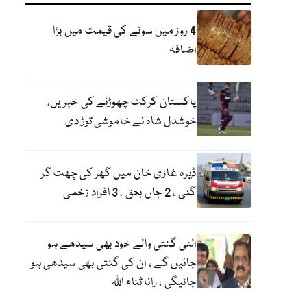
4 روز میں سونے کی قیمت میں بڑا
اضافہ
پاکستان کرکٹ چھوڑنے کی خبریں،
خوشدل شاہ نے خاموشی توڑ دی
ڈیرہ غازی خان میں گھر کی چھت گر
گئی ، 2 جاں بحق ، 3 افراد زخمی
الٹی گنتی والے خود بھی سیدھے ہو
جائیں گے ، ان کی گنتی بھی سیدھی ہو
جائیگی ، رانا ثناء اللہ