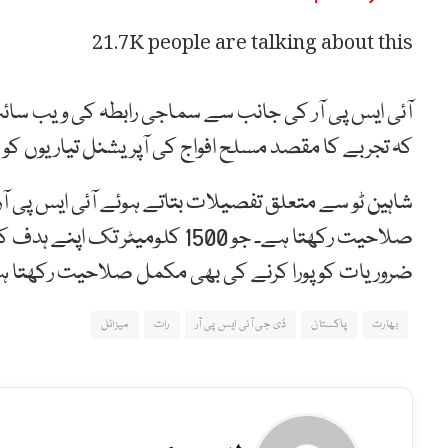
21.7K people are talking about this
آئی ایس پی آر کی جانب سے سماجی رابطہ کی ویب سائٹ
کہ تجربے کا مقصد مسلح افواج کی آپریشنل تیاریوں کو مز
شاہین ٹو سے متعلق تفصیلات بتاتے ہوئے آئی ایس پی آر نے 
صلاحیت رکھتا ہے۔ جو 1500 کلومی
ضروریات کو پورا کرنے کی بھی مکمل صلاحیت رکھتا ہ
بھارت
پاکستان
ڈی جی آئی ایس پی آر
رات
میزائل