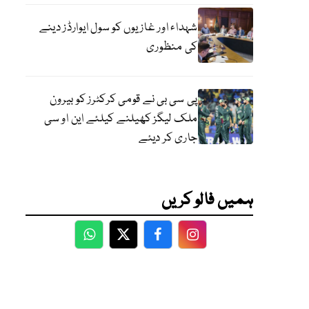
شہداء اور غازیوں کو سول ایوارڈز دینے
کی منظوری
پی سی بی نے قومی کرکٹرز کو بیرون
ملک لیگز کھیلنے کیلئے این او سی
جاری کر دیئے
ہمیں فالو کریں
WhatsApp
Twitter
Facebook
Facebook