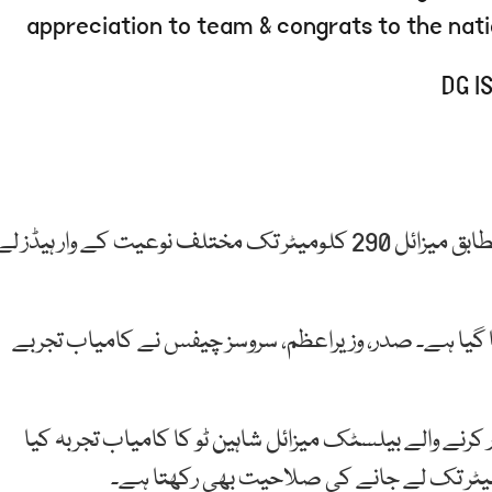
appreciation to team & congrats to the nat
پاک فوج کے شعبہ تعلقات عامہ ( آئی ایس پی آر) کے مطابق میزائل 290 کلومیٹر تک مختلف نوعیت کے وار ہیڈز ل
کیا گیا ہے۔ صدر، وزیراعظم، سروسز چیفس نے کامیاب تجربے
کرنے والے بیلسٹک میزائل شاہین ٹو کا کامیاب تجربہ کیا