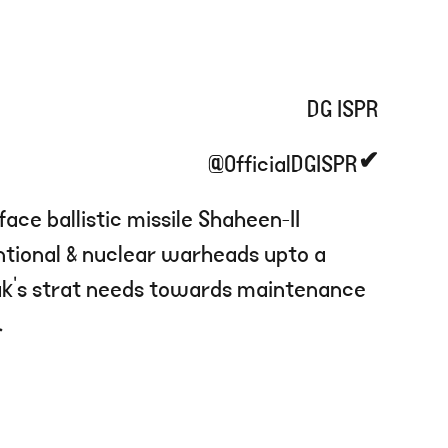
DG ISPR
@OfficialDGISPR
✔
ace ballistic missile Shaheen-II
ntional & nuclear warheads upto a
Pak’s strat needs towards maintenance
.