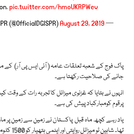
ion.
pic.twitter.com/hmoUKRPWev
August 29, 2019
— DG ISPR (@OfficialDGISPR)
جانے کی صلاحیت رکھتا ہے۔
انہوں نے بتایا کہ غزنوی میزائل کا تجربہ رات کے وقت 
پرقوم کومبارکباد پیش کی ہے۔
یاد رہے کچھ ماہ قبل پاکستان نے زمین سے زمین پر مار 
تھا۔ شاہین ٹو میزائل روایتی اور ایٹمی ہتھیار کو 1500 کلومیٹر تک لے جانے کی صلاحیت بھی رکھتا ہے۔