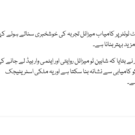
 ٹوئٹر پر کامیاب میزائل تجربہ کی خوشخبری سناتے ہوئے کہ
ید بہتر بنانا ہے۔
بتایا کہ شاہین ٹو میزائل روایتی اور ایٹمی وار ہیڈ لے جانے ک
ٹر تک اپنے ہدف کو کامیابی سے نشانہ بنا سکتا ہے اور یہ ملکی اسٹریٹیجک
ے۔