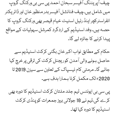
چیف آپریٹنگ آفیسر سبحان احمد پی سی بی ورکنگ گروپ
میں شامل ہیں،چیف فنانشل آفیسر بدر منظور خان اور ڈائریکٹر
انفراسٹرکچر اینڈ رئیل اسٹیٹ خیام قیصر بھی ورکنگ گروپ کا
حصہ ہیں۔ وفد اسٹیڈیم کے اردگرد کمرشل سہولیات کے مواقع
پیدا کرنے کا جائزہ لے گا۔
حکام کے مطابق نواب اکبر خان بگٹی کرکٹ اسٹیڈیم سے
حاصل ہونے والی آمدن کو ریجنل کرکٹ کی ترقی پر خرچ کیا
جائے گا۔ مرمتی کام نیسپاک کے تعاون سے سیزن 2019 تا
2020ء تک مکمل کرنا ہمارا ہدف ہے۔
پی سی بی ایونٹس ٹیم جلد ملتان کرکٹ اسٹیڈیم کا دورہ بھی
کرے گی،ٹیم نے 18 جولائی بروز جمعرات کو پنڈی کرکٹ
اسٹیڈیم کا دورہ کیا تھا۔