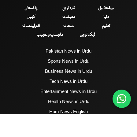
صفحۂ اول
تازہ ترین
پاکستان
دنیا
معیشت
کھیل
تعلیم
صحت
انٹرٹینمنٹ
ٹیکنالوجی
دلچسپ و عجیب
Pakistan News in Urdu
Sports News in Urdu
Business News in Urdu
Tech News in Urdu
Entertainment News in Urdu
Health News in Urdu
Hum News English