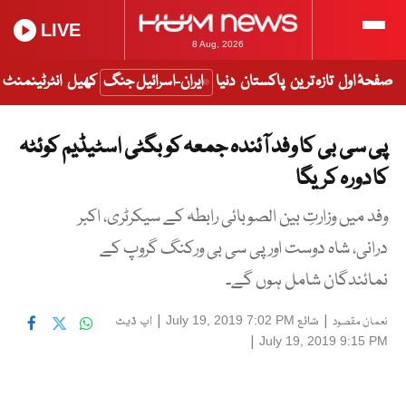
LIVE
8 Aug, 2026
صفحۂ اول
تازہ ترین
پاکستان
دنیا
ایران-اسرائیل جنگ
کھیل
انٹرٹینمنٹ
پی سی بی کا وفد آئندہ جمعہ کو بگٹی اسٹیڈیم کوئٹہ
کا دورہ کریگا
وفد میں وزارتِ بین الصوبائی رابطہ کے سیکرٹری، اکبر
درانی، شاہ دوست اور پی سی بی ورکنگ گروپ کے
نمائندگان شامل ہوں گے۔
|
شائع
|
اپ ڈیٹ
July 19, 2019 7:02 PM
نعمان مقصود
|
July 19, 2019 9:15 PM