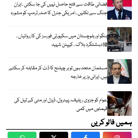
فضائی طاقت سے فتح حاصل نہیں کی جا سکتی ، ایران
جنگ سے نکلیں ، امریکی جنرل کا صدر ٹرمپ کو مشورہ
ہنگو اور بلوچستان میں سکیورٹی فورسز کی کارروائیاں ،
10دہشتگرد ہلاک ، کیپٹن شہید
مسلمان متحد ہوں تو ہر چیلنج کا ڈٹ کر مقابلہ کر سکتے
ہیں، ایرانی وزیر خارجہ
عوام کو جزوی ریلیف، پیٹرول، ڈیزل اور مٹی کے تیل کی
قیمتوں میں کمی
ہمیں فالو کریں