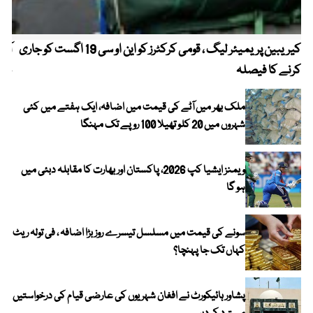
کیریبین پریمیئر لیگ ، قومی کرکٹرز کو این او سی 19 اگست کو جاری
آز
کرنے کا فیصلہ
چھی
ملک بھر میں آٹے کی قیمت میں اضافہ، ایک ہفتے میں کئی
شہروں میں 20 کلو تھیلا 100 روپے تک مہنگا
ویمنز ایشیا کپ 2026، پاکستان اور بھارت کا مقابلہ دبئی میں
ہو گا
سونے کی قیمت میں مسلسل تیسرے روز بڑا اضافہ ، فی تولہ ریٹ
کہاں تک جا پہنچا؟
پشاور ہائیکورٹ نے افغان شہریوں کی عارضی قیام کی درخواستیں