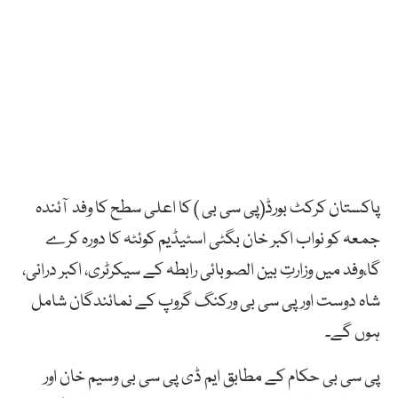
پاکستان کرکٹ بورڈ(پی سی بی ) کا اعلی سطح کا وفد آئندہ
جمعہ کو نواب اکبر خان بگٹی اسٹیڈیم کوئٹہ کا دورہ کرے
گا،وفد میں وزارتِ بین الصوبائی رابطہ کے سیکرٹری، اکبر درانی،
شاہ دوست اور پی سی بی ورکنگ گروپ کے نمائندگان شامل
ہوں گے۔
پی سی بی حکام کے مطابق ایم ڈی پی سی بی وسیم خان اور