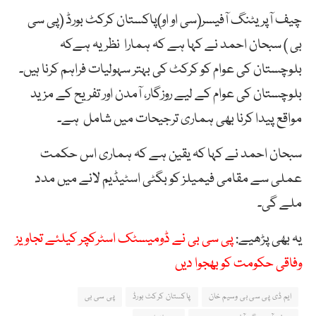
چیف آپریٹنگ آفیسر(سی او او)پاکستان کرکٹ بورڈ (پی سی
بی ) سبحان احمد نے کہا ہے کہ ہمارا نظریہ ہےکہ
بلوچستان کی عوام کو کرکٹ کی بہتر سہولیات فراہم کرنا ہیں۔
بلوچستان کی عوام کے لیے روزگار، آمدن اور تفریح کے مزید
مواقع پیدا کرنا بھی ہماری ترجیحات میں شامل ہے۔
سبحان احمد نے کہا کہ یقین ہے کہ ہماری اس حکمت
عملی سے مقامی فیمیلز کو بگٹی اسٹیڈیم لانے میں مدد
ملے گی۔
یہ بھی پڑھیے:
پی سی بی نے ڈومیسٹک اسٹرکچر کیلئے تجاویز
وفاقی حکومت کو بھجوا دیں
ایم ڈی پی سی بی وسیم خان
پاکستان کرکٹ بورڈ
پی سی بی