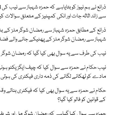
سے زائد اثاثہ جات اور انکی کمپنیز کے متعلق سوالات ک
ذرائع کے مطابق حمزہ شہباز سے رمضان شوگر ملز کے بنک
شہباز سے رمضان شوگر ملز کے پھنیکے جانے والے فضل
نیب کی طرف سے یہ سوال بھی کیا گیا کہ رمضان شوگر 
نیب حکام نے حمزہ سے سوال کیا کہ چیف ایگزیکٹو ہون
مادے کو ٹھکانے لگانے کی ذمہ داری فیکٹری کی ہوتی
حکام نے حمزہ سے یہ سوال بھی کیا کہ فیکٹری بناتے وق
کے قوانین کو فالو کیا گیا؟
حمزہ سے سوال کیا گیاہے کہ رمضان شوگر مل اور شریف ڈ