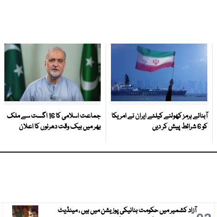
آبنائے ہرمز کھولنے کیلئے ایران نے امریکا
جماعت اسلامی کا 16 اگست سے ملک
کو 6 شرائط پیش کر دیں
بھر میں بیک وقت دھرنوں کا اعلان
آزاد کشمیر میں حکومت بنانیکی پوزیشن میں ہیں ، مینڈیٹ