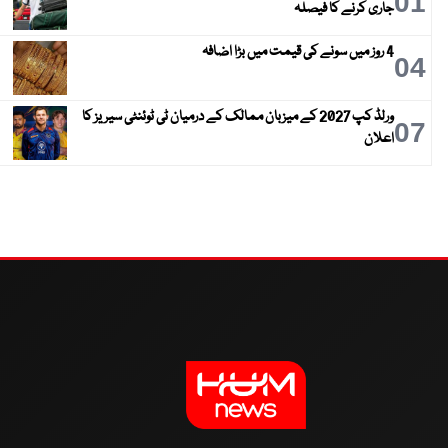
01
جاری کرنے کا فیصلہ
4 روز میں سونے کی قیمت میں بڑا اضافہ
04
ورلڈ کپ 2027 کے میزبان ممالک کے درمیان ٹی ٹوئنٹی سیریز کا
07
اعلان