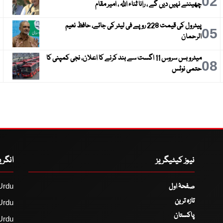
3
02
چھیننے نہیں دیں گے ، رانا ثناء اللہ ، امیر مقام
پیٹرول کی قیمت 228 روپے فی لیٹر کی جائے، حافظ نعیم
6
05
الرحمان
میٹرو بس سروس 11 اگست سے بند کرنے کا اعلان، نجی کمپنی کا
9
08
حتمی نوٹس
نیوز کیٹیگریز
انگر
صفحۂ اول
Urdu
تازہ ترین
Urdu
پاکستان
Urdu