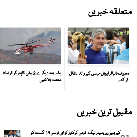
متعلقہ خبریں
یکے بعد دیگرے 2 ہیلی کاپٹر گر کر تباہ؛
معروف فٹبالر لیونل میسی کے والد انتقال
متعدد ہلاکتیں
کر گئے
مقبول ترین خبریں
کیریبین پریمیئر لیگ ، قومی کرکٹرز کو این او سی 19 اگست کو