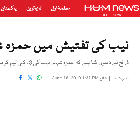
صفحۂ اول
تازہ ترین
پاکستان
9 Aug, 2026
نیب کی تفتیش میں حمزہ شہب
ذرائع نے دعوی کیا ہے کہ حمزہ شہباز نیب کی 3 رکنی ٹیم کو تسلی بخش جواب نہیں دے سکے۔
|
شائع
June 18, 2019 1:31 PM
شفیق شریف