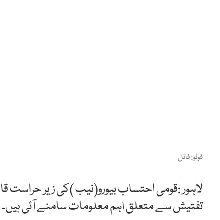
فوٹو: فائل
لاہور :قومی احتساب بیورو(نیب )کی زیر حراست ق
تفتیش سے متعلق اہم معلومات سامنے آئی ہیں۔