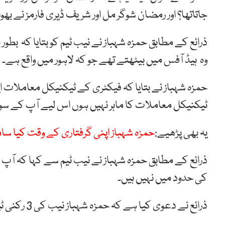
جاتاتھا؟ اور رمضان شوگر مل اور شریف ڈیری فارمز نے بھوا
ذرائع کے مطابق حمزہ شہباز نے نیب ٹیم کو بتایا کہ بطور
وہ ہیڈ آفس میں بیٹھتے تھے جو کہ لاہور میں واقع ہے۔
حمزہ شہباز نے بتایا کہ فیکٹری کے ٹیکنیکل معاملات 
ٹیکنیکل معاملات کا ماہر نہیں ہوں اس لیے آپ کے س
یہ بھی پڑھیے:
حمزہ شہباز اپنی گرفتاری کے وقت کیا سا
ذرائع کے مطابق حمزہ شہباز نے نیب ٹیم سے کہا کہ آپ ک
کی حدود میں نہیں ہیں۔
ذرائع نے دعوی کیا ہے کہ حمزہ شہباز نیب کی 3 رکنی ٹیم کو تسلی بخش جواب نہیں دے سکے۔