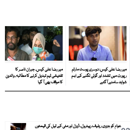
میر رضا علی کیس: دوسری پوسٹ مارٹم
میر رضا علی کیس، جبران ناصر کا
رپورٹ میں تشدد اور گولی لگنے کے اہم
تفتیشی ٹیم تبدیل کرنے کا مطالبہ، والدین
شواہد سامنے آگئے
کا موقف بھی آ گیا
عوام کو جزوی ریلیف، پیٹرول، ڈیزل اور مٹی کے تیل کی قیمتوں