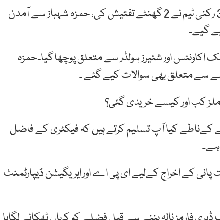
ذرائع نے ہم نیوز کو بتایاہے کہ حمزہ شہباز سے نیب کی 3 رکنی ٹیم نے 2 گھنٹے تفتیش کی، حمزہ شہباز سے آمدن
یے گیے۔
 اکاونٹس اور شئیرز ہولڈر سے متعلق پوچھا گیا۔حمزہ
ے سے متعلق بھی سوالات کیے گئے ۔
ملز کب اور کیسے خریدی گئی؟
ے کےناطے کیا آپ تسلیم کرتے ہیں کہ فیکٹری کے فاضل
 ہے۔
ت پانی کے اخراج کےلیے ای پی اے اور ایریگیشن ڈیپارٹمنٹ
یری فارمز نالہ بننے سے قبل فضلے کو کہاں ٹھکانے لگایا