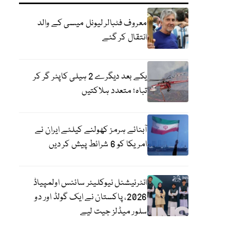
معروف فٹبالر لیونل میسی کے والد
انتقال کر گئے
یکے بعد دیگرے 2 ہیلی کاپٹر گر کر
تباہ؛ متعدد ہلاکتیں
آبنائے ہرمز کھولنے کیلئے ایران نے
امریکا کو 6 شرائط پیش کر دیں
انٹرنیشنل نیوکلیئر سائنس اولمپیاڈ
2026، پاکستان نے ایک گولڈ اور دو
سلور میڈلز جیت لیے