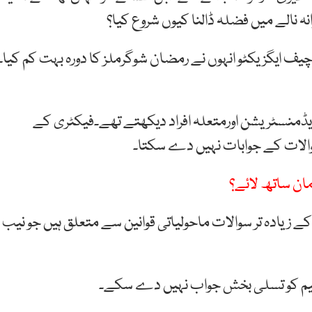
نہ نالے میں فضلہ ڈالنا کیوں شروع کیا؟
 چیف ایگزیکٹو انہوں نے رمضان شوگرملز کا دورہ بہت کم کیا۔
ایڈمنسٹریشن اورمتعلہ افراد دیکھتے تھے۔فیکٹری کے
والات کے جوابات نہیں دے سکتا۔
مان ساتھ لائے؟
ے زیادہ تر سوالات ماحولیاتی قوانین سے متعلق ہیں جو نیب