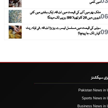
0
میں کمی
ملک بھر میں آٹے کی قیمت میں اضافہ، ایک ہفتے میں کئی
0
شہروں میں 20 کلو تھیلا 100 روپے تک مہنگا
سونے کی قیمت میں مسلسل تیسرے روز بڑا اضافہ ، فی تولہ ریٹ
0
کہاں تک جا پہنچا؟
یزی سیکشنز
Pakistan News in 
Sports News in 
Business News in 