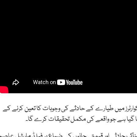
 کوارٹرز میں طیارے کے حادثے کی وجوہات کا تعین کرنے کے
یا گیا ہے جو واقعے کی مکمل تحقیقات کرے گا۔
مناک حادثے اور قیمتی جانوں کے ضیاع پر فیلڈ مارشل عاصم