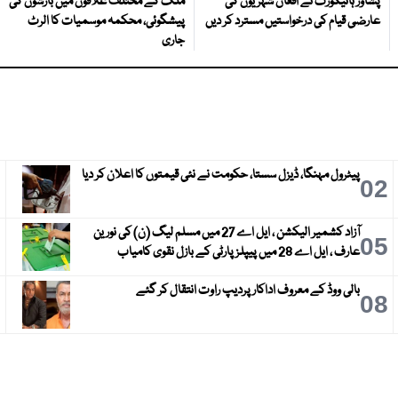
پشاور ہائیکورٹ نے افغان شہریوں کی
ملک کے مختلف علاقوں میں بارشوں کی
عارضی قیام کی درخواستیں مسترد کر دیں
پیشگوئی، محکمہ موسمیات کا الرٹ
جاری
پیٹرول مہنگا، ڈیزل سستا، حکومت نے نئی قیمتوں کا اعلان کر دیا
3
02
آزاد کشمیر الیکشن ، ایل اے 27 میں مسلم لیگ (ن) کی نورین
6
05
عارف ، ایل اے 28 میں پیپلز پارٹی کے بازل نقوی کامیاب
بالی ووڈ کے معروف اداکار پردیپ راوت انتقال کر گئے
9
08