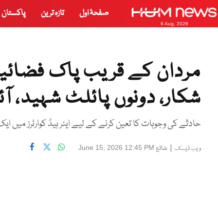
صفحۂ اول
تازہ ترین
پاکستان
6 Aug, 2026
مردان کے قریب پاک فضائیہ 
شکار، دونوں پائلٹ شہید، آئ
حادثے کی وجوہات کا تعین کرنے کے لیے ایئر ہیڈ کوارٹرز میں ا
|
شائع
June 15, 2026 12:45 PM
ویب ڈیسک