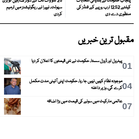
25 کلو واٹ تک کے سولر صارفین کو بڑی
پنجاب حکومت نے بلدیاتی انتخابات
سہولت، نیپرا نے ریگولیشنز میں ترمیم
کیلئے 12.52 ارب روپے کے فنڈز کی
کردی
منظوری دے دی
مقبول ترین خبریں
پیٹرول اور ڈیزل سستا، حکومت نے نئی قیمتوں کا اعلان کر دیا
01
موجودہ نظام کہیں نہیں جا رہا، حکومت اپنی آئینی مدت مکمل
04
کرے گی، وزیر داخلہ
عالمی مارکیٹ میں سونے کی قیمت میں بڑا اضافہ
07