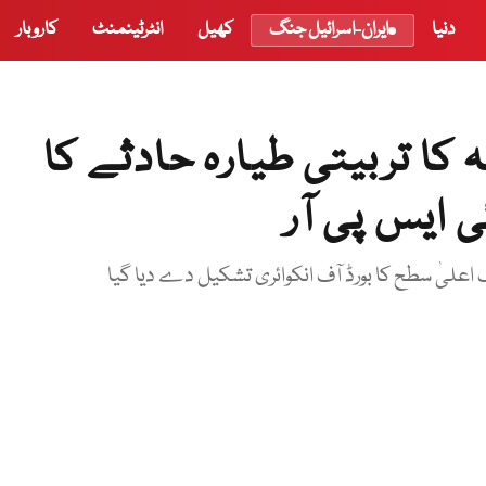
دنیا
ایران-اسرائیل جنگ
کھیل
انٹرٹینمنٹ
کاروبار
کا تربیتی طیارہ حادثے کا
ی ایس پی آر
یک اعلیٰ سطح کا بورڈ آف انکوائری تشکیل دے دیا گیا