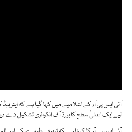
آئی ایس پی آر کے اعلامیے میں کہا گیا ہے کہ ایئر ہیڈ
لیے ایک اعلیٰ سطح کا بورڈ آف انکوائری تشکیل دے د
آئی ایس پی آر کا کہنا ہے کہ تربیتی طیارے کے اس ال