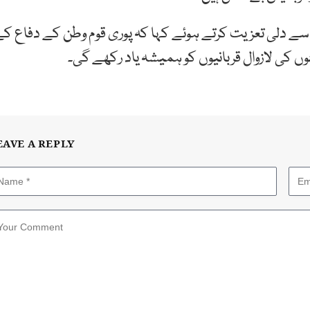
ے دلی تعزیت کرتے ہوئے کہا کہ پوری قوم وطن کے دفاع ک
یٹوں کی لازوال قربانیوں کو ہمیشہ یاد رکھے گی۔
EAVE A REPLY