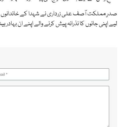
صدرِ مملکت آصف علی زرداری نے شہدا کے خاندانوں س
لیے اپنی جانوں کا نذرانہ پیش کرنے والے اپنے ان بہادر ب