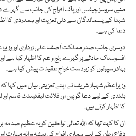
منیر، سروسز چیفس اور پاک افواج کی جانب سے گہرے دکھ 
شہدا کے پسماندگان سے دلی تعزیت اور ہمدردی کا اظہ
دعا کی ہے۔
دوسری جانب صدرِ مملکت آصف علی زرداری اور وزیراع
افسوسناک حادثے پر گہرے رنج و غم کا اظہار کیا ہے اور 
بہادر سپوتوں کو زبردست خراجِ عقیدت پیش کیا ہے۔
وزیراعظم شہباز شریف نے اپنے تعزیتی بیان میں کہا کہ
بلندی کے لیے دعا گو ہیں اور فلائٹ لیفٹیننٹ قاسم او
کا اظہار کرتے ہیں۔
ان کا کہنا تھا کہ اللہ تعالیٰ لواحقین کو یہ عظیم صدمہ
دفاعِ وطن کے لیے ہماری افواج کی پیشہ ورانہ مہارت اور 