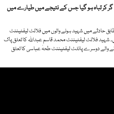
 گر کر تباہ ہو گیا جس کے نتیجے میں طیارے میں
ابق حادثے میں شہید ہونے والوں میں فلائٹ لیفٹیننٹ
۔ شہید فلائٹ لیفٹیننٹ محمد قاسم عبداللہ کا تعلق پاک
ے والے دوسرے پائلٹ لیفٹیننٹ طحہٰ عباسی کا تعلق