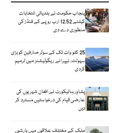
پنجاب حکومت نے بلدیاتی انتخابات
کیلئے 12.52 ارب روپے کے فنڈز کی
منظوری دے دی
25 کلو واٹ تک کے سولر صارفین کو بڑی
سہولت، نیپرا نے ریگولیشنز میں ترمیم
کردی
پشاور ہائیکورٹ نے افغان شہریوں کی
عارضی قیام کی درخواستیں مسترد کر
دیں
ملک کے مختلف علاقوں میں بارشوں