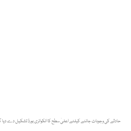
حادثے کی وجوہات جاننے کیلئے اعلیٰ سطح کا انکوائری بورڈ تشکیل دے دیا گیا 