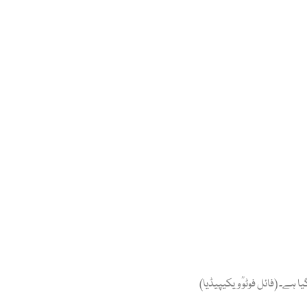
ہے۔ (فائل فوٹوؒ ویکیپیڈیا)