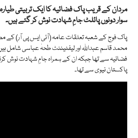
مردان کے قریب پاک فضائیہ کا ایک تربیتی طیارہ
سوار دونوں پائلٹ جامِ شہادت نوش کر گئے ہیں۔
پاک فوج کے شعبہ تعلقات عامہ (آئی ایس پی آر) کے مط
محمد قاسم عبداللہ اور لیفٹیننٹ طحہٰ عباسی شامل ہیں
فضائیہ سے تھا جبکہ ان کے ہمراہ جامِ شہادت نوش کرن
پاکستان نیوی سے تھا۔