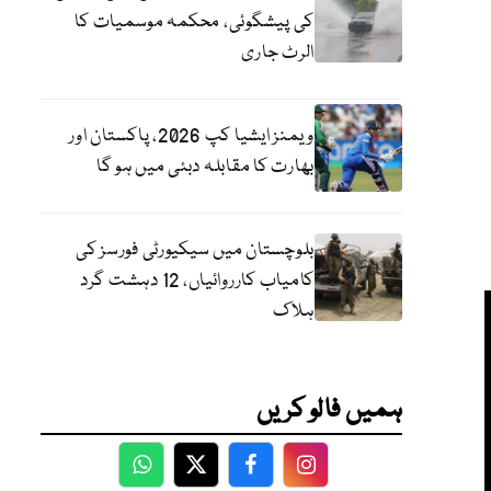
کی پیشگوئی، محکمہ موسمیات کا
الرٹ جاری
ویمنز ایشیا کپ 2026، پاکستان اور
بھارت کا مقابلہ دبئی میں ہو گا
بلوچستان میں سیکیورٹی فورسز کی
کامیاب کارروائیاں، 12 دہشت گرد
ہلاک
ہمیں فالو کریں
WhatsApp
Twitter
Facebook
Facebook