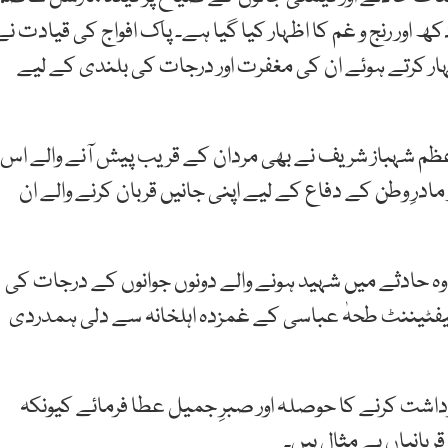
اور رنج و غم کا اظہار کیا گیا ہے۔ پاک افواج کی قیادت نے
ار کرتے ہوئے ان کی مغفرت اور درجات کی بلندی کے لیے
ظم شہباز شریف نے بھی مردان کے قریب پیش آنے والے اس
مادرِ وطن کے دفاع کے لیے اپنی جانیں قربان کرنے والے ان
 وہ حادثے میں شہید ہونے والے دونوں جوانوں کے درجات کی
ر لیفٹیننٹ طحہٰ عباسی کے غمزدہ اہلخانہ سے دلی ہمدردی
 برداشت کرنے کا حوصلہ اور صبرِ جمیل عطا فرمائے کیونکہ
قربانیاں بے مثال ہیں۔