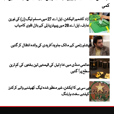
کمی
آزاد کشمیر الیکشن ، ایل اے 27 میں مسلم لیگ (ن) کی نورین
عارف ، ایل اے 28 میں پیپلز پارٹی کے بازل نقوی کامیاب
پشاور زلمی کے مالک جاوید آفریدی کی والدہ انتقال کر گئیں
عالمی منڈی میں خام تیل کی قیمتیں تین ہفتوں کی کم ترین
سطح پر آ گئیں
پی سی بی کا ایکشن، غیر منظور شدہ لیگ کھیلنے والے کرکٹرز
کیلئے سخت وارننگ