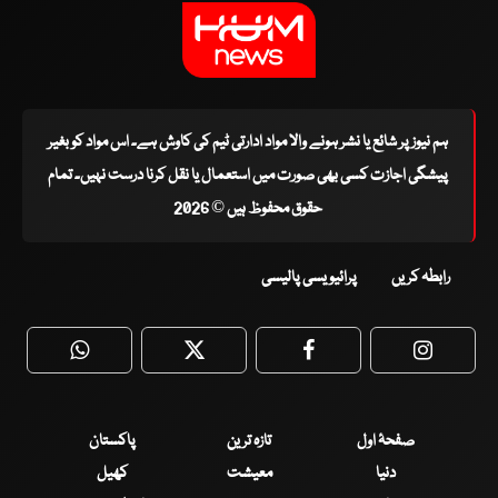
ہم نیوز پر شائع یا نشر ہونے والا مواد ادارتی ٹیم کی کاوش ہے۔ اس مواد کو بغیر
پیشگی اجازت کسی بھی صورت میں استعمال یا نقل کرنا درست نہیں۔ تمام
حقوق محفوظ ہیں © 2026
رابطہ کریں
پرائیویسی پالیسی
WhatsApp
Twitter
Facebook
Faceboo
صفحۂ اول
تازہ ترین
پاکستان
دنیا
معیشت
کھیل