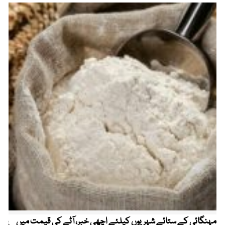
مہنگائی کے ستائے شہریوں کیلئے اچھی خبر، آٹے کی قیمت میں
پیٹ