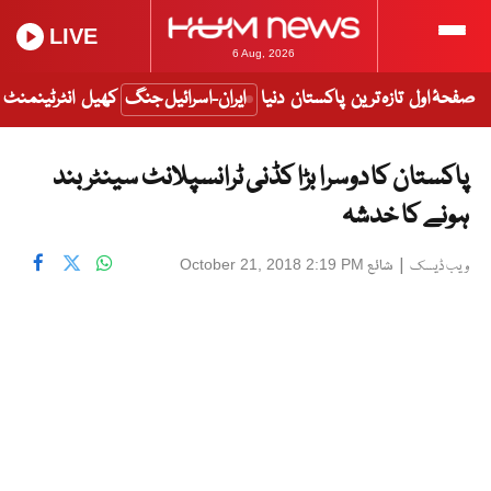
LIVE
6 Aug, 2026
صفحۂ اول
تازہ ترین
پاکستان
دنیا
ایران-اسرائیل جنگ
کھیل
انٹرٹینمنٹ
پاکستان کا دوسرا بڑا کڈنی ٹرانسپلانٹ سینٹر بند
ہونے کا خدشہ
|
شائع
October 21, 2018 2:19 PM
ویب ڈیسک