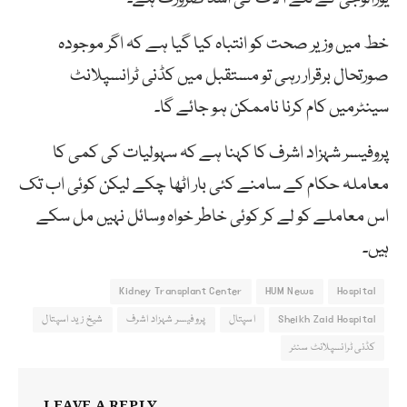
خط میں وزیر صحت کو انتباہ کیا گیا ہے کہ اگر موجودہ
صورتحال برقرار رہی تو مستقبل میں کڈنی ٹرانسپلانٹ
سینٹرمیں کام کرنا ناممکن ہو جائے گا۔
پروفیسر شہزاد اشرف کا کہنا ہے کہ سہولیات کی کمی کا
معاملہ حکام کے سامنے کئی بار اٹھا چکے لیکن کوئی اب تک
اس معاملے کو لے کر کوئی خاطر خواہ وسائل نہیں مل سکے
ہیں۔
Kidney Transplant Center
HUM News
Hospital
Sheikh Zaid Hospital
اسپتال
پروفیسر شہزاد اشرف
شیخ زید اسپتال
کڈنی ٹرانسپلانٹ سنٹر
LEAVE A REPLY