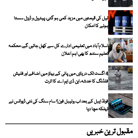
تیل کی قیمتوں میں مزید کمی ہو گئی، پیٹرول و ڈیزل سستا
ہونے کا امکان
اسلام آباد میں تعلیمی ادارے کل سے کھل جائیں گے، محکمہ
تعلیم سندھ کا بھی اہم اعلان
4 اگست تک دریاؤں میں پانی کے بہاؤ میں اضافے اور فلیش
فلڈنگ کا خدشہ، این ڈی ایم اے کا الرٹ
فولڈ ایبل کے بعد اب رولیبل فون؟ سام سنگ کی نئی ڈیوائس نے
تہلکہ مچا دیا
مقبول ترین خبریں