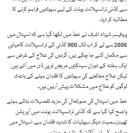
سے کڈنی ٹرانسپلانٹ یونٹ کے لیے سہولتیں فراہم کرنے کا
مطالبہ کر دیا۔
پروفیسر شہزاد اشرف نے خط میں لکھا گیا ہے کہ اسپتال میں
2006 سے لے کر اب تک 900 کڈنی کے ٹرانسپلانٹ کامیابی
سے مکمل کئے جا چکے ہیں، گردوں کی علاج کے غرض سے
ایک ہفتہ کے دوران سینکڑوں مریض او پی ڈی میں آتے ہیں
لیکن علاج معالجے کی سہولتوں کا فقدان ہونے کے باعث
لوگوں کو علاج میں مشکلات پیش آرہیں ہیں۔
خط میں اسپتال کی صورتحال کی مزید تفصیلات بتاتے ہوئے
واضح کیا گیا ہے کہ کڈنی ٹرانسپلانٹ یونٹ میں آپریشن
تھیٹرزسمیت دیگر سہولیات کا شدید فقدان ہے، اسپتال میں
یورالوجی کے نئے آلات کی اشد ضرورت ہے۔