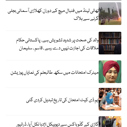
تھائی لینڈ میں فٹبال میچ کے دوران کھلاڑی آسمانی بجلی
گرنے سے ہلاک
والد کی صحت پر شدید تشویش ہے، پاکستانی حکام
ملاقات کی اجازت نہیں دے رہے ، قاسم ، سلیمان
میٹرک امتحانات میں سکھ طالبعلم کی نمایاں پوزیشن
ایم ڈی کیٹ امتحان کی تاریخ تبدیل کردی گئی
گاڑی کے گلَو باکس سے دیوہیکل اژدہا نکل آیا، ڈرائیور