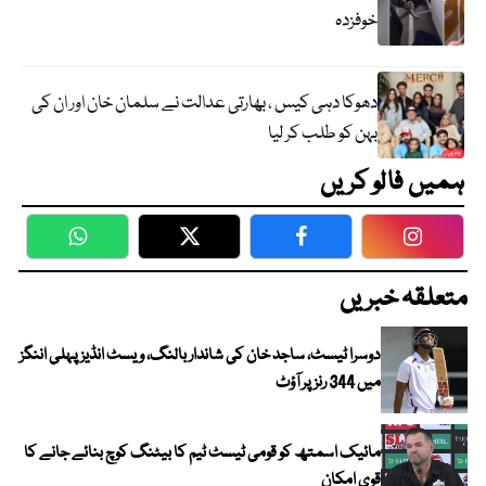
خوفزدہ
دھوکا دہی کیس ، بھارتی عدالت نے سلمان خان اور ان کی
بہن کو طلب کر لیا
ہمیں فالو کریں
WhatsApp
Twitter
Facebook
Faceboo
متعلقہ خبریں
دوسرا ٹیسٹ، ساجد خان کی شاندار بالنگ، ویسٹ انڈیز پہلی اننگز
میں 344 رنز پر آؤٹ
مائیک اسمتھ کو قومی ٹیسٹ ٹیم کا بیٹنگ کوچ بنائے جانے کا
قوی امکان