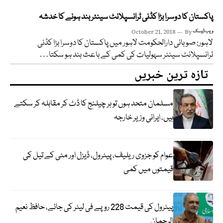
پاکستان کا دوسرا بڑا کڈنی ٹرانسپلانٹ سینٹر بند ہونے کا خدشہ
ویب ڈیسک
By
October 21, 2018
لاہور: صوبائی دارالحکومت لاہور میں پاکستان کا دوسرا بڑا کڈنی
ٹرانسپلانٹ سینٹر سہولیات کی کمی کے باعث بند ہو سکتا…
تازہ ترین خبریں
مسلمان متحد ہوں تو ہر چیلنج کا ڈٹ کر مقابلہ کر سکتے
ہیں، ایرانی وزیر خارجہ
عوام کو جزوی ریلیف، پیٹرول، ڈیزل اور مٹی کے تیل کی
قیمتوں میں کمی
پیٹرول کی قیمت 228 روپے فی لیٹر کی جائے، حافظ نعیم
الرحمان