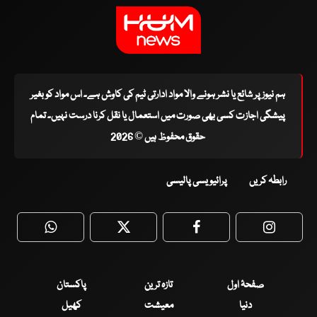
ہم نیوز پر شائع یا نشر ہونے والا مواد ادارتی ٹیم کی کاوش ہے۔ اس مواد کو بغیر
پیشگی اجازت کسی بھی صورت میں استعمال یا نقل کرنا درست نہیں۔ تمام
حقوق محفوظ ہیں © 2026
رابطہ کریں
پرائیویسی پالیسی
WhatsApp
Twitter
Facebook
Faceboo
صفحۂ اول
تازہ ترین
پاکستان
دنیا
معیشت
کھیل