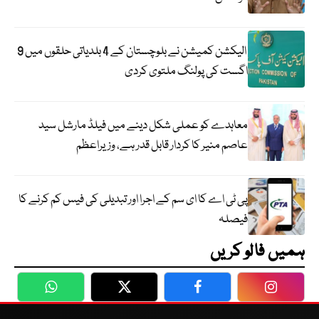
الیکشن کمیشن نے بلوچستان کے 4 بلدیاتی حلقوں میں 9
اگست کی پولنگ ملتوی کردی
معاہدے کو عملی شکل دینے میں فیلڈ مارشل سید
عاصم منیر کا کردار قابل قدر ہے، وزیراعظم
پی ٹی اے کا ای سم کے اجرا اور تبدیلی کی فیس کم کرنے کا
فیصلہ
ہمیں فالو کریں
WhatsApp
Twitter
Facebook
Faceboo