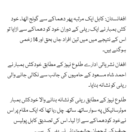
افغانستان: کابل ایک مرتبہ پھر دھماکے سے گونج اٹھا۔ خود
کش بمبار نے ایک ریلی کے دوران خود کو دھماکے سے اڑایا تو
اس کے نتیجے میں میں تین افراد جاں بحق اور 14 زخمی
ہوگئے ہیں۔
افغان نشریاتی ادارے طلوع نیوز کے مطابق خودکش بمبار نے
احمد شاہ مسعود کے حامیوں کی جانب سے نکالی جانے والی
ریلی کو نشانہ بنایا۔
طلوع نیوز کے مطابق ریلی کو نشانہ بنانے والا خودکش بمبار
موٹرسائیکل پہ سوار ساتھ ساتھ چل رہا تھا کہ ایک مقام پر اس
نےخود کودھماکے سے اڑا لیا۔ اس کی تصدیق کابل پولیس
چیف کے ترجمان حشمت زئی نے بھی کی ہے۔