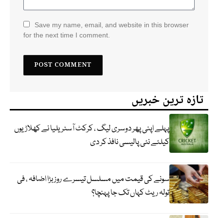
Save my name, email, and website in this browser
for the next time I comment.
تازہ ترین خبریں
پہلے اپنی پھر دوسری لیگ ، کرکٹ آسٹریلیا نے کھلاڑیوں
کیلئے نئی پالیسی نافذ کر دی
سونے کی قیمت میں مسلسل تیسرے روز بڑا اضافہ ، فی
تولہ ریٹ کہاں تک جا پہنچا؟