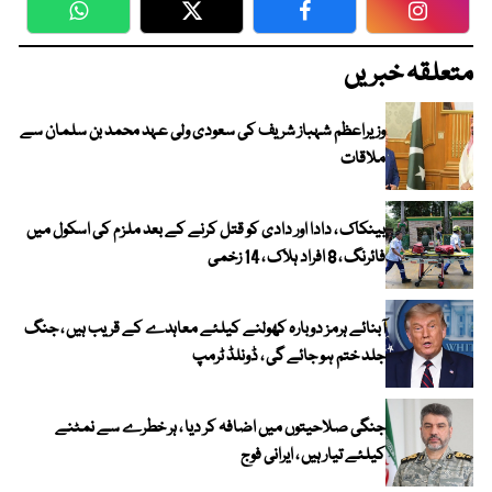
WhatsApp
Twitter
Facebook
Faceboo
متعلقہ خبریں
وزیراعظم شہباز شریف کی سعودی ولی عہد محمد بن سلمان سے
ملاقات
بینکاک ، دادا اور دادی کو قتل کرنے کے بعد ملزم کی اسکول میں
فائرنگ ، 8 افراد ہلاک ، 14 زخمی
آبنائے ہرمز دوبارہ کھولنے کیلئے معاہدے کے قریب ہیں ، جنگ
جلد ختم ہو جائے گی ، ڈونلڈ ٹرمپ
جنگی صلاحیتوں میں اضافہ کر دیا ، ہر خطرے سے نمٹنے
کیلئے تیار ہیں ، ایرانی فوج