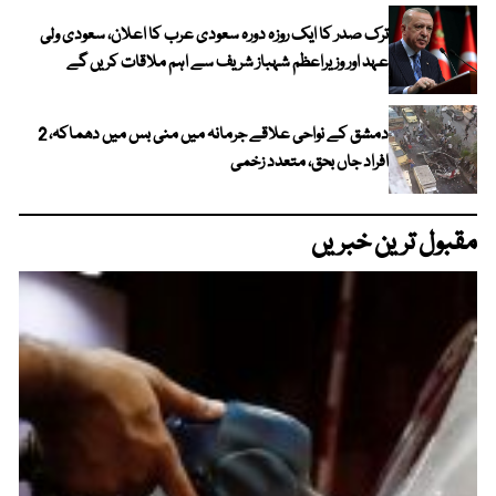
ترک صدر کا ایک روزہ دورہ سعودی عرب کا اعلان، سعودی ولی
عہد اور وزیراعظم شہباز شریف سے اہم ملاقات کریں گے
دمشق کے نواحی علاقے جرمانہ میں منی بس میں دھماکہ، 2
افراد جاں بحق، متعدد زخمی
مقبول ترین خبریں