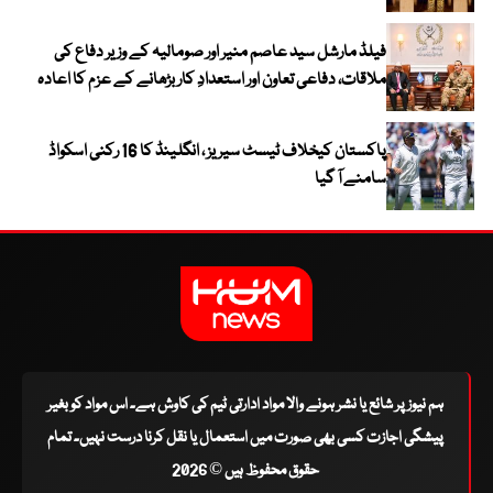
فیلڈ مارشل سید عاصم منیر اور صومالیہ کے وزیر دفاع کی
ملاقات، دفاعی تعاون اور استعدادِ کار بڑھانے کے عزم کا اعادہ
پاکستان کیخلاف ٹیسٹ سیریز ، انگلینڈ کا 16 رکنی اسکواڈ
سامنے آ گیا
ہم نیوز پر شائع یا نشر ہونے والا مواد ادارتی ٹیم کی کاوش ہے۔ اس مواد کو بغیر
پیشگی اجازت کسی بھی صورت میں استعمال یا نقل کرنا درست نہیں۔ تمام
حقوق محفوظ ہیں © 2026