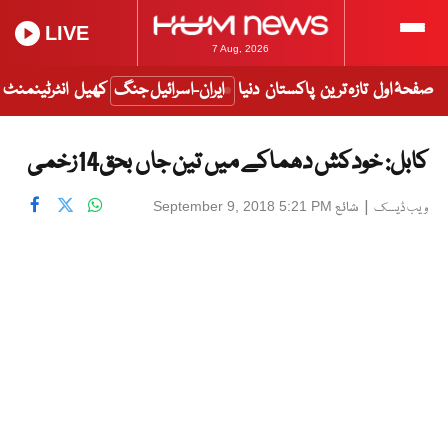
LIVE
7 Aug, 2026
صفحۂ اول
تازہ ترین
پاکستان
دنیا
ایران-اسرائیل جنگ
کھیل
انٹرٹینمنٹ
کابل: خودکش دھماکے میں تین جاں بحق14زخمی
|
شائع
September 9, 2018 5:21 PM
ویب ڈیسک