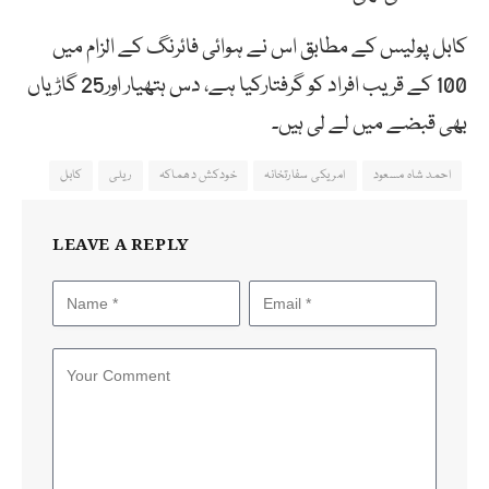
کابل پولیس کے مطابق اس نے ہوائی فائرنگ کے الزام میں
100 کے قریب افراد کو گرفتارکیا ہے، دس ہتھیار اور25 گاڑیاں
بھی قبضے میں لے لی ہیں۔
احمد شاہ مسعود
امریکی سفارتخانہ
خودکش دھماکہ
ریلی
کابل
LEAVE A REPLY