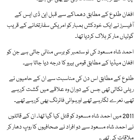
افغان طلوع کے مطابق دھماکے سے قبل این ڈی ایس کے
آفیسرز نے ایک خودکش بمبار کو امریکی سفارتخانے کے قریب
گولیاں مار کر ہلاک کردیا تھا۔
احمد شاہ مسعود کی نو ستمبر کو برسی منائی جاتی ہے جن کو
افغان میڈیا کے مطابق قومی ہیرو کا درجہ دیا جاتا ہے۔
طلوع کے مطابق اس دن کی مناسبت سے ان کے حامیوں نے
ریلی نکالی تھی جس کے دوران وہ علاقے میں گشت کررہے
تھے، نعرے لگارہے تھے اورہوائی فائرنگ بھی کررہے تھے۔
2011 میں احمد شاہ مسعود کو قتل کیا گیا تھا۔ ان کے قاتلوں
نے احمد شاہ مسعود سے دو افراد نے صحافیوں کا روپ دھار کر
ملاقات کی تھی۔