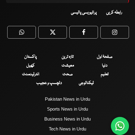
رابطہ کریں
پرائیویسی پالیسی
WhatsApp
Twitter
Facebook
Faceboo
صفحۂ اول
تازہ ترین
پاکستان
دنیا
معیشت
کھیل
تعلیم
صحت
انٹرٹینمنٹ
ٹیکنالوجی
دلچسپ و عجیب
Pakistan News in Urdu
Sports News in Urdu
Business News in Urdu
Tech News in Urdu