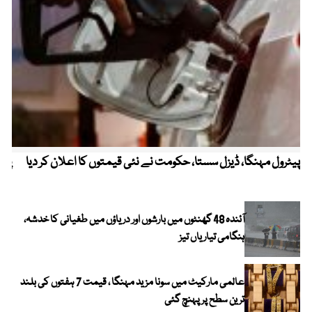
پیٹرول مہنگا، ڈیزل سستا، حکومت نے نئی قیمتوں کا اعلان کر دیا
پنج
آئندہ 48 گھنٹوں میں بارشوں اور دریاؤں میں طغیانی کا خدشہ،
ہنگامی تیاریاں تیز
عالمی مارکیٹ میں سونا مزید مہنگا ، قیمت 7 ہفتوں کی بلند
ترین سطح پر پہنچ گئی