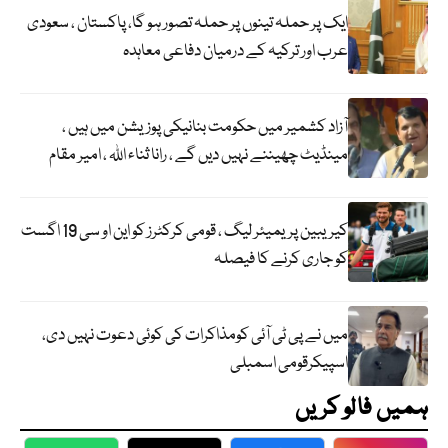
ایک پر حملہ تینوں پر حملہ تصور ہو گا، پاکستان ، سعودی
عرب اور ترکیہ کے درمیان دفاعی معاہدہ
آزاد کشمیر میں حکومت بنانیکی پوزیشن میں ہیں ،
مینڈیٹ چھیننے نہیں دیں گے ، رانا ثناء اللہ ، امیر مقام
کیریبین پریمیئر لیگ ، قومی کرکٹرز کو این او سی 19 اگست
کو جاری کرنے کا فیصلہ
میں نے پی ٹی آئی کومذاکرات کی کوئی دعوت نہیں دی،
اسپیکرقومی اسمبلی
ہمیں فالو کریں