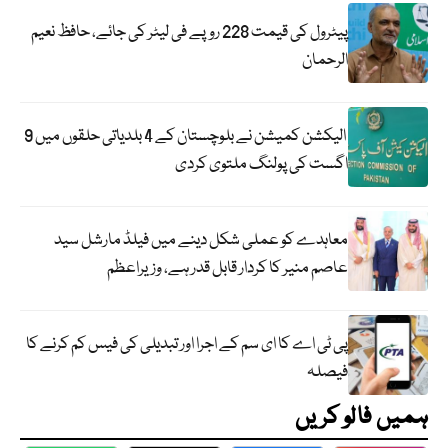
پیٹرول کی قیمت 228 روپے فی لیٹر کی جائے، حافظ نعیم
الرحمان
الیکشن کمیشن نے بلوچستان کے 4 بلدیاتی حلقوں میں 9
اگست کی پولنگ ملتوی کردی
معاہدے کو عملی شکل دینے میں فیلڈ مارشل سید
عاصم منیر کا کردار قابل قدر ہے، وزیراعظم
پی ٹی اے کا ای سم کے اجرا اور تبدیلی کی فیس کم کرنے کا
فیصلہ
ہمیں فالو کریں