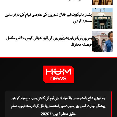
پشاور ہائیکورٹ نے افغان شہریوں کی عارضی قیام کی درخواستیں
مسترد کر دیں
بانی پی ٹی آئی اور بشریٰ بی بی کی قیدِ تنہائی کیس، دلائل مکمل،
فیصلہ محفوظ
ہم نیوز پر شائع یا نشر ہونے والا مواد ادارتی ٹیم کی کاوش ہے۔ اس مواد کو بغیر
پیشگی اجازت کسی بھی صورت میں استعمال یا نقل کرنا درست نہیں۔ تمام
حقوق محفوظ ہیں © 2026