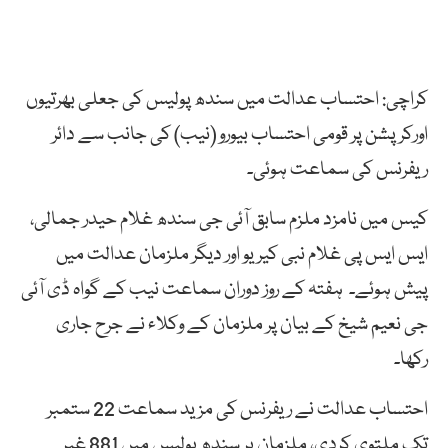
کراچی: احتساب عدالت میں سندھ پولیس کی جعلی بھرتیوں
اورکرپشن پر قومی احتساب بیورو (نیب) کی جانب سے دائر
ریفرنس کی سماعت ہوئی۔
کیس میں نامزد ملزم سابق آئی جی سندھ غلام حیدر جمالی،
ایس ایس پی غلام نبی کیریو اور دیگر ملزمان عدالت میں
پیش ہوئے۔ ہفتہ کے روز دوران سماعت نیب کے گواہ ڈی آئی
جی نعیم شیخ کے بیان پر ملزمان کے وکلاء نے جرح جاری
رکھا۔
احتساب عدالت نے ریفرنس کی مزید سماعت 22 ستمبر
تک ملتوی کردی، ملزمان پر سندھ پولیس میں 881 غیر