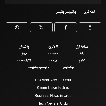
رابطہ کریں
پرائیویسی پالیسی
WhatsApp
Twitter
Facebook
Faceboo
صفحۂ اول
تازہ ترین
پاکستان
دنیا
معیشت
کھیل
تعلیم
صحت
انٹرٹینمنٹ
ٹیکنالوجی
دلچسپ و عجیب
Pakistan News in Urdu
Sports News in Urdu
Business News in Urdu
Tech News in Urdu