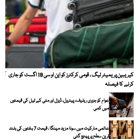
کیریبین پریمیئر لیگ ، قومی کرکٹرز کو این او سی 19 اگست کو جاری
آز
کرنے کا فیصلہ
چھی
عوام کو جزوی ریلیف، پیٹرول، ڈیزل اور مٹی کے تیل کی قیمتوں
میں کمی
عالمی مارکیٹ میں سونا مزید مہنگا ، قیمت 7 ہفتوں کی بلند
ترین سطح پر پہنچ گئی