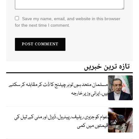
Save my name, email, and website in this browser
for the next time I comment.
تازہ ترین خبریں
مسلمان متحد ہوں تو ہر چیلنج کا ڈٹ کر مقابلہ کر سکتے
ہیں، ایرانی وزیر خارجہ
عوام کو جزوی ریلیف، پیٹرول، ڈیزل اور مٹی کے تیل کی
قیمتوں میں کمی