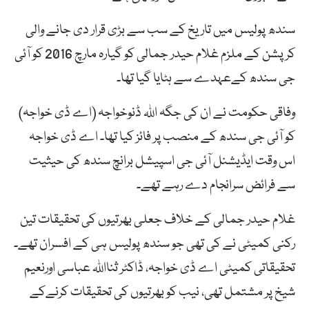
سندھ پولیس میں تاریخ کے سب سے بڑی قرار دی جانے والی
کرپشن کے ملزم غلام حیدر جمالی کو گیارہ مارچ 2016 کو آئی
جی سندھ کےعہدے سے ہٹایا گیا تھا۔
وفاقی حکومت نے ان کی جگہ اللہ ڈنوخواجہ (اے ڈی خواجہ)
کو آئی جی سندھ کے منصب پر فائز کیا تھا۔ اے ڈی خواجہ
اس وقت ایڈیشنل آئی جی اسپیشل برانچ سندھ کی حیثیت
سے فرائض سرانجام دے رہے تھے۔
غلام حیدر جمالی کے خلاف جعلی بھرتیوں کی تحقیقات تین
رکنی کمیٹی نے کی تھی جو سندھ پولیس ہی کے افسران تھے۔
تحقیقاتی کمیٹی اے ڈی خواجہ، ڈاکٹر ثنااللہ عباسی اورنعیم
شیخ پر مشتمل تھی، نیب کو بھرتیوں کی تحقیقات کرنےکے