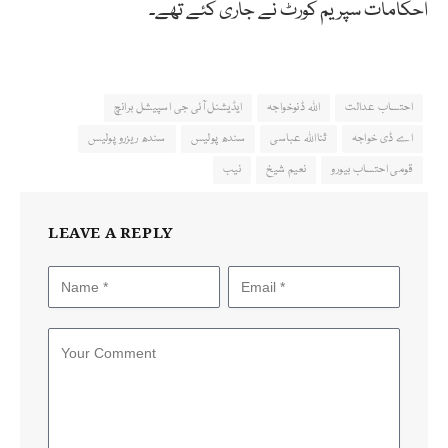
احکامات سپریم کورٹ نے جاری کئے تھے۔
احتساب عدالت
اللہ ڈنوخواجہ
ایڈیشنل آئی جی اسپیشل برانچ
اے ڈی خواجہ
ثنااللہ عباسی
سندھ پولیس
سندھ ریزرو پولیس
قومی احتساب بیورو
نعیم شیخ
نیب
LEAVE A REPLY