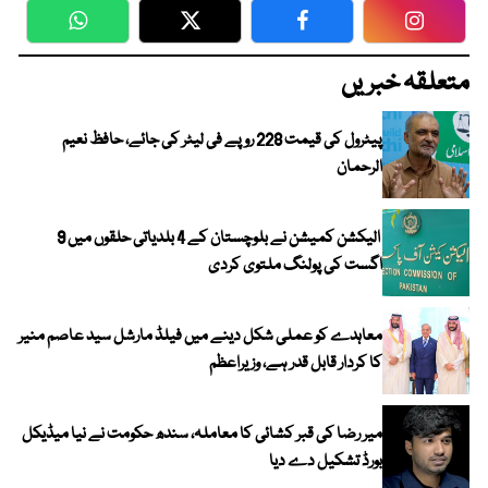
WhatsApp
Twitter
Facebook
Faceboo
متعلقہ خبریں
پیٹرول کی قیمت 228 روپے فی لیٹر کی جائے، حافظ نعیم
الرحمان
الیکشن کمیشن نے بلوچستان کے 4 بلدیاتی حلقوں میں 9
اگست کی پولنگ ملتوی کردی
معاہدے کو عملی شکل دینے میں فیلڈ مارشل سید عاصم منیر
کا کردار قابل قدر ہے، وزیراعظم
میر رضا کی قبر کشائی کا معاملہ، سندھ حکومت نے نیا میڈیکل
بورڈ تشکیل دے دیا