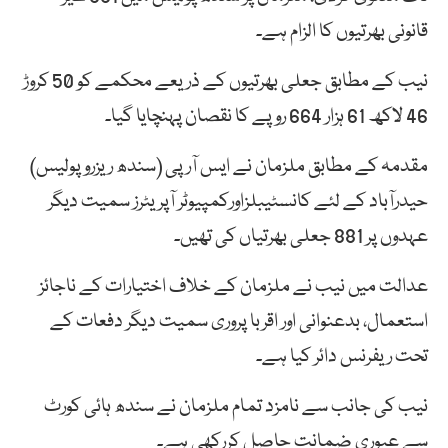
قانونی بھرتیوں کا الزام ہے۔
نیب کے مطابق جعلی بھرتیوں کے ذریعے محکمے کو 50 کروڑ
46 لاکھ 61 ہزار 664 روپے کا نقصان پہنچایا گیا۔
مقدمہ کے مطابق ملزمان نے ایس آر پی (سندھ ریزرو پولیس)
حیدرآباد کے لئے کانسٹیبلزاورکمپیوٹر آپریٹرز سمیت دیگر
عہدوں پر 881 جعلی بھرتیاں کی تھیں۔
عدالت میں نیب نے ملزمان کے خلاف اختیارات کے ناجائز
استعمال، بدعنوانی اور اقربا پروری سمیت دیگر دفعات کے
تحت ریفرنس دائر کیا ہے۔
نیب کی جانب سے نامزد تمام ملزمان نے سندھ ہائی کورٹ
سے عبوری ضمانت حاصل کررکھی ہے۔