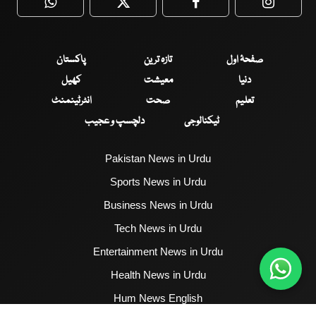
WhatsApp
Twitter
Facebook
Faceboo
صفحۂ اول
تازہ ترین
پاکستان
دنیا
معیشت
کھیل
تعلیم
صحت
انٹرٹینمنٹ
ٹیکنالوجی
دلچسپ و عجیب
Pakistan News in Urdu
Sports News in Urdu
Business News in Urdu
Tech News in Urdu
Entertainment News in Urdu
Health News in Urdu
Hum News English