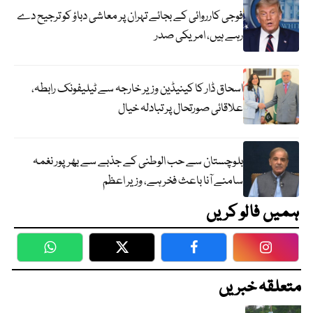
فوجی کارروائی کے بجائے تہران پر معاشی دباؤ کو ترجیح دے
رہے ہیں، امریکی صدر
اسحاق ڈار کا کینیڈین وزیر خارجہ سے ٹیلیفونک رابطہ،
علاقائی صورتحال پر تبادلہ خیال
بلوچستان سے حب الوطنی کے جذبے سے بھرپور نغمہ
سامنے آنا باعث فخر ہے، وزیر اعظم
ہمیں فالو کریں
WhatsApp
Twitter
Facebook
Faceboo
متعلقہ خبریں