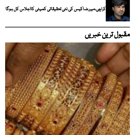
کراچی،میررضاکیس کی نئی تحقیقاتی کمیٹی کااجلاس کل ہوگا
مقبول ترین خبریں