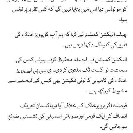
کو جو نوٹس دیا اس میں بتایا نہیں گیا کہ کس تقریر پر نوٹس
ہوا۔
چیف الیکشن کمشنر نے کہا کہ ہم آپ کو پرویز خٹک کی
تقریر کی کلپنگ دکھا دیتے ہیں۔
الیکشن کمیشن نے فیصلہ محفوظ کرتے ہوئے کیس کی
سماعت نو اگست تک ملتوی کر دی۔ ای سی پی نے پرویز
خٹک کی کامیابی کا نوٹی فکیشن بھی کیس کے فیصلے سے
مشروط کر رکھا ہے۔
فیصلہ اگر پرویزخٹک کے خلاف آیا تو پاکستان تحریک
انصاف کی ایک قومی اور صوبائی اسمبلی کی نشستیں ضائع
ہو جائیں گی۔