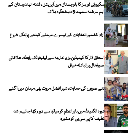
سکیورٹی فورسز کا بلوچستان میں آپریشن ، فتنہ الہندوستان کے
اہم سرغنہ سمیت 5 دہشتگرد ہلاک
آزاد کشمیر انتخابات کے تیسرے مرحلے کیلئے پولنگ شروع
اسحاق ڈار کا کینیڈین وزیر خارجہ سے ٹیلیفونک رابطہ، علاقائی
صورتحال پر تبادلہ خیال
نئے صوبوں کی حمایت، شیر افضل مروت بھی میدان میں آگئے
دورہ انگلینڈ میں بابر اعظم کو میڈیا سے دور رکھا جائے، راشد
لطیف کا پی سی بی کو مشورہ