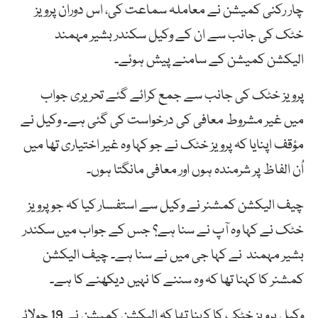
چار رکنی کمیشن نے معاملہ سماعت کی، اس دوران پرویز
خٹک کی جانب سے ان کے وکیل سکندر بشیر مہمند
الیکشن کمیشن کے سامنے پیش ہوئے۔
پرویز خٹک کی جانب سے جمع کرائے گئے تحریری جواب
میں غیر مشروط معافی کی درخواست کی گئی ہے۔ وکیل نے
مؤقف اپنایا کہ پرویز خٹک نے جو کہا وہ غیر اختیاری تھا میں
اُن الفاظ پر شرمندہ ہوں اور معافی مانگتا ہوں۔
چیف الیکشن کمشنر نے وکیل سے استفسار کیا کہ جو پرویز
خٹک نے کہا وہ آپ نے سنا ہے؟ جس کے جواب میں سکندر
بشیر مہمند نے کہا جی میں نے سنا ہے۔ چیف الیکشن
کمشنر کا کہنا تھا کہ وہ سننے کا نہیں دیکھنے کا ہے۔
وکیل پرویز خٹک کا کہنا تھا کہ الیکشن کمیشن نے 19 جولائی