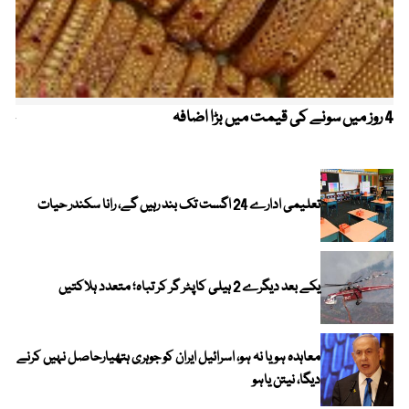
4 روز میں سونے کی قیمت میں بڑا اضافہ
خیب
الا
تعلیمی ادارے 24 اگست تک بند رہیں گے، رانا سکندر حیات
یکے بعد دیگرے 2 ہیلی کاپٹر گر کر تباہ؛ متعدد ہلاکتیں
معاہدہ ہو یا نہ ہو، اسرائیل ایران کو جوہری ہتھیارحاصل نہیں کرنے
دیگا، نیتن یاہو