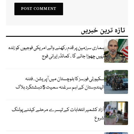
تازہ ترین خبریں
ہماری سرزمین پر قدم رکھنے والے امریکی فوجیوں کو زندہ
نہیں چھوڑا جائے گا ، کمانڈر ایرانی فوج
سکیورٹی فورسز کا بلوچستان میں آپریشن ، فتنہ
الہندوستان کے اہم سرغنہ سمیت 5 دہشتگرد ہلاک
آزاد کشمیر انتخابات کے تیسرے مرحلے کیلئے پولنگ
شروع