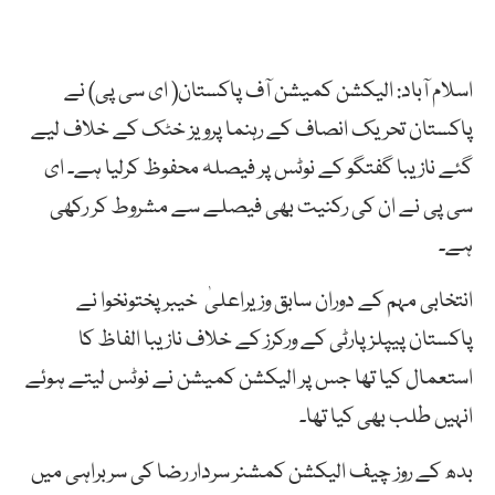
اسلام آباد: الیکشن کمیشن آف پاکستان( ای سی پی) نے
پاکستان تحریک انصاف کے رہنما پرویز خٹک کے خلاف لیے
گئے نازیبا گفتگو کے نوٹس پر فیصلہ محفوظ کرلیا ہے۔ ای
سی پی نے ان کی رکنیت بھی فیصلے سے مشروط کر رکھی
ہے۔
انتخابی مہم کے دوران سابق وزیراعلیٰ خیبر پختونخوا نے
پاکستان پیپلزپارٹی کے ورکرز کے خلاف نازیبا الفاظ کا
استعمال کیا تھا جس پر الیکشن کمیشن نے نوٹس لیتے ہوئے
انہیں طلب بھی کیا تھا۔
بدھ کے روز چیف الیکشن کمشنر سردار رضا کی سربراہی میں