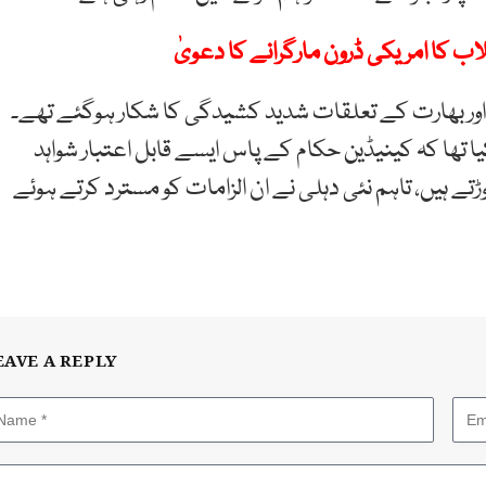
نقلاب کا امریکی ڈرون مارگرانے کا دعویٰ
 اور بھارت کے تعلقات شدید کشیدگی کا شکار ہوگئے تھے۔
 تھا کہ کینیڈین حکام کے پاس ایسے قابل اعتبار شواہد
ے ہیں، تاہم نئی دہلی نے ان الزامات کو مسترد کرتے ہوئے
EAVE A REPLY