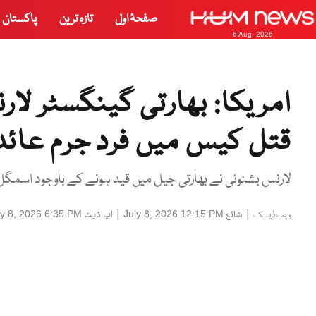
صفحۂ اول
تازہ ترین
پاکستان
6 Aug, 2026
امریکا: بھارتی گینگسٹر لا
قتل کیس میں فرد جرم عائد
لارنس بشنوئی نے بھارتی جیل میں قید ہونے کے باوجود اسمگل 
|
شائع
|
اپ ڈیٹ
ly 8, 2026 6:35 PM
July 8, 2026 12:15 PM
ویب ڈیسک