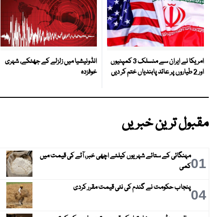
انڈونیشیا میں زلزلے کے جھٹکے، شہری
امریکا نے ایران سے منسلک 3 کمپنیوں
خوفزدہ
اور 2 طیاروں پر عائد پابندیاں ختم کر دیں
مقبول ترین خبریں
مہنگائی کے ستائے شہریوں کیلئے اچھی خبر، آٹے کی قیمت میں
01
کمی
پنجاب حکومت نے گندم کی نئی قیمت مقرر کردی
04