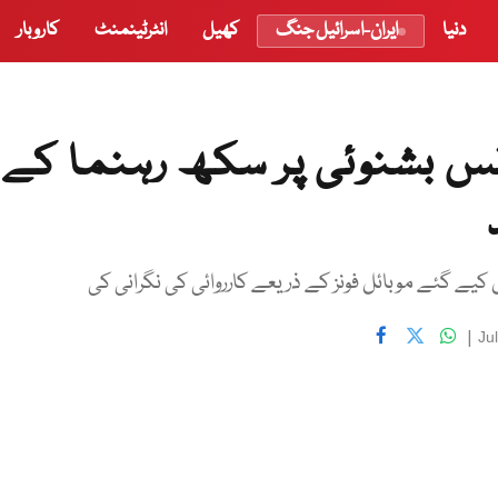
دنیا
ایران-اسرائیل جنگ
کھیل
انٹرٹینمنٹ
کاروبار
رنس بشنوئی پر سکھ رہنما کے
کیے گئے موبائل فونز کے ذریعے کارروائی کی نگرانی کی
|
Ju