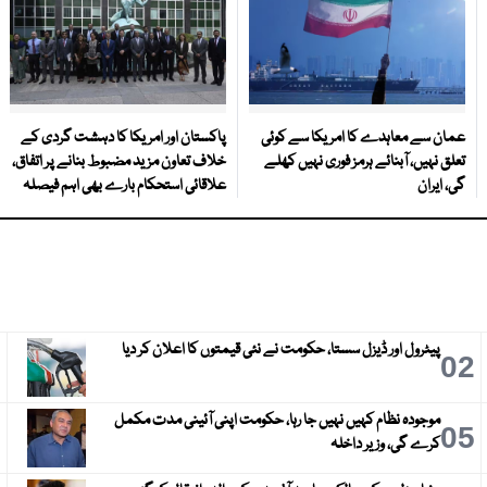
عمان سے معاہدے کا امریکا سے کوئی
پاکستان اور امریکا کا دہشت گردی کے
تعلق نہیں، آبنائے ہرمز فوری نہیں کھلے
خلاف تعاون مزید مضبوط بنانے پر اتفاق،
گی، ایران
علاقائی استحکام بارے بھی اہم فیصلہ
پیٹرول اور ڈیزل سستا، حکومت نے نئی قیمتوں کا اعلان کر دیا
3
02
موجودہ نظام کہیں نہیں جا رہا، حکومت اپنی آئینی مدت مکمل
6
05
کرے گی، وزیر داخلہ