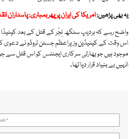
یہ بھی پڑھیں:
امریکا کی ایران پر پھر بمباری: پاسداران ا
واضح رہے کہ ہردیپ سنگھ نِجّر کے قتل کے بعد کینیڈا
اس وقت کے کینیڈین وزیراعظم جسٹن ٹروڈو نے دعویٰ کیا
موجود ہیں جو بھارتی سرکاری ایجنٹس کو اس قتل سے جوڑت
انہیں بے بنیاد قرار دیا تھا۔