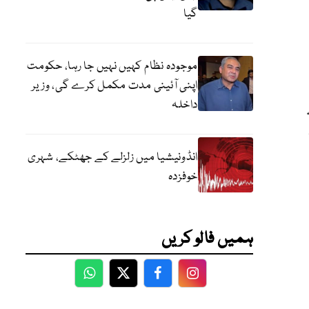
گیا
موجودہ نظام کہیں نہیں جا رہا، حکومت
اپنی آئینی مدت مکمل کرے گی، وزیر
داخلہ
انڈونیشیا میں زلزلے کے جھٹکے، شہری
خوفزدہ
ہمیں فالو کریں
WhatsApp
Twitter
Facebook
Facebook