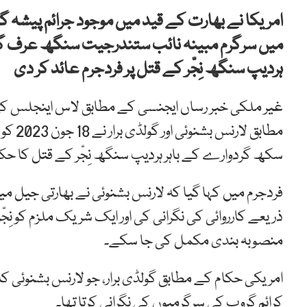
امریکا نے بھارت کے قید میں موجود جرائم پیشہ گر
میں سرگرم مبینہ نائب ستندرجیت سنگھ عرف گول
ہردیپ سنگھ نِجّر کے قتل پر فردجرم عائد کر دی
غیر ملکی خبر رساں ایجنسی کے مطابق لاس اینجلس کی و
مطابق 
سکھ گردوارے کے باہر ہردیپ سنگھ نِجّر کے قتل کا حکم
فردجرم میں کہا گیا کہ لارنس بشنوئی نے بھارتی جیل م
ذریعے کارروائی کی نگرانی کی اور ایک شریک ملزم کو نِجّ
منصوبہ بندی مکمل کی جا سکے۔
امریکی حکام کے مطابق گولڈی برار، جو لارنس بشنوئی ک
کرائم گروپ کی سرگرمیوں کی نگرانی کرتا تھا۔