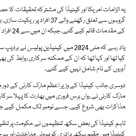
یہ الزامات امریکا اور کینیڈا کی مشترکہ تحقیقات کا حص
گروہوں سے تعلق رکھنے والے 7
کے مقدمات قائم کیے گئے، جبکہ ان میں سے 24 افراد گرفتار ہو چکے ہیں یا پہلے ہی حراست میں ہیں۔
یاد رہے کہ مئی 2024 میں کینیڈین پولیس 
کیا تھا اور کہا تھا کہ ان کے ممکنہ سرکاری روابط کی ب
آوروں کے نام شامل نہیں کیے گئے۔
دوسری جانب کینیڈا کے وزیر اعظم مارک کارنی کے دور می
مارک کارنی نے رواں برس فروری میں بھارت کا پہلا سرکار
مذاکرات بھی شروع کیے، جسے نومبر تک مکمل کیے جا
تاہم کینیڈا کی بعض سکھ تنظیموں نے حکومت پر تنقید کرت
کینیڈا میں مقیم سکھ برادری کو بیرونی مداخلت اور سرح