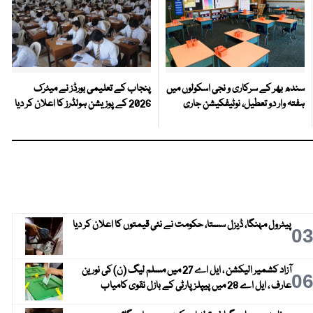
سندھ بھر کے سرکاری و نجی اسکولوں میں
پنجاب کے تعلیمی بورڈز نے میٹرک
ہفتہ وار دو تعطیل، نوٹیفکیشن جاری
2026 کے پوزیشن ہولڈرز کا اعلان کر دیا
پیٹرول مہنگا، ڈیزل سستا، حکومت نے نئی قیمتوں کا اعلان کر دیا
0
آزاد کشمیر الیکشن ، ایل اے 27 میں مسلم لیگ (ن) کی نورین
0
عارف ، ایل اے 28 میں پیپلز پارٹی کے بازل نقوی کامیاب