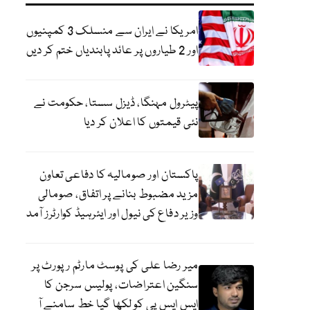
امریکا نے ایران سے منسلک 3 کمپنیوں
اور 2 طیاروں پر عائد پابندیاں ختم کر دیں
پیٹرول مہنگا، ڈیزل سستا، حکومت نے
نئی قیمتوں کا اعلان کر دیا
پاکستان اور صومالیہ کا دفاعی تعاون
مزید مضبوط بنانے پر اتفاق، صومالی
وزیر دفاع کی نیول اور ایئرہیڈ کوارٹرز آمد
میر رضا علی کی پوسٹ مارٹم رپورٹ پر
سنگین اعتراضات، پولیس سرجن کا
ایس ایس پی کو لکھا گیا خط سامنے آ