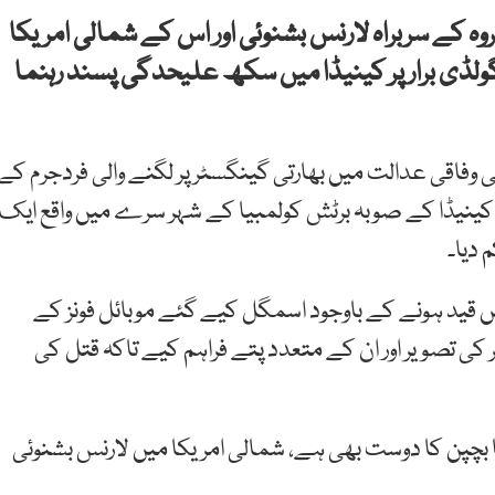
وہ کے سربراہ لارنس بشنوئی اور اس کے شمالی امریکا
ڈی برار پر کینیڈا میں سکھ علیحدگی پسند رہنما
فاقی عدالت میں بھارتی گینگسٹر پر لگنے والی فردجرم کے
لارنس بشنوئی اور گولڈی برار نے 18 جون 2023 کو کینیڈا کے صوبہ برٹش کولمبیا کے شہر سرے میں واقع ایک
 دیا۔
یں قید ہونے کے باوجود اسمگل کیے گئے موبائل فونز کے
ر کی تصویر اور ان کے متعدد پتے فراہم کیے تاکہ قتل کی
ا بچپن کا دوست بھی ہے، شمالی امریکا میں لارنس بشنوئی