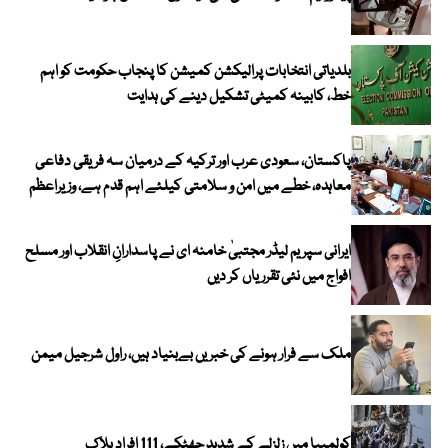
بلدیاتی انتخابات پرالیکشن کمیشن کا پنجاب حکومت کو اہم
خط، کابینہ کمیٹی تشکیل دینے کی ہدایت
پاکستان، سعودی عرب اور ترکیہ کے درمیان سہ فریقی دفاعی
معاہدہ، خطے میں امن و سلامتی کیلئے اہم قدم ہے، وزیراعظم
ایرانی سپریم لیڈر مجتبیٰ خامنہ ای نے پاسدارانِ انقلاب اور مسلح
افواج میں نئی تقرریاں کر دیں
ملک سے فرار ہونے کی خبریں بےبنیاد ہیں، راول شرجیل میمن
کولمبیا میں زلزلے کے شدید جھٹکے، 111 افراد ہلاک