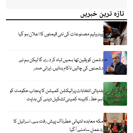
تازہ ترین خبریں
پیٹرولیم مصنوعات کی نئی قیمتوں کا اعلان ہو گیا
دشمن کو یقین تھا ہمیں تباہ کر دے گا لیکن ہم نے
دشمنوں کی چالیں ناکام بنائیں، ایرانی صدر
بلدیاتی انتخابات پرالیکشن کمیشن کا پنجاب حکومت کو
اہم خط، کابینہ کمیٹی تشکیل دینے کی ہدایت
مکہ معاہدہ انتہائی خطرناک پیش رفت ہے، اسرائیل کا
ردعمل سامنے آگیا