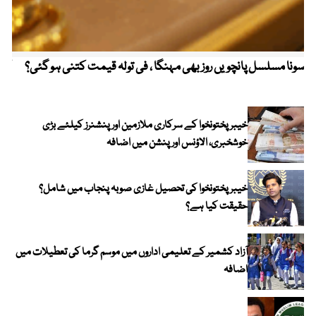
سونا مسلسل پانچویں روز بھی مہنگا ، فی تولہ قیمت کتنی ہو گئی؟
کولم
خیبرپختونخوا کے سرکاری ملازمین اور پنشنرز کیلئے بڑی
خوشخبری، الاؤنس اور پنشن میں اضافہ
خیبر پختونخوا کی تحصیل غازی صوبہ پنجاب میں شامل؟
حقیقت کیا ہے؟
آزاد کشمیر کے تعلیمی اداروں میں موسم گرما کی تعطیلات میں
اضافہ