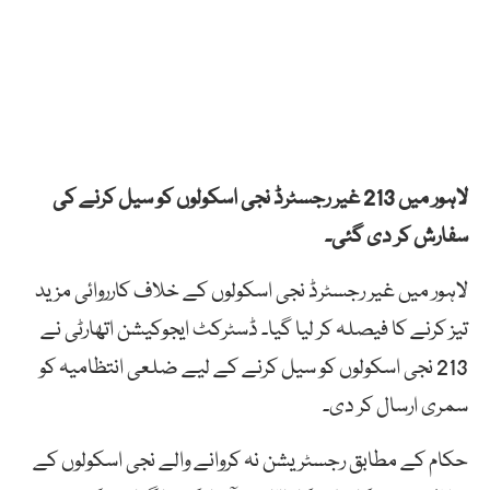
لاہور میں 213 غیر رجسٹرڈ نجی اسکولوں کو سیل کرنے کی
سفارش کر دی گئی۔
لاہور میں غیر رجسٹرڈ نجی اسکولوں کے خلاف کارروائی مزید
تیز کرنے کا فیصلہ کر لیا گیا۔ ڈسٹرکٹ ایجوکیشن اتھارٹی نے
213 نجی اسکولوں کو سیل کرنے کے لیے ضلعی انتظامیہ کو
سمری ارسال کر دی۔
حکام کے مطابق رجسٹریشن نہ کروانے والے نجی اسکولوں کے