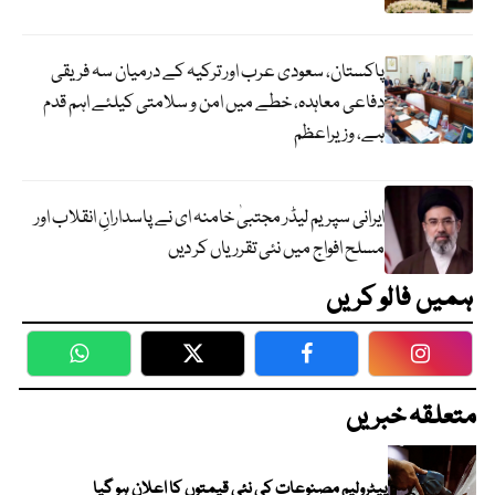
پاکستان، سعودی عرب اور ترکیہ کے درمیان سہ فریقی
دفاعی معاہدہ، خطے میں امن و سلامتی کیلئے اہم قدم
ہے، وزیراعظم
ایرانی سپریم لیڈر مجتبیٰ خامنہ ای نے پاسدارانِ انقلاب اور
مسلح افواج میں نئی تقرریاں کر دیں
ہمیں فالو کریں
WhatsApp
Twitter
Facebook
Faceboo
متعلقہ خبریں
پیٹرولیم مصنوعات کی نئی قیمتوں کا اعلان ہو گیا