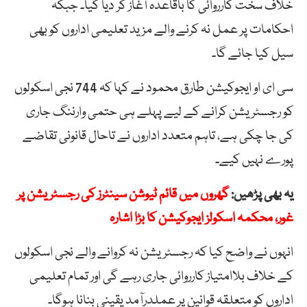
خلاف سخت کارروائی کا باقاعدہ آغاز کر دیا گیا۔ جبکہ
احکامات پر عمل نہ کرنے والے مزید تعلیمی اداروں کو بھی
سیل کیا جائے گا۔
سی ای او ایجوکیشن طارق محمود نے کہا کہ 744 نجی اسکولوں
کو رجسٹریشن کرانے کے لیے پہلے ہی حتمی وارننگ جاری
کی جا چکی ہے، تاہم متعدد اداروں نے تاحال قانونی تقاضے
پورے نہیں کیے۔
یہ بھی پڑھیں:
گھروں میں قائم ٹیوشن سینٹرز کی رجسٹریشن پر
غور، محکمہ اسکولز ایجوکیشن کا بڑا اشارہ
انہوں نے واضح کیا کہ رجسٹریشن نہ کروانے والے نجی اسکولوں
کے خلاف بلاامتیاز کارروائی جاری رہے گی اور تمام تعلیمی
اداروں کو متعلقہ قوانین پر عملدرآمد یقینی بنانا ہوگا۔