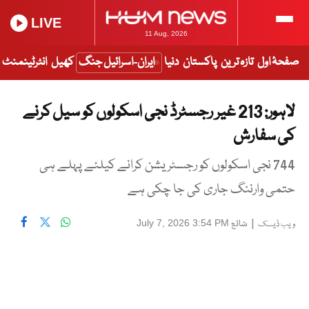
LIVE
11 Aug, 2026
صفحۂ اول
تازہ ترین
پاکستان
دنیا
ایران-اسرائیل جنگ
کھیل
انٹرٹینمنٹ
لاہور: 213 غیر رجسٹرڈ نجی اسکولوں کو سیل کرنے
کی سفارش
744 نجی اسکولوں کو رجسٹریشن کرانے کیلئے پہلے ہی
حتمی وارننگ جاری کی جا چکی ہے
|
شائع
July 7, 2026 3:54 PM
ویب ڈیسک