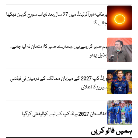
برطانیہ اور آئرلینڈ میں 27 سال بعد نایاب سورج گرہن دیکھا
جائے گا
ہم صبر کر رہے ہیں، ہمارے صبر کا امتحان نہ لیا جائے،
بلاول بھٹو
ورلڈ کپ 2027 کے میزبان ممالک کے درمیان ٹی ٹوئنٹی
سیریز کا اعلان
افغانستان 2027 ورلڈ کپ کے لیے کوالیفائی کرگیا
ہمیں فالو کریں