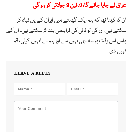
عراق لے جایا جائے گا، تدفین 9 جولائی کو ہو گی
ان کا کہنا تھا کہ ہم ایک گھنٹے میں ایران کے پل تباہ کر
سکتے ہیں، ان کی توانائی کی فراہمی بند کر سکتے ہیں۔ ان کے
پاس اس وقت پیسہ بھی نہیں ہے اور ہم نے انہیں کوئی رقم
نہیں دی۔
LEAVE A REPLY