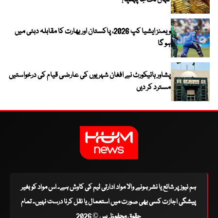
کہاں تک جا پہنچا؟
ویمنز ایشیا کپ 2026، پاکستان اور بھارت کا مقابلہ دبئی میں
ہو گا
پشاور ہائیکورٹ نے افغان شہریوں کی عارضی قیام کی درخواستیں
مسترد کر دیں
ہم نیوز پر شائع یا نشر ہونے والا مواد ادارتی ٹیم کی کاوش ہے۔ اس مواد کو بغیر
پیشگی اجازت کسی بھی صورت میں استعمال یا نقل کرنا درست نہیں۔ تمام
حقوق محفوظ ہیں © 2026