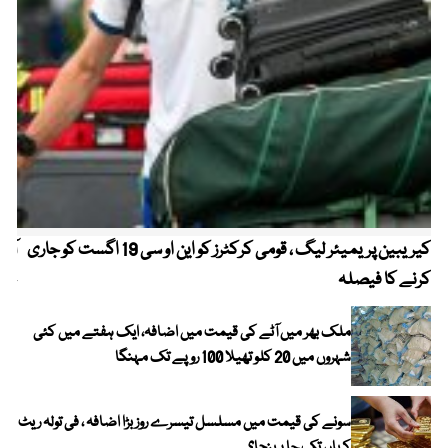
کیریبین پریمیئر لیگ ، قومی کرکٹرز کو این او سی 19 اگست کو جاری
آز
کرنے کا فیصلہ
چھی
ملک بھر میں آٹے کی قیمت میں اضافہ، ایک ہفتے میں کئی
شہروں میں 20 کلو تھیلا 100 روپے تک مہنگا
سونے کی قیمت میں مسلسل تیسرے روز بڑا اضافہ ، فی تولہ ریٹ