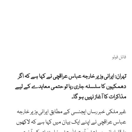
فائل فوٹو
تہران: ایرانی وزیر خارجہ عباس عراقچی نے کہا ہے کہ اگر
دھمکیوں کا سلسلہ جاری رہا تو حتمی معاہدے کے لیے
مذاکرات کا آغاز نہیں ہو گا۔
غیر ملکی خبر رساں ایجنسی کے مطابق ایرانی وزیر خارجہ
عباس عراقچی نے اپنے ایک بیان میں کہا ہے کہ لاکھوں