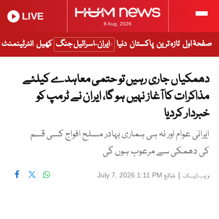
LIVE
8 Aug, 2026
صفحۂ اول
تازہ ترین
پاکستان
دنیا
ایران-اسرائیل جنگ
کھیل
انٹرٹینمنٹ
دھمکیاں جاری رہیں تو حتمی معاہدے کیلئے
مذاکرات کا آغاز نہیں ہو گا، ایران نے ٹرمپ کو
خبردار کردیا
ایرانی عوام اور نہ ہی ہماری بہادر مسلح افواج کسی قسم
کی دھمکی سے مرعوب ہوں گی
|
شائع
July 7, 2026 1:11 PM
ویب ڈیسک