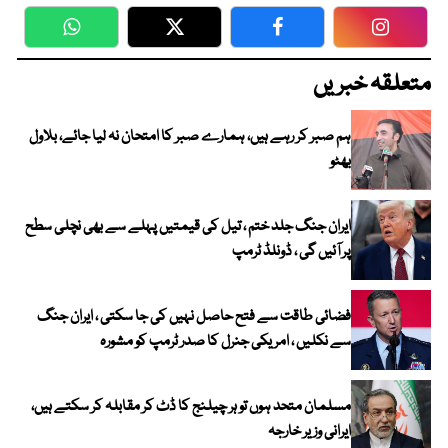
WhatsApp
Twitter
Facebook
Faceboo
متعلقہ خبریں
ہم صبر کر رہے ہیں، ہمارے صبر کا امتحان نہ لیا جائے، بلاول
بھٹو
ایران جنگ جلد ختم ، تیل کی قیمتیں پہلے سے بھی نچلی سطح
پر آئیں گی ، ڈونلڈ ٹرمپ
فضائی طاقت سے فتح حاصل نہیں کی جا سکتی ، ایران جنگ
سے نکلیں ، امریکی جنرل کا صدر ٹرمپ کو مشورہ
مسلمان متحد ہوں تو ہر چیلنج کا ڈٹ کر مقابلہ کر سکتے ہیں،
ایرانی وزیر خارجہ