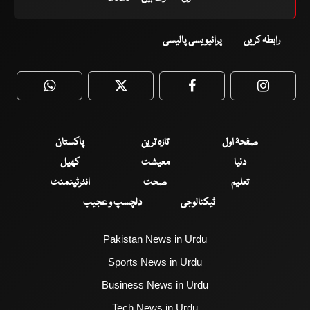
رابطہ کریں
پرائیویسی پالیسی
WhatsApp
Twitter
Facebook
Faceboo
صفحۂ اول
تازہ ترین
پاکستان
دنیا
معیشت
کھیل
تعلیم
صحت
انٹرٹینمنٹ
ٹیکنالوجی
دلچسپ و عجیب
Pakistan News in Urdu
Sports News in Urdu
Business News in Urdu
Tech News in Urdu