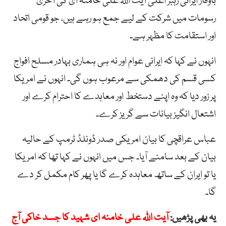
باوقار ایرانی رہبر اعلیٰ آیت اللہ علی خامنہ ای کی آخری
رسومات میں شرکت کے لیے جمع ہو رہے ہیں، جو قومی اتحاد
اور استقامت کا مظہر ہے۔
انہوں نے کہا کہ ایرانی عوام اور نہ ہی ہماری بہادر مسلح افواج
کسی قسم کی دھمکی سے مرعوب ہوں گی۔ انہوں نے امریکا
پر زور دیا کہ وہ اپنے دستخط اور معاہدے کا احترام کرے اور
اشتعال انگیز بیانات سے گریز کرے۔
عباس عراقچی کا بیان امریکی صدر ڈونلڈ ٹرمپ کے حالیہ
بیان کے بعد سامنے آیا۔ جس میں انہوں نے کہا تھا کہ امریکا
یا تو ایران کے ساتھ معاہدہ کرے گا یا پھر کام مکمل کر دے
گا۔
یہ بھی پڑھیں:
آیت اللہ علی خامنہ ای شہید کا جسد خاکی آج