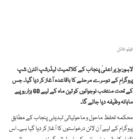
فوٹو: فائل
لاہور: وزیر اعلیٰ پنجاب کے کلائمیٹ لیڈرشپ انٹرن شپ
پروگرام کے دوسرے مرحلے کا باقاعدہ آغاز کر دیا گیا۔ جس
کے تحت منتخب نوجوانوں کو تین ماہ کے لیے 60 ہزار روپے
ماہانہ وظیفہ دیا جائے گا۔
محکمہ تحفظ ماحول و ماحولیاتی تبدیلی پنجاب کے مطابق
پروگرام کے لیے آن لائن درخواستوں کا آغاز کر دیا گیا ہے۔ اس