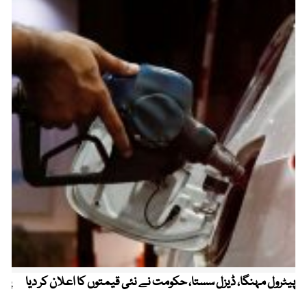
پیٹرول مہنگا، ڈیزل سستا، حکومت نے نئی قیمتوں کا اعلان کر دیا
پنج