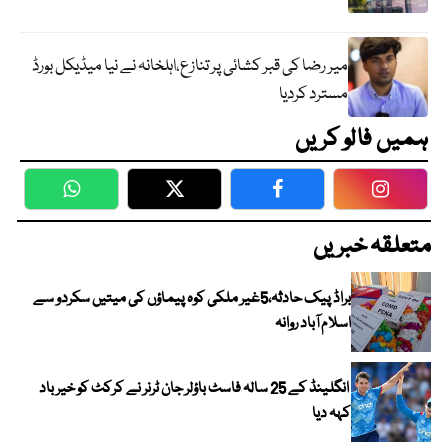
میر رضا کی قبر کشائی پر تنازع،اہلخانہ نے نیا میڈیکل بورڈ
مسترد کردیا
ہمیں فالو کریں
WhatsApp
Twitter
Facebook
Faceboo
متعلقہ خبریں
براڈ پیک حادثہ،5غیر ملکی کوہ پیماؤں کی میتیں سکردو سے
اسلام آباد روانہ
انگلینڈ کے 25 سالہ فاسٹ باؤلر جان ٹرنر نے کرکٹ کو خیر باد
کہہ دیا