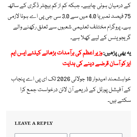
کے درمیان ہونی چاہیے۔ جبکہ کم از کم بیچلر ڈگری کے ساتھ
75 فیصد نمبر یا 4.0 میں سے 3.0 سی جی پی اے ہونا لازمی
ہے۔ پروگرام مختلف تعلیمی شعبوں سے تعلق رکھنے والے
گریجویٹس کے لیے کھلا ہے۔
یہ بھی پڑھیں:
وزیر اعظم کی برآمدات بڑھانے کیلئے ایس ایم
ایز کو آسان قرضے دینے کی ہدایت
خواہشمند امیدوار 18 جولائی 2026 تک ای پی اے پنجاب
کے آفیشل پورٹل کے ذریعے آن لائن درخواست جمع کرا
سکتے ہیں۔
LEAVE A REPLY