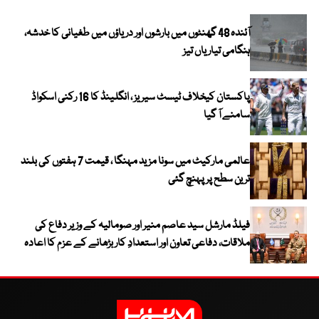
آئندہ 48 گھنٹوں میں بارشوں اور دریاؤں میں طغیانی کا خدشہ،
ہنگامی تیاریاں تیز
پاکستان کیخلاف ٹیسٹ سیریز ، انگلینڈ کا 16 رکنی اسکواڈ
سامنے آ گیا
عالمی مارکیٹ میں سونا مزید مہنگا ، قیمت 7 ہفتوں کی بلند
ترین سطح پر پہنچ گئی
فیلڈ مارشل سید عاصم منیر اور صومالیہ کے وزیر دفاع کی
ملاقات، دفاعی تعاون اور استعدادِ کار بڑھانے کے عزم کا اعادہ