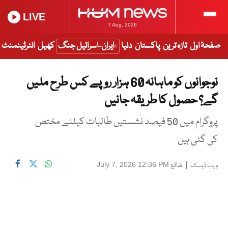
LIVE
7 Aug, 2026
صفحۂ اول
تازہ ترین
پاکستان
دنیا
ایران-اسرائیل جنگ
کھیل
انٹرٹینمنٹ
نوجوانوں کو ماہانہ 60 ہزار روپے کس طرح ملیں
گے؟ حصول کا طریقہ جانیں
پروگرام میں 50 فیصد نشستیں طالبات کیلئے مختص
کی گئی ہیں
|
شائع
July 7, 2026 12:36 PM
ویب ڈیسک