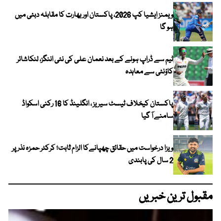
ویمنز ایشیا کپ 2026، پاکستان اور بھارت کا مقابلہ دبئی میں
ہو گا
ٹیم سے ڈراپ ہونے کے بعد نعمان علی کی نئی اننگز، لنکاشائر
کاؤنٹی سے معاہدہ
پاکستان کیخلاف ٹیسٹ سیریز ، انگلینڈ کا 16 رکنی اسکواڈ
سامنے آ گیا
ویزا درخواست میں حقائق چھپانےکا الزام ثابت؛ کرکٹر حمزہ نذر پر
2 سال کی پابندی
مقبول ترین خبریں