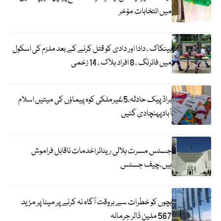
میں انتخابات مؤخر
بینکاک ، دادا اور دادی کو قتل کرنے کے بعد ملزم کی اسکول
میں فائرنگ ، 8 افراد ہلاک ، 14 زخمی
براڈ پیک حادثہ،5غیرملکی کوہ پیماؤں کی میتیں اسلام
آبادپہنچادی گئیں
جسٹس مسرت ہلالی ریٹائر؛خدمات ناقابل فراموش
ہیں،چیف جسٹس
بچوں کو خطرات سے بروقت آگاہ نہ کرنے پر میٹا پر مزید
567 ملین ڈالر جرمانہ