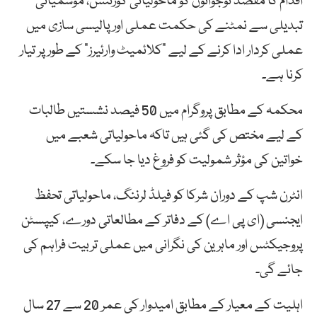
اقدام کا مقصد نوجوانوں کو ماحولیاتی گورننس، موسمیاتی
تبدیلی سے نمٹنے کی حکمت عملی اور پالیسی سازی میں
عملی کردار ادا کرنے کے لیے “کلائمیٹ وارئیرز” کے طور پر تیار
کرنا ہے۔
محکمہ کے مطابق پروگرام میں 50 فیصد نشستیں طالبات
کے لیے مختص کی گئی ہیں تاکہ ماحولیاتی شعبے میں
خواتین کی مؤثر شمولیت کو فروغ دیا جا سکے۔
انٹرن شپ کے دوران شرکا کو فیلڈ لرننگ، ماحولیاتی تحفظ
ایجنسی (ای پی اے) کے دفاتر کے مطالعاتی دورے، کیپسٹن
پروجیکٹس اور ماہرین کی نگرانی میں عملی تربیت فراہم کی
جائے گی۔
اہلیت کے معیار کے مطابق امیدوار کی عمر 20 سے 27 سال