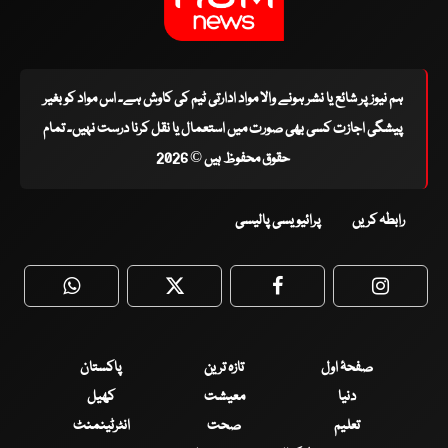
ہم نیوز پر شائع یا نشر ہونے والا مواد ادارتی ٹیم کی کاوش ہے۔ اس مواد کو بغیر
پیشگی اجازت کسی بھی صورت میں استعمال یا نقل کرنا درست نہیں۔ تمام
حقوق محفوظ ہیں © 2026
رابطہ کریں
پرائیویسی پالیسی
WhatsApp
Twitter
Facebook
Faceboo
صفحۂ اول
تازہ ترین
پاکستان
دنیا
معیشت
کھیل
تعلیم
صحت
انٹرٹینمنٹ