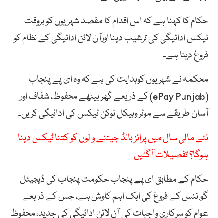
حکام کا کہنا ہے کہ اس اقدام کا مقصد شہریوں کو بروقت
ٹیکس ادائیگی کی ترغیب دینا اورآن لائن ادائیگی کے نظام کو
فروغ دینا ہے۔
محکمہ نے شہریوں کوہدایت کی ہے کہ وہ ای پے پنجاب
(ePay Punjab) کے ذریعے گھر بیٹھے محفوظ، شفاف اور
آسان طریقے سے موٹر وہیکل ٹوکن ٹیکس کی ادائیگی کریں۔
نئے مالی سال میں پرائز بانڈ جیتنے والوں کو کتنا ٹیکس دینا
ہوگا؟ تفصیلات آگئیں
حکام کے مطابق ای پے پنجاب حکومت پنجاب کی ڈیجیٹل
گورننس کے فروغ کی ایک اہم کاوش ہے، جس کے ذریعے
عوام کو سرکاری واجبات کی آن لائن ادائیگی کی جدید، محفوظ