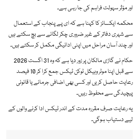
اور مؤثر سہولت فراہم کی جا رہی ہے۔
محکمہ ایکسائز کا کہنا ہے کہ ای پے پنجاب کے استعمال
سے شہری دفاتر کے غیر ضروری چکر لگانے سے بچ سکتے ہیں
اور چند آسان مراحل میں اپنی ادائیگی مکمل کر سکتے ہیں۔
حکام نے گاڑی مالکان پر زور دیا ہے کہ وہ 31 اگست 2026
سے قبل اپنا موٹر وہیکل ٹوکن ٹیکس جمع کرا کر 10 فیصد
رعایت حاصل کریں اور کسی بھی اضافی جرمانے یا قانونی
پیچیدگی سے محفوظ رہیں۔
یہ رعایت صرف مقررہ مدت کے اندر ٹیکس ادا کرنے والوں کے
لیے دستیاب ہوگی۔