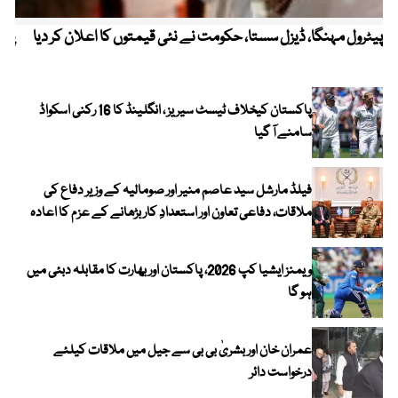
پیٹرول مہنگا، ڈیزل سستا، حکومت نے نئی قیمتوں کا اعلان کر دیا
پنج
پاکستان کیخلاف ٹیسٹ سیریز ، انگلینڈ کا 16 رکنی اسکواڈ
سامنے آ گیا
فیلڈ مارشل سید عاصم منیر اور صومالیہ کے وزیر دفاع کی
ملاقات، دفاعی تعاون اور استعدادِ کار بڑھانے کے عزم کا اعادہ
ویمنز ایشیا کپ 2026، پاکستان اور بھارت کا مقابلہ دبئی میں
ہو گا
عمران خان اور بشریٰ بی بی سے جیل میں ملاقات کیلئے
درخواست دائر