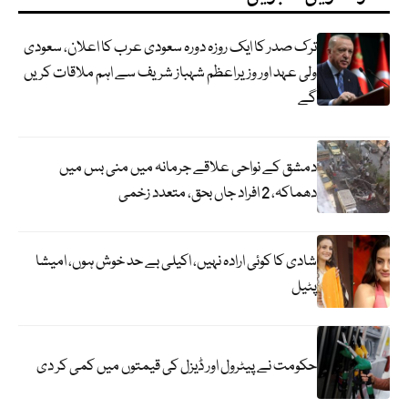
ترک صدر کا ایک روزہ دورہ سعودی عرب کا اعلان، سعودی
ولی عہد اور وزیراعظم شہباز شریف سے اہم ملاقات کریں
گے
دمشق کے نواحی علاقے جرمانہ میں منی بس میں
دھماکہ، 2 افراد جاں بحق، متعدد زخمی
شادی کا کوئی ارادہ نہیں، اکیلی بے حد خوش ہوں، امیشا
پٹیل
حکومت نے پیٹرول اور ڈیزل کی قیمتوں میں کمی کر دی