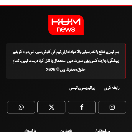
ہم نیوز پر شائع یا نشر ہونے والا مواد ادارتی ٹیم کی کاوش ہے۔ اس مواد کو بغیر
پیشگی اجازت کسی بھی صورت میں استعمال یا نقل کرنا درست نہیں۔ تمام
حقوق محفوظ ہیں © 2026
رابطہ کریں
پرائیویسی پالیسی
WhatsApp
Twitter
Facebook
Faceboo
صفحۂ اول
تازہ ترین
پاکستان