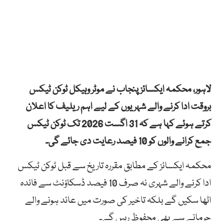
لاہور، محکمہ ایکسائز پنجاب نے موٹر وہیکل ٹوکن ٹیکس
بروقت ادا کرنے والے شہریوں کے لیے اہم ریلیف کا اعلان
کرتے ہوئے کہا ہے کہ 31 اگست 2026 تک ٹوکن ٹیکس
جمع کرانے والوں کو 10 فیصد رعایت دی جائے گی۔
محکمہ ایکسائز کے مطابق مقررہ تاریخ سے قبل ٹوکن ٹیکس
ادا کرنے والے شہری نہ صرف 10 فیصد ڈسکاؤنٹ سے فائدہ
اٹھا سکیں گے بلکہ تاخیر کی صورت میں عائد ہونے والے
جرمانے سے بھی محفوظ رہیں گے۔