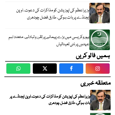
وزیراعظم کی اپوزیشن کو مذاکرات کی دعوت، اوپن
ایجنڈے پر بات ہوگی، طارق فضل چودھری
بیوروکریسی میں بڑے پیمانے پر تقرر و تبادلے، متعدد اہم
عہدوں پر نئی تعیناتیاں
ہمیں فالو کریں
WhatsApp
Twitter
Facebook
Faceboo
متعلقہ خبریں
وزیراعظم کی اپوزیشن کو مذاکرات کی دعوت، اوپن ایجنڈے پر
بات ہوگی، طارق فضل چودھری