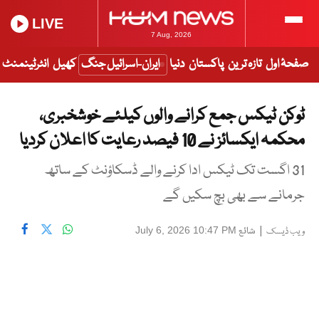
LIVE
7 Aug, 2026
صفحۂ اول
تازہ ترین
پاکستان
دنیا
ایران-اسرائیل جنگ
کھیل
انٹرٹینمنٹ
ٹوکن ٹیکس جمع کرانے والوں کیلئے خوشخبری،
محکمہ ایکسائز نے 10 فیصد رعایت کا اعلان کردیا
31 اگست تک ٹیکس ادا کرنے والے ڈسکاؤنٹ کے ساتھ
جرمانے سے بھی بچ سکیں گے
|
شائع
July 6, 2026 10:47 PM
ویب ڈیسک