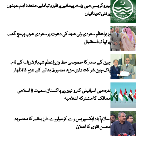
بیوروکریسی میں بڑے پیمانے پر تقرر و تبادلے، متعدد اہم عہدوں
پر نئی تعیناتیاں
وزیراعظم سعودی ولی عہد کی دعوت پر سعودی عرب پہنچ گئے،
پر تپاک استقبال
چین کے صدر کا خصوصی خط وزیراعظم شہباز شریف کے نام،
پاک چین شراکت داری مزید مضبوط بنانے کے عزم کا اظہار
غزہ میں اسرائیلی کارروائیوں پر پاکستان سمیت 8 اسلامی
ممالک کا مشترکہ اعلامیہ
اسلام آباد ایکسپریس وے کو موٹروے طرز بنانے کا منصوبہ،
محسن نقوی کا اعلان