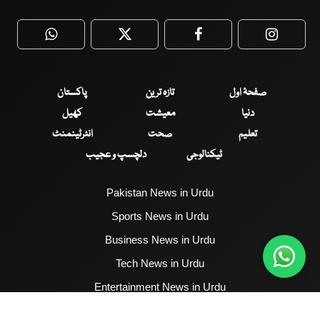
WhatsApp
Twitter
Facebook
Faceboo
صفحۂ اول
تازہ ترین
پاکستان
دنیا
معیشت
کھیل
تعلیم
صحت
انٹرٹینمنٹ
ٹیکنالوجی
دلچسپ و عجیب
Pakistan News in Urdu
Sports News in Urdu
Business News in Urdu
Tech News in Urdu
Entertainment News in Urdu
Health News in Urdu