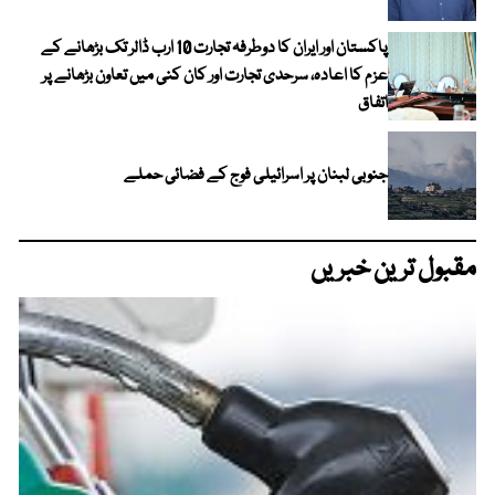
پاکستان اور ایران کا دوطرفہ تجارت 10 ارب ڈالر تک بڑھانے کے
عزم کا اعادہ، سرحدی تجارت اور کان کنی میں تعاون بڑھانے پر
اتفاق
جنوبی لبنان پر اسرائیلی فوج کے فضائی حملے
مقبول ترین خبریں