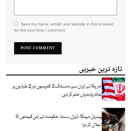
Save my name, email, and website in this browser
for the next time I comment.
تازہ ترین خبریں
امریکا نے ایران سے منسلک 3 کمپنیوں اور 2 طیاروں پر
عائد پابندیاں ختم کر دیں
پیٹرول مہنگا، ڈیزل سستا، حکومت نے نئی قیمتوں کا
اعلان کر دیا