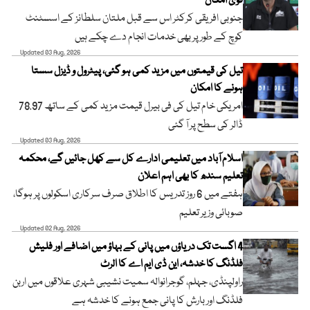
قوی امکان
جنوبی افریقی کرکٹر اس سے قبل ملتان سلطانز کے اسسٹنٹ
کوچ کے طور پر بھی خدمات انجام دے چکے ہیں
Updated 03 Aug, 2026
تیل کی قیمتوں میں مزید کمی ہو گئی، پیٹرول و ڈیزل سستا
ہونے کا امکان
امریکی خام تیل کی فی بیرل قیمت مزید کمی کے ساتھ 78.97
ڈالر کی سطح پر آ گئی
Updated 03 Aug, 2026
اسلام آباد میں تعلیمی ادارے کل سے کھل جائیں گے، محکمہ
تعلیم سندھ کا بھی اہم اعلان
ہفتے میں 6 روز تدریس کا اطلاق صرف سرکاری اسکولوں پر ہوگا،
صوبائی وزیر تعلیم
Updated 02 Aug, 2026
4 اگست تک دریاؤں میں پانی کے بہاؤ میں اضافے اور فلیش
فلڈنگ کا خدشہ، این ڈی ایم اے کا الرٹ
راولپنڈی، جہلم، گوجرانوالہ سمیت نشیبی شہری علاقوں میں اربن
فلڈنگ اور بارش کا پانی جمع ہونے کا خدشہ ہے