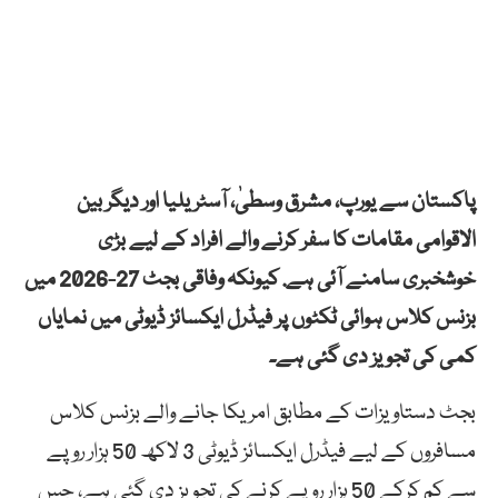
پاکستان سے یورپ، مشرق وسطیٰ، آسٹریلیا اور دیگر بین
الاقوامی مقامات کا سفر کرنے والے افراد کے لیے بڑی
خوشخبری سامنے آئی ہے. کیونکہ وفاقی بجٹ 27-2026 میں
بزنس کلاس ہوائی ٹکٹوں پر فیڈرل ایکسائز ڈیوٹی میں نمایاں
کمی کی تجویز دی گئی ہے۔
بجٹ دستاویزات کے مطابق امریکا جانے والے بزنس کلاس
مسافروں کے لیے فیڈرل ایکسائز ڈیوٹی 3 لاکھ 50 ہزار روپے
سے کم کرکے 50 ہزار روپے کرنے کی تجویز دی گئی ہے، جس