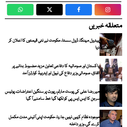
WhatsApp
Twitter
Facebook
Faceboo
متعلقہ خبریں
پیٹرول مہنگا، ڈیزل سستا، حکومت نے نئی قیمتوں کا اعلان کر
دیا
پاکستان اور صومالیہ کا دفاعی تعاون مزید مضبوط بنانے پر
اتفاق، صومالی وزیر دفاع کی نیول اور ایئرہیڈ کوارٹرز آمد
میر رضا علی کی پوسٹ مارٹم رپورٹ پر سنگین اعتراضات، پولیس
سرجن کا ایس ایس پی کو لکھا گیا خط سامنے آ گیا
موجودہ نظام کہیں نہیں جا رہا، حکومت اپنی آئینی مدت مکمل
کرے گی، وزیر داخلہ