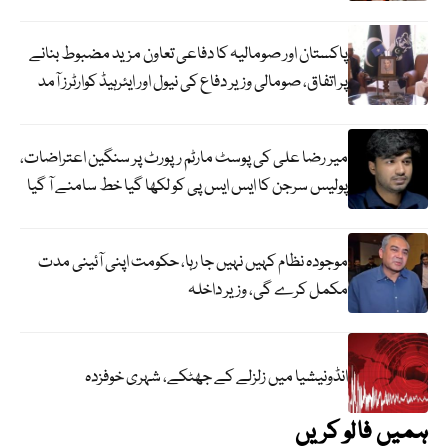
پاکستان اور صومالیہ کا دفاعی تعاون مزید مضبوط بنانے
پر اتفاق، صومالی وزیر دفاع کی نیول اور ایئرہیڈ کوارٹرز آمد
میر رضا علی کی پوسٹ مارٹم رپورٹ پر سنگین اعتراضات،
پولیس سرجن کا ایس ایس پی کو لکھا گیا خط سامنے آ گیا
موجودہ نظام کہیں نہیں جا رہا، حکومت اپنی آئینی مدت
مکمل کرے گی، وزیر داخلہ
انڈونیشیا میں زلزلے کے جھٹکے، شہری خوفزدہ
ہمیں فالو کریں