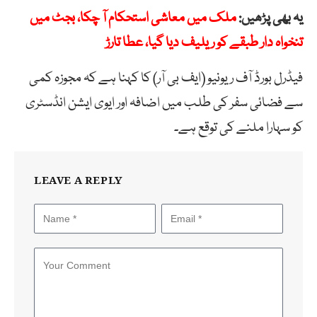
یہ بھی پڑھیں:
ملک میں معاشی استحکام آ چکا، بجٹ میں
تنخواہ دار طبقے کو ریلیف دیا گیا، عطا تارڑ
فیڈرل بورڈ آف ریونیو (ایف بی آر) کا کہنا ہے کہ مجوزہ کمی
سے فضائی سفر کی طلب میں اضافہ اور ایوی ایشن انڈسٹری
کو سہارا ملنے کی توقع ہے۔
LEAVE A REPLY