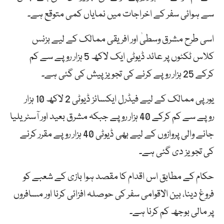
سے ہوائی سفر کے اخراجات میں نمایاں کمی متوقع ہے۔
اسی طرح مشرق وسطیٰ اور افریقی ممالک کے لیے بزنس
کلاس ٹکٹوں پر عائد ڈیوٹی ایک لاکھ 5 ہزار روپے سے کم
کرکے 25 ہزار روپے کرنے کی تجویز پیش کی گئی ہے۔
یورپی ممالک کے لیے فیڈرل ایکسائز ڈیوٹی 2 لاکھ 10 ہزار
روپے سے کم کرکے 40 ہزار روپے جبکہ مشرق بعید اور آسٹریلیا
جانے والی پروازوں کے لیے بھی ڈیوٹی 40 ہزار روپے مقرر کرنے
کی تجویز دی گئی ہے۔
حکام کے مطابق اس اقدام کا مقصد ہوا بازی کے شعبے کو
فروغ دینا، بین الاقوامی سفر کی حوصلہ افزائی کرنا اور مسافروں
پر مالی بوجھ کم کرنا ہے۔