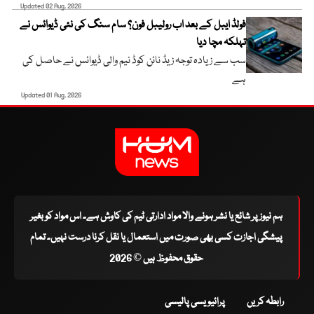
Updated 02 Aug, 2026
فولڈ ایبل کے بعد اب رولیبل فون؟ سام سنگ کی نئی ڈیوائس نے
تہلکہ مچا دیا
سب سے زیادہ توجہ زیڈ نائن کوڈ نیم والی ڈیوائس نے حاصل کی
ہے
Updated 01 Aug, 2026
ہم نیوز پر شائع یا نشر ہونے والا مواد ادارتی ٹیم کی کاوش ہے۔ اس مواد کو بغیر
پیشگی اجازت کسی بھی صورت میں استعمال یا نقل کرنا درست نہیں۔ تمام
حقوق محفوظ ہیں © 2026
رابطہ کریں
پرائیویسی پالیسی