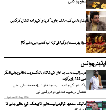
سطح پر آ گئیں
پشاور زلمی کے مالک جاوید آفریدی کی والدہ انتقال کر گئیں
سونا پھر سستا ہوگیا،فی تولہ اب کتنے میں ملے گا؟
ایڈیٹرچوائس
دوسرا ٹیسٹ، ساجد خان کی شاندار بالنگ، ویسٹ انڈیز پہلی اننگز
میں 344 رنز پر آؤٹ
پاکستان کی جانب سے ساجد خان نے 4، محمد علی، علی
عثمان اور عبید شاہ نے دو دو وکٹیں لیں
Updated 03 Aug, 2026
مائیک اسمتھ کو قومی ٹیسٹ ٹیم کا بیٹنگ کوچ بنائے جانے کا