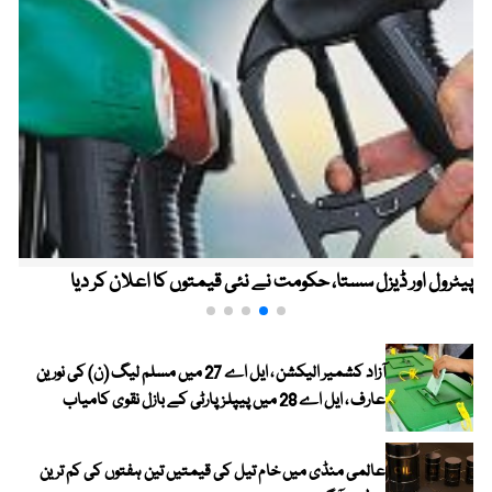
پیٹرول اور ڈیزل سستا، حکومت نے نئی قیمتوں کا اعلان کر دیا
آزاد کشمیر الیکشن ، ایل اے 27 میں مسلم لیگ (ن) کی نورین
عارف ، ایل اے 28 میں پیپلز پارٹی کے بازل نقوی کامیاب
عالمی منڈی میں خام تیل کی قیمتیں تین ہفتوں کی کم ترین