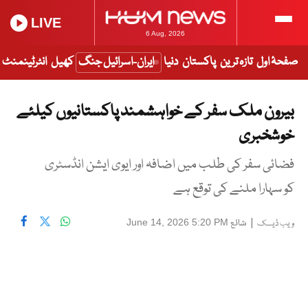
LIVE
6 Aug, 2026
صفحۂ اول
تازہ ترین
پاکستان
دنیا
ایران-اسرائیل جنگ
کھیل
انٹرٹینمنٹ
بیرون ملک سفر کے خواہشمند پاکستانیوں کیلئے
خوشخبری
فضائی سفر کی طلب میں اضافہ اور ایوی ایشن انڈسٹری
کو سہارا ملنے کی توقع ہے
|
شائع
June 14, 2026 5:20 PM
ویب ڈیسک