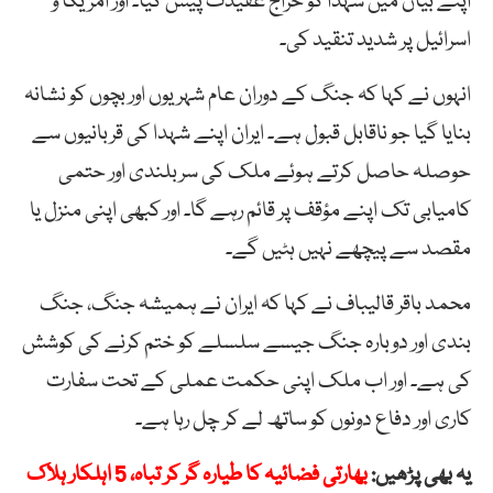
اپنے بیان میں شہدا کو خراج عقیدت پیش کیا۔ اور امریکا و
اسرائیل پر شدید تنقید کی۔
انہوں نے کہا کہ جنگ کے دوران عام شہریوں اور بچوں کو نشانہ
بنایا گیا جو ناقابل قبول ہے۔ ایران اپنے شہدا کی قربانیوں سے
حوصلہ حاصل کرتے ہوئے ملک کی سربلندی اور حتمی
کامیابی تک اپنے مؤقف پر قائم رہے گا۔ اور کبھی اپنی منزل یا
مقصد سے پیچھے نہیں ہٹیں گے۔
محمد باقر قالیباف نے کہا کہ ایران نے ہمیشہ جنگ، جنگ
بندی اور دوبارہ جنگ جیسے سلسلے کو ختم کرنے کی کوشش
کی ہے۔ اور اب ملک اپنی حکمت عملی کے تحت سفارت
کاری اور دفاع دونوں کو ساتھ لے کر چل رہا ہے۔
یہ بھی پڑھیں:
بھارتی فضائیہ کا طیارہ گر کر تباہ، 5 اہلکار ہلاک