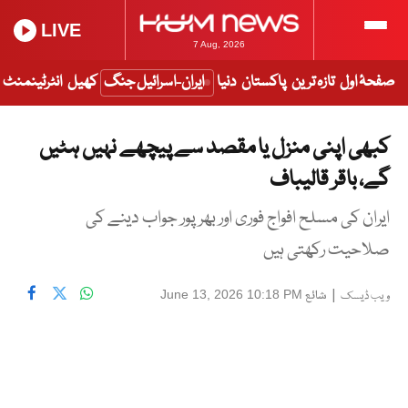
LIVE
7 Aug, 2026
صفحۂ اول
تازہ ترین
پاکستان
دنیا
ایران-اسرائیل جنگ
کھیل
انٹرٹینمنٹ
کبھی اپنی منزل یا مقصد سے پیچھے نہیں ہٹیں
گے، باقر قالیباف
ایران کی مسلح افواج فوری اور بھرپور جواب دینے کی
صلاحیت رکھتی ہیں
|
شائع
June 13, 2026 10:18 PM
ویب ڈیسک