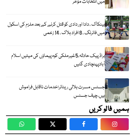
میں انتخابات مؤخر
بینکاک ، دادا اور دادی کو قتل کرنے کے بعد ملزم کی اسکول
میں فائرنگ ، 8 افراد ہلاک ، 14 زخمی
براڈ پیک حادثہ،5غیرملکی کوہ پیماؤں کی میتیں اسلام
آبادپہنچادی گئیں
جسٹس مسرت ہلالی ریٹائر؛خدمات ناقابل فراموش
ہیں،چیف جسٹس
ہمیں فالو کریں
WhatsApp
Twitter
Facebook
Faceboo