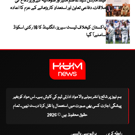
فیلڈ مارشل سید عاصم منیر اور صومالیہ کے وزیر دفاع کی
ملاقات، دفاعی تعاون اور استعدادِ کار بڑھانے کے عزم کا اعادہ
پاکستان کیخلاف ٹیسٹ سیریز ، انگلینڈ کا 16 رکنی اسکواڈ
سامنے آ گیا
ہم نیوز پر شائع یا نشر ہونے والا مواد ادارتی ٹیم کی کاوش ہے۔ اس مواد کو بغیر
پیشگی اجازت کسی بھی صورت میں استعمال یا نقل کرنا درست نہیں۔ تمام
حقوق محفوظ ہیں © 2026
رابطہ کریں
پرائیویسی پالیسی