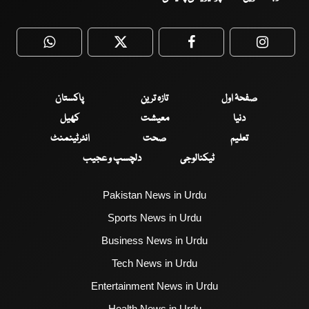
WhatsApp
Twitter
Facebook
Faceboo
صفحۂ اول
تازہ ترین
پاکستان
دنیا
معیشت
کھیل
تعلیم
صحت
انٹرٹینمنٹ
ٹیکنالوجی
دلچسپ و عجیب
Pakistan News in Urdu
Sports News in Urdu
Business News in Urdu
Tech News in Urdu
Entertainment News in Urdu
Health News in Urdu