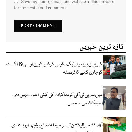
Save my name, email, and website in this browser
for the next time I comment.
تازہ ترین خبریں
کیریبین پریمیئر لیگ ، قومی کرکٹرز کو این او سی 19 اگست
کو جاری کرنے کا فیصلہ
میں نے پی ٹی آئی کومذاکرات کی کوئی دعوت نہیں دی،
اسپیکرقومی اسمبلی
آزاد کشمیرالیکشن تیسرا مرحلہ؛ضلع پونچھ اور پلندری