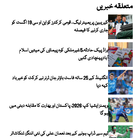
متعلقہ خبریں
کیریبین پریمیئر لیگ ، قومی کرکٹرز کو این او سی 19 اگست کو
جاری کرنے کا فیصلہ
براڈ پیک حادثہ،5غیرملکی کوہ پیماؤں کی میتیں اسلام
آبادپہنچادی گئیں
انگلینڈ کے 25 سالہ فاسٹ باؤلر جان ٹرنر نے کرکٹ کو خیر باد
کہہ دیا
ویمنز ایشیا کپ 2026، پاکستان اور بھارت کا مقابلہ دبئی میں
ہو گا
ٹیم سے ڈراپ ہونے کے بعد نعمان علی کی نئی اننگز، لنکاشائر