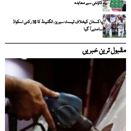
کاؤنٹی سے معاہدہ
پاکستان کیخلاف ٹیسٹ سیریز ، انگلینڈ کا 16 رکنی اسکواڈ
سامنے آ گیا
مقبول ترین خبریں