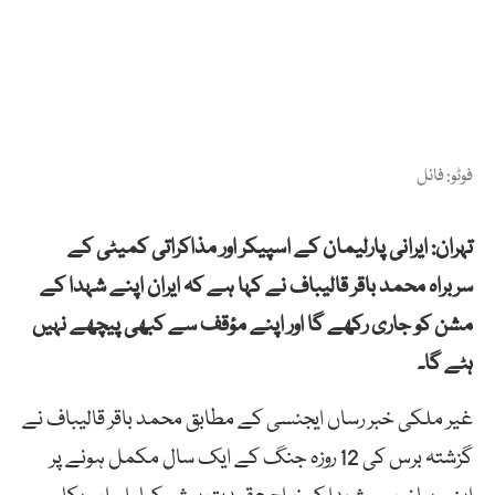
فوٹو: فائل
تہران: ایرانی پارلیمان کے اسپیکر اور مذاکراتی کمیٹی کے
سربراہ محمد باقر قالیباف نے کہا ہے کہ ایران اپنے شہدا کے
مشن کو جاری رکھے گا اور اپنے مؤقف سے کبھی پیچھے نہیں
ہٹے گا۔
غیر ملکی خبر رساں ایجنسی کے مطابق محمد باقر قالیباف نے
گزشتہ برس کی 12 روزہ جنگ کے ایک سال مکمل ہونے پر