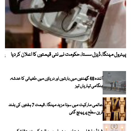
پیٹرول مہنگا، ڈیزل سستا، حکومت نے نئی قیمتوں کا اعلان کر دیا
پنج
آئندہ 48 گھنٹوں میں بارشوں اور دریاؤں میں طغیانی کا خدشہ،
ہنگامی تیاریاں تیز
عالمی مارکیٹ میں سونا مزید مہنگا ، قیمت 7 ہفتوں کی بلند
ترین سطح پر پہنچ گئی