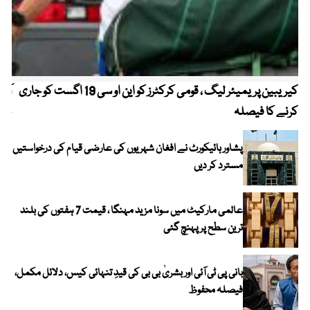
کیریبین پریمیئر لیگ ، قومی کرکٹرز کو این او سی 19 اگست کو جاری
آز
کرنے کا فیصلہ
چھی
پشاور ہائیکورٹ نے افغان شہریوں کی عارضی قیام کی درخواستیں
مسترد کر دیں
عالمی مارکیٹ میں سونا مزید مہنگا ، قیمت 7 ہفتوں کی بلند
ترین سطح پر پہنچ گئی
بانی پی ٹی آئی اور بشریٰ بی بی کی قیدِ تنہائی کیس، دلائل مکمل،
فیصلہ محفوظ