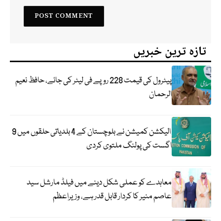
تازہ ترین خبریں
پیٹرول کی قیمت 228 روپے فی لیٹر کی جائے، حافظ نعیم
الرحمان
الیکشن کمیشن نے بلوچستان کے 4 بلدیاتی حلقوں میں 9
اگست کی پولنگ ملتوی کردی
معاہدے کو عملی شکل دینے میں فیلڈ مارشل سید
عاصم منیر کا کردار قابل قدر ہے، وزیراعظم