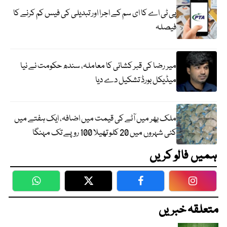
پی ٹی اے کا ای سم کے اجرا اور تبدیلی کی فیس کم کرنے کا
فیصلہ
میر رضا کی قبر کشائی کا معاملہ، سندھ حکومت نے نیا
میڈیکل بورڈ تشکیل دے دیا
ملک بھر میں آٹے کی قیمت میں اضافہ، ایک ہفتے میں
کئی شہروں میں 20 کلو تھیلا 100 روپے تک مہنگا
ہمیں فالو کریں
WhatsApp
Twitter
Facebook
Faceboo
متعلقہ خبریں