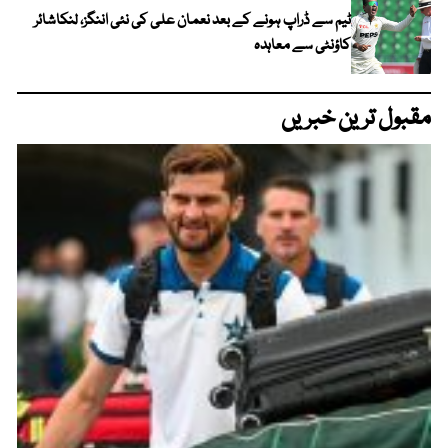
ٹیم سے ڈراپ ہونے کے بعد نعمان علی کی نئی اننگز، لنکاشائر
کاؤنٹی سے معاہدہ
مقبول ترین خبریں