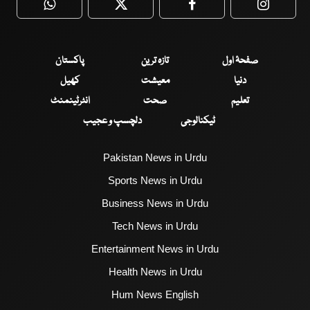
WhatsApp
Twitter
Facebook
Faceboo
صفحۂ اول
تازہ ترین
پاکستان
دنیا
معیشت
کھیل
تعلیم
صحت
انٹرٹینمنٹ
ٹیکنالوجی
دلچسپ و عجیب
Pakistan News in Urdu
Sports News in Urdu
Business News in Urdu
Tech News in Urdu
Entertainment News in Urdu
Health News in Urdu
Hum News English