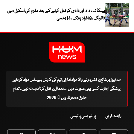
بینکاک ، دادا اور دادی کو قتل کرنے کے بعد ملزم کی اسکول میں
فائرنگ ، 8 افراد ہلاک ، 14 زخمی
ہم نیوز پر شائع یا نشر ہونے والا مواد ادارتی ٹیم کی کاوش ہے۔ اس مواد کو بغیر
پیشگی اجازت کسی بھی صورت میں استعمال یا نقل کرنا درست نہیں۔ تمام
حقوق محفوظ ہیں © 2026
رابطہ کریں
پرائیویسی پالیسی