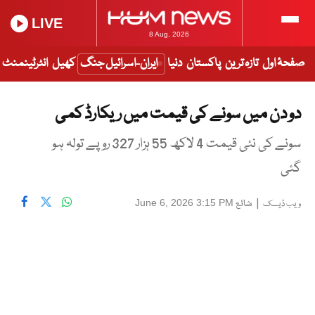
LIVE
8 Aug, 2026
صفحۂ اول
تازہ ترین
پاکستان
دنیا
ایران-اسرائیل جنگ
کھیل
انٹرٹینمنٹ
دو دن میں سونے کی قیمت میں ریکارڈ کمی
سونے کی نئی قیمت 4 لاکھ 55 ہزار 327 روپے تولہ ہو
گئی
|
شائع
June 6, 2026 3:15 PM
ویب ڈیسک