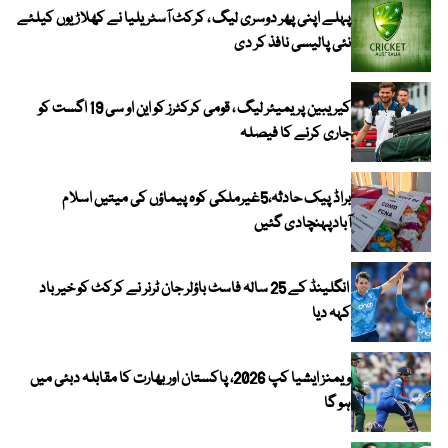
پہلے اپنی پھر دوسری لیگ ، کرکٹ آسٹریلیا نے کھلاڑیوں کیلئے
نئی پالیسی نافذ کر دی
کیریبین پریمیئر لیگ ، قومی کرکٹرز کو این او سی 19 اگست کو
جاری کرنے کا فیصلہ
براڈ پیک حادثہ،5غیرملکی کوہ پیماؤں کی میتیں اسلام
آبادپہنچادی گئیں
انگلینڈ کے 25 سالہ فاسٹ باؤلر جان ٹرنر نے کرکٹ کو خیر باد
کہہ دیا
ویمنز ایشیا کپ 2026، پاکستان اور بھارت کا مقابلہ دبئی میں
ہو گا