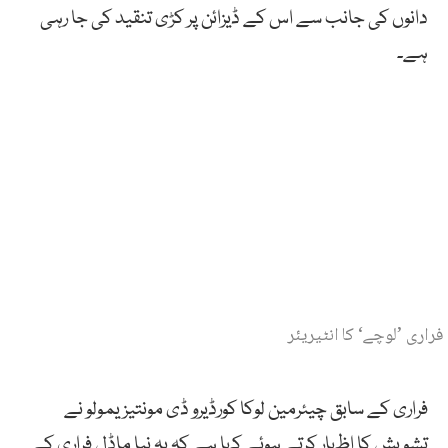
دانوں کی جانب سے اس کے ڈیزائن پر کڑی تنقید کی جا رہی
ہے۔
فراری ’لوچے‘ کا انٹیریئر
فراری کے سابق چیئرمین لوکا کورڈیرو ڈی مونتیزیمولو نے
تشویش کا اظہار کرتے ہوئے کہا ہے کہ یہ نیا ماڈل فراری کے