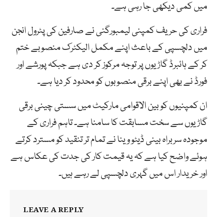
میں کمی دیکھی جا رہی ہے۔
فراری کی حریف کمپنی لیمبورگنی نے صارفین کی پٹرول انجن
میں دلچسپی کے باعث اپنے مکمل الیکٹرک منصوبے ختم
کر کے ہائبرڈ گاڑیوں پر توجہ مرکوز کر دی ہے جبکہ پورشے اور
فورڈ نے بھی اپنے برقی منصوبوں کو محدود کر دیا ہے۔
ان کمپنیوں کو بین الاقوامی مارکیٹ میں سستی چینی برقی
گاڑیوں سے سخت مسابقت کا سامنا ہے۔ تاہم فراری کے
موجودہ سربراہ بینی ڈیٹو وینا نے تمام تر تنقید کو مسترد کرتے
ہوئے واضح کیا ہے کہ یہ قیمت کار کی جدت کی عکاس ہے
اور خریدار اس میں گہری دلچسپی لے رہے ہیں۔
LEAVE A REPLY