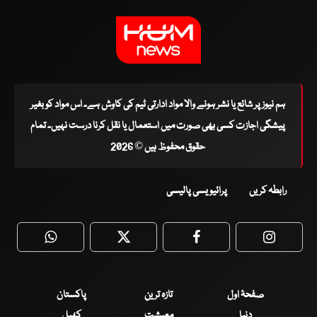
ہم نیوز پر شائع یا نشر ہونے والا مواد ادارتی ٹیم کی کاوش ہے۔ اس مواد کو بغیر
پیشگی اجازت کسی بھی صورت میں استعمال یا نقل کرنا درست نہیں۔ تمام
حقوق محفوظ ہیں © 2026
رابطہ کریں
پرائیویسی پالیسی
WhatsApp
Twitter
Facebook
Faceboo
صفحۂ اول
تازہ ترین
پاکستان
دنیا
معیشت
کھیل