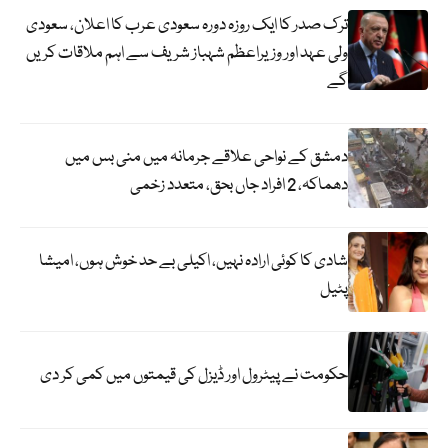
ترک صدر کا ایک روزہ دورہ سعودی عرب کا اعلان، سعودی
ولی عہد اور وزیراعظم شہباز شریف سے اہم ملاقات کریں
گے
دمشق کے نواحی علاقے جرمانہ میں منی بس میں
دھماکہ، 2 افراد جاں بحق، متعدد زخمی
شادی کا کوئی ارادہ نہیں، اکیلی بے حد خوش ہوں، امیشا
پٹیل
حکومت نے پیٹرول اور ڈیزل کی قیمتوں میں کمی کر دی