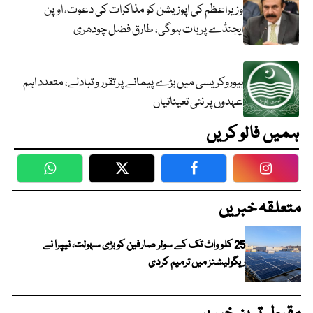
وزیراعظم کی اپوزیشن کو مذاکرات کی دعوت، اوپن
ایجنڈے پر بات ہوگی، طارق فضل چودھری
بیوروکریسی میں بڑے پیمانے پر تقرر و تبادلے، متعدد اہم
عہدوں پر نئی تعیناتیاں
ہمیں فالو کریں
WhatsApp
Twitter
Facebook
Faceboo
متعلقہ خبریں
25 کلو واٹ تک کے سولر صارفین کو بڑی سہولت، نیپرا نے
ریگولیشنز میں ترمیم کردی