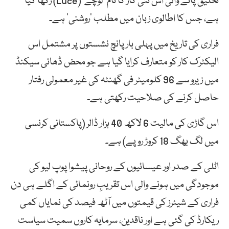
تخلیق پانے والی اس نئی کار کا نام ’لُوچے‘ (Luce) رکھا گیا
ہے، جس کا اطالوی زبان میں مطلب ’روشنی‘ ہے۔
فراری کی تاریخ میں پہلی بار پانچ نشستوں پر مشتمل اس
الیکٹرک کار کو متعارف کرایا گیا ہے جو محض ڈھائی سیکنڈ
میں زیرو سے 96 کلومیٹر فی گھنٹہ کی غیر معمولی رفتار
حاصل کرنے کی صلاحیت رکھتی ہے۔
اس گاڑی کی مالیت 6 لاکھ 40 ہزار ڈالر (پاکستانی کرنسی
میں لگ بھگ 18 کروڑ روپے) ہے۔
اٹلی کے صدر اور عیسائیوں کے روحانی پیشوا پوپ لیو کی
موجودگی میں ہونے والی اس تقریبِ رونمائی کے اگلے ہی دن
فراری کے شیئرز کی قیمتوں میں آٹھ فیصد کی نمایاں کمی
ریکارڈ کی گئی ہے اور ناقدین، سرمایہ کاروں سمیت سیاست