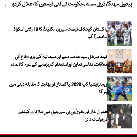
پیٹرول مہنگا، ڈیزل سستا، حکومت نے نئی قیمتوں کا اعلان کر دیا
پنج
پاکستان کیخلاف ٹیسٹ سیریز ، انگلینڈ کا 16 رکنی اسکواڈ
سامنے آ گیا
فیلڈ مارشل سید عاصم منیر اور صومالیہ کے وزیر دفاع کی
ملاقات، دفاعی تعاون اور استعدادِ کار بڑھانے کے عزم کا اعادہ
ویمنز ایشیا کپ 2026، پاکستان اور بھارت کا مقابلہ دبئی میں
ہو گا
عمران خان اور بشریٰ بی بی سے جیل میں ملاقات کیلئے
درخواست دائر