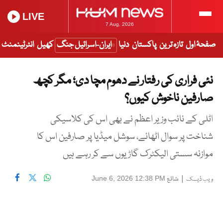
LIVE
7 Aug, 2026
صفحۂ اول
تازہ ترین
پاکستان
دنیا
ایران-اسرائیل جنگ
کھیل
انٹرٹینمنٹ
نئی فراری کی رفتار نے دھوم مچا دی؛ مگر کچھ
صارفین ناخوش کیوں؟
اٹلی کے نائب وزیر اعظم نے بھی اس کی کلاسیکی
شناخت پر سوال اٹھائے، سوشل میڈیا پر صارفین اس کا
موازنہ سستی الیکٹرک گاڑیوں سے کر رہے ہیں
|
شائع
June 6, 2026 12:38 PM
ویب ڈیسک