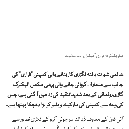
فوٹو بشکریہ فراری آفیشل ویب سائیٹ
عالمی شہرت یافتہ لگژری کار بنانے والی کمپنی ”فراری“ کی
جانب سے متعارف کروائی جانے والی پہلی مکمل الیکٹرک
گاڑی رونمائی کے بعد شدید تنقید کی زد میں آ گئی ہے، جس
کی وجہ سے کمپنی کی مارکیٹ ویلیو کو بڑا دھچکا پہنچا ہے۔
آئی فون کے معروف ڈیزائنر سر جونی آئیو کے فکری تصور سے