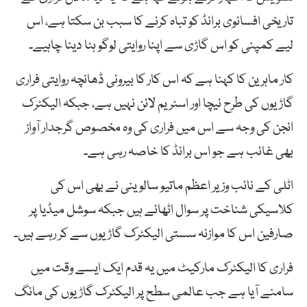
تاریخی افسانوی برانڈ کو تباہ کرنے کا سبب بن سکتا ہے، اس
لیے کمپنی کو اس گاڑی سے اپنا روایتی لوگو ہٹا دینا چاہیے۔
کار ماہرین کا کہنا ہے کہ اس کار کا بیرونی ڈھانچہ روایتی فراری
گاڑیوں کی طرح نیچا اور اسٹریم لائن نہیں ہے، جبکہ الیکٹرک
انجن کی وجہ سے اس میں فراری کی وہ مخصوص گرجدار آواز
بھی غائب ہے جو اس برانڈ کا خاصہ رہی ہے۔
اٹلی کے نائب وزیر اعظم ماتیو سالوینی نے بھی اس کی
کلاسیکی شناخت پر سوال اٹھائے ہیں جبکہ سوشل میڈیا پر
صارفین اس کا موازنہ سستی الیکٹرک گاڑیوں سے کر رہے ہیں۔
فراری کا الیکٹرک مارکیٹ میں یہ قدم ایک ایسے وقت میں
سامنے آیا ہے جب عالمی سطح پر الیکٹرک گاڑیوں کی مانگ