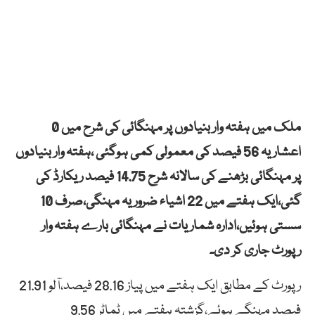
ملک میں ہفتہ وار بنیادوں پر مہنگائی کی شرح میں 0
اعشاریہ 56 فیصد کی معمولی کمی ہوگئی ،ہفتہ وار بنیادوں
پر مہنگائی بڑھنے کی سالانہ شرح 14.75 فیصد ریکارڈ کی
گئی،ایک ہفتے میں 22 اشیاء ضروریہ مہنگی،صرف 10
سستی ہوئیں،ادارہ شماریات نے مہنگائی بارے ہفتہ وار
رپورٹ جاری کر دی۔
رپورٹ کے مطابق ایک ہفتے میں پیاز 28.16 فیصد،آلو 21.91
فیصد مہنگے ہوئے،گزشتہ ہفتے میں ٹماٹر 9.56