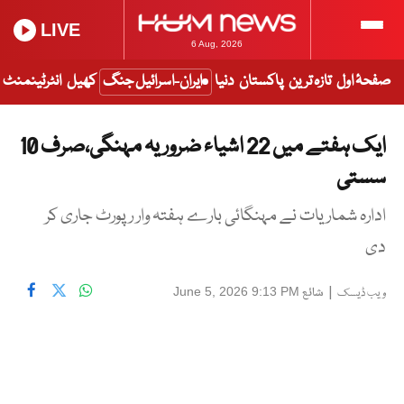
LIVE
6 Aug, 2026
صفحۂ اول
تازہ ترین
پاکستان
دنیا
ایران-اسرائیل جنگ
کھیل
انٹرٹینمنٹ
ایک ہفتے میں 22 اشیاء ضروریہ مہنگی،صرف 10
سستی
ادارہ شماریات نے مہنگائی بارے ہفتہ وار رپورٹ جاری کر
دی
|
شائع
June 5, 2026 9:13 PM
ویب ڈیسک