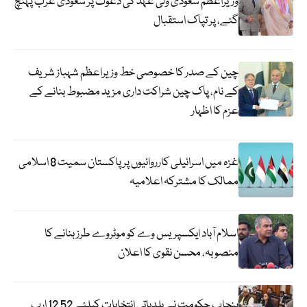
وزیراعظم سعودی ولی عہد کی دعوت پر سعودی عرب پہنچ
گئے، پر تپاک استقبال
چین کے صدر کا خصوصی خط وزیراعظم شہباز شریف
کے نام، پاک چین شراکت داری مزید مضبوط بنانے کے
عزم کا اظہار
غزہ میں اسرائیلی کارروائیوں پر پاکستان سمیت 8 اسلامی
ممالک کا مشترکہ اعلامیہ
اسلام آباد ایکسپریس وے کو موٹروے طرز بنانے کا
منصوبہ، محسن نقوی کا اعلان
پنجاب حکومت نے بلدیاتی انتخابات کیلئے 12.52 ارب