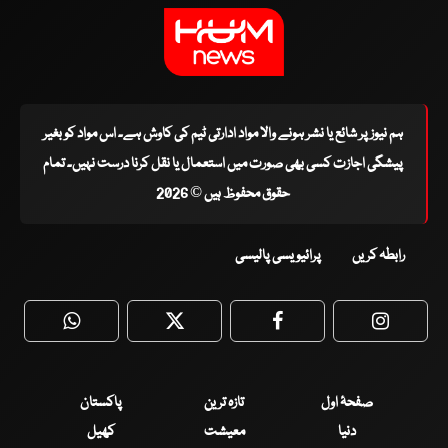
ہم نیوز پر شائع یا نشر ہونے والا مواد ادارتی ٹیم کی کاوش ہے۔ اس مواد کو بغیر
پیشگی اجازت کسی بھی صورت میں استعمال یا نقل کرنا درست نہیں۔ تمام
حقوق محفوظ ہیں © 2026
رابطہ کریں
پرائیویسی پالیسی
WhatsApp
Twitter
Facebook
Faceboo
صفحۂ اول
تازہ ترین
پاکستان
دنیا
معیشت
کھیل