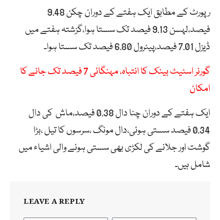
رپورٹ کے مطابق ایک ہفتے کے دوران چکن 9.48
فیصد،لہسن 9.13 فیصد تک سستا ہوا،گزشتہ ہفتے میں
ڈیزل 7.01 فیصد،پیٹرول 6.80 فیصد تک سستا ہوا۔
گورنر اسٹیٹ بینک کا انتباہ، مہنگائی 7 فیصد تک جانے کا
امکان
ایک ہفتے کے دوران چنا دال 0.38 فیصد،ماش کی دال
0.34 فیصد سستی ہوئی،دال مونگ ،سرسوں کا تیل ،بڑا
گوشت اور جلانے کی لکڑی بھی سستی ہونے والی اشیاء میں
شامل ہیں۔
LEAVE A REPLY