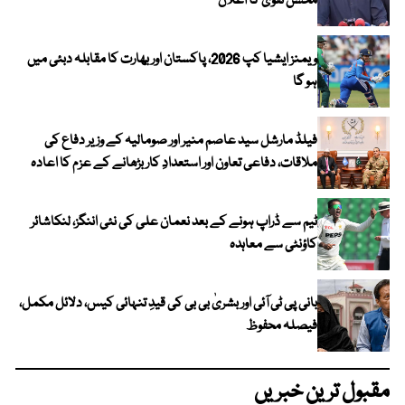
محسن نقوی کا اعلان
ویمنز ایشیا کپ 2026، پاکستان اور بھارت کا مقابلہ دبئی میں
ہو گا
فیلڈ مارشل سید عاصم منیر اور صومالیہ کے وزیر دفاع کی
ملاقات، دفاعی تعاون اور استعدادِ کار بڑھانے کے عزم کا اعادہ
ٹیم سے ڈراپ ہونے کے بعد نعمان علی کی نئی اننگز، لنکاشائر
کاؤنٹی سے معاہدہ
بانی پی ٹی آئی اور بشریٰ بی بی کی قیدِ تنہائی کیس، دلائل مکمل،
فیصلہ محفوظ
مقبول ترین خبریں