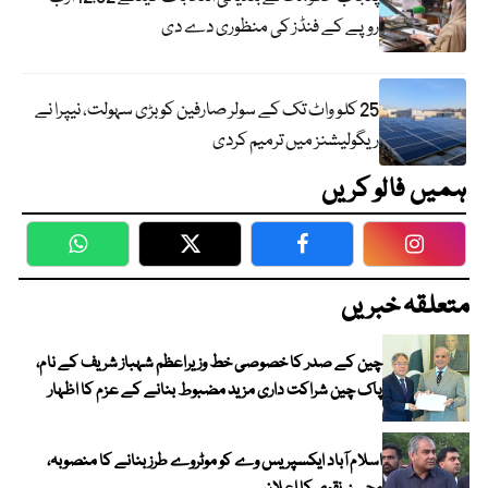
روپے کے فنڈز کی منظوری دے دی
25 کلو واٹ تک کے سولر صارفین کو بڑی سہولت، نیپرا نے
ریگولیشنز میں ترمیم کردی
ہمیں فالو کریں
WhatsApp
Twitter
Facebook
Faceboo
متعلقہ خبریں
چین کے صدر کا خصوصی خط وزیراعظم شہباز شریف کے نام،
پاک چین شراکت داری مزید مضبوط بنانے کے عزم کا اظہار
اسلام آباد ایکسپریس وے کو موٹروے طرز بنانے کا منصوبہ،