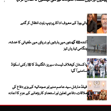
بالی ووڈ کے معروف اداکار پردیپ راوت انتقال کر گئے
آئندہ 48 گھنٹوں میں بارشوں اور دریاؤں میں طغیانی کا خدشہ،
ہنگامی تیاریاں تیز
پاکستان کیخلاف ٹیسٹ سیریز ، انگلینڈ کا 16 رکنی اسکواڈ
سامنے آ گیا
فیلڈ مارشل سید عاصم منیر اور صومالیہ کے وزیر دفاع کی
ملاقات، دفاعی تعاون اور استعدادِ کار بڑھانے کے عزم کا اعادہ