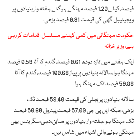
فیصد،کیلے1.20 فیصد مہنگے ہوگئے،ہفتہ وار بنیادوں پر
ویجیٹیبل گھی کی قیمت 0.91 فیصد بڑھی۔
حکومت مہنگائی میں کمی کیلئے مسلسل اقدامات کر رہی
ہے، وزیر خزانہ
ایک ہفتے میں تازہ دودھ 0.61 فیصد،گندم کا آٹا 0.59 فیصد
مہنگا ہوا،سالانہ بنیادوں پر پیاز 100.68 فیصد،گندم کا آٹا
59.88 فیصد تک مہنگا ہوا۔
سالانہ بنیادوں پر بجلی کی قیمت 59.40 فیصد تک
بڑھی،جبکہ ایل پی جی 57.09 فیصد،پیٹرول 50.60 فیصد
تک مہنگا ہوا،ہفتہ وار بنیادوں پر صابن،دہی،سگریٹس بھی
مہنگی ہونے والی اشیاء میں شامل ہیں۔