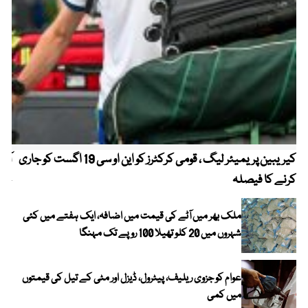
کیریبین پریمیئر لیگ ، قومی کرکٹرز کو این او سی 19 اگست کو جاری
آز
کرنے کا فیصلہ
چھی
ملک بھر میں آٹے کی قیمت میں اضافہ، ایک ہفتے میں کئی
شہروں میں 20 کلو تھیلا 100 روپے تک مہنگا
عوام کو جزوی ریلیف، پیٹرول، ڈیزل اور مٹی کے تیل کی قیمتوں
میں کمی