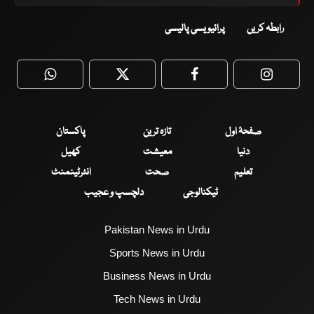
رابطہ کریں
پرائیویسی پالیسی
WhatsApp
Twitter
Facebook
Faceboo
صفحۂ اول
تازہ ترین
پاکستان
دنیا
معیشت
کھیل
تعلیم
صحت
انٹرٹینمنٹ
ٹیکنالوجی
دلچسپ و عجیب
Pakistan News in Urdu
Sports News in Urdu
Business News in Urdu
Tech News in Urdu