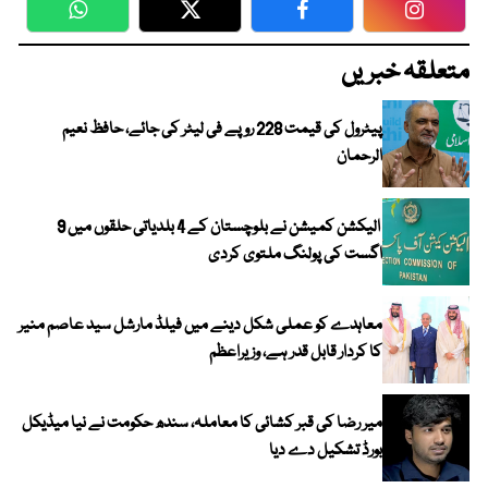
WhatsApp
Twitter
Facebook
Faceboo
متعلقہ خبریں
پیٹرول کی قیمت 228 روپے فی لیٹر کی جائے، حافظ نعیم
الرحمان
الیکشن کمیشن نے بلوچستان کے 4 بلدیاتی حلقوں میں 9
اگست کی پولنگ ملتوی کردی
معاہدے کو عملی شکل دینے میں فیلڈ مارشل سید عاصم منیر
کا کردار قابل قدر ہے، وزیراعظم
میر رضا کی قبر کشائی کا معاملہ، سندھ حکومت نے نیا میڈیکل
بورڈ تشکیل دے دیا