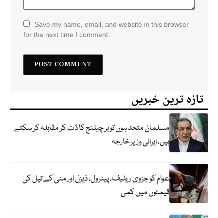
Save my name, email, and website in this browser
for the next time I comment.
تازہ ترین خبریں
مسلمان متحد ہوں تو ہر چیلنج کا ڈٹ کر مقابلہ کر سکتے
ہیں، ایرانی وزیر خارجہ
عوام کو جزوی ریلیف، پیٹرول، ڈیزل اور مٹی کے تیل کی
قیمتوں میں کمی