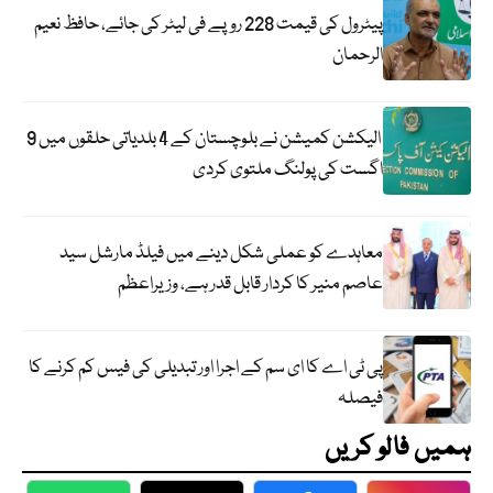
پیٹرول کی قیمت 228 روپے فی لیٹر کی جائے، حافظ نعیم
الرحمان
الیکشن کمیشن نے بلوچستان کے 4 بلدیاتی حلقوں میں 9
اگست کی پولنگ ملتوی کردی
معاہدے کو عملی شکل دینے میں فیلڈ مارشل سید
عاصم منیر کا کردار قابل قدر ہے، وزیراعظم
پی ٹی اے کا ای سم کے اجرا اور تبدیلی کی فیس کم کرنے کا
فیصلہ
ہمیں فالو کریں