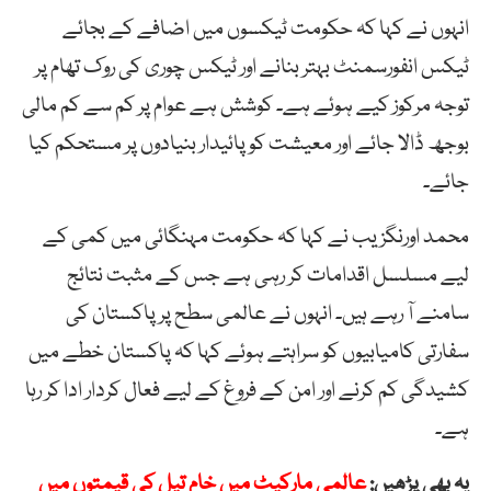
انہوں نے کہا کہ حکومت ٹیکسوں میں اضافے کے بجائے
ٹیکس انفورسمنٹ بہتر بنانے اور ٹیکس چوری کی روک تھام پر
توجہ مرکوز کیے ہوئے ہے۔ کوشش ہے عوام پر کم سے کم مالی
بوجھ ڈالا جائے اور معیشت کو پائیدار بنیادوں پر مستحکم کیا
جائے۔
محمد اورنگزیب نے کہا کہ حکومت مہنگائی میں کمی کے
لیے مسلسل اقدامات کر رہی ہے جس کے مثبت نتائج
سامنے آ رہے ہیں۔ انہوں نے عالمی سطح پر پاکستان کی
سفارتی کامیابیوں کو سراہتے ہوئے کہا کہ پاکستان خطے میں
کشیدگی کم کرنے اور امن کے فروغ کے لیے فعال کردار ادا کر رہا
ہے۔
یہ بھی پڑھیں:
عالمی مارکیٹ میں خام تیل کی قیمتوں میں