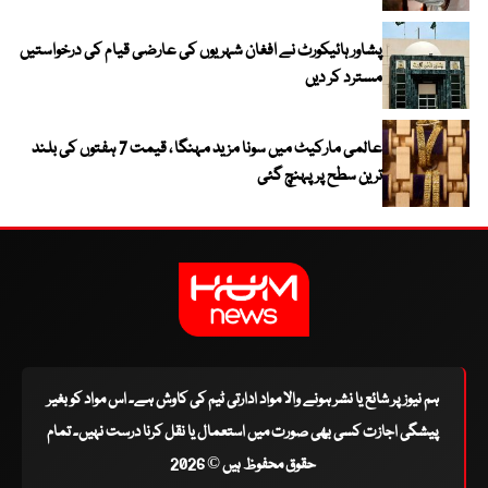
پشاور ہائیکورٹ نے افغان شہریوں کی عارضی قیام کی درخواستیں
مسترد کر دیں
عالمی مارکیٹ میں سونا مزید مہنگا ، قیمت 7 ہفتوں کی بلند
ترین سطح پر پہنچ گئی
ہم نیوز پر شائع یا نشر ہونے والا مواد ادارتی ٹیم کی کاوش ہے۔ اس مواد کو بغیر
پیشگی اجازت کسی بھی صورت میں استعمال یا نقل کرنا درست نہیں۔ تمام
حقوق محفوظ ہیں © 2026