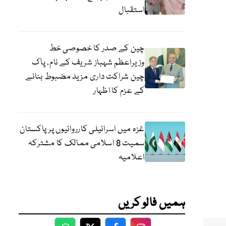
استقبال
چین کے صدر کا خصوصی خط
وزیراعظم شہباز شریف کے نام، پاک
چین شراکت داری مزید مضبوط بنانے
کے عزم کا اظہار
غزہ میں اسرائیلی کارروائیوں پر پاکستان
سمیت 8 اسلامی ممالک کا مشترکہ
اعلامیہ
ہمیں فالو کریں