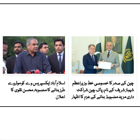
چین کے صدر کا خصوصی خط وزیراعظم
اسلام آباد ایکسپریس وے کو موٹروے
شہباز شریف کے نام، پاک چین شراکت
طرز بنانے کا منصوبہ، محسن نقوی کا
داری مزید مضبوط بنانے کے عزم کا اظہار
اعلان