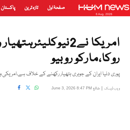
صفحۂ اول
تازہ ترین
پاکستان
6 Aug, 2026
امریکا نے2نیوکلیئر
روکا،مارکو روبیو
پوری دنیا ایران کے جوہری ہتھیار رکھنے کے خلاف ہے،امریکی وز
|
شائع
June 3, 2026 8:47 PM
ویب ڈیسک