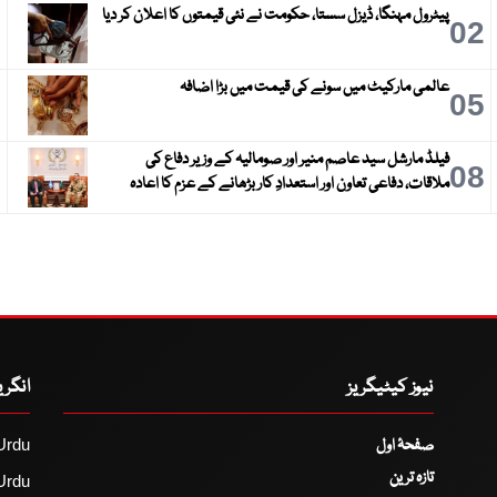
پیٹرول مہنگا، ڈیزل سستا، حکومت نے نئی قیمتوں کا اعلان کر دیا
3
02
عالمی مارکیٹ میں سونے کی قیمت میں بڑا اضافہ
6
05
فیلڈ مارشل سید عاصم منیر اور صومالیہ کے وزیر دفاع کی
9
08
ملاقات، دفاعی تعاون اور استعدادِ کار بڑھانے کے عزم کا اعادہ
نیوز کیٹیگریز
انگر
صفحۂ اول
Urdu
تازہ ترین
Urdu