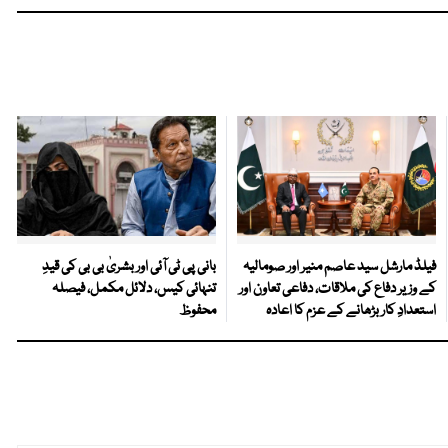
فیلڈ مارشل سید عاصم منیر اور صومالیہ
بانی پی ٹی آئی اور بشریٰ بی بی کی قیدِ
کے وزیر دفاع کی ملاقات، دفاعی تعاون اور
تنہائی کیس، دلائل مکمل، فیصلہ
استعدادِ کار بڑھانے کے عزم کا اعادہ
محفوظ