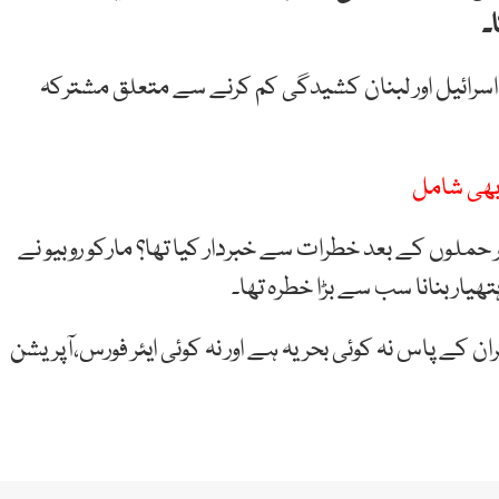
ج اسرائیل اور لبنان کشیدگی کم کرنے سے متعلق مشترکہ
 بھی شامل
ر حملوں کے بعد خطرات سے خبردار کیا تھا؟ مارکو روبیو نے
ھیار بنانا سب سے بڑا خطرہ تھا۔
ان کے پاس نہ کوئی بحریہ ہے اور نہ کوئی ایئر فورس،آپریشن