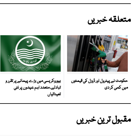
متعلقہ خبریں
بیوروکریسی میں بڑے پیمانے پر تقرر و
حکومت نے پیٹرول اور ڈیزل کی قیمتوں
تبادلے، متعدد اہم عہدوں پر نئی
میں کمی کر دی
تعیناتیاں
مقبول ترین خبریں