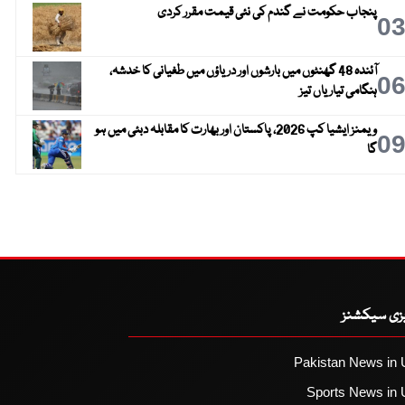
پنجاب حکومت نے گندم کی نئی قیمت مقرر کردی
0
آئندہ 48 گھنٹوں میں بارشوں اور دریاؤں میں طغیانی کا خدشہ،
0
ہنگامی تیاریاں تیز
ویمنز ایشیا کپ 2026، پاکستان اور بھارت کا مقابلہ دبئی میں ہو
0
گا
یزی سیکشنز
Pakistan News in 
Sports News in 