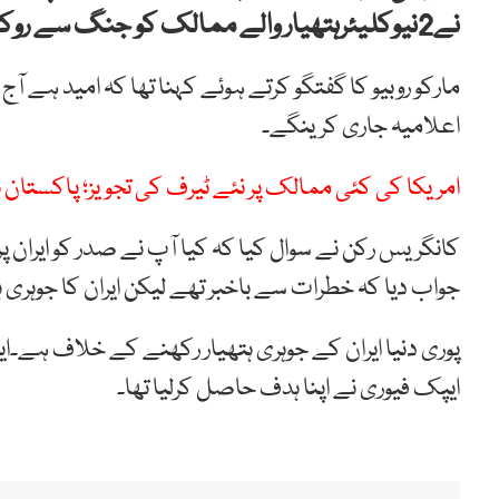
نے2نیوکلیئرہتھیار والے ممالک کو جنگ سے روکا۔
مارکو روبیو کا گفتگو کرتے ہوئے کہنا تھا کہ امید ہے آ
اعلامیہ جاری کرینگے۔
امریکا کی کئی ممالک پر نئے ٹیرف کی تجویز؛ پاکستان
کانگریس رکن نے سوال کیا کہ کیا آپ نے صدر کو ایران پ
جواب دیا کہ خطرات سے باخبر تھے لیکن ایران کا جوہری ہت
پوری دنیا ایران کے جوہری ہتھیار رکھنے کے خلاف ہے۔ایر
ایپک فیوری نے اپنا ہدف حاصل کرلیا تھا۔