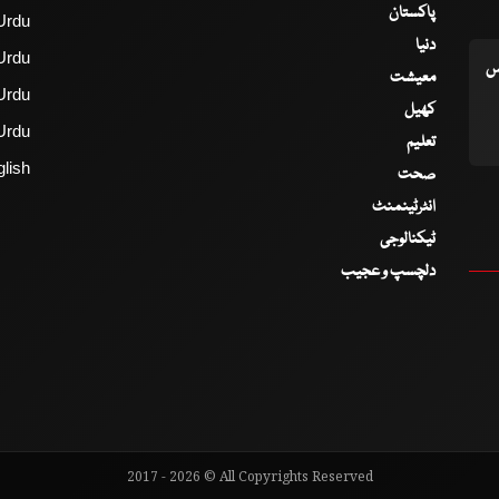
پاکستان
Urdu
دنیا
Urdu
اس
معیشت
Urdu
کھیل
Urdu
تعلیم
lish
صحت
انٹرٹینمنٹ
ٹیکنالوجی
دلچسپ و عجیب
2017 - 2026 © All Copyrights Reserved