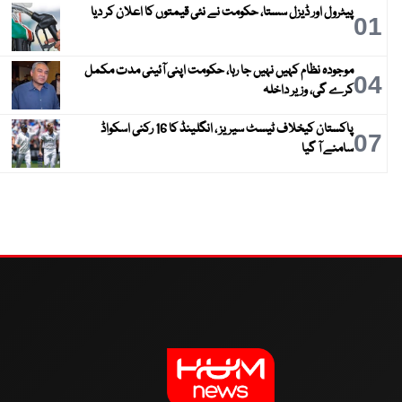
پیٹرول اور ڈیزل سستا، حکومت نے نئی قیمتوں کا اعلان کر دیا
01
موجودہ نظام کہیں نہیں جا رہا، حکومت اپنی آئینی مدت مکمل
04
کرے گی، وزیر داخلہ
پاکستان کیخلاف ٹیسٹ سیریز ، انگلینڈ کا 16 رکنی اسکواڈ
07
سامنے آ گیا