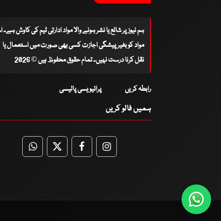
ہم نیوز پر شائع یا نشر ہونے والا مواد ادارتی ٹیم کی کاوش ہے۔ 
مواد کو بغیر پیشگی اجازت کسی بھی صورت میں استعمال یا
نقل کرنا درست نہیں۔ تمام حقوق محفوظ ہیں © 2026
رابطہ کریں
پرائیویسی پالیسی
ہمیں فالو کریں
WhatsApp
Twitter
Facebook
Facebook