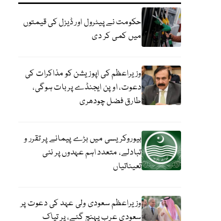
حکومت نے پیٹرول اور ڈیزل کی قیمتوں
میں کمی کر دی
وزیراعظم کی اپوزیشن کو مذاکرات کی
دعوت، اوپن ایجنڈے پر بات ہوگی،
طارق فضل چودھری
بیوروکریسی میں بڑے پیمانے پر تقرر و
تبادلے، متعدد اہم عہدوں پر نئی
تعیناتیاں
وزیراعظم سعودی ولی عہد کی دعوت پر
سعودی عرب پہنچ گئے، پر تپاک