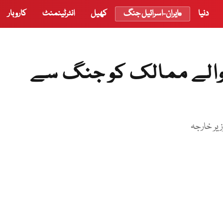
دنیا
ایران-اسرائیل جنگ
کھیل
انٹرٹینمنٹ
کاروبار
ہتھیار والے ممالک کو جنگ سے
یر خارجہ