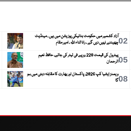
آزاد کشمیر میں حکومت بنانیکی پوزیشن میں ہیں ، مینڈیٹ
3
02
چھیننے نہیں دیں گے ، رانا ثناء اللہ ، امیر مقام
پیٹرول کی قیمت 228 روپے فی لیٹر کی جائے، حافظ نعیم
6
05
الرحمان
ویمنز ایشیا کپ 2026، پاکستان اور بھارت کا مقابلہ دبئی میں ہو
9
08
گا