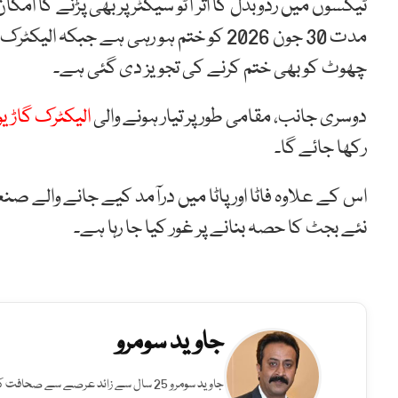
ٹیکسوں میں ردوبدل کا اثر آٹو سیکٹر پر بھی پڑنے کا امک
چھوٹ کو بھی ختم کرنے کی تجویز دی گئی ہے۔
دوسری جانب، مقامی طور پر تیار ہونے والی
الیکٹرک گاڑی
رکھا جائے گا۔
اس کے علاوہ فاٹا اور پاٹا میں درآمد کیے جانے والے صنعتی خام
نئے بجٹ کا حصہ بنانے پر غور کیا جا رہا ہے۔
جاوید سومرو
جاوید سومرو 25 سال سے زائد عرصے سے صح