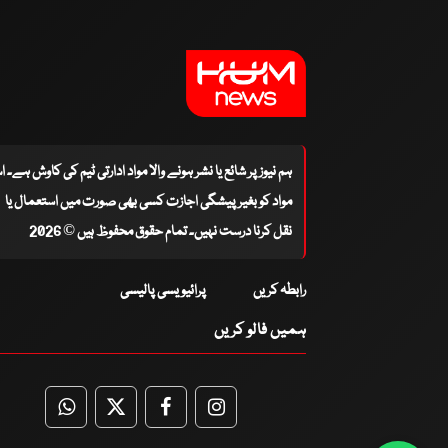
ہم نیوز پر شائع یا نشر ہونے والا مواد ادارتی ٹیم کی کاوش ہے۔ 
مواد کو بغیر پیشگی اجازت کسی بھی صورت میں استعمال یا
نقل کرنا درست نہیں۔ تمام حقوق محفوظ ہیں © 2026
رابطہ کریں
پرائیویسی پالیسی
ہمیں فالو کریں
WhatsApp
Twitter
Facebook
Facebook