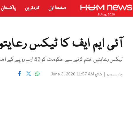
صفحۂ اول
تازہ ترین
پاکستان
8 Aug, 2026
آئی ایم ایف کا ٹیکس رعایت
ٹیکس رعایتیں ختم کرنے سے حکومت کو 40 ارب روپے کے اضافی محصولات حاصل ہونے کا تخمینہ لگایا گیا ہے
|
شائع
June 3, 2026 11:57 AM
جاوید سومرو