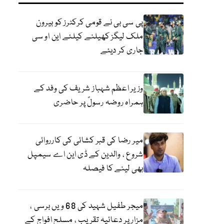
پی سی بی نے قومی کرکٹرز کو بیرون
ملک لیگز کھیلنے کیلئے این او سی
جاری کر دیئے
وزیر اعظم شہباز شریف کی وفد کے
ہمراہ روضہ رسولؐ پر حاضری
میر رضا کی قبر کشائی کی کارروائی
شروع ، والدین کے ڈی این اے سیمپل
بھی لینے کا فیصلہ
میجر طفیل شہید کی 68 ویں برسی ،
مزار پر دعائیہ تقریب ، مسلح افواج کے