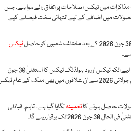
ذاکرات میں ٹیکس اصلاحات پر اتفاق رائے ہوا ہے، جس
 بڑھانے اور محصولات میں اضافے کے لیے انتہائی سخت فیصلے کیے
ٹیکس
ہے۔
اس پلان کے تحت فاٹا اور پاٹا (سابقہ قبائلی علاقوں) کے لیے انکم ٹیکس اور ود ہولڈنگ ٹیکس کا استثنیٰ 30 جون
2026 کو ختم ہونے کا قوی امکان ہے، جس کے بعد یکم جولائی 2026 سے ان علاقوں میں بھی ملک کے عام ٹی
تخمینہ
لگایا گیا ہے۔ تاہم، قبائلی
 تک برقرار رہے گا۔