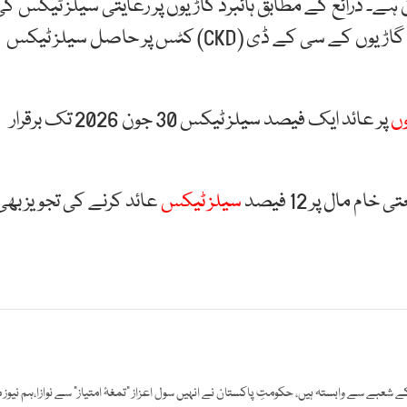
ان ہے۔ ذرائع کے مطابق ہائبرڈ گاڑیوں پر رعایتی سیلز ٹیکس ک
مدت 30 جون 2026 کو ختم ہو رہی ہے جبکہ الیکٹرک گاڑیوں کے سی کے ڈی (CKD) کٹس پر حاصل سیلز ٹیکس
وں
پر عائد ایک فیصد سیلز ٹیکس 30 جون 2026 تک برقرار
 مال پر 12 فیصد
سیلز ٹیکس
عائد کرنے کی تجویز بھی
افت کے شعبے سے وابستہ ہیں، حکومتِ پاکستان نے انہیں سول اعزاز "تمغۂ امتیاز" سے نوازا،ہم نیوز 