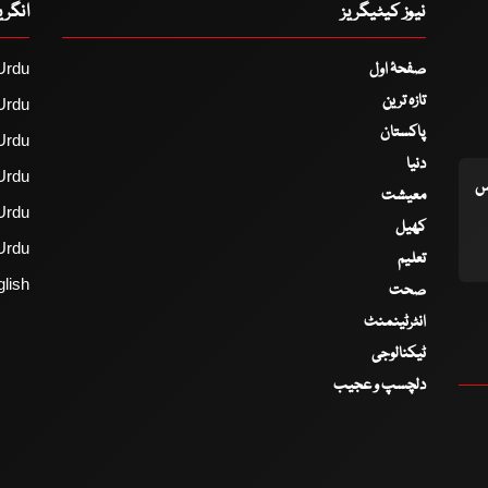
نیوز کیٹیگریز
انگر
صفحۂ اول
Urdu
تازہ ترین
Urdu
پاکستان
Urdu
دنیا
Urdu
اس
معیشت
Urdu
کھیل
Urdu
تعلیم
lish
صحت
انٹرٹینمنٹ
ٹیکنالوجی
دلچسپ و عجیب