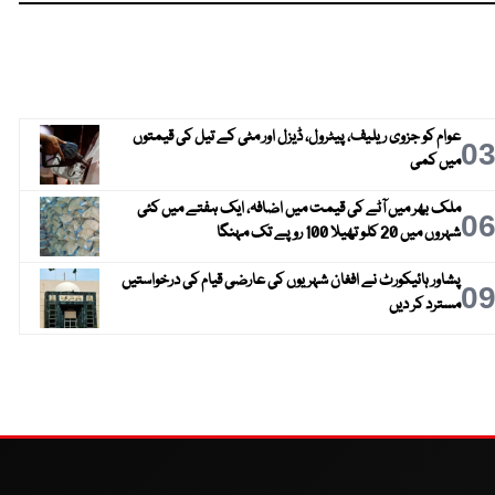
عوام کو جزوی ریلیف، پیٹرول، ڈیزل اور مٹی کے تیل کی قیمتوں
0
میں کمی
ملک بھر میں آٹے کی قیمت میں اضافہ، ایک ہفتے میں کئی
0
شہروں میں 20 کلو تھیلا 100 روپے تک مہنگا
پشاور ہائیکورٹ نے افغان شہریوں کی عارضی قیام کی درخواستیں
0
مسترد کر دیں