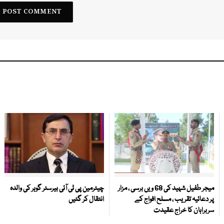
میجر طفیل شہید کی 68 ویں برسی ، مزار
چیئرمین پی ٹی آئی بیرسٹر گوہر کی والدہ
پر دعائیہ تقریب ، مسلح افواج کے
انتقال کر گئیں
سربراہان کا خراج عقیدت