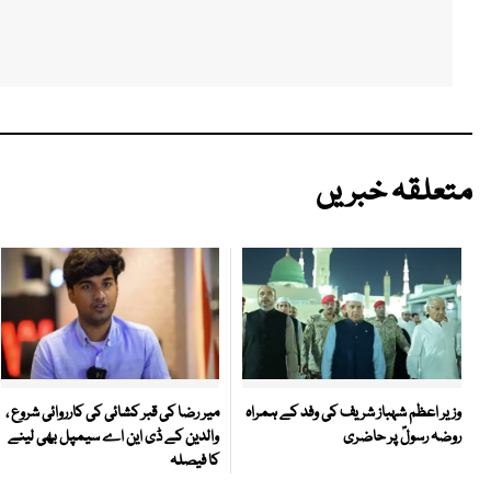
متعلقہ خبریں
میر رضا کی قبر کشائی کی کارروائی شروع ،
وزیر اعظم شہباز شریف کی وفد کے ہمراہ
والدین کے ڈی این اے سیمپل بھی لینے
روضہ رسولؐ پر حاضری
کا فیصلہ