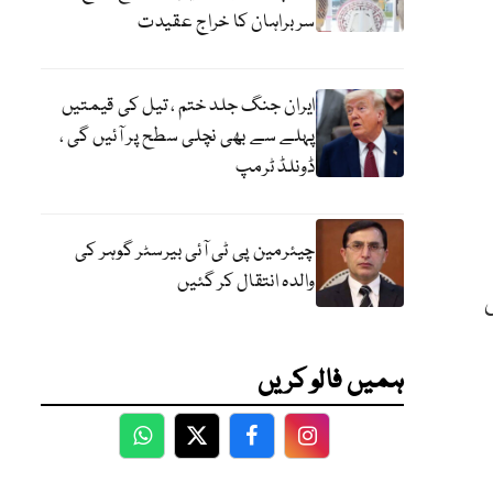
سربراہان کا خراج عقیدت
ایران جنگ جلد ختم ، تیل کی قیمتیں
پہلے سے بھی نچلی سطح پر آئیں گی ،
ڈونلڈ ٹرمپ
چیئرمین پی ٹی آئی بیرسٹر گوہر کی
والدہ انتقال کر گئیں
کس
ہمیں فالو کریں
WhatsApp
Twitter
Facebook
Facebook