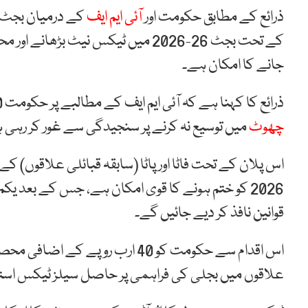
ذرائع کے مطابق حکومت اور
آئی ایم ایف
کے درمیان بجٹ م
کے تحت بجٹ 26-2026 میں ٹیکس نیٹ
جانے کا امکان ہے۔
ذرائع کا کہنا ہے کہ آئی ایم ایف کے مطالبے پر حکومت 30 جون 2026 کے بعد مختلف شعبوں کو حاصل
چھوٹ
میں توسیع نہ کرنے پر سنجیدگی سے غور کر رہی 
قوانین نافذ کر دیے جائیں گے۔
اس اقدام سے حکومت کو 40 ارب روپے کے اضافی محصولات حاصل ہونے کا
علاقوں میں بجلی کی فراہمی پر حاصل سیلز ٹیکس استثنیٰ فی الحال 30 جون 2026