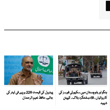
ہنگو اور بلوچستان میں سکیورٹی فورسز کی
پیٹرول کی قیمت 228 روپے فی لیٹر کی
کارروائیاں ، 10دہشتگرد ہلاک ، کیپٹن
جائے، حافظ نعیم الرحمان
شہید