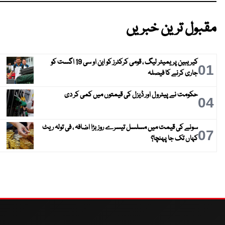
مقبول ترین خبریں
کیریبین پریمیئر لیگ ، قومی کرکٹرز کو این او سی 19 اگست کو
01
جاری کرنے کا فیصلہ
حکومت نے پیٹرول اور ڈیزل کی قیمتوں میں کمی کر دی
04
سونے کی قیمت میں مسلسل تیسرے روز بڑا اضافہ ، فی تولہ ریٹ
07
کہاں تک جا پہنچا؟