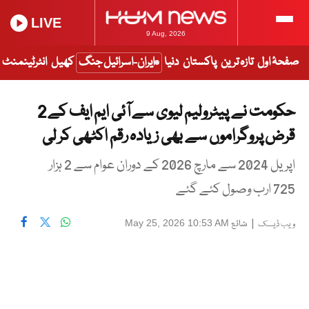
LIVE
9 Aug, 2026
صفحۂ اول
تازہ ترین
پاکستان
دنیا
ایران-اسرائیل جنگ
کھیل
انٹرٹینمنٹ
حکومت نے پیٹرولیم لیوی سے آئی ایم ایف کے 2
قرض پروگراموں سے بھی زیادہ رقم اکٹھی کر لی
اپریل 2024 سے مارچ 2026 کے دوران عوام سے 2 ہزار
725 ارب وصول کئے گئے
|
شائع
May 25, 2026 10:53 AM
ویب ڈیسک