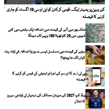
کیریبین پریمیئر لیگ ، قومی کرکٹرز کو این او سی 19 اگست کو جاری
آز
کرنے کا فیصلہ
چھی
ملک بھر میں آٹے کی قیمت میں اضافہ، ایک ہفتے میں کئی
شہروں میں 20 کلو تھیلا 100 روپے تک مہنگا
سونے کی قیمت میں مسلسل تیسرے روز بڑا اضافہ ، فی تولہ ریٹ
کہاں تک جا پہنچا؟
پی ٹی اے کا ای سم کے اجرا اور تبدیلی کی فیس کم کرنے کا
فیصلہ
ورلڈ کپ 2027 کے میزبان ممالک کے درمیان ٹی ٹوئنٹی سیریز
کا اعلان