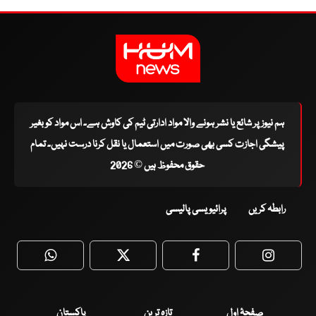
ہم نیوز پر شائع یا نشر ہونے والا مواد ادارتی ٹیم کی کاوش ہے۔ اس مواد کو بغیر
پیشگی اجازت کسی بھی صورت میں استعمال یا نقل کرنا درست نہیں۔ تمام
حقوق محفوظ ہیں © 2026
رابطہ کریں
پرائیویسی پالیسی
WhatsApp
Twitter
Facebook
Faceboo
صفحۂ اول
تازہ ترین
پاکستان