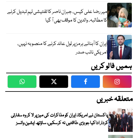
میر رضا علی کیس، جبران ناصر کا تفتیشی ٹیم تبدیل کرنے
کا مطالبہ، والدین کا موقف بھی آ گیا
ایران کا آبنائے ہرمز پر ٹول عائد کرنے کا منصوبہ نہیں،
امریکی نائب صدر
ہمیں فالو کریں
WhatsApp
Twitter
Facebook
Faceboo
متعلقہ خبریں
پاکستان نے امریکا، ایران کو مذاکرات کی میز پر لا کر وہ سفارتی
کردار اداکیا جو بڑی طاقتیں نہ کرسکیں، ساؤتھ ایشین وائسز