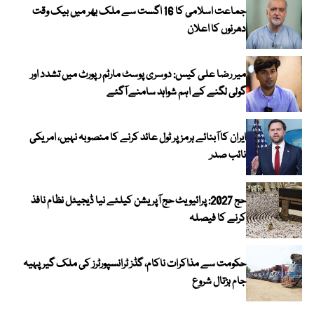
جماعت اسلامی کا 16 اگست سے ملک بھر میں بیک وقت
دھرنوں کا اعلان
میر رضا علی کیس: دوسری پوسٹ مارٹم رپورٹ میں تشدد اور
گولی لگنے کے اہم شواہد سامنے آگئے
ایران کا آبنائے ہرمز پر ٹول عائد کرنے کا منصوبہ نہیں، امریکی
نائب صدر
حج 2027: پرائیویٹ حج آپریشن کیلئے نیا ڈیجیٹل نظام نافذ
کرنے کا فیصلہ
حکومت سے مذاکرات ناکام، گڈز ٹرانسپورٹرز کی ملک گیر پہیہ
جام ہڑتال شروع