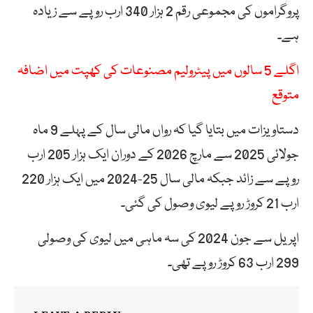
پروگراموں کی مجموعی رقم 2 ہزار 340 ارب روپے سے زیادہ
ہے۔
اگلے 5 سالوں میں پیٹرولیم مصنوعات کی کھپت میں اضافہ
متوقع
دستاویزات میں بتایا گیا کہ رواں مالی سال کے پہلے 9 ماہ
جولائی 2025 سے مارچ 2026 کے دوران ایک ہزار 205 ارب
روپے سے زائد جبکہ مالی سال 25-2024 میں ایک ہزار 220
ارب 21 کروڑ روپے لیوی وصول کی گئی۔
اپریل سے جون 2024 کی سہ ماہی میں لیوی کی وصولی
299 ارب 63 کروڑ روپے تھی۔