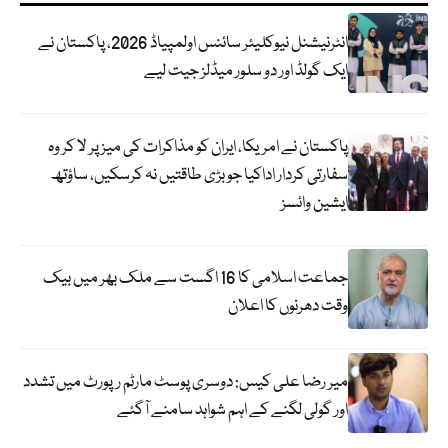
انٹرنیشنل نیوکلیئر سائنس اولمپیاڈ 2026، پاکستان نے
ایک گولڈ اور دو سلور میڈلز جیت لیے
پاکستان نے امریکا، ایران کو مذاکرات کی میز پر لا کر وہ
سفارتی کردار اداکیا جو بڑی طاقتیں نہ کرسکیں، ساؤتھ
ایشین وائسز
جماعت اسلامی کا 16 اگست سے ملک بھر میں بیک
وقت دھرنوں کا اعلان
میر رضا علی کیس: دوسری پوسٹ مارٹم رپورٹ میں تشدد
اور گولی لگنے کے اہم شواہد سامنے آگئے