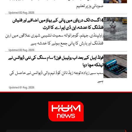
صوبائی وزیر تعلیم
Updated 02 Aug, 2026
4 اگست تک دریاؤں میں پانی کے بہاؤ میں اضافے اور فلیش
فلڈنگ کا خدشہ، این ڈی ایم اے کا الرٹ
راولپنڈی، جہلم، گوجرانوالہ سمیت نشیبی شہری علاقوں میں اربن
فلڈنگ اور بارش کا پانی جمع ہونے کا خدشہ ہے
Updated 02 Aug, 2026
فولڈ ایبل کے بعد اب رولیبل فون؟ سام سنگ کی نئی ڈیوائس نے
تہلکہ مچا دیا
سب سے زیادہ توجہ زیڈ نائن کوڈ نیم والی ڈیوائس نے حاصل کی
ہے
Updated 01 Aug, 2026