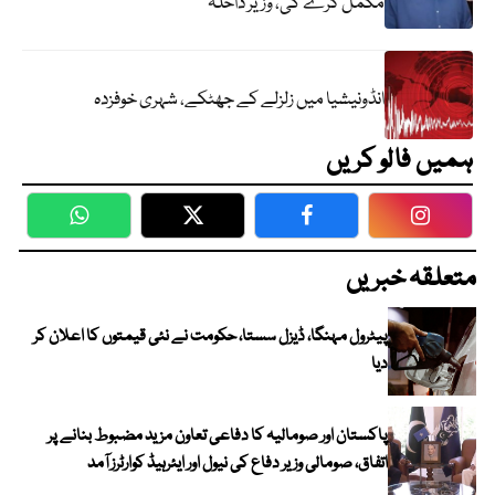
مکمل کرے گی، وزیر داخلہ
انڈونیشیا میں زلزلے کے جھٹکے، شہری خوفزدہ
ہمیں فالو کریں
WhatsApp
Twitter
Facebook
Faceboo
متعلقہ خبریں
پیٹرول مہنگا، ڈیزل سستا، حکومت نے نئی قیمتوں کا اعلان کر
دیا
پاکستان اور صومالیہ کا دفاعی تعاون مزید مضبوط بنانے پر
اتفاق، صومالی وزیر دفاع کی نیول اور ایئرہیڈ کوارٹرز آمد