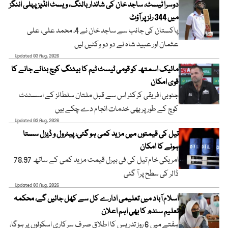
دوسرا ٹیسٹ، ساجد خان کی شاندار بالنگ، ویسٹ انڈیز پہلی اننگز
میں 344 رنز پر آؤٹ
پاکستان کی جانب سے ساجد خان نے 4، محمد علی، علی
عثمان اور عبید شاہ نے دو دو وکٹیں لیں
Updated 03 Aug, 2026
مائیک اسمتھ کو قومی ٹیسٹ ٹیم کا بیٹنگ کوچ بنائے جانے کا
قوی امکان
جنوبی افریقی کرکٹر اس سے قبل ملتان سلطانز کے اسسٹنٹ
کوچ کے طور پر بھی خدمات انجام دے چکے ہیں
Updated 03 Aug, 2026
تیل کی قیمتوں میں مزید کمی ہو گئی، پیٹرول و ڈیزل سستا
ہونے کا امکان
امریکی خام تیل کی فی بیرل قیمت مزید کمی کے ساتھ 78.97
ڈالر کی سطح پر آ گئی
Updated 03 Aug, 2026
اسلام آباد میں تعلیمی ادارے کل سے کھل جائیں گے، محکمہ
تعلیم سندھ کا بھی اہم اعلان
ہفتے میں 6 روز تدریس کا اطلاق صرف سرکاری اسکولوں پر ہوگا،