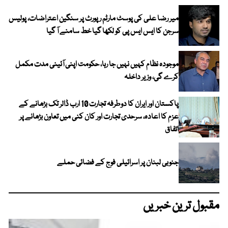
میر رضا علی کی پوسٹ مارٹم رپورٹ پر سنگین اعتراضات، پولیس
سرجن کا ایس ایس پی کو لکھا گیا خط سامنے آ گیا
موجودہ نظام کہیں نہیں جا رہا، حکومت اپنی آئینی مدت مکمل
کرے گی، وزیر داخلہ
پاکستان اور ایران کا دوطرفہ تجارت 10 ارب ڈالر تک بڑھانے کے
عزم کا اعادہ، سرحدی تجارت اور کان کنی میں تعاون بڑھانے پر
اتفاق
جنوبی لبنان پر اسرائیلی فوج کے فضائی حملے
مقبول ترین خبریں