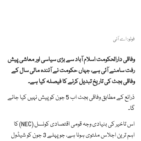
فوٹو: اے آئی
وفاقی دارالحکومت اسلام آباد سے بڑی سیاسی اور معاشی پیش
رفت سامنے آئی ہے، جہاں حکومت نے آئندہ مالی سال کے
وفاقی بجٹ کی تاریخ تبدیل کرنے کا فیصلہ کیا ہے۔
ذرائع کے مطابق وفاقی بجٹ اب 5 جون کو پیش نہیں کیا جائے
گا۔
اس تاخیر کی بنیادی وجہ قومی اقتصادی کونسل (NEC) کا
اہم ترین اجلاس ملتوی ہونا ہے، جو پہلے 3 جون کو شیڈول