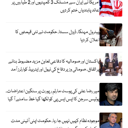
امریکا نے ایران سے منسلک 3 کمپنیوں اور 2 طیاروں پر
عائد پابندیاں ختم کر دیں
پیٹرول مہنگا، ڈیزل سستا، حکومت نے نئی قیمتوں کا
اعلان کر دیا
پاکستان اور صومالیہ کا دفاعی تعاون مزید مضبوط بنانے
پر اتفاق، صومالی وزیر دفاع کی نیول اور ایئرہیڈ کوارٹرز آمد
میر رضا علی کی پوسٹ مارٹم رپورٹ پر سنگین اعتراضات،
پولیس سرجن کا ایس ایس پی کو لکھا گیا خط سامنے آ گیا
موجودہ نظام کہیں نہیں جا رہا، حکومت اپنی آئینی مدت