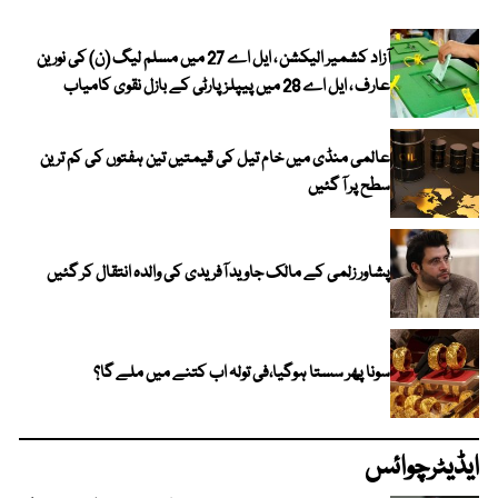
آزاد کشمیر الیکشن ، ایل اے 27 میں مسلم لیگ (ن) کی نورین
عارف ، ایل اے 28 میں پیپلز پارٹی کے بازل نقوی کامیاب
عالمی منڈی میں خام تیل کی قیمتیں تین ہفتوں کی کم ترین
سطح پر آ گئیں
پشاور زلمی کے مالک جاوید آفریدی کی والدہ انتقال کر گئیں
سونا پھر سستا ہوگیا،فی تولہ اب کتنے میں ملے گا؟
ایڈیٹرچوائس