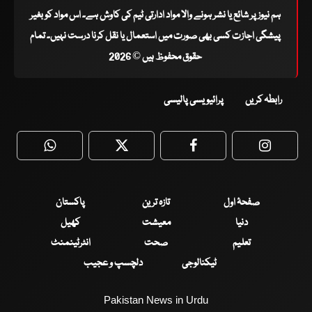
ہم نیوز پر شائع یا نشر ہونے والا مواد ادارتی ٹیم کی کاوش ہے۔ اس مواد کو بغیر
پیشگی اجازت کسی بھی صورت میں استعمال یا نقل کرنا درست نہیں۔ تمام
حقوق محفوظ ہیں © 2026
رابطہ کریں
پرائیویسی پالیسی
WhatsApp
Twitter
Facebook
Faceboo
صفحۂ اول
تازہ ترین
پاکستان
دنیا
معیشت
کھیل
تعلیم
صحت
انٹرٹینمنٹ
ٹیکنالوجی
دلچسپ و عجیب
Pakistan News in Urdu