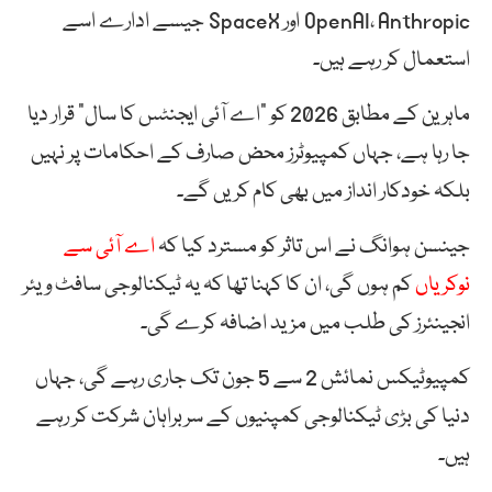
OpenAI، Anthropic اور SpaceX جیسے ادارے اسے
استعمال کر رہے ہیں۔
ماہرین کے مطابق 2026 کو “اے آئی ایجنٹس کا سال” قرار دیا
جا رہا ہے، جہاں کمپیوٹرز محض صارف کے احکامات پر نہیں
بلکہ خودکار انداز میں بھی کام کریں گے۔
جینسن ہوانگ نے اس تاثر کو مسترد کیا کہ
اے آئی سے
نوکریاں
کم ہوں گی، ان کا کہنا تھا کہ یہ ٹیکنالوجی سافٹ ویئر
انجینئرز کی طلب میں مزید اضافہ کرے گی۔
کمپیوٹیکس نمائش 2 سے 5 جون تک جاری رہے گی، جہاں
دنیا کی بڑی ٹیکنالوجی کمپنیوں کے سربراہان شرکت کر رہے
ہیں۔