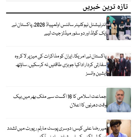
تازہ ترین خبریں
انٹرنیشنل نیوکلیئر سائنس اولمپیاڈ 2026، پاکستان نے
ایک گولڈ اور دو سلور میڈلز جیت لیے
پاکستان نے امریکا، ایران کو مذاکرات کی میز پر لا کر وہ
سفارتی کردار اداکیا جو بڑی طاقتیں نہ کرسکیں، ساؤتھ
ایشین وائسز
جماعت اسلامی کا 16 اگست سے ملک بھر میں بیک
وقت دھرنوں کا اعلان
میر رضا علی کیس: دوسری پوسٹ مارٹم رپورٹ میں تشدد