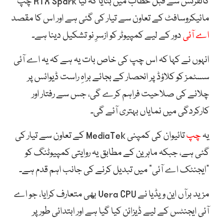
کانفرنس سے قبل خطاب میں بتایا کہ نیا RTX Spark چپ
مائیکروسافٹ کے تعاون سے تیار کی گئی ہے اور اس کا مقصد
اے آئی
دور کے لیے کمپیوٹر کو ازسرِ نو تشکیل دینا ہے۔
انہوں نے کہا کہ اس چپ کی خاص بات یہ ہے کہ یہ اے آئی
سسٹمز کو کلاؤڈ پر انحصار کے بجائے براہِ راست ڈیوائس پر
چلانے کی صلاحیت فراہم کرے گی، جس سے رفتار اور
کارکردگی میں نمایاں بہتری آئے گی۔
یہ
چپ
تائیوان کی کمپنی MediaTek کے تعاون سے تیار کی
گئی ہے، جبکہ ماہرین کے مطابق یہ روایتی کمپیوٹنگ کو
“ایجنٹک اے آئی” میں تبدیل کرنے کی جانب اہم قدم ہے۔
مزید برآں این ویڈیا نے Vera CPU بھی متعارف کرایا، جو اے
آئی ایجنٹس کے لیے ڈیزائن کیا گیا ہے اور ابتدائی طور پر