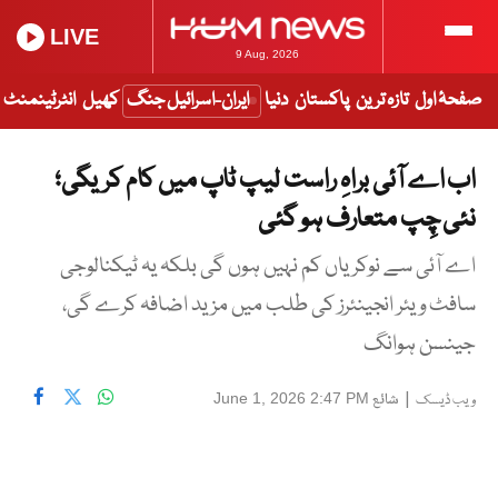
LIVE
9 Aug, 2026
صفحۂ اول
تازہ ترین
پاکستان
دنیا
ایران-اسرائیل جنگ
کھیل
انٹرٹینمنٹ
اب اے آئی براہِ راست لیپ ٹاپ میں کام کریگی؛
نئی چِپ متعارف ہو گئی
اے آئی سے نوکریاں کم نہیں ہوں گی بلکہ یہ ٹیکنالوجی
سافٹ ویئر انجینئرز کی طلب میں مزید اضافہ کرے گی،
جینسن ہوانگ
|
شائع
June 1, 2026 2:47 PM
ویب ڈیسک