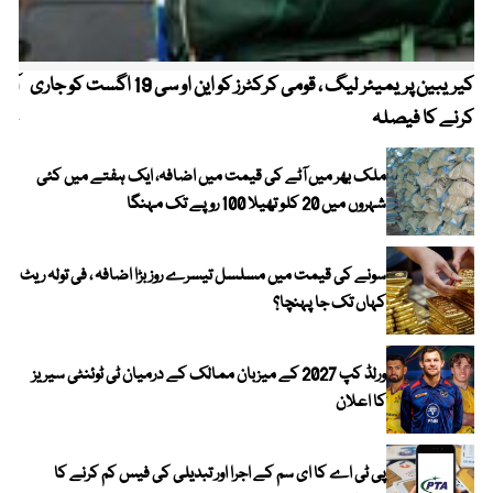
کیریبین پریمیئر لیگ ، قومی کرکٹرز کو این او سی 19 اگست کو جاری
آز
کرنے کا فیصلہ
چھی
ملک بھر میں آٹے کی قیمت میں اضافہ، ایک ہفتے میں کئی
شہروں میں 20 کلو تھیلا 100 روپے تک مہنگا
سونے کی قیمت میں مسلسل تیسرے روز بڑا اضافہ ، فی تولہ ریٹ
کہاں تک جا پہنچا؟
ورلڈ کپ 2027 کے میزبان ممالک کے درمیان ٹی ٹوئنٹی سیریز
کا اعلان
پی ٹی اے کا ای سم کے اجرا اور تبدیلی کی فیس کم کرنے کا