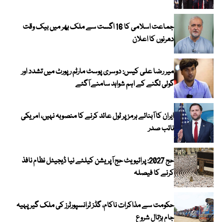
جماعت اسلامی کا 16 اگست سے ملک بھر میں بیک وقت
دھرنوں کا اعلان
میر رضا علی کیس: دوسری پوسٹ مارٹم رپورٹ میں تشدد اور
گولی لگنے کے اہم شواہد سامنے آگئے
ایران کا آبنائے ہرمز پر ٹول عائد کرنے کا منصوبہ نہیں، امریکی
نائب صدر
حج 2027: پرائیویٹ حج آپریشن کیلئے نیا ڈیجیٹل نظام نافذ
کرنے کا فیصلہ
حکومت سے مذاکرات ناکام، گڈز ٹرانسپورٹرز کی ملک گیر پہیہ
جام ہڑتال شروع