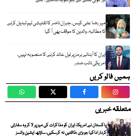
اور گولی لگنے کے اہم شواہد سامنے آگئے
میر رضا علی کیس، جبران ناصر کا تفتیشی ٹیم تبدیل کرنے
کا مطالبہ، والدین کا موقف بھی آ گیا
ایران کا آبنائے ہرمز پر ٹول عائد کرنے کا منصوبہ نہیں،
امریکی نائب صدر
ہمیں فالو کریں
WhatsApp
Twitter
Facebook
Faceboo
متعلقہ خبریں
پاکستان نے امریکا، ایران کو مذاکرات کی میز پر لا کر وہ سفارتی
کردار اداکیا جو بڑی طاقتیں نہ کرسکیں، ساؤتھ ایشین وائسز