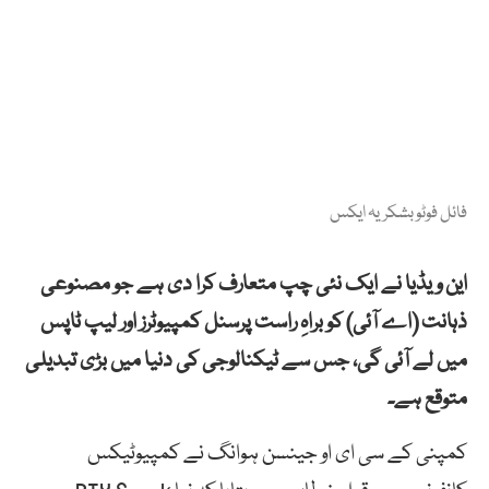
فائل فوٹو بشکریہ ایکس
این ویڈیا نے ایک نئی چپ متعارف کرا دی ہے جو مصنوعی
ذہانت (اے آئی) کو براہِ راست پرسنل کمپیوٹرز اور لیپ ٹاپس
میں لے آئی گی، جس سے ٹیکنالوجی کی دنیا میں بڑی تبدیلی
متوقع ہے۔
کمپنی کے سی ای او جینسن ہوانگ نے کمپیوٹیکس