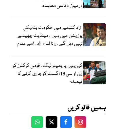
درمیان دفاعی معاہدہ
آزاد کشمیر میں حکومت بنانیکی
پوزیشن میں ہیں ، مینڈیٹ چھیننے
نہیں دیں گے ، رانا ثناء اللہ ، امیر مقام
کیریبین پریمیئر لیگ ، قومی کرکٹرز کو
این او سی 19 اگست کو جاری کرنے کا
فیصلہ
ہمیں فالو کریں
WhatsApp
Twitter
Facebook
Facebook