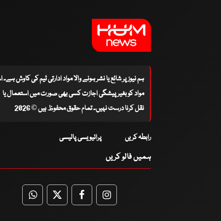
ہم نیوز پر شائع یا نشر ہونے والا مواد ادارتی ٹیم کی کاوش ہے۔ 
مواد کو بغیر پیشگی اجازت کسی بھی صورت میں استعمال یا
نقل کرنا درست نہیں۔ تمام حقوق محفوظ ہیں © 2026
رابطہ کریں
پرائیویسی پالیسی
ہمیں فالو کریں
WhatsApp
Twitter
Facebook
Facebook