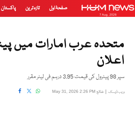
صفحۂ اول
تازہ ترین
پاکستان
7 Aug, 2026
متحدہ عرب امارات میں پیٹر
اعلان
سپر 98 پیٹرول کی قیمت 3.95 درہم فی لیٹر مقرر
|
شائع
May 31, 2026 2:26 PM
ویب ڈیسک