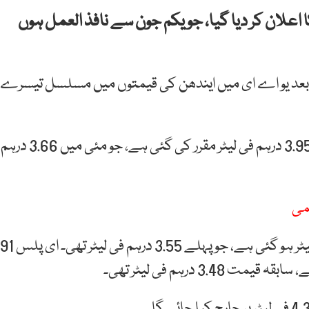
علان کر دیا گیا، جو یکم جون سے نافذ العمل ہوں
بعد یو اے ای میں ایندھن کی قیمتوں میں مسلسل تیسرے
نئی قیمتوں کے مطابق سپر 98 پیٹرول کی قیمت بڑھ کر 3.95 درہم فی لیٹر مقرر کی گئی ہے، جو مئی میں 3.66 درہم
می
اسی طرح اسپیشل 95 پیٹرول کی قیمت 3.83 درہم فی لیٹر ہو گئی ہے، جو پہلے 3.55 درہم فی لیٹر تھی۔ ای پلس 91