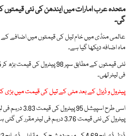
متحدہ عرب امارات میں ایندھن کی نئی قیمتوں کا ا
گی۔
عالمی منڈی میں خام تیل کی قیمتوں میں اضافے کے 
ماہ اضافہ دیکھا گیا ہے۔
فی لیٹر تھی۔
پیٹرول و ڈیزل کے بعد مٹی کے تیل کی قیمت میں بڑی ک
پیٹرول کی نئی قیمت 3.76 درہم فی لیٹر مقرر کی گئی ہے، سابقہ قیمت 3.48 درہم فی لیٹر تھی۔
ڈیزل ڈی ایچ 4.69 کی موجودہ شرح کے مقابلے ڈی ایچ 4.33 فی لیٹر پر چارج کیا جائے گا۔