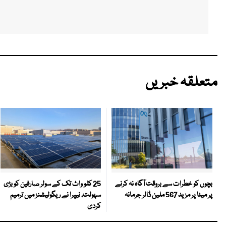
متعلقہ خبریں
25 کلو واٹ تک کے سولر صارفین کو بڑی
بچوں کو خطرات سے بروقت آگاہ نہ کرنے
سہولت، نیپرا نے ریگولیشنز میں ترمیم
پر میٹا پر مزید 567 ملین ڈالر جرمانہ
کردی