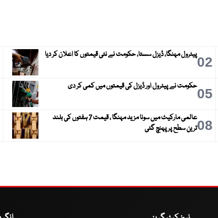
پیٹرول مہنگا، ڈیزل سستا، حکومت نے نئی قیمتوں کا اعلان کر دیا
3
02
حکومت نے پیٹرول اور ڈیزل کی قیمتوں میں کمی کر دی
6
05
عالمی مارکیٹ میں سونا مزید مہنگا ، قیمت 7 ہفتوں کی بلند
9
08
ترین سطح پر پہنچ گئی
نیوز کیٹیگریز
انگر