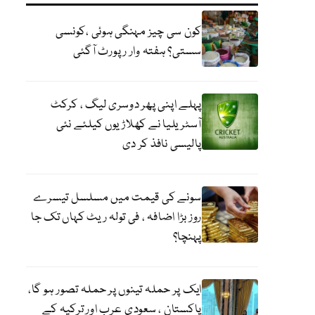
کون سی چیز مہنگی ہوئی ،کونسی
سستی؟ ہفتہ وار رپورٹ آگئی
پہلے اپنی پھر دوسری لیگ ، کرکٹ
آسٹریلیا نے کھلاڑیوں کیلئے نئی
پالیسی نافذ کر دی
سونے کی قیمت میں مسلسل تیسرے
روز بڑا اضافہ ، فی تولہ ریٹ کہاں تک جا
پہنچا؟
ایک پر حملہ تینوں پر حملہ تصور ہو گا،
پاکستان ، سعودی عرب اور ترکیہ کے