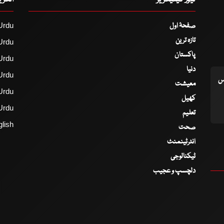
صفحۂ اول
Urdu
تازہ ترین
Urdu
پاکستان
Urdu
دنیا
Urdu
اس
معیشت
Urdu
کھیل
Urdu
تعلیم
lish
صحت
انٹرٹینمنٹ
ٹیکنالوجی
دلچسپ و عجیب