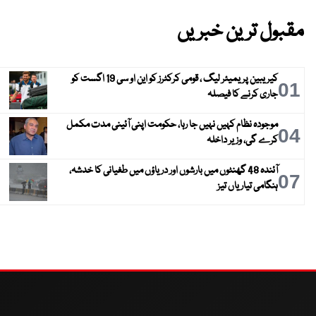
مقبول ترین خبریں
کیریبین پریمیئر لیگ ، قومی کرکٹرز کو این او سی 19 اگست کو
01
جاری کرنے کا فیصلہ
موجودہ نظام کہیں نہیں جا رہا، حکومت اپنی آئینی مدت مکمل
04
کرے گی، وزیر داخلہ
آئندہ 48 گھنٹوں میں بارشوں اور دریاؤں میں طغیانی کا خدشہ،
07
ہنگامی تیاریاں تیز