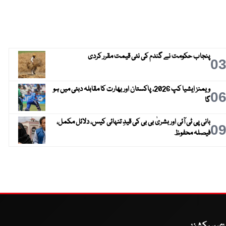
پنجاب حکومت نے گندم کی نئی قیمت مقرر کردی
0
ویمنز ایشیا کپ 2026، پاکستان اور بھارت کا مقابلہ دبئی میں ہو
0
گا
بانی پی ٹی آئی اور بشریٰ بی بی کی قیدِ تنہائی کیس، دلائل مکمل،
0
فیصلہ محفوظ
یزی سیکشنز