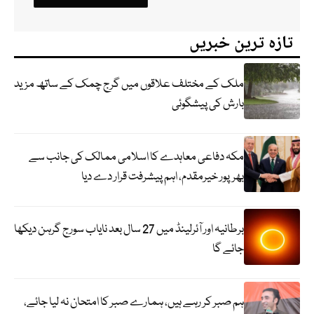
تازہ ترین خبریں
ملک کے مختلف علاقوں میں گرج چمک کے ساتھ مزید
بارش کی پیشگوئی
مکہ دفاعی معاہدے کا اسلامی ممالک کی جانب سے
بھرپور خیرمقدم، اہم پیشرفت قرار دے دیا
برطانیہ اور آئرلینڈ میں 27 سال بعد نایاب سورج گرہن دیکھا
جائے گا
ہم صبر کر رہے ہیں، ہمارے صبر کا امتحان نہ لیا جائے،