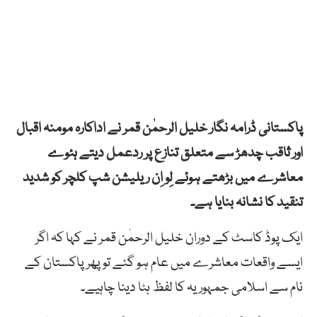
پاکستانی ڈرامہ نگار خلیل الرحمٰن قمر نے اداکارہ مومنہ اقبال
اور ثاقب چدھڑ سے متعلق تنازع پر ردعمل دیتے ہئوے
معاشرے میں بڑھتے ہوئے لِو اِن ریلیشن شپ کلچر کو شدید
تنقید کا نشانہ بنایا ہے۔
ایک پوڈ کاسٹ کے دوران خلیل الرحمٰن قمر نے کہا کہ اگر
ایسے واقعات معاشرے میں عام ہو گئے تو پھر پاکستان کے
نام سے اسلامی جمہوریہ کا لفظ ہٹا دینا چاہیے۔