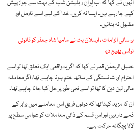
انہوں نے کہا کہ اب لِو اِن ریلیشن شپ کے بہت سے جواز پیش
کیے جا رہے ہیں۔ ایسا نہ کریں، خدا کے لیے اسے نارمل اور
مقبول نہ بنائیں۔
ہراسانی الزامات ، ارسلان بٹ نے مامیا شاہ جعفر کو قانونی
نوٹس بھیج دیا
خلیل الرحمٰن قمر نے کہا کہ اگر یہ واقعی ایک تعلق تھا تو اسے
احترام اور شائستگی کے ساتھ ختم ہونا چاہیے تھا، اگر معاملہ
مالی لین دین کا تھا تو اسے نجی طور پر حل کیا جانا چاہیے تھا۔
ان کا مزید کہنا تھا کہ دونوں فریق اس معاملے میں برابر کے
ذمے دار ہیں اور اس قسم کے ذاتی معاملات کو عوامی سطح پر
لانا بچگانہ حرکت ہے۔