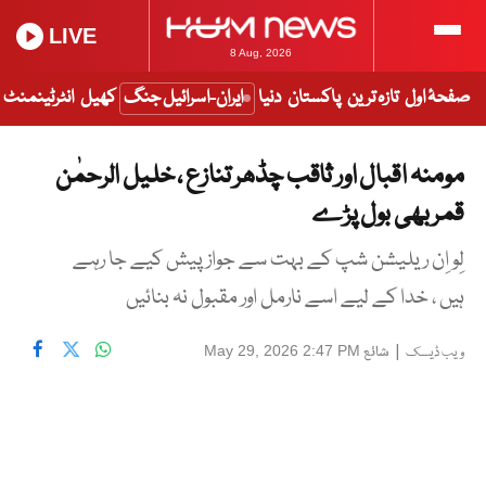
LIVE
8 Aug, 2026
صفحۂ اول
تازہ ترین
پاکستان
دنیا
ایران-اسرائیل جنگ
کھیل
انٹرٹینمنٹ
مومنہ اقبال اور ثاقب چڈھر تنازع ، خلیل الرحمٰن
قمر بھی بول پڑے
لِو اِن ریلیشن شپ کے بہت سے جواز پیش کیے جا رہے
ہیں ، خدا کے لیے اسے نارمل اور مقبول نہ بنائیں
|
شائع
May 29, 2026 2:47 PM
ویب ڈیسک