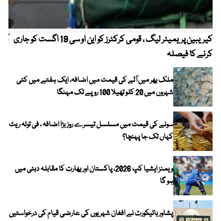
کیریبین پریمیئر لیگ ، قومی کرکٹرز کو این او سی 19 اگست کو جاری
آز
کرنے کا فیصلہ
چھی
ملک بھر میں آٹے کی قیمت میں اضافہ، ایک ہفتے میں کئی
شہروں میں 20 کلو تھیلا 100 روپے تک مہنگا
سونے کی قیمت میں مسلسل تیسرے روز بڑا اضافہ ، فی تولہ ریٹ
کہاں تک جا پہنچا؟
ویمنز ایشیا کپ 2026، پاکستان اور بھارت کا مقابلہ دبئی میں
ہو گا
پشاور ہائیکورٹ نے افغان شہریوں کی عارضی قیام کی درخواستیں