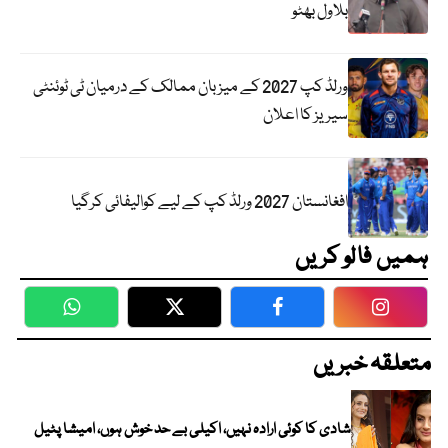
بلاول بھٹو
ورلڈ کپ 2027 کے میزبان ممالک کے درمیان ٹی ٹوئنٹی
سیریز کا اعلان
افغانستان 2027 ورلڈ کپ کے لیے کوالیفائی کرگیا
ہمیں فالو کریں
WhatsApp
Twitter
Facebook
Faceboo
متعلقہ خبریں
شادی کا کوئی ارادہ نہیں، اکیلی بے حد خوش ہوں، امیشا پٹیل