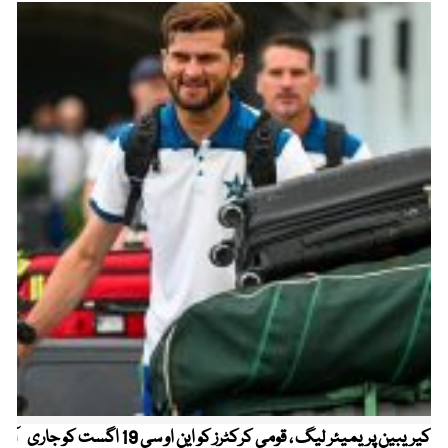
کیریبین پریمیئر لیگ ، قومی کرکٹرز کو این او سی 19 اگست کو جاری
آز