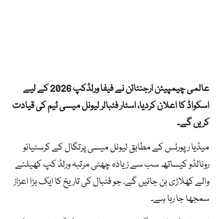
عالمی چیمپیئن ارجنٹائن نے فیفا ورلڈکپ 2026 کے لیے
اسکواڈ کا اعلان کردیا، اسٹار فٹبالر لیونل میسی ٹیم کی قیادت
کریں گے۔
میڈیا رپورٹس کے مطابق لیونل میسی پرتگال کے کرسٹیانو
رونالڈو کیساتھ سب سے زیادہ چھٹی مرتبہ ورلڈ کپ کھیلنے
والے کھلاڑی بن جائیں گے، جو فٹبال کی تاریخ کا ایک بڑا اعزاز
سمجھا جا رہا ہے۔