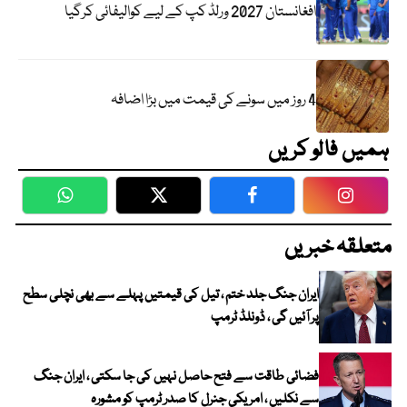
افغانستان 2027 ورلڈ کپ کے لیے کوالیفائی کرگیا
4 روز میں سونے کی قیمت میں بڑا اضافہ
ہمیں فالو کریں
WhatsApp
Twitter
Facebook
Faceboo
متعلقہ خبریں
ایران جنگ جلد ختم ، تیل کی قیمتیں پہلے سے بھی نچلی سطح
پر آئیں گی ، ڈونلڈ ٹرمپ
فضائی طاقت سے فتح حاصل نہیں کی جا سکتی ، ایران جنگ
سے نکلیں ، امریکی جنرل کا صدر ٹرمپ کو مشورہ