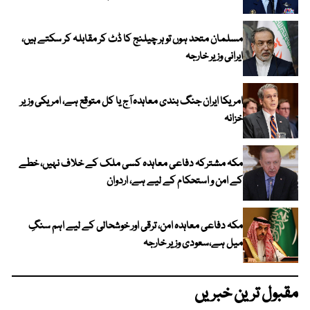
مسلمان متحد ہوں تو ہر چیلنج کا ڈٹ کر مقابلہ کر سکتے ہیں،
ایرانی وزیر خارجہ
امریکا ایران جنگ بندی معاہدہ آج یا کل متوقع ہے، امریکی وزیر
خزانہ
مکہ مشترکہ دفاعی معاہدہ کسی ملک کے خلاف نہیں، خطے
کے امن و استحکام کے لیے ہے، اردوان
مکہ دفاعی معاہدہ امن، ترقی اور خوشحالی کے لیے اہم سنگِ
میل ہے،سعودی وزیر خارجہ
مقبول ترین خبریں