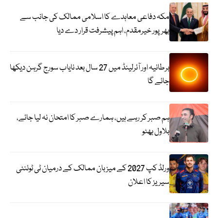
مکہ دفاعی معاہدے کا اسلامی ممالک کی جانب سے
بھرپور خیرمقدم، اہم پیشرفت قرار دے دیا
برطانیہ اور آئرلینڈ میں 27 سال بعد نایاب سورج گرہن دیکھا
جائے گا
ہم صبر کر رہے ہیں، ہمارے صبر کا امتحان نہ لیا جائے،
بلاول بھٹو
ورلڈ کپ 2027 کے میزبان ممالک کے درمیان ٹی ٹوئنٹی
سیریز کا اعلان