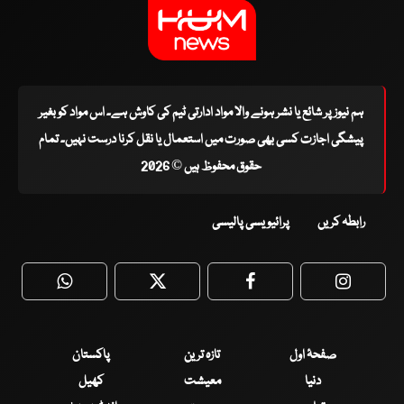
ہم نیوز پر شائع یا نشر ہونے والا مواد ادارتی ٹیم کی کاوش ہے۔ اس مواد کو بغیر
پیشگی اجازت کسی بھی صورت میں استعمال یا نقل کرنا درست نہیں۔ تمام
حقوق محفوظ ہیں © 2026
رابطہ کریں
پرائیویسی پالیسی
WhatsApp
Twitter
Facebook
Faceboo
صفحۂ اول
تازہ ترین
پاکستان
دنیا
معیشت
کھیل