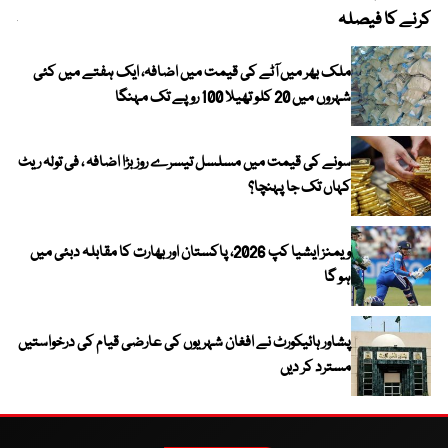
کرنے کا فیصلہ
چھی
ملک بھر میں آٹے کی قیمت میں اضافہ، ایک ہفتے میں کئی
شہروں میں 20 کلو تھیلا 100 روپے تک مہنگا
سونے کی قیمت میں مسلسل تیسرے روز بڑا اضافہ ، فی تولہ ریٹ
کہاں تک جا پہنچا؟
ویمنز ایشیا کپ 2026، پاکستان اور بھارت کا مقابلہ دبئی میں
ہو گا
پشاور ہائیکورٹ نے افغان شہریوں کی عارضی قیام کی درخواستیں
مسترد کر دیں