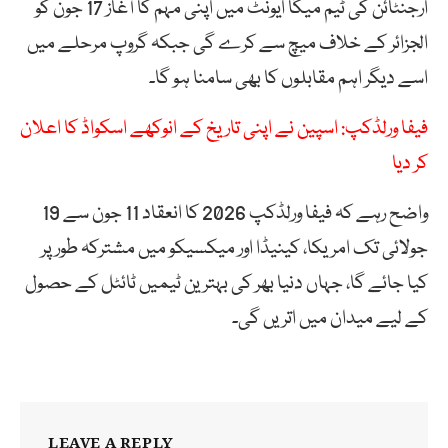
ارجنٹائن کی ٹیم میگا ایونٹ میں اپنی مہم کا آغاز 17 جون کو
الجزائر کے خلاف میچ سے کرے گی جبکہ گروپ مرحلے میں
اسے دیگر اہم مقابلوں کا بھی سامنا ہو گا۔
فیفا ورلڈکپ: اسپین نے اپنی تاریخ کے انوکھے اسکواڈ کا اعلان
کر دیا
واضح رہے کہ فیفا ورلڈکپ 2026 کا انعقاد 11 جون سے 19
جولائی تک امریکا، کینیڈا اور میکسیکو میں مشترکہ طور پر
کیا جائے گا، جہاں دنیا بھر کی بہترین ٹیمیں ٹائٹل کے حصول
کے لیے میدان میں اتریں گی۔
LEAVE A REPLY