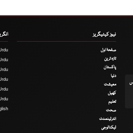
نیوز کیٹیگریز
انگر
صفحۂ اول
Urdu
تازہ ترین
Urdu
پاکستان
Urdu
دنیا
Urdu
اس
معیشت
Urdu
کھیل
Urdu
تعلیم
lish
صحت
انٹرٹینمنٹ
ٹیکنالوجی