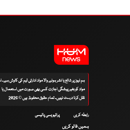
ہم نیوز پر شائع یا نشر ہونے والا مواد ادارتی ٹیم کی کاوش ہے۔ 
مواد کو بغیر پیشگی اجازت کسی بھی صورت میں استعمال یا
نقل کرنا درست نہیں۔ تمام حقوق محفوظ ہیں © 2026
رابطہ کریں
پرائیویسی پالیسی
ہمیں فالو کریں