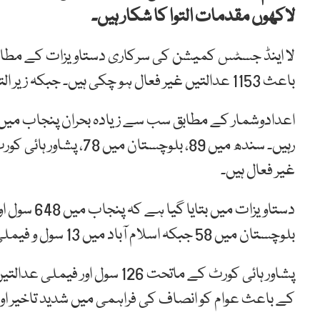
لاکھوں مقدمات التوا کا شکار ہیں۔
لا اینڈ جسٹس کمیشن کی سرکاری دستاویزات کے مطاب
باعث 1153 عدالتیں غیر فعال ہو چکی ہیں۔ جبکہ زیر التواء مقدمات کی تعداد 20 لاکھ سے تجاوز کر گئی ہے۔
غیر فعال ہیں۔
بلوچستان میں 58 جبکہ اسلام آباد میں 13 سول و فیملی عدالتیں ججز کی عدم دستیابی کے باعث بند پڑی ہیں۔
پشاور ہائی کورٹ کے ماتحت 126
کے باعث عوام کو انصاف کی فراہمی میں شدید تاخیر او