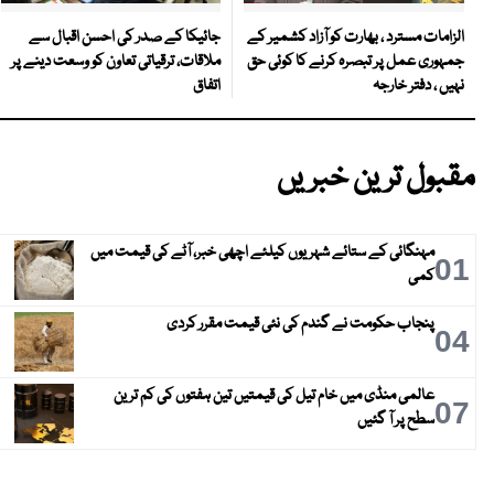
جائیکا کے صدر کی احسن اقبال سے
الزامات مسترد ، بھارت کو آزاد کشمیر کے
ملاقات، ترقیاتی تعاون کو وسعت دینے پر
جمہوری عمل پر تبصرہ کرنے کا کوئی حق
اتفاق
نہیں ، دفتر خارجہ
مقبول ترین خبریں
مہنگائی کے ستائے شہریوں کیلئے اچھی خبر، آٹے کی قیمت میں
01
کمی
پنجاب حکومت نے گندم کی نئی قیمت مقرر کردی
04
عالمی منڈی میں خام تیل کی قیمتیں تین ہفتوں کی کم ترین
07
سطح پر آ گئیں