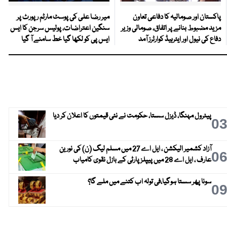
پاکستان اور صومالیہ کا دفاعی تعاون
میر رضا علی کی پوسٹ مارٹم رپورٹ پر
مزید مضبوط بنانے پر اتفاق، صومالی وزیر
سنگین اعتراضات، پولیس سرجن کا ایس
دفاع کی نیول اور ایئرہیڈ کوارٹرز آمد
ایس پی کو لکھا گیا خط سامنے آ گیا
پیٹرول مہنگا، ڈیزل سستا، حکومت نے نئی قیمتوں کا اعلان کر دیا
0
آزاد کشمیر الیکشن ، ایل اے 27 میں مسلم لیگ (ن) کی نورین
0
عارف ، ایل اے 28 میں پیپلز پارٹی کے بازل نقوی کامیاب
سونا پھر سستا ہوگیا،فی تولہ اب کتنے میں ملے گا؟
0