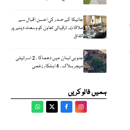
جائیکا کے صدر کی احسن اقبال سے
ملاقات، ترقیاتی تعاون کو وسعت دینے پر
اتفاق
جنوبی لبنان میں دھماکا ، 2 اسرائیلی
میجر ہلاک ، 4 اہلکار زخمی
ہمیں فالو کریں
WhatsApp
Twitter
Facebook
Facebook