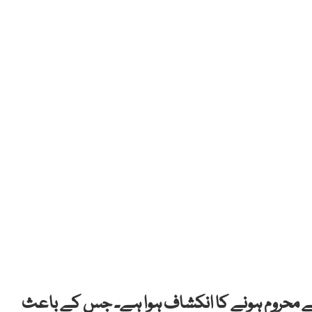
 1153 عدالتوں کا ججز سے محروم ہونے کا انکشاف ہوا ہے۔ جس کے باعث