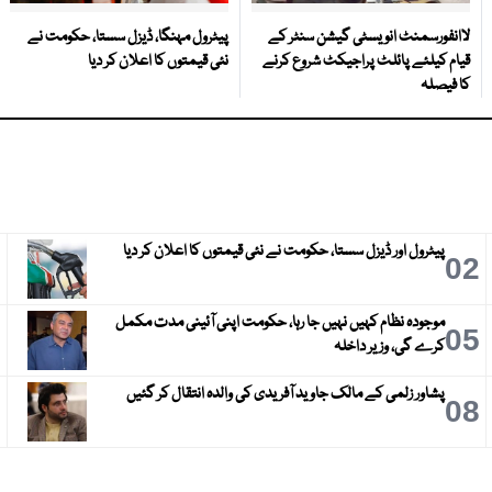
لاانفورسمنٹ انویسٹی گیشن سنٹر کے
پیٹرول مہنگا، ڈیزل سستا، حکومت نے
قیام کیلئے پائلٹ پراجیکٹ شروع کرنے
نئی قیمتوں کا اعلان کر دیا
کا فیصلہ
پیٹرول اور ڈیزل سستا، حکومت نے نئی قیمتوں کا اعلان کر دیا
3
02
موجودہ نظام کہیں نہیں جا رہا، حکومت اپنی آئینی مدت مکمل
6
05
کرے گی، وزیر داخلہ
پشاور زلمی کے مالک جاوید آفریدی کی والدہ انتقال کر گئیں
9
08