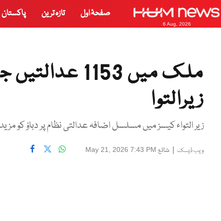
صفحۂ اول
تازہ ترین
پاکستان
6 Aug, 2026
ملک میں 1153 
زیرالتوا
زیر التواء کیسز میں مسلسل اضافہ عدالتی نظام پر دباؤ کو مزید
|
شائع
May 21, 2026 7:43 PM
ویب ڈیسک