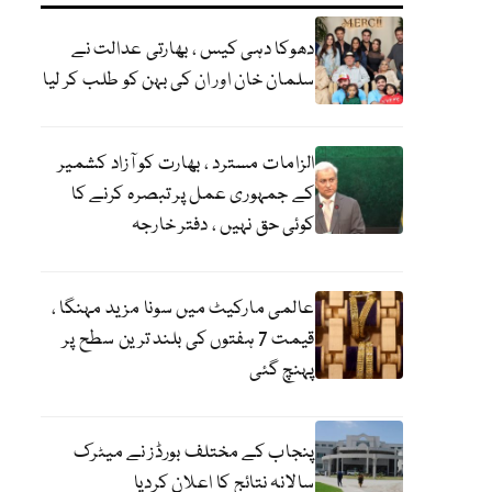
دھوکا دہی کیس ، بھارتی عدالت نے
سلمان خان اور ان کی بہن کو طلب کر لیا
الزامات مسترد ، بھارت کو آزاد کشمیر
کے جمہوری عمل پر تبصرہ کرنے کا
کوئی حق نہیں ، دفتر خارجہ
عالمی مارکیٹ میں سونا مزید مہنگا ،
قیمت 7 ہفتوں کی بلند ترین سطح پر
پہنچ گئی
پنجاب کے مختلف بورڈز نے میٹرک
سالانہ نتائج کا اعلان کردیا