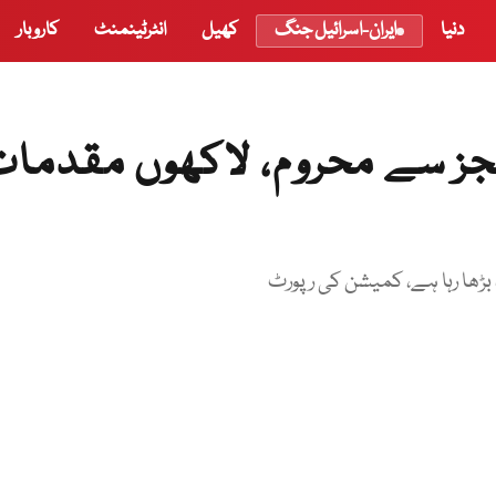
دنیا
ایران-اسرائیل جنگ
کھیل
انٹرٹینمنٹ
کاروبار
عدالتیں ججز سے محروم، لاکھوں مقدما
 بڑھا رہا ہے، کمیشن کی رپورٹ