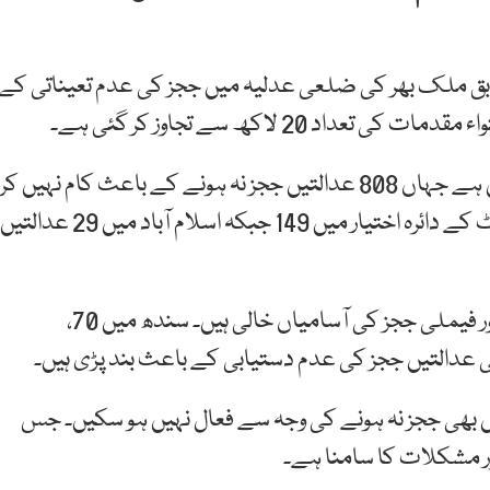
ق ملک بھر کی ضلعی عدلیہ میں ججز کی عدم تعیناتی کے
اعدادوشمار کے مطابق سب سے زیادہ بحران پنجاب میں ہے جہاں 808 عدالتیں ججز نہ ہونے کے باعث کام نہیں کر
رہیں۔ سندھ میں 89، بلوچستان میں 78، پشاور ہائی کورٹ کے دائرہ اختیار میں 149 جبکہ اسلام آباد میں 29 عدالتیں
دستاویزات میں بتایا گیا ہے کہ پنجاب میں 648 سول اور فیملی ججز کی آسامیاں خالی ہیں۔ سندھ میں 70،
 سول اور فیملی عدالتیں بھی ججز نہ ہونے کی وجہ سے فعال نہیں ہو سکیں۔ جس
ر مشکلات کا سامنا ہے۔