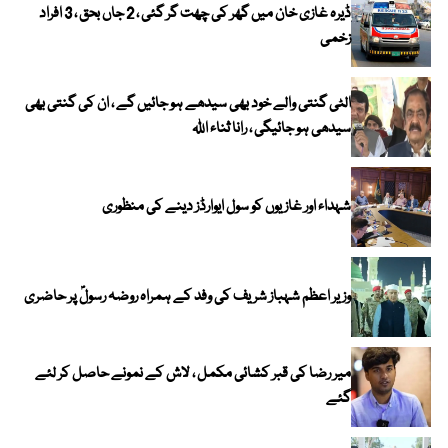
ڈیرہ غازی خان میں گھر کی چھت گر گئی ، 2 جاں بحق ، 3 افراد
زخمی
الٹی گنتی والے خود بھی سیدھے ہو جائیں گے ، ان کی گنتی بھی
سیدھی ہو جائیگی ، رانا ثناء اللہ
شہداء اور غازیوں کو سول ایوارڈز دینے کی منظوری
وزیر اعظم شہباز شریف کی وفد کے ہمراہ روضہ رسولؐ پر حاضری
میر رضا کی قبر کشائی مکمل ، لاش کے نمونے حاصل کر لئے
گئے