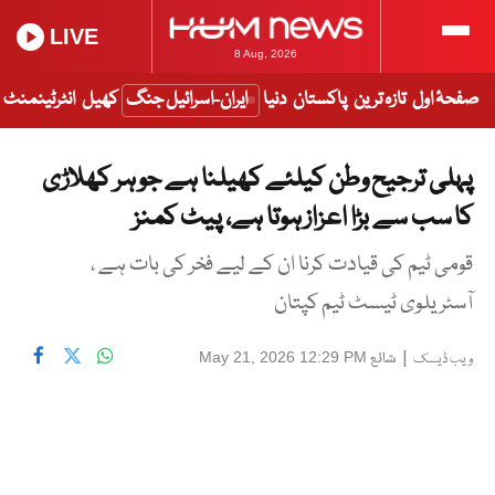
LIVE
8 Aug, 2026
صفحۂ اول
تازہ ترین
پاکستان
دنیا
ایران-اسرائیل جنگ
کھیل
انٹرٹینمنٹ
پہلی ترجیح وطن کیلئے کھیلنا ہے جو ہر کھلاڑی
کا سب سے بڑا اعزاز ہوتا ہے، پیٹ کمنز
قومی ٹیم کی قیادت کرنا ان کے لیے فخر کی بات ہے ،
آسٹریلوی ٹیسٹ ٹیم کپتان
|
شائع
May 21, 2026 12:29 PM
ویب ڈیسک