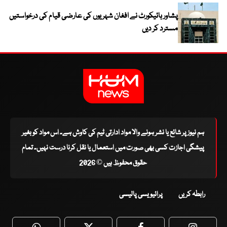
پشاور ہائیکورٹ نے افغان شہریوں کی عارضی قیام کی درخواستیں
مسترد کر دیں
ہم نیوز پر شائع یا نشر ہونے والا مواد ادارتی ٹیم کی کاوش ہے۔ اس مواد کو بغیر
پیشگی اجازت کسی بھی صورت میں استعمال یا نقل کرنا درست نہیں۔ تمام
حقوق محفوظ ہیں © 2026
رابطہ کریں
پرائیویسی پالیسی