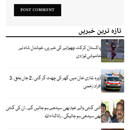
تازہ ترین خبریں
پاکستان کرکٹ چھوڑنے کی خبریں، خوشدل شاہ نے
خاموشی توڑ دی
ڈیرہ غازی خان میں گھر کی چھت گر گئی ، 2 جاں بحق ، 3
افراد زخمی
الٹی گنتی والے خود بھی سیدھے ہو جائیں گے ، ان کی گنتی
بھی سیدھی ہو جائیگی ، رانا ثناء اللہ