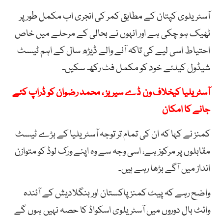
آسٹریلوی کپتان کے مطابق کمر کی انجری اب مکمل طور پر
ٹھیک ہو چکی ہے اور انہوں نے بحالی کے مرحلے میں خاص
احتیاط اسی لیے کی تاکہ آنے والے ڈیڑھ سال کے اہم ٹیسٹ
شیڈول کیلئے خود کو مکمل فٹ رکھ سکیں۔
آسٹریلیا کیخلاف ون ڈے سیریز ، محمد رضوان کو ڈراپ کئے
جانے کا امکان
کمنز نے کہا کہ ان کی تمام تر توجہ آسٹریلیا کے بڑے ٹیسٹ
مقابلوں پر مرکوز ہے، اسی وجہ سے وہ اپنے ورک لوڈ کو متوازن
انداز میں آگے بڑھا رہے ہیں۔
واضح رہے کہ پیٹ کمنز پاکستان اور بنگلادیش کے آئندہ
وائٹ بال دوروں میں آسٹریلوی اسکواڈ کا حصہ نہیں ہوں گے