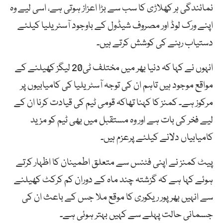
نمائندگی ہر کھلاڑی کا سب سے بڑا اعزاز ہوتی ہے، اسی لیے وہ
اپنے ورک لوڈ اور مصروف شیڈول کے باوجود آسٹریلیا کیلئے
دستیاب رہنے کی کوشش کرتے ہیں۔
انہوں نے کہا کہ دنیا بھر میں مختلف ٹی20 لیگز کھیلنے کے
مواقع موجود ہیں تاہم ان کی توجہ آسٹریلیا کی کامیابیوں پر
مرکوز ہے۔ کمنز کا کہنا تھاکہ قومی ٹیم کی قیادت کرنا ان کے
لیے فخر کی بات ہے اور وہ مستقبل میں بھی ٹیم کو مزید
کامیابیاں دلانے کیلئے پرعزم ہیں۔
پیٹ کمنز نے اپنی فٹنس سے متعلق اطمینان کا اظہار کرتے
ہوئے کہا ہے کہ گزشتہ چند ماہ کے دوران کم کرکٹ کھیلنے
سے انہیں بھرپور ریکوری کا موقع ملا جس کے باعث ان کی
جسمانی حالت پہلے سے کہیں بہتر ہوئی ہے۔