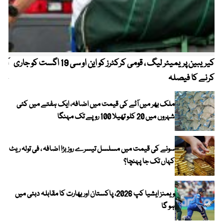
کیریبین پریمیئر لیگ ، قومی کرکٹرز کو این او سی 19 اگست کو جاری
آز
کرنے کا فیصلہ
چھی
ملک بھر میں آٹے کی قیمت میں اضافہ، ایک ہفتے میں کئی
شہروں میں 20 کلو تھیلا 100 روپے تک مہنگا
سونے کی قیمت میں مسلسل تیسرے روز بڑا اضافہ ، فی تولہ ریٹ
کہاں تک جا پہنچا؟
ویمنز ایشیا کپ 2026، پاکستان اور بھارت کا مقابلہ دبئی میں
ہو گا