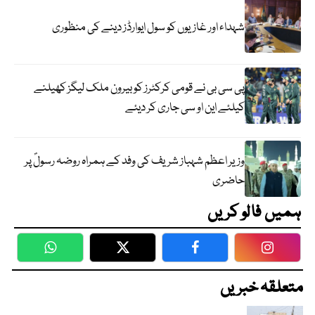
شہداء اور غازیوں کو سول ایوارڈز دینے کی منظوری
پی سی بی نے قومی کرکٹرز کو بیرون ملک لیگز کھیلنے
کیلئے این او سی جاری کر دیئے
وزیر اعظم شہباز شریف کی وفد کے ہمراہ روضہ رسولؐ پر
حاضری
ہمیں فالو کریں
WhatsApp
Twitter
Facebook
Faceboo
متعلقہ خبریں