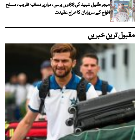
میجر طفیل شہید کی 68 ویں برسی ، مزار پر دعائیہ تقریب ، مسلح
افواج کے سربراہان کا خراج عقیدت
مقبول ترین خبریں