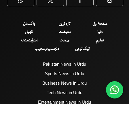
WhatsApp
Twitter
Facebook
Faceboo
صفحۂ اول
تازہ ترین
پاکستان
دنیا
معیشت
کھیل
تعلیم
صحت
انٹرٹینمنٹ
ٹیکنالوجی
دلچسپ و عجیب
Pakistan News in Urdu
Sports News in Urdu
Business News in Urdu
Tech News in Urdu
Entertainment News in Urdu
Health News in Urdu
Hum News English