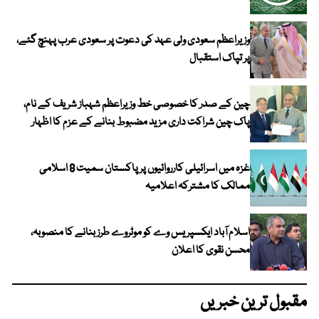
وزیراعظم سعودی ولی عہد کی دعوت پر سعودی عرب پہنچ گئے،
پر تپاک استقبال
چین کے صدر کا خصوصی خط وزیراعظم شہباز شریف کے نام،
پاک چین شراکت داری مزید مضبوط بنانے کے عزم کا اظہار
غزہ میں اسرائیلی کارروائیوں پر پاکستان سمیت 8 اسلامی
ممالک کا مشترکہ اعلامیہ
اسلام آباد ایکسپریس وے کو موٹروے طرز بنانے کا منصوبہ،
محسن نقوی کا اعلان
مقبول ترین خبریں