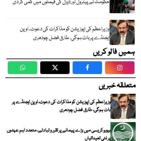
حکومت نے پیٹرول اور ڈیزل کی قیمتوں میں کمی کر دی
وزیراعظم کی اپوزیشن کو مذاکرات کی دعوت، اوپن
ایجنڈے پر بات ہوگی، طارق فضل چودھری
ہمیں فالو کریں
WhatsApp
Twitter
Facebook
Faceboo
متعلقہ خبریں
وزیراعظم کی اپوزیشن کو مذاکرات کی دعوت، اوپن ایجنڈے پر
بات ہوگی، طارق فضل چودھری
بیوروکریسی میں بڑے پیمانے پر تقرر و تبادلے، متعدد اہم عہدوں
پر نئی تعیناتیاں