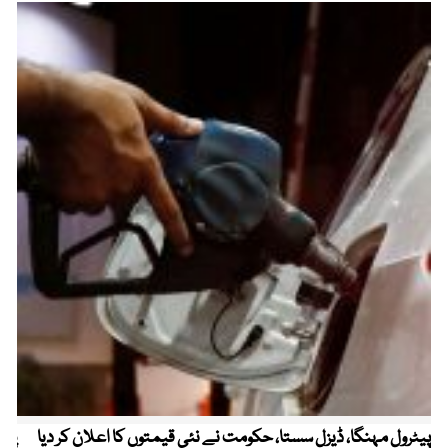
پیٹرول مہنگا، ڈیزل سستا، حکومت نے نئی قیمتوں کا اعلان کر دیا
پنج