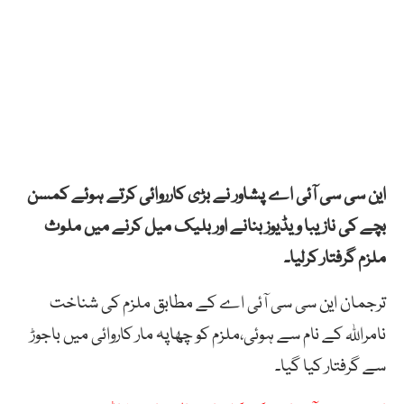
این سی سی آئی اے پشاور نے بڑی کارروائی کرتے ہوئے کمسن
بچے کی نازیبا ویڈیوز بنانے اور بلیک میل کرنے میں ملوث
ملزم گرفتار کرلیا۔
ترجمان این سی سی آئی اے کے مطابق ملزم کی شناخت
نامراللہ کے نام سے ہوئی،ملزم کو چھاپہ مار کاروائی میں باجوڑ
سے گرفتار کیا گیا۔