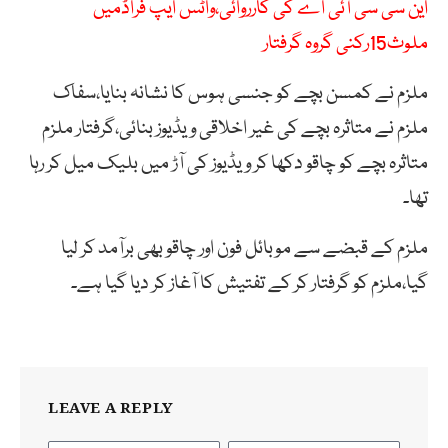
این سی سی آئی اے کی کارروائی،واٹس ایپ فراڈمیں
ملوث15رکنی گروہ گرفتار
ملزم نے کمسن بچے کو جنسی ہوس کا نشانہ بنایا،سفاک
ملزم نے متاثرہ بچے کی غیر اخلاقی ویڈیوز بنائی،گرفتار ملزم
متاثرہ بچے کو چاقو دکھا کر ویڈیوز کی آڑ میں بلیک میل کر رہا
تھا۔
ملزم کے قبضے سے موبائل فون اور چاقو بھی برآمد کر لیا
گیا،ملزم کو گرفتار کر کے تفتیش کا آغاز کر دیا گیا ہے۔
LEAVE A REPLY