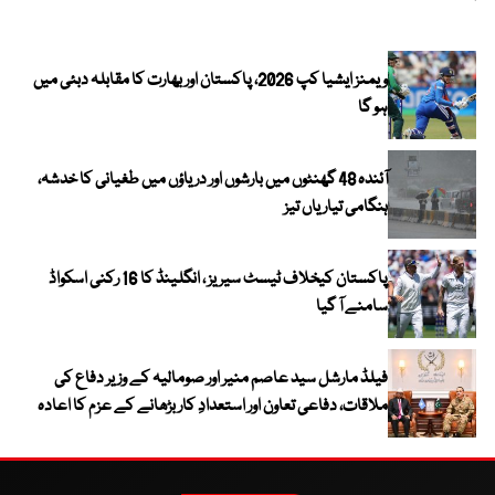
ویمنز ایشیا کپ 2026، پاکستان اور بھارت کا مقابلہ دبئی میں
ہو گا
آئندہ 48 گھنٹوں میں بارشوں اور دریاؤں میں طغیانی کا خدشہ،
ہنگامی تیاریاں تیز
پاکستان کیخلاف ٹیسٹ سیریز ، انگلینڈ کا 16 رکنی اسکواڈ
سامنے آ گیا
فیلڈ مارشل سید عاصم منیر اور صومالیہ کے وزیر دفاع کی
ملاقات، دفاعی تعاون اور استعدادِ کار بڑھانے کے عزم کا اعادہ