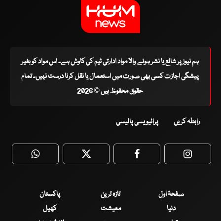
ہم نیوز پر شائع یا نشر ہونے والا مواد ادارتی ٹیم کی کاوش ہے۔ اس مواد کو بغیر
پیشگی اجازت کسی بھی صورت میں استعمال یا نقل کرنا درست نہیں۔ تمام
حقوق محفوظ ہیں © 2026
رابطہ کریں
پرائیویسی پالیسی
WhatsApp
Twitter
Facebook
Faceboo
صفحۂ اول
تازہ ترین
پاکستان
دنیا
معیشت
کھیل