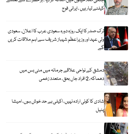
جنگی صلاحیتوں میں اضافہ کر دیا ، ہر خطرے سے نمٹنے
کیلئے تیار ہیں ، ایرانی فوج
ترک صدر کا ایک روزہ دورہ سعودی عرب کا اعلان، سعودی
ولی عہد اور وزیراعظم شہباز شریف سے اہم ملاقات کریں
گے
دمشق کے نواحی علاقے جرمانہ میں منی بس میں
دھماکہ، 2 افراد جاں بحق، متعدد زخمی
شادی کا کوئی ارادہ نہیں، اکیلی بے حد خوش ہوں، امیشا
پٹیل