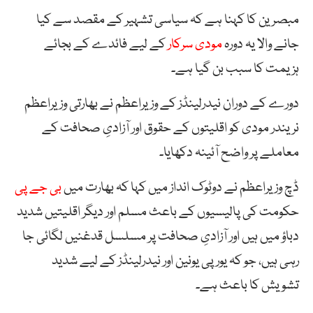
مبصرین کا کہنا ہے کہ سیاسی تشہیر کے مقصد سے کیا
جانے والا یہ دورہ
مودی سرکار
کے لیے فائدے کے بجائے
ہزیمت کا سبب بن گیا ہے۔
دورے کے دوران نیدرلینڈز کے وزیراعظم نے بھارتی وزیراعظم
نریندر مودی کو اقلیتوں کے حقوق اور آزادیِ صحافت کے
معاملے پر واضح آئینہ دکھایا۔
ڈچ وزیراعظم نے دوٹوک انداز میں کہا کہ بھارت میں
بی جے پی
حکومت کی پالیسیوں کے باعث مسلم اور دیگر اقلیتیں شدید
دباؤ میں ہیں اور آزادیِ صحافت پر مسلسل قدغنیں لگائی جا
رہی ہیں، جو کہ یورپی یونین اور نیدرلینڈز کے لیے شدید
تشویش کا باعث ہے۔