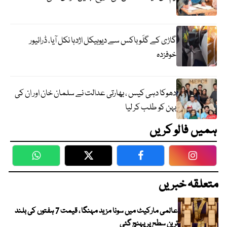
گاڑی کے گلَو باکس سے دیوہیکل اژدہا نکل آیا، ڈرائیور
خوفزدہ
دھوکا دہی کیس ، بھارتی عدالت نے سلمان خان اور ان کی
بہن کو طلب کر لیا
ہمیں فالو کریں
WhatsApp
Twitter
Facebook
Faceboo
متعلقہ خبریں
عالمی مارکیٹ میں سونا مزید مہنگا ، قیمت 7 ہفتوں کی بلند
ترین سطح پر پہنچ گئی