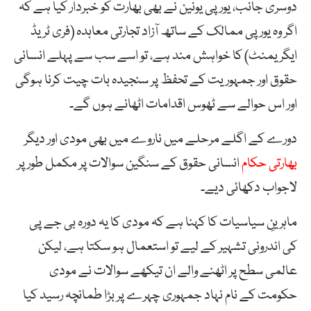
دوسری جانب، یورپی یونین نے بھی بھارت کو خبردار کیا ہے کہ
اگر وہ یورپی ممالک کے ساتھ آزاد تجارتی معاہدہ (فری ٹریڈ
ایگریمنٹ) کا خواہش مند ہے، تو اسے سب سے پہلے انسانی
حقوق اور جمہوریت کے تحفظ پر سنجیدہ بات چیت کرنا ہوگی
اور اس حوالے سے ٹھوس اقدامات اٹھانے ہوں گے۔
دورے کے اگلے مرحلے میں ناروے میں بھی مودی اور دیگر
بھارتی حکام
انسانی حقوق کے سنگین سوالات پر مکمل طور پر
لاجواب دکھائی دیے۔
ماہرینِ سیاسیات کا کہنا ہے کہ مودی کا یہ دورہ بی جے پی
کی اندرونی تشہیر کے لیے تو استعمال ہو سکتا ہے، لیکن
عالمی سطح پر اٹھنے والے ان تیکھے سوالات نے مودی
حکومت کے نام نہاد جمہوری چہرے پر بڑا طمانچہ رسید کیا