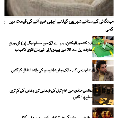
مہنگائی کے ستائے شہریوں کیلئے اچھی خبر، آٹے کی قیمت میں
پیٹ
کمی
آزاد کشمیر الیکشن ، ایل اے 27 میں مسلم لیگ (ن) کی نورین
عارف ، ایل اے 28 میں پیپلز پارٹی کے بازل نقوی کامیاب
پشاور زلمی کے مالک جاوید آفریدی کی والدہ انتقال کر گئیں
عالمی منڈی میں خام تیل کی قیمتیں تین ہفتوں کی کم ترین
سطح پر آ گئیں
سونا پھر سستا ہوگیا،فی تولہ اب کتنے میں ملے گا؟