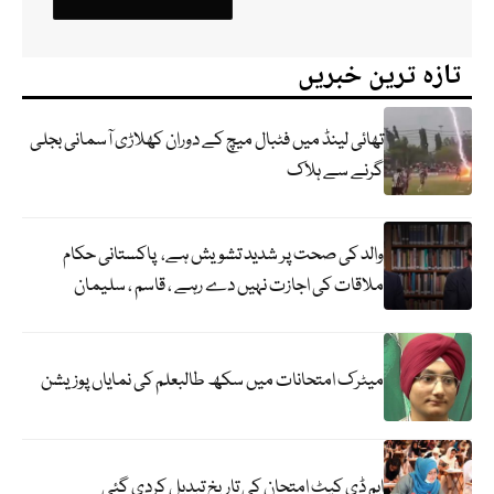
تازہ ترین خبریں
تھائی لینڈ میں فٹبال میچ کے دوران کھلاڑی آسمانی بجلی
گرنے سے ہلاک
والد کی صحت پر شدید تشویش ہے، پاکستانی حکام
ملاقات کی اجازت نہیں دے رہے ، قاسم ، سلیمان
میٹرک امتحانات میں سکھ طالبعلم کی نمایاں پوزیشن
ایم ڈی کیٹ امتحان کی تاریخ تبدیل کردی گئی