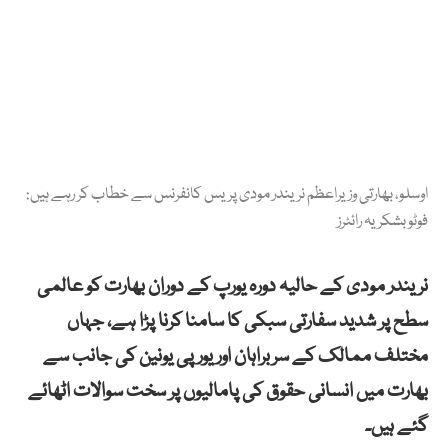
اوسلو، بھارتی وزیراعظم نریندر مودی پریس کانفرنس سے خطاب کر رہے ہیں:
فوٹو بشکریہ رائٹرز
نریندر مودی کے حالیہ دورہ یورپ کے دوران بھارت کو عالمی
سطح پر شدید سفارتی سبکی کا سامنا کرنا پڑا ہے، جہاں
مختلف ممالک کے سربراہان اور یورپی یونین کی جانب سے
بھارت میں انسانی حقوق کی پامالیوں پر سخت سوالات اٹھائے
گئے ہیں۔