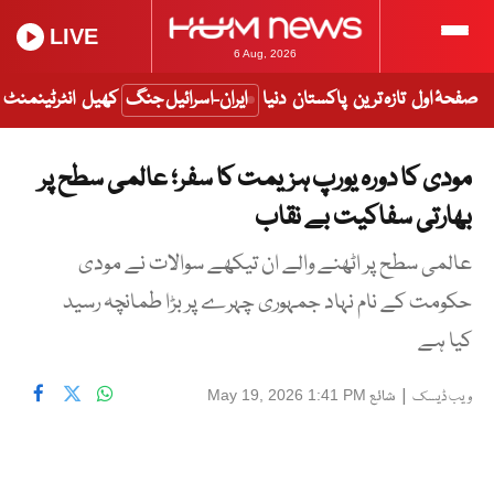
LIVE
6 Aug, 2026
صفحۂ اول
تازہ ترین
پاکستان
دنیا
ایران-اسرائیل جنگ
کھیل
انٹرٹینمنٹ
مودی کا دورہ یورپ ہزیمت کا سفر؛ عالمی سطح پر
بھارتی سفاکیت بے نقاب
عالمی سطح پر اٹھنے والے ان تیکھے سوالات نے مودی
حکومت کے نام نہاد جمہوری چہرے پر بڑا طمانچہ رسید
کیا ہے
|
شائع
May 19, 2026 1:41 PM
ویب ڈیسک