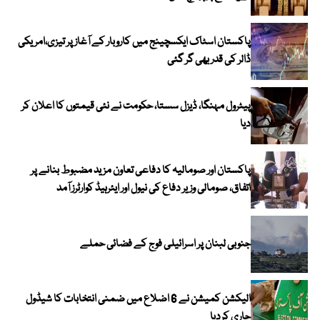
پاکستان اسٹاک ایکسچینج میں کاروبار کے آغاز پر تیزی،امریکی
ڈالر کی قدر بھی گر گئی
پیٹرول مہنگا، ڈیزل سستا، حکومت نے نئی قیمتوں کا اعلان کر
دیا
پاکستان اور صومالیہ کا دفاعی تعاون مزید مضبوط بنانے پر
اتفاق، صومالی وزیر دفاع کی نیول اور ایئرہیڈ کوارٹرز آمد
جنوبی لبنان پر اسرائیلی فوج کے فضائی حملے
الیکشن کمیشن نے 6 اضلاع میں ضمنی انتخابات کا شیڈول
جاری کردیا