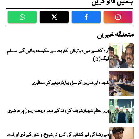
ہمیں فالو کریں
WhatsApp
Twitter
Facebook
Faceboo
متعلقہ خبریں
آزاد کشمیر میں دو تہائی اکثریت سے حکومت بنائیں گے ، مسلم
لیگ ( ن )
شہداء اور غازیوں کو سول ایوارڈز دینے کی منظوری
وزیر اعظم شہباز شریف کی وفد کے ہمراہ روضہ رسولؐ پر حاضری
میر رضا کی قبر کشائی کی کارروائی شروع ، والدین کے ڈی این اے