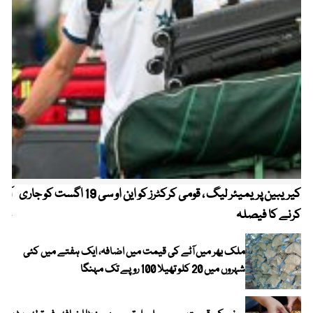
کیریبین پریمیئر لیگ ، قومی کرکٹرز کو این او سی 19 اگست کو جاری
آز
کرنے کا فیصلہ
چھی
ملک بھر میں آٹے کی قیمت میں اضافہ، ایک ہفتے میں کئی
شہروں میں 20 کلو تھیلا 100 روپے تک مہنگا