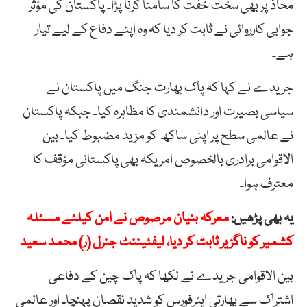
محاذ پر بھی سخت خفت کا سامنا کرنا پڑا۔ پاکستان کی مؤثر
جوابی کارروائی نے ثابت کر دیا کہ وہ اپنے دفاع کے لیے تیار
ہے۔
جریدے نے کہا کہ پاک بھارت جنگ میں پاکستان نے
سیاسی بصیرت اور دانشمندی کا مظاہرہ کیا۔ جبکہ پاکستان
نے عالمی سطح پر اپنی ساکھ کو مزید مضبوط کیا۔ بین
الاقوامی برادری بالخصوص امریکہ بھی پاکستانی مؤقف کا
معترف ہوا۔
یہ بھی پڑھیں:
معرکہ بنیان مرصوص نے امن کیلئے مسئلہ
کشمیر کو ناگزیر ثابت کر دیا، لیفٹیننٹ جنرل (ر) محمد سعید
بین الاقوامی جریدے نے لکھا کہ پاک چین کے دفاعی
اشتراک سے بھارتی ایئرفورس کو شدید نقصان پہنچا۔ اور عالمی