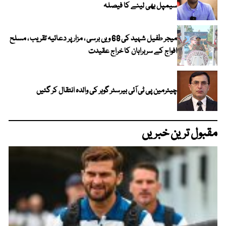
سیمپل بھی لینے کا فیصلہ
میجر طفیل شہید کی 68 ویں برسی ، مزار پر دعائیہ تقریب ، مسلح
افواج کے سربراہان کا خراج عقیدت
چیئرمین پی ٹی آئی بیرسٹر گوہر کی والدہ انتقال کر گئیں
مقبول ترین خبریں