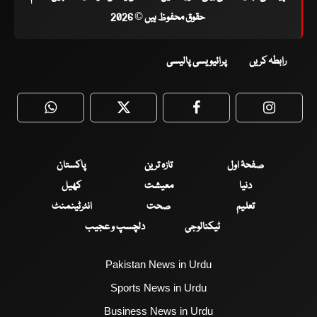
حقوق محفوظ ہیں © 2026
رابطہ کریں
پرائیویسی پالیسی
WhatsApp
Twitter
Facebook
Faceboo
صفحۂ اول
تازہ ترین
پاکستان
دنیا
معیشت
کھیل
تعلیم
صحت
انٹرٹینمنٹ
ٹیکنالوجی
دلچسپ و عجیب
Pakistan News in Urdu
Sports News in Urdu
Business News in Urdu