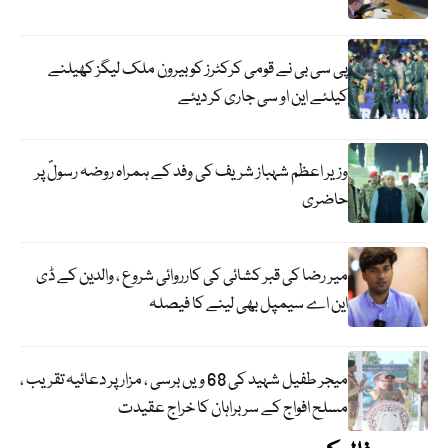
پی سی بی نے قومی کرکٹرز کو بیرون ملک لیگز کھیلنے
کیلئے این او سی جاری کر دیئے
وزیر اعظم شہباز شریف کی وفد کے ہمراہ روضہ رسولؐ پر
حاضری
میر رضا کی قبر کشائی کی کارروائی شروع ، والدین کے ڈی
این اے سیمپل بھی لینے کا فیصلہ
میجر طفیل شہید کی 68 ویں برسی ، مزار پر دعائیہ تقریب ،
مسلح افواج کے سربراہان کا خراج عقیدت