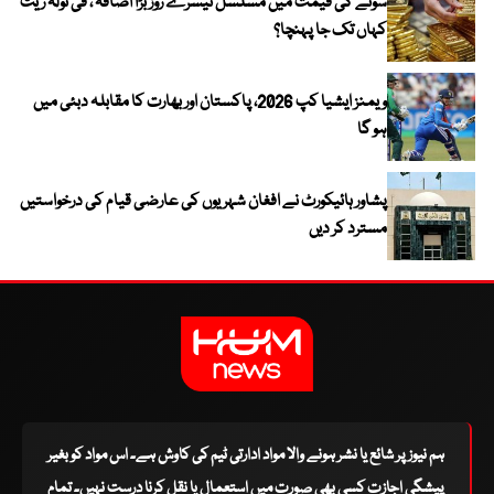
سونے کی قیمت میں مسلسل تیسرے روز بڑا اضافہ ، فی تولہ ریٹ
کہاں تک جا پہنچا؟
ویمنز ایشیا کپ 2026، پاکستان اور بھارت کا مقابلہ دبئی میں
ہو گا
پشاور ہائیکورٹ نے افغان شہریوں کی عارضی قیام کی درخواستیں
مسترد کر دیں
ہم نیوز پر شائع یا نشر ہونے والا مواد ادارتی ٹیم کی کاوش ہے۔ اس مواد کو بغیر
پیشگی اجازت کسی بھی صورت میں استعمال یا نقل کرنا درست نہیں۔ تمام