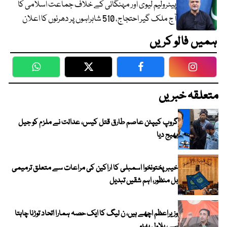
پیٹرولیم لیوی اور مہنگائی کے خلاف جماعت اسلامی کا
آج ملک گیر احتجاج، 510 شاہراہوں پر دھرنوں کا اعلان
ہمیں فالو کریں
WhatsApp
Twitter
Facebook
Faceboo
متعلقہ خبریں
گروپ کیپٹن عاصم طارق قتل کیس، عدالت نے ملزم کو جیل
بھیج دیا
خیبرپختونخوا اسمبلی کا اراکین کی مراعات سے متعلق ترمیمی
بل منظور، اہم شقیں تبدیل
وزیراعظم اچھے ہیں، ن لیگ کا ایک حصہ ہمارا اتحاد توڑنا چاہتا
ہے، بلاول بھٹو