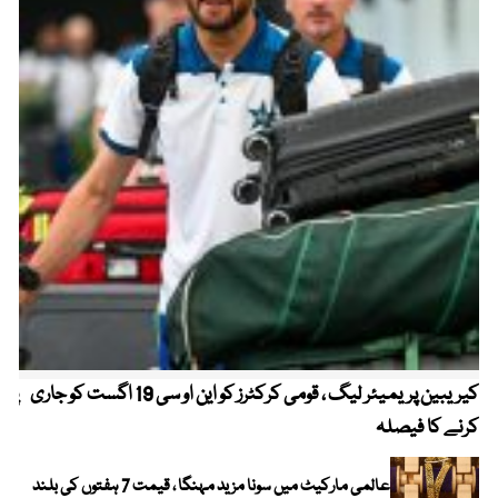
کیریبین پریمیئر لیگ ، قومی کرکٹرز کو این او سی 19 اگست کو جاری
پیٹ
کرنے کا فیصلہ
عالمی مارکیٹ میں سونا مزید مہنگا ، قیمت 7 ہفتوں کی بلند