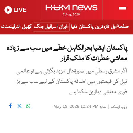
LIVE
7 Aug, 2026
صفحۂ اول
تازہ ترین
پاکستان
دنیا
ایران-اسرائیل جنگ
کھیل
انٹرٹینمنٹ
پاکستان ایشیا بحرالکاہل خطے میں سب سے زیادہ
معاشی خطرات کا ملک قرار
اگر مشرق وسطیٰ میں صورتحال مزید بگڑتی ہے تو عالمی
تیل کی قیمتوں میں اضافہ پاکستان کے لیے سب سے بڑا
فوری معاشی دباؤ بن سکتا ہے
|
شائع
May 19, 2026 12:24 PM
ویب ڈیسک