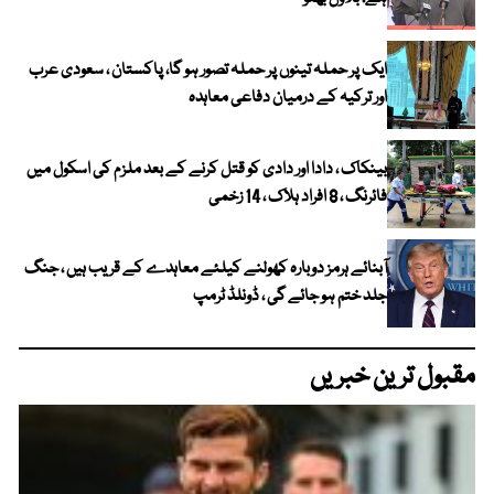
ایک پر حملہ تینوں پر حملہ تصور ہو گا، پاکستان ، سعودی عرب
اور ترکیہ کے درمیان دفاعی معاہدہ
بینکاک ، دادا اور دادی کو قتل کرنے کے بعد ملزم کی اسکول میں
فائرنگ ، 8 افراد ہلاک ، 14 زخمی
آبنائے ہرمز دوبارہ کھولنے کیلئے معاہدے کے قریب ہیں ، جنگ
جلد ختم ہو جائے گی ، ڈونلڈ ٹرمپ
مقبول ترین خبریں