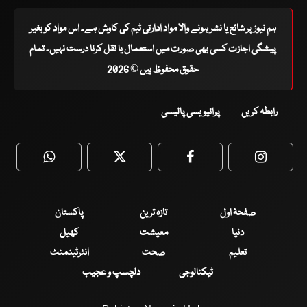
ہم نیوز پر شائع یا نشر ہونے والا مواد ادارتی ٹیم کی کاوش ہے۔ اس مواد کو بغیر
پیشگی اجازت کسی بھی صورت میں استعمال یا نقل کرنا درست نہیں۔ تمام
حقوق محفوظ ہیں © 2026
رابطہ کریں
پرائیویسی پالیسی
WhatsApp
Twitter
Facebook
Faceboo
صفحۂ اول
تازہ ترین
پاکستان
دنیا
معیشت
کھیل
تعلیم
صحت
انٹرٹینمنٹ
ٹیکنالوجی
دلچسپ و عجیب