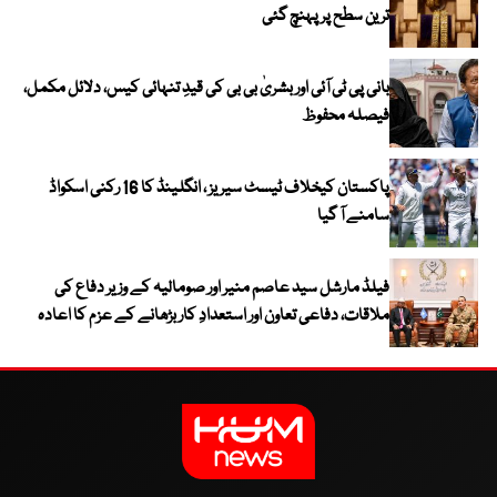
ترین سطح پر پہنچ گئی
بانی پی ٹی آئی اور بشریٰ بی بی کی قیدِ تنہائی کیس، دلائل مکمل،
فیصلہ محفوظ
پاکستان کیخلاف ٹیسٹ سیریز ، انگلینڈ کا 16 رکنی اسکواڈ
سامنے آ گیا
فیلڈ مارشل سید عاصم منیر اور صومالیہ کے وزیر دفاع کی
ملاقات، دفاعی تعاون اور استعدادِ کار بڑھانے کے عزم کا اعادہ