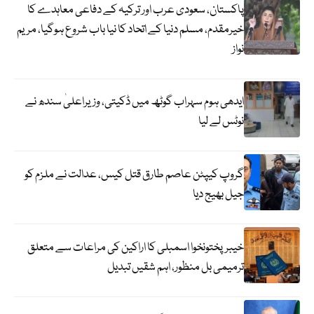
پاکستان، سعودی عرب اور ترکیہ کے دفاعی معاہدے کا
خیرمقدم، مسلم دنیا کے اتحاد کا نیا باب شروع ہوگیا، مریم
نواز
ایدھی ہوم سہراب گوٹھ میں ڈکیتی، وزیراعلیٰ سندھ نے
نوٹس لے لیا
گروپ کیپٹن عاصم طارق قتل کیس، عدالت نے ملزم کو
جیل بھیج دیا
خیبرپختونخوا اسمبلی کا اراکین کی مراعات سے متعلق
ترمیمی بل منظور، اہم شقیں تبدیل