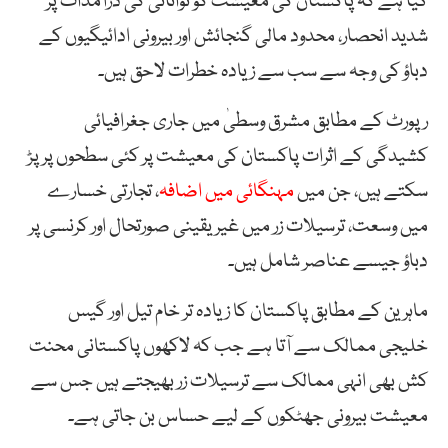
گیا ہے کہ پاکستان کی معیشت کو توانائی کی درآمدات پر
شدید انحصار، محدود مالی گنجائش اور بیرونی ادائیگیوں کے
دباؤ کی وجہ سے سب سے زیادہ خطرات لاحق ہیں۔
رپورٹ کے مطابق مشرق وسطیٰ میں جاری جغرافیائی
کشیدگی کے اثرات پاکستان کی معیشت پر کئی سطحوں پر پڑ
سکتے ہیں، جن میں
مہنگائی میں اضافہ
، تجارتی خسارے
میں وسعت، ترسیلات زر میں غیریقینی صورتحال اور کرنسی پر
دباؤ جیسے عناصر شامل ہیں۔
ماہرین کے مطابق پاکستان کا زیادہ تر خام تیل اور گیس
خلیجی ممالک سے آتا ہے جب کہ لاکھوں پاکستانی محنت
کش بھی انہی ممالک سے ترسیلات زر بھیجتے ہیں جس سے
معیشت بیرونی جھٹکوں کے لیے حساس بن جاتی ہے۔