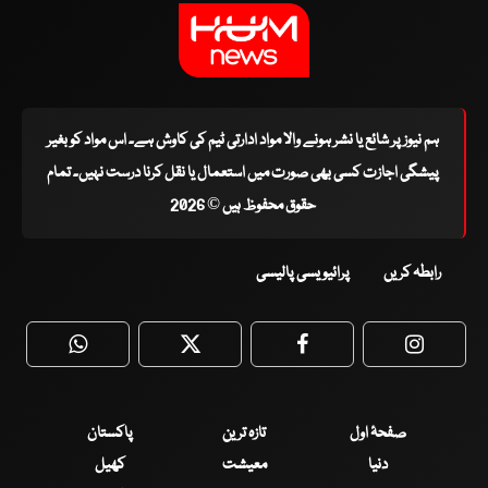
ہم نیوز پر شائع یا نشر ہونے والا مواد ادارتی ٹیم کی کاوش ہے۔ اس مواد کو بغیر
پیشگی اجازت کسی بھی صورت میں استعمال یا نقل کرنا درست نہیں۔ تمام
حقوق محفوظ ہیں © 2026
رابطہ کریں
پرائیویسی پالیسی
WhatsApp
Twitter
Facebook
Faceboo
صفحۂ اول
تازہ ترین
پاکستان
دنیا
معیشت
کھیل