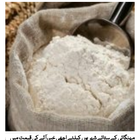
مہنگائی کے ستائے شہریوں کیلئے اچھی خبر، آٹے کی قیمت میں
پیٹ