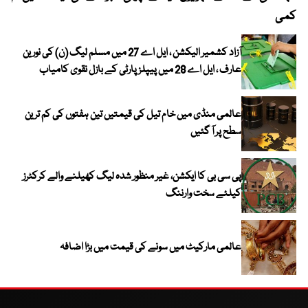
کمی
آزاد کشمیر الیکشن ، ایل اے 27 میں مسلم لیگ (ن) کی نورین
عارف ، ایل اے 28 میں پیپلز پارٹی کے بازل نقوی کامیاب
عالمی منڈی میں خام تیل کی قیمتیں تین ہفتوں کی کم ترین
سطح پر آ گئیں
پی سی بی کا ایکشن، غیر منظور شدہ لیگ کھیلنے والے کرکٹرز
کیلئے سخت وارننگ
عالمی مارکیٹ میں سونے کی قیمت میں بڑا اضافہ