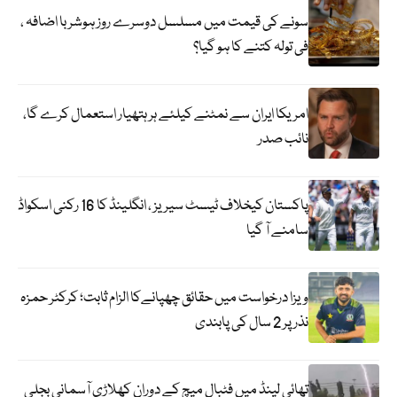
سونے کی قیمت میں مسلسل دوسرے روز ہوشربا اضافہ ،
فی تولہ کتنے کا ہو گیا؟
امریکا ایران سے نمٹنے کیلئے ہر ہتھیار استعمال کرے گا،
نائب صدر
پاکستان کیخلاف ٹیسٹ سیریز ، انگلینڈ کا 16 رکنی اسکواڈ
سامنے آ گیا
ویزا درخواست میں حقائق چھپانےکا الزام ثابت؛ کرکٹر حمزہ
نذر پر 2 سال کی پابندی
تھائی لینڈ میں فٹبال میچ کے دوران کھلاڑی آسمانی بجلی