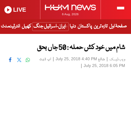
LIVE
6 Aug, 2026
صفحۂ اول
تازہ ترین
پاکستان
دنیا
ایران-اسرائیل جنگ
کھیل
انٹرٹینمنٹ
شام میں خود کش حملہ : 50 جاں بحق
|
شائع
|
اپ ڈیٹ
July 25, 2018 4:40 PM
ویب ڈیسک
|
July 25, 2018 6:05 PM