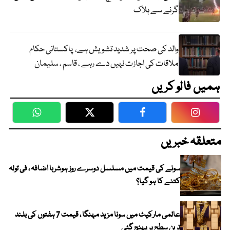
گرنے سے ہلاک
والد کی صحت پر شدید تشویش ہے، پاکستانی حکام
ملاقات کی اجازت نہیں دے رہے ، قاسم ، سلیمان
ہمیں فالو کریں
WhatsApp
Twitter
Facebook
Faceboo
متعلقہ خبریں
سونے کی قیمت میں مسلسل دوسرے روز ہوشربا اضافہ ، فی تولہ
کتنے کا ہو گیا؟
عالمی مارکیٹ میں سونا مزید مہنگا ، قیمت 7 ہفتوں کی بلند
ترین سطح پر پہنچ گئی