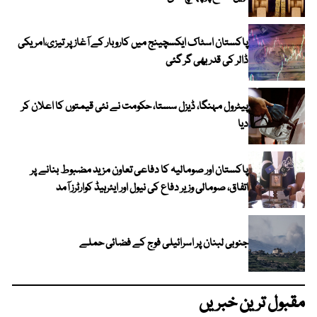
پاکستان اسٹاک ایکسچینج میں کاروبار کے آغاز پر تیزی،امریکی
ڈالر کی قدر بھی گر گئی
پیٹرول مہنگا، ڈیزل سستا، حکومت نے نئی قیمتوں کا اعلان کر
دیا
پاکستان اور صومالیہ کا دفاعی تعاون مزید مضبوط بنانے پر
اتفاق، صومالی وزیر دفاع کی نیول اور ایئرہیڈ کوارٹرز آمد
جنوبی لبنان پر اسرائیلی فوج کے فضائی حملے
مقبول ترین خبریں