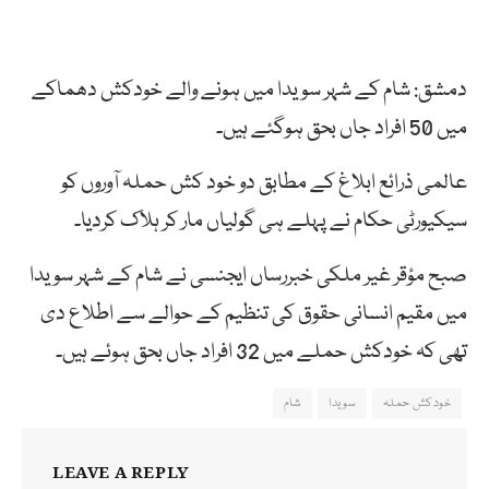
دمشق: شام کے شہر سویدا میں ہونے والے خودکش دھماکے
میں 50 افراد جاں بحق ہوگئے ہیں۔
عالمی ذرائع ابلاغ کے مطابق دو خود کش حملہ آوروں کو
سیکیورٹی حکام نے پہلے ہی گولیاں مار کر ہلاک کردیا۔
صبح مؤقر غیر ملکی خبررساں ایجنسی نے شام کے شہر سویدا
میں مقیم انسانی حقوق کی تنظیم کے حوالے سے اطلاع دی
تھی کہ خودکش حملے میں 32 افراد جاں بحق ہوئے ہیں۔
خودکش حملہ
سویدا
شام
LEAVE A REPLY