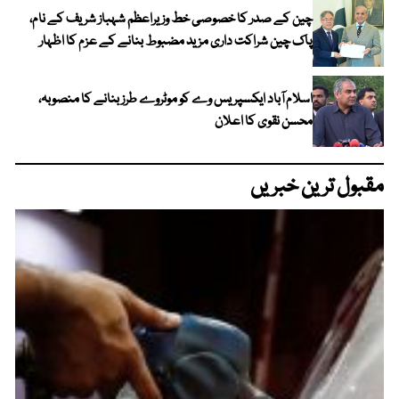
چین کے صدر کا خصوصی خط وزیراعظم شہباز شریف کے نام،
پاک چین شراکت داری مزید مضبوط بنانے کے عزم کا اظہار
اسلام آباد ایکسپریس وے کو موٹروے طرز بنانے کا منصوبہ،
محسن نقوی کا اعلان
مقبول ترین خبریں