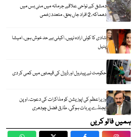
دمشق کے نواحی علاقے جرمانہ میں منی بس میں
دھماکہ، 2 افراد جاں بحق، متعدد زخمی
شادی کا کوئی ارادہ نہیں، اکیلی بے حد خوش ہوں، امیشا
پٹیل
حکومت نے پیٹرول اور ڈیزل کی قیمتوں میں کمی کر دی
وزیراعظم کی اپوزیشن کو مذاکرات کی دعوت، اوپن
ایجنڈے پر بات ہوگی، طارق فضل چودھری
ہمیں فالو کریں