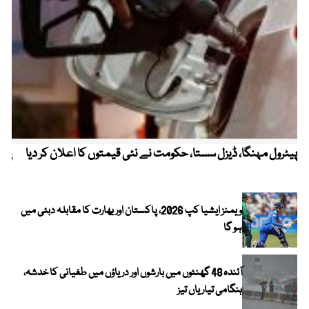
پیٹرول مہنگا، ڈیزل سستا، حکومت نے نئی قیمتوں کا اعلان کر دیا
پنج
ویمنز ایشیا کپ 2026، پاکستان اور بھارت کا مقابلہ دبئی میں
ہو گا
آئندہ 48 گھنٹوں میں بارشوں اور دریاؤں میں طغیانی کا خدشہ،
ہنگامی تیاریاں تیز