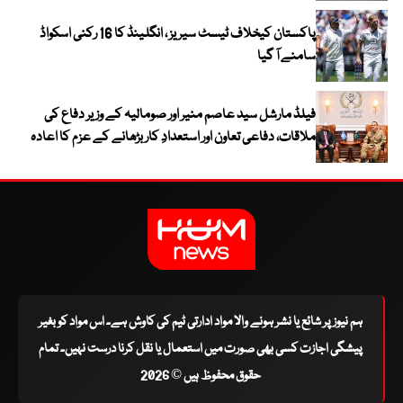
پاکستان کیخلاف ٹیسٹ سیریز ، انگلینڈ کا 16 رکنی اسکواڈ
سامنے آ گیا
فیلڈ مارشل سید عاصم منیر اور صومالیہ کے وزیر دفاع کی
ملاقات، دفاعی تعاون اور استعدادِ کار بڑھانے کے عزم کا اعادہ
ہم نیوز پر شائع یا نشر ہونے والا مواد ادارتی ٹیم کی کاوش ہے۔ اس مواد کو بغیر
پیشگی اجازت کسی بھی صورت میں استعمال یا نقل کرنا درست نہیں۔ تمام
حقوق محفوظ ہیں © 2026