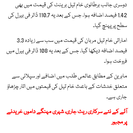
دوسری جانب برطانوی خام تیل برینٹ کی قیمت میں بھی
1.42 فیصد اضافہ ہوا، جس کے بعد یہ 110.7 ڈالر فی بیرل کی
سطح پر پہنچ گیا۔
اماراتی خام تیل مربان کی قیمت میں سب سے زیادہ 3.3
فیصد اضافہ دیکھا گیا، جس کے بعد یہ 108 ڈالر فی بیرل میں
فروخت ہوا۔
ماہرین کے مطابق عالمی طلب میں اضافے اور سپلائی سے
متعلق خدشات کے باعث خام تیل کی قیمتوں میں اتار چڑھاؤ
جاری ہے۔
آٹے کے نئے سرکاری ریٹ جاری، شہری مہنگے داموں خریدنے
پر مجبور