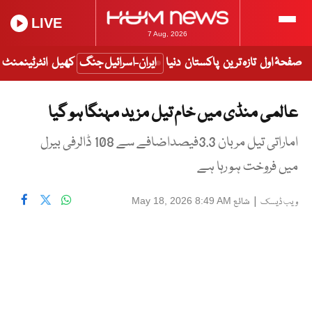
LIVE
7 Aug, 2026
صفحۂ اول
تازہ ترین
پاکستان
دنیا
ایران-اسرائیل جنگ
کھیل
انٹرٹینمنٹ
عالمی منڈی میں خام تیل مزید مہنگا ہو گیا
اماراتی تیل مربان 3.3فیصداضافے سے 108 ڈالرفی بیرل
میں فروخت ہو رہا ہے
|
شائع
May 18, 2026 8:49 AM
ویب ڈیسک