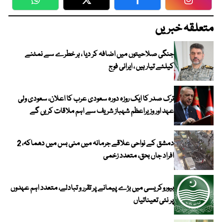
WhatsApp
Twitter
Facebook
Faceboo
متعلقہ خبریں
جنگی صلاحیتوں میں اضافہ کر دیا ، ہر خطرے سے نمٹنے
کیلئے تیار ہیں ، ایرانی فوج
ترک صدر کا ایک روزہ دورہ سعودی عرب کا اعلان، سعودی ولی
عہد اور وزیراعظم شہباز شریف سے اہم ملاقات کریں گے
دمشق کے نواحی علاقے جرمانہ میں منی بس میں دھماکہ، 2
افراد جاں بحق، متعدد زخمی
بیوروکریسی میں بڑے پیمانے پر تقرر و تبادلے، متعدد اہم عہدوں
پر نئی تعیناتیاں