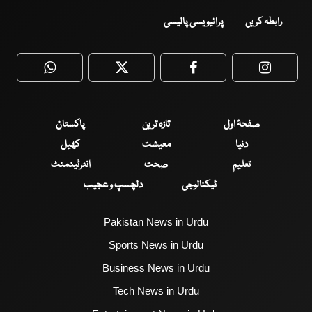
رابطہ کریں
پرائیویسی پالیسی
WhatsApp
Twitter
Facebook
Faceboo
صفحۂ اول
تازہ ترین
پاکستان
دنیا
معیشت
کھیل
تعلیم
صحت
انٹرٹینمنٹ
ٹیکنالوجی
دلچسپ و عجیب
Pakistan News in Urdu
Sports News in Urdu
Business News in Urdu
Tech News in Urdu