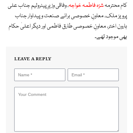
کام محترمہ
شزہ فاطمہ خواجہ
، وفاقی وزیرِ پیٹرولیم جناب علی
پرویز ملک، معاونِ خصوصی برائے صنعت و پیداوار جناب
ہارون اختر، معاونِ خصوصی طارق فاطمی اور دیگر اعلیٰ حکام
بھی موجود تھے۔
LEAVE A REPLY