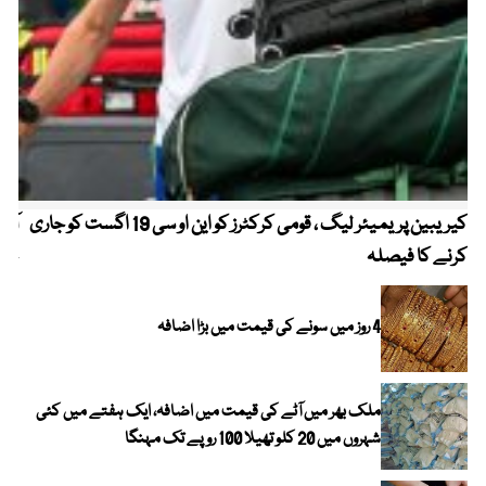
کیریبین پریمیئر لیگ ، قومی کرکٹرز کو این او سی 19 اگست کو جاری
آز
کرنے کا فیصلہ
چھی
4 روز میں سونے کی قیمت میں بڑا اضافہ
ملک بھر میں آٹے کی قیمت میں اضافہ، ایک ہفتے میں کئی
شہروں میں 20 کلو تھیلا 100 روپے تک مہنگا