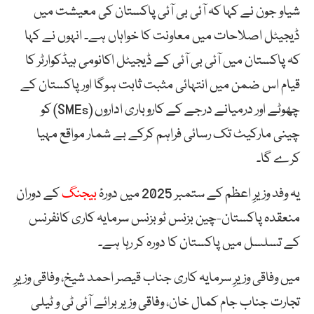
شیاو جون نے کہا کہ آئی بی آئی پاکستان کی معیشت میں
ڈیجیٹل اصلاحات میں معاونت کا خواہاں ہے۔ انہوں نے کہا
کہ پاکستان میں آئی بی آئی کے ڈیجیٹل اکانومی ہیڈکوارٹر کا
قیام اس ضمن میں انتہائی مثبت ثابت ہوگا اور پاکستان کے
چھوٹے اور درمیانے درجے کے کاروباری اداروں (SMEs) کو
چینی مارکیٹ تک رسائی فراہم کرکے بے شمار مواقع مہیا
کرے گا۔
یہ وفد وزیرِ اعظم کے ستمبر 2025 میں دورۂ
بیجنگ
کے دوران
منعقدہ پاکستان-چین بزنس ٹو بزنس سرمایہ کاری کانفرنس
کے تسلسل میں پاکستان کا دورہ کر رہا ہے۔
میں وفاقی وزیرِ سرمایہ کاری جناب قیصر احمد شیخ، وفاقی وزیرِ
تجارت جناب جام کمال خان، وفاقی وزیر برائے آئی ٹی و ٹیلی