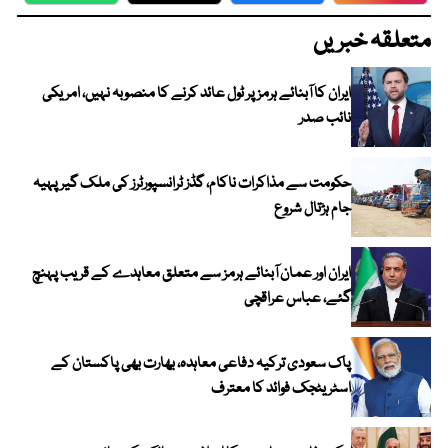
متعلقہ خبریں
ایران کا آبنائے ہرمز پر ٹول عائد کرنے کا منصوبہ نہیں، امریکی
نائب صدر
حکومت سے مذاکرات ناکام، گڈز ٹرانسپورٹرز کی ملک گیر پہیہ
جام ہڑتال شروع
ایران اور عمان آبنائے ہرمز سے متعلق معاہدے کے قریب پہنچ
گئے، عباس عراقچی
پاک سعودی ترکیہ دفاعی معاہدہ، بھارت بھی پاکستان کے
اسٹریٹجک فوائد کا معترف