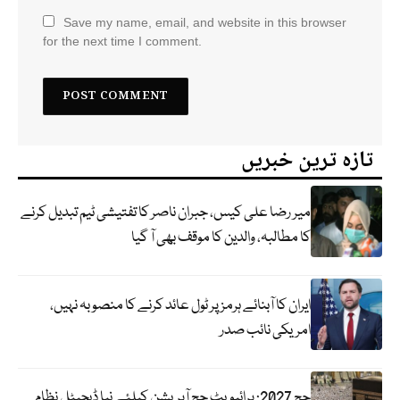
Save my name, email, and website in this browser
for the next time I comment.
تازہ ترین خبریں
میر رضا علی کیس، جبران ناصر کا تفتیشی ٹیم تبدیل کرنے
کا مطالبہ، والدین کا موقف بھی آ گیا
ایران کا آبنائے ہرمز پر ٹول عائد کرنے کا منصوبہ نہیں،
امریکی نائب صدر
حج 2027: پرائیویٹ حج آپریشن کیلئے نیا ڈیجیٹل نظام