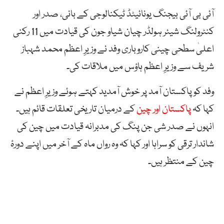
آئی بی آئی بیجنگ یونائیٹڈ ٹیکنالوجی کے بانی، صدر اور
کنٹرولنگ شیئر ہولڈر چیان شیاو جون کی قیادت میں 11 رکنی
اعلیٰ سطحی چینی کاروباری وفد نے وزیرِ اعظم محمد شہباز
شریف سے وزیرِ اعظم ہاؤس میں ملاقات کی۔
وفد کو پاکستان آمد پر خوش آمدید کہتے ہوئے وزیرِ اعظم نے
کہا کہ
پاکستان اور چین
کے درمیان تاریخی تعلقات قائم ہیں۔
انہوں نے صدر شی جن پنگ کی مدبرانہ قیادت میں چین کی
شاندار ترقی کو سراہا اور کہا کہ وہ رواں ماہ کے آخر میں اپنے دورۂ
چین کے منتظر ہیں۔