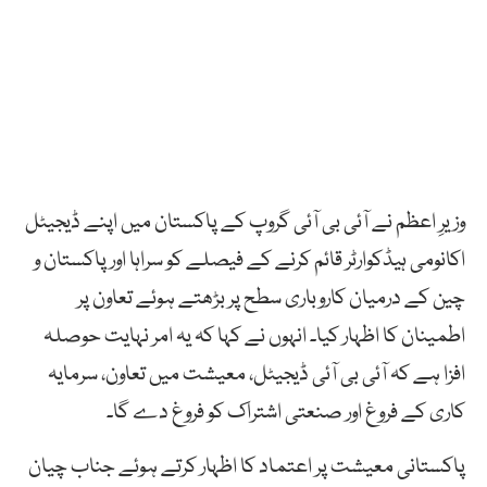
وزیرِ اعظم نے آئی بی آئی گروپ کے پاکستان میں اپنے ڈیجیٹل
اکانومی ہیڈکوارٹر قائم کرنے کے فیصلے کو سراہا اور پاکستان و
چین کے درمیان کاروباری سطح پر بڑھتے ہوئے تعاون پر
اطمینان کا اظہار کیا۔ انہوں نے کہا کہ یہ امر نہایت حوصلہ
افزا ہے کہ آئی بی آئی ڈیجیٹل، معیشت میں تعاون، سرمایہ
کاری کے فروغ اور صنعتی اشتراک کو فروغ دے گا۔
پاکستانی معیشت پر اعتماد کا اظہار کرتے ہوئے جناب چیان