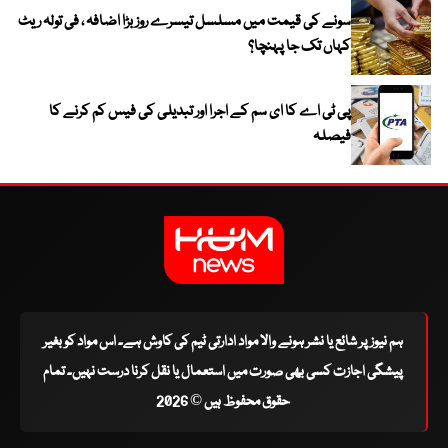
سونے کی قیمت میں مسلسل تیسرے روز بڑا اضافہ ، فی تولہ ریٹ
کہاں تک جا پہنچا؟
پی ٹی اے کا ای سم کے اجرا اور تبدیلی کی فیس کم کرنے کا
فیصلہ
ہم نیوز پر شائع یا نشر ہونے والا مواد ادارتی ٹیم کی کاوش ہے۔ اس مواد کو بغیر
پیشگی اجازت کسی بھی صورت میں استعمال یا نقل کرنا درست نہیں۔ تمام
حقوق محفوظ ہیں © 2026