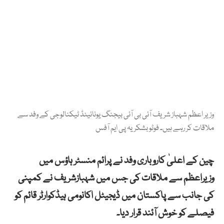
وزیر اعظم شہباز شریف آئی بی آئی بیجنگ یونائیٹڈ ٹیکنالوجی کے وفد سے
ملاقات کر رہے ہیں۔ فوٹو بشکریہ پی ایم آفس
چین کے اعلیٰ کاروباری وفد نے پرائم منسٹر ہاؤس میں
وزیراعظم سے ملاقات کی جس میں شہبازشریف نے کمپنی
کی جانب سے پاکستان میں ڈیجیٹل اکانومی ہیڈکوارٹر قائم کو
فیصلے کو خوش آئند قرار دیا۔