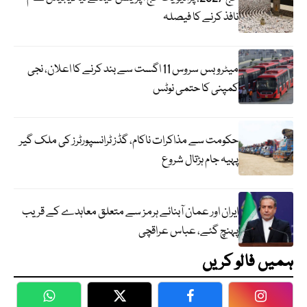
نافذ کرنے کا فیصلہ
میٹرو بس سروس 11 اگست سے بند کرنے کا اعلان، نجی
کمپنی کا حتمی نوٹس
حکومت سے مذاکرات ناکام، گڈز ٹرانسپورٹرز کی ملک گیر
پہیہ جام ہڑتال شروع
ایران اور عمان آبنائے ہرمز سے متعلق معاہدے کے قریب
پہنچ گئے، عباس عراقچی
ہمیں فالو کریں
WhatsApp
Twitter
Facebook
Faceboo