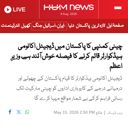
LIVE
8 Aug, 2026
صفحۂ اول
تازہ ترین
پاکستان
دنیا
ایران-اسرائیل جنگ
کھیل
انٹرٹینمنٹ
چینی کمنپی کا پاکستان میں ڈیجیٹل اکانومی
ہیڈکوارٹر قائم کرنے کا فیصلہ خوش آئند ہے، وزیرِ
اعظم
ڈیجیٹل اکانومی ہیڈکوارٹر کا قیام پاکستان کے چھوٹے اور
درمیانے درجے کے کاروباری اداروں کو چینی مارکیٹ تک
رسائی فراہم کرکے بے شمار مواقع مہیا کرے گا
|
شائع
May 15, 2026 2:50 PM
ویب ڈیسک