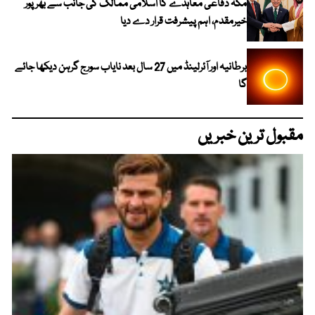
مکہ دفاعی معاہدے کا اسلامی ممالک کی جانب سے بھرپور
خیرمقدم، اہم پیشرفت قرار دے دیا
برطانیہ اور آئرلینڈ میں 27 سال بعد نایاب سورج گرہن دیکھا جائے
گا
مقبول ترین خبریں