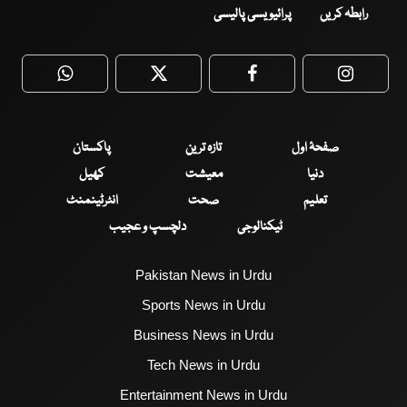
رابطہ کریں
پرائیویسی پالیسی
WhatsApp
Twitter
Facebook
Faceboo
صفحۂ اول
تازہ ترین
پاکستان
دنیا
معیشت
کھیل
تعلیم
صحت
انٹرٹینمنٹ
ٹیکنالوجی
دلچسپ و عجیب
Pakistan News in Urdu
Sports News in Urdu
Business News in Urdu
Tech News in Urdu
Entertainment News in Urdu