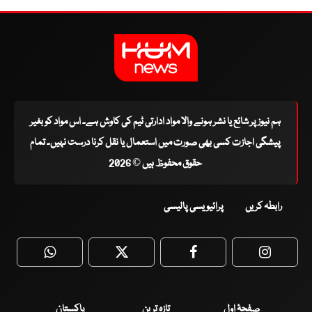
ہم نیوز پر شائع یا نشر ہونے والا مواد ادارتی ٹیم کی کاوش ہے۔ اس مواد کو بغیر
پیشگی اجازت کسی بھی صورت میں استعمال یا نقل کرنا درست نہیں۔ تمام
حقوق محفوظ ہیں © 2026
رابطہ کریں
پرائیویسی پالیسی
WhatsApp
Twitter
Facebook
Faceboo
صفحۂ اول
تازہ ترین
پاکستان