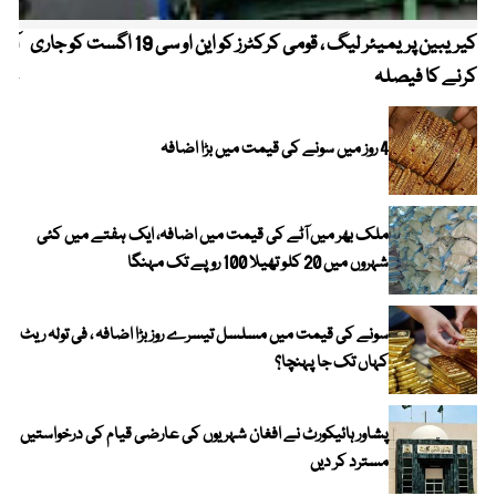
کیریبین پریمیئر لیگ ، قومی کرکٹرز کو این او سی 19 اگست کو جاری
آز
کرنے کا فیصلہ
چھی
4 روز میں سونے کی قیمت میں بڑا اضافہ
ملک بھر میں آٹے کی قیمت میں اضافہ، ایک ہفتے میں کئی
شہروں میں 20 کلو تھیلا 100 روپے تک مہنگا
سونے کی قیمت میں مسلسل تیسرے روز بڑا اضافہ ، فی تولہ ریٹ
کہاں تک جا پہنچا؟
پشاور ہائیکورٹ نے افغان شہریوں کی عارضی قیام کی درخواستیں
مسترد کر دیں