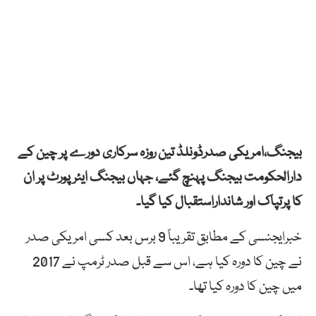
بیجنگ،امریکی صدرڈونلڈ تین روزہ سرکاری دورے پر چین کے
دارالحکومت بیجنگ پہنچ گئے، جہاں بیجنگ ایئرپورٹ پر ان
کا پرتپاک اور شانداراستقبال کیا گیا۔
خبرایجنسی کے مطابق تقریباً 9 برس بعد کسی امریکی صدر
نے چین کا دورہ کیا ہے، اس سے قبل صدر ٹرمپ نے 2017
میں چین کا دورہ کیا تھا۔