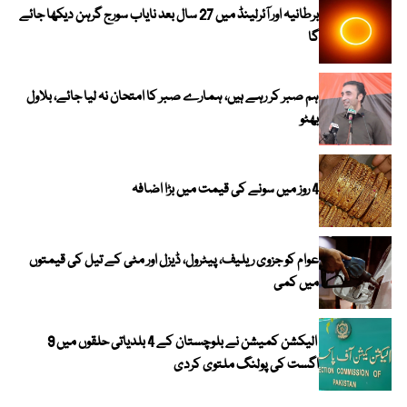
برطانیہ اور آئرلینڈ میں 27 سال بعد نایاب سورج گرہن دیکھا جائے
گا
ہم صبر کر رہے ہیں، ہمارے صبر کا امتحان نہ لیا جائے، بلاول
بھٹو
4 روز میں سونے کی قیمت میں بڑا اضافہ
عوام کو جزوی ریلیف، پیٹرول، ڈیزل اور مٹی کے تیل کی قیمتوں
میں کمی
الیکشن کمیشن نے بلوچستان کے 4 بلدیاتی حلقوں میں 9
اگست کی پولنگ ملتوی کردی