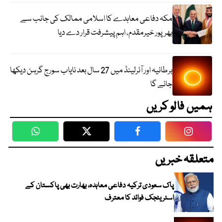
مکہ دفاعی معاہدے کا اسلامی ممالک کی جانب سے
بھرپور خیرمقدم، اہم پیشرفت قرار دے دیا
برطانیہ اور آئرلینڈ میں 27 سال بعد نایاب سورج گرہن دیکھا
جائے گا
ہمیں فالو کریں
WhatsApp
Twitter
Facebook
Faceboo
متعلقہ خبریں
پاک سعودی ترکیہ دفاعی معاہدہ، بھارت بھی پاکستان کے
اسٹریٹجک فوائد کا معترف