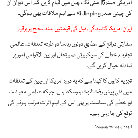
امریکی صدر15 مئی تک چین میں قیام کریں گے اس دوران ان
کی چینی صدر
Xi Jinping
سے اہم ملاقات بھی ہوگی۔
ایران امریکا کشیدگی، تیل کی قیمتیں بلند سطح پر برقرار
سفارتی ذرائع کے مطابق دونوں رہنما دو طرفہ تعلقات، عالمی
تجارت، خطے کی سیکیورٹی صورتحال اور بین الاقوامی امور پر
تبادلہ خیال کریں گے۔
تجزیہ کاروں کا کہنا ہے کہ یہ دورہ امریکا اور چین کے تعلقات
میں نئی پیش رفت ثابت ہوسکتا ہے، جبکہ عالمی معیشت
اور خطے کی سیاست پر بھی اس کے اہم اثرات مرتب ہونے کی
توقع کی جا رہی ہے۔
Comments are closed.