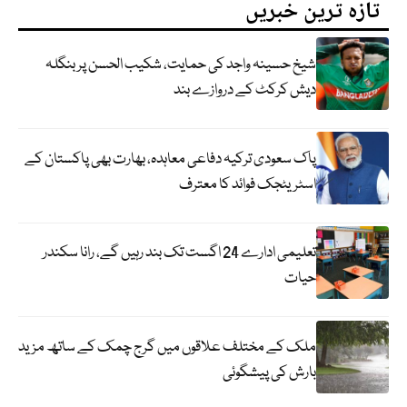
تازہ ترین خبریں
شیخ حسینہ واجد کی حمایت، شکیب الحسن پر بنگلہ
دیش کرکٹ کے دروازے بند
پاک سعودی ترکیہ دفاعی معاہدہ، بھارت بھی پاکستان کے
اسٹریٹجک فوائد کا معترف
تعلیمی ادارے 24 اگست تک بند رہیں گے، رانا سکندر
حیات
ملک کے مختلف علاقوں میں گرج چمک کے ساتھ مزید
بارش کی پیشگوئی