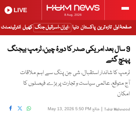
LIVE
8 Aug, 2026
صفحۂ اول
تازہ ترین
پاکستان
دنیا
ایران-اسرائیل جنگ
کھیل
انٹرٹینمنٹ
9 سال بعد امریکی صدر کا دورۂ چین، ٹرمپ بیجنگ
پہنچ گئے
ٹرمپ کا شاندار استقبال، شی جن پنگ سے اہم ملاقات
آج متوقع، عالمی سیاست و تجارت پر بڑے فیصلوں کا
امکان
|
شائع
May 13, 2026 5:50 PM
Tahir Mehmood