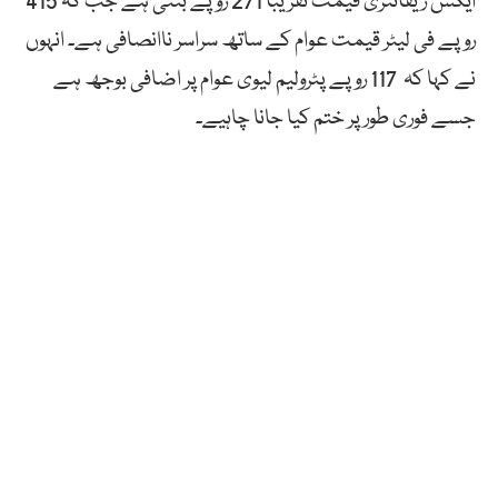
ایکس ریفائنری قیمت تقریباً 271 روپے بنتی ہے جب کہ 415
روپے فی لیٹر قیمت عوام کے ساتھ سراسر ناانصافی ہے۔ انہوں
نے کہا کہ 117 روپے پٹرولیم لیوی عوام پر اضافی بوجھ ہے
جسے فوری طور پر ختم کیا جانا چاہیے۔