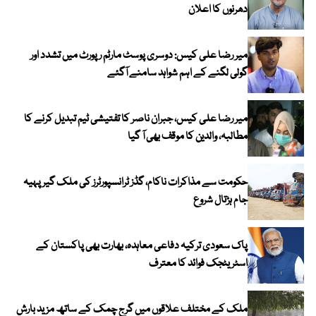
دھرنوں کا اعلان
میر رضا علی کیس: دوسری پوسٹ مارٹم رپورٹ میں تشدد اور
گولی لگنے کے اہم شواہد سامنے آگئے
میر رضا علی کیس، جبران ناصر کا تفتیشی ٹیم تبدیل کرنے کا
مطالبہ، والدین کا موقف بھی آ گیا
حکومت سے مذاکرات ناکام، گڈز ٹرانسپورٹرز کی ملک گیر پہیہ
جام ہڑتال شروع
پاک سعودی ترکیہ دفاعی معاہدہ، بھارت بھی پاکستان کے
اسٹریٹجک فوائد کا معترف
ملک کے مختلف علاقوں میں گرج چمک کے ساتھ مزید بارش