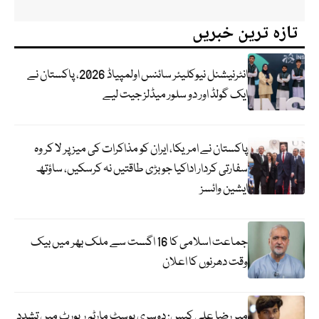
تازہ ترین خبریں
انٹرنیشنل نیوکلیئر سائنس اولمپیاڈ 2026، پاکستان نے
ایک گولڈ اور دو سلور میڈلز جیت لیے
پاکستان نے امریکا، ایران کو مذاکرات کی میز پر لا کر وہ
سفارتی کردار اداکیا جو بڑی طاقتیں نہ کرسکیں، ساؤتھ
ایشین وائسز
جماعت اسلامی کا 16 اگست سے ملک بھر میں بیک
وقت دھرنوں کا اعلان
میر رضا علی کیس: دوسری پوسٹ مارٹم رپورٹ میں تشدد