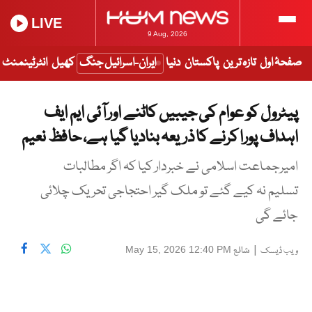
LIVE
9 Aug, 2026
صفحۂ اول
تازہ ترین
پاکستان
دنیا
ایران-اسرائیل جنگ
کھیل
انٹرٹینمنٹ
پیٹرول کو عوام کی جیبیں کاٹنے اور آئی ایم ایف
اہداف پورا کرنے کا ذریعہ بنادیا گیا ہے، حافظ نعیم
امیرجماعت اسلامی نے خبردار کیا کہ اگر مطالبات
تسلیم نہ کیے گئے تو ملک گیر احتجاجی تحریک چلائی
جائے گی
|
شائع
May 15, 2026 12:40 PM
ویب ڈیسک