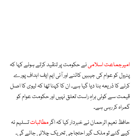
امیرجماعت اسلامی
نے حکومت پر تنقید کرتے ہوئے کہا کہ
پٹرول کو عوام کی جیبیں کاٹنے اور آئی ایم ایف اہداف پورے
کرنے کا ذریعہ بنا دیا گیا ہے۔ ان کا کہنا تھا کہ لیوی کا اصل
قیمت سے کوئی براہِ راست تعلق نہیں اور حکومت عوام کو
گمراہ کر رہی ہے۔
حافظ نعیم الرحمان نے خبردار کیا کہ اگر
مطالبات
تسلیم نہ
کیے گئے تو ملک گیر احتجاجی تحریک چلائی جائے گی۔