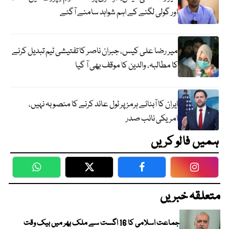
اور گولی لگنے کے اہم شواہد سامنے آگئے
میر رضا علی کیس، جبران ناصر کا تفتیشی ٹیم تبدیل کرنے
کا مطالبہ، والدین کا موقف بھی آ گیا
ایران کا آبنائے ہرمز پر ٹول عائد کرنے کا منصوبہ نہیں،
امریکی نائب صدر
ہمیں فالو کریں
WhatsApp
Twitter
Facebook
Faceboo
متعلقہ خبریں
جماعت اسلامی کا 16 اگست سے ملک بھر میں بیک وقت