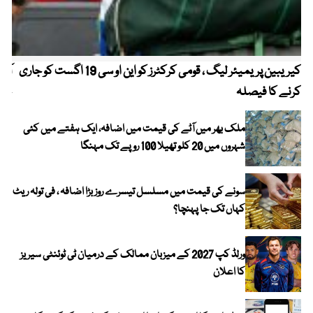
کیریبین پریمیئر لیگ ، قومی کرکٹرز کو این او سی 19 اگست کو جاری
آز
کرنے کا فیصلہ
چھی
ملک بھر میں آٹے کی قیمت میں اضافہ، ایک ہفتے میں کئی
شہروں میں 20 کلو تھیلا 100 روپے تک مہنگا
سونے کی قیمت میں مسلسل تیسرے روز بڑا اضافہ ، فی تولہ ریٹ
کہاں تک جا پہنچا؟
ورلڈ کپ 2027 کے میزبان ممالک کے درمیان ٹی ٹوئنٹی سیریز
کا اعلان