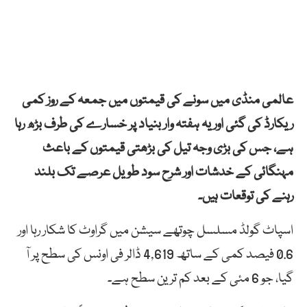
عالمی منڈی میں سونے کی قیمتوں میں جمعہ کے روز کمی
ریکارڈ کی گئی اور یہ ہفتہ وار بنیاد پر خسارے کی طرف بڑھ رہا
ہے، جس کی بڑی وجہ تیل کی بڑھتی قیمتوں کے باعث
مہنگائی کے خدشات اور شرح سود طویل عرصے تک بلند
رہنے کی توقعات ہیں۔
اسپاٹ گولڈ مسلسل چوتھے سیشن میں گراوٹ کا شکار رہا اور
0.6 فیصد کمی کے ساتھ 4,619 ڈالر فی اونس کی سطح پر آ
گیا، جو 6 مئی کے بعد کم ترین سطح ہے۔