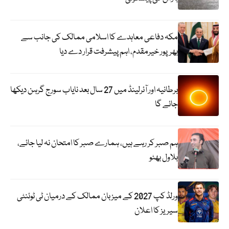
مکہ دفاعی معاہدے کا اسلامی ممالک کی جانب سے
بھرپور خیرمقدم، اہم پیشرفت قرار دے دیا
برطانیہ اور آئرلینڈ میں 27 سال بعد نایاب سورج گرہن دیکھا
جائے گا
ہم صبر کر رہے ہیں، ہمارے صبر کا امتحان نہ لیا جائے،
بلاول بھٹو
ورلڈ کپ 2027 کے میزبان ممالک کے درمیان ٹی ٹوئنٹی
سیریز کا اعلان