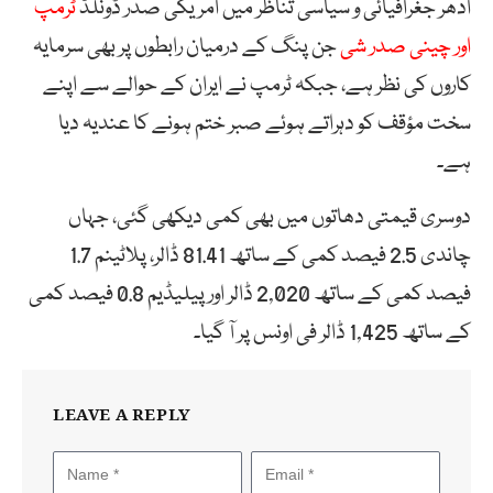
ادھر جغرافیائی و سیاسی تناظر میں امریکی صدر ڈونلڈ
ٹرمپ
اور چینی صدر شی
جن پنگ کے درمیان رابطوں پر بھی سرمایہ
کاروں کی نظر ہے، جبکہ ٹرمپ نے ایران کے حوالے سے اپنے
سخت مؤقف کو دہراتے ہوئے صبر ختم ہونے کا عندیہ دیا
ہے۔
دوسری قیمتی دھاتوں میں بھی کمی دیکھی گئی، جہاں
چاندی 2.5 فیصد کمی کے ساتھ 81.41 ڈالر، پلاٹینم 1.7
فیصد کمی کے ساتھ 2,020 ڈالر اور پیلیڈیم 0.8 فیصد کمی
کے ساتھ 1,425 ڈالر فی اونس پر آ گیا۔
LEAVE A REPLY