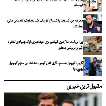
فیصلہ
معرکہ حق کے بعد پاکستان کو ایک کے بعد ایک کامیابی ملی،
عطا تارڑ
پی آئی اے ملازمین کیلئے بڑی خوشخبری، ایک بنیادی تنخواہ
کے برابر بونس منظور
گروپ کیپٹن عاصم طارق قتل کیس، عدالت نے ملزم کو جیل
بھیج دیا
مقبول ترین خبریں