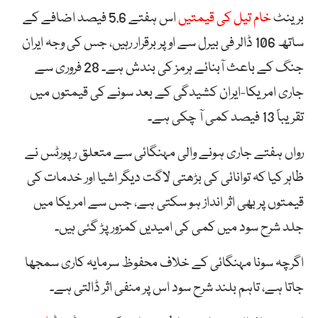
برینٹ
خام تیل کی قیمتیں
اس ہفتے 5.6 فیصد اضافے کے
ساتھ 106 ڈالر فی بیرل سے اوپر برقرار رہیں، جس کی وجہ ایران
جنگ کے باعث آبنائے ہرمز کی بندش ہے۔ 28 فروری سے
جاری امریکا-ایران کشیدگی کے بعد سونے کی قیمتوں میں
تقریباً 13 فیصد کمی آ چکی ہے۔
رواں ہفتے جاری ہونے والی مہنگائی سے متعلق رپورٹس نے
ظاہر کیا کہ توانائی کی بڑھتی لاگت دیگر اشیا اور خدمات کی
قیمتوں پر بھی اثر انداز ہو سکتی ہے، جس سے امریکا میں
جلد شرح سود میں کمی کی امیدیں کمزور پڑ گئی ہیں۔
اگرچہ سونا مہنگائی کے خلاف محفوظ سرمایہ کاری سمجھا
جاتا ہے، تاہم بلند شرح سود اس پر منفی اثر ڈالتی ہے۔