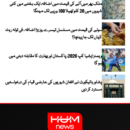
ملک بھر میں آٹے کی قیمت میں اضافہ، ایک ہفتے میں کئی
شہروں میں 20 کلو تھیلا 100 روپے تک مہنگا
سونے کی قیمت میں مسلسل تیسرے روز بڑا اضافہ ، فی تولہ ریٹ
کہاں تک جا پہنچا؟
ویمنز ایشیا کپ 2026، پاکستان اور بھارت کا مقابلہ دبئی میں
ہو گا
پشاور ہائیکورٹ نے افغان شہریوں کی عارضی قیام کی درخواستیں
مسترد کر دیں