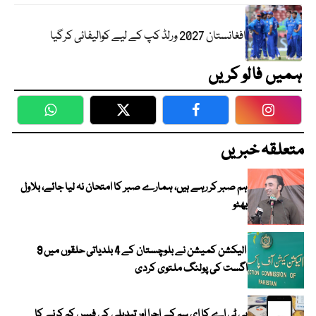
افغانستان 2027 ورلڈ کپ کے لیے کوالیفائی کرگیا
ہمیں فالو کریں
WhatsApp
Twitter
Facebook
Faceboo
متعلقہ خبریں
ہم صبر کر رہے ہیں، ہمارے صبر کا امتحان نہ لیا جائے، بلاول
بھٹو
الیکشن کمیشن نے بلوچستان کے 4 بلدیاتی حلقوں میں 9
اگست کی پولنگ ملتوی کردی
پی ٹی اے کا ای سم کے اجرا اور تبدیلی کی فیس کم کرنے کا