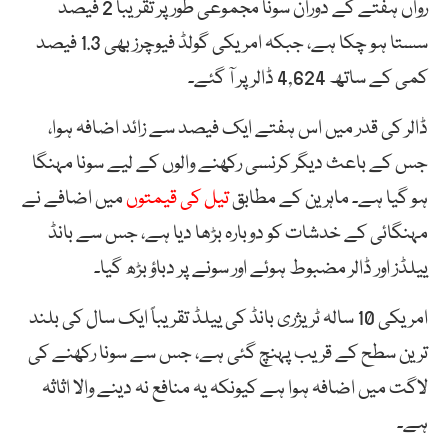
رواں ہفتے کے دوران سونا مجموعی طور پر تقریباً 2 فیصد
سستا ہو چکا ہے، جبکہ امریکی گولڈ فیوچرز بھی 1.3 فیصد
کمی کے ساتھ 4,624 ڈالر پر آ گئے۔
ڈالر کی قدر میں اس ہفتے ایک فیصد سے زائد اضافہ ہوا،
جس کے باعث دیگر کرنسی رکھنے والوں کے لیے سونا مہنگا
ہو گیا ہے۔ ماہرین کے مطابق
تیل کی قیمتوں
میں اضافے نے
مہنگائی کے خدشات کو دوبارہ بڑھا دیا ہے، جس سے بانڈ
ییلڈز اور ڈالر مضبوط ہوئے اور سونے پر دباؤ بڑھ گیا۔
امریکی 10 سالہ ٹریژری بانڈ کی ییلڈ تقریباً ایک سال کی بلند
ترین سطح کے قریب پہنچ گئی ہے، جس سے سونا رکھنے کی
لاگت میں اضافہ ہوا ہے کیونکہ یہ منافع نہ دینے والا اثاثہ
ہے۔