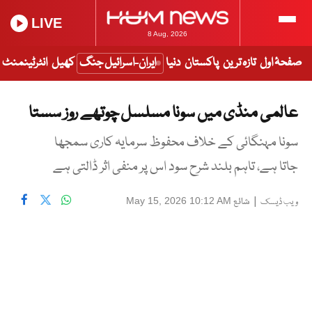
LIVE
8 Aug, 2026
صفحۂ اول
تازہ ترین
پاکستان
دنیا
ایران-اسرائیل جنگ
کھیل
انٹرٹینمنٹ
عالمی منڈی میں سونا مسلسل چوتھے روز سستا
سونا مہنگائی کے خلاف محفوظ سرمایہ کاری سمجھا
جاتا ہے، تاہم بلند شرح سود اس پر منفی اثر ڈالتی ہے
|
شائع
May 15, 2026 10:12 AM
ویب ڈیسک