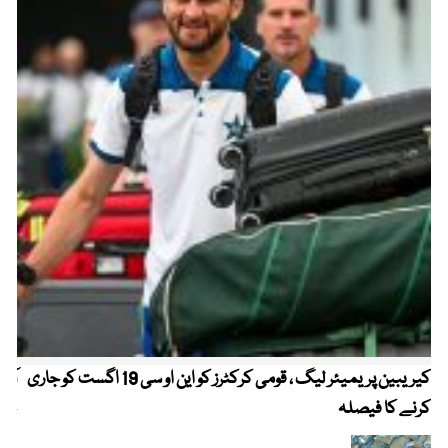
کیریبین پریمیئر لیگ ، قومی کرکٹرز کو این او سی 19 اگست کو جاری
آز
کرنے کا فیصلہ
چھی