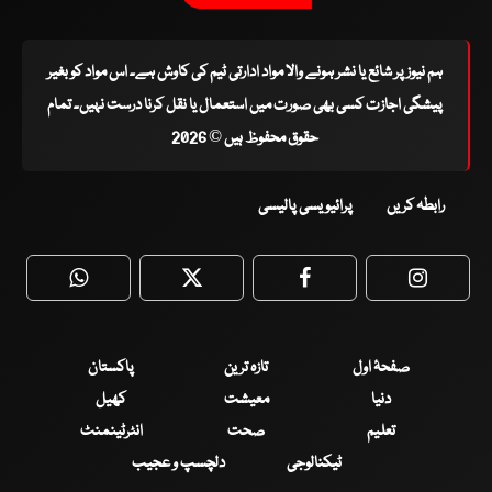
ہم نیوز پر شائع یا نشر ہونے والا مواد ادارتی ٹیم کی کاوش ہے۔ اس مواد کو بغیر
پیشگی اجازت کسی بھی صورت میں استعمال یا نقل کرنا درست نہیں۔ تمام
حقوق محفوظ ہیں © 2026
رابطہ کریں
پرائیویسی پالیسی
WhatsApp
Twitter
Facebook
Faceboo
صفحۂ اول
تازہ ترین
پاکستان
دنیا
معیشت
کھیل
تعلیم
صحت
انٹرٹینمنٹ
ٹیکنالوجی
دلچسپ و عجیب