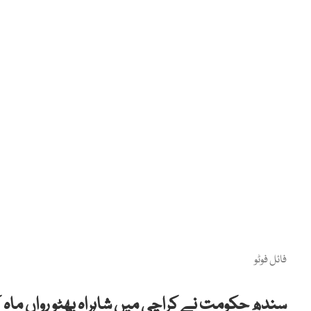
فائل فوٹو
سندھ حکومت نے کراچی میں شاہراہ بھٹو رواں ماہ ک