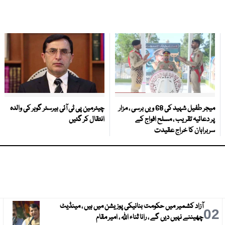
میجر طفیل شہید کی 68 ویں برسی ، مزار
چیئرمین پی ٹی آئی بیرسٹر گوہر کی والدہ
پر دعائیہ تقریب ، مسلح افواج کے
انتقال کر گئیں
سربراہان کا خراج عقیدت
آزاد کشمیر میں حکومت بنانیکی پوزیشن میں ہیں ، مینڈیٹ
3
02
چھیننے نہیں دیں گے ، رانا ثناء اللہ ، امیر مقام