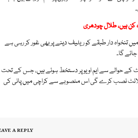
۔
 کن ہیں، طلال چودھری
یں تنخواہ دار طبقے کو ریلیف دینے پر بھی غور کر رہی ہے
جائے گا۔
ٹ کے حوالے سے ایم او یو پر دستخط ہوئے ہیں، جس کے تحت
 پلانٹ نصب کرے گی اس منصوبے سے کراچی میں پانی کی
EAVE A REPLY