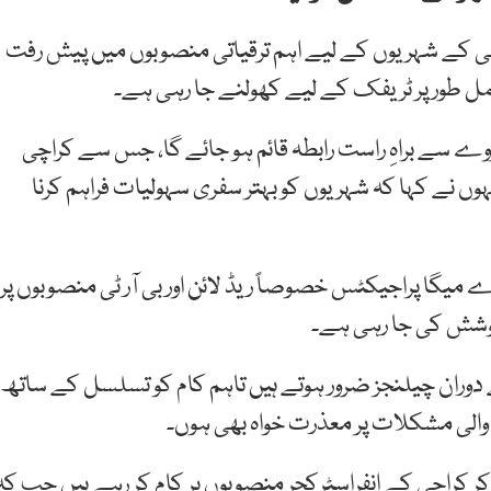
چی کے شہریوں کے لیے اہم ترقیاتی منصوبوں میں پیش رفت
کمل طور پر ٹریفک کے لیے کھولنے جا رہی ہے۔
 کہا کہ شاہراہ بھٹو کے فعال ہونے سے ایم 9 موٹروے سے براہِ راست رابطہ قائم ہو جائے گا، جس سے کراچی
ں نے کہا کہ شہریوں کو بہتر سفری سہولیات فراہم کرنا
میگا پراجیکٹس خصوصاً ریڈ لائن اور بی آر ٹی منصوبوں پر
کوشش کی جا رہی ہے۔
 دوران چیلنجز ضرور ہوتے ہیں تاہم کام کو تسلسل کے ساتھ
 والی مشکلات پر معذرت خواہ بھی ہوں۔
کر کراچی کے انفراسٹرکچر منصوبوں پر کام کر رہے ہیں جب کہ