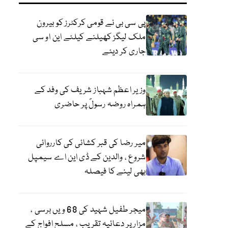
پی سی بی نے قومی کرکٹرز کو بیرون
ملک لیگز کھیلنے کیلئے این او سی
جاری کر دیئے
وزیر اعظم شہباز شریف کی وفد کے
ہمراہ روضہ رسولؐ پر حاضری
میر رضا کی قبر کشائی کی کارروائی
شروع ، والدین کے ڈی این اے سیمپل
بھی لینے کا فیصلہ
میجر طفیل شہید کی 68 ویں برسی ،
مزار پر دعائیہ تقریب ، مسلح افواج کے