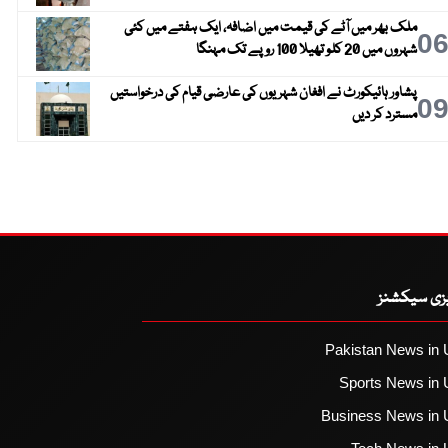
ملک بھر میں آٹے کی قیمت میں اضافہ، ایک ہفتے میں کئی
0
شہروں میں 20 کلو تھیلا 100 روپے تک مہنگا
پشاور ہائیکورٹ نے افغان شہریوں کی عارضی قیام کی درخواستیں
0
مسترد کر دیں
یزی سیکشنز
Pakistan News in 
Sports News in 
Business News in 