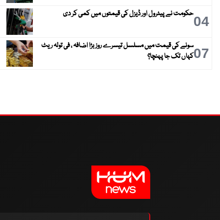
حکومت نے پیٹرول اور ڈیزل کی قیمتوں میں کمی کر دی
04
سونے کی قیمت میں مسلسل تیسرے روز بڑا اضافہ ، فی تولہ ریٹ
07
کہاں تک جا پہنچا؟