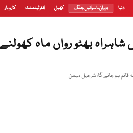
دنیا
ایران-اسرائیل جنگ
کھیل
انٹرٹینمنٹ
کاروبار
اہراہ بھٹو رواں ماہ کھولنے 