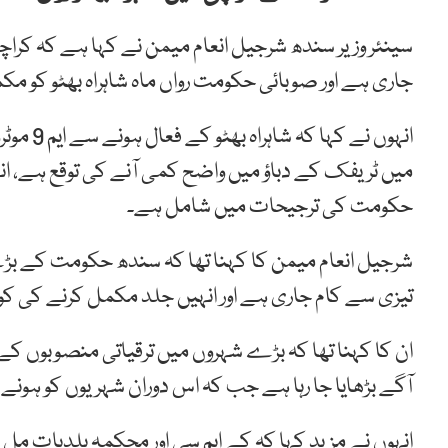
سینئر وزیر سندھ شرجیل انعام میمن نے کہا ہے کہ کرا
جاری ہے اور صوبائی حکومت رواں ماہ شاہراہ بھٹو کو م
انہوں نے
میں ٹریفک کے دباؤ میں واضح کمی آنے کی توقع ہے، انہو
حکومت کی ترجیحات میں شامل ہے۔
شرجیل انعام میمن کا کہنا تھا کہ سندھ حکومت کے بڑے 
تیزی سے کام جاری ہے اور انہیں جلد مکمل کرنے کی 
ان کا کہنا تھا کہ بڑے شہروں میں ترقیاتی منصوبوں کے
آگے بڑھایا جا رہا ہے جب کہ اس دوران شہریوں کو ہونے
انہوں نے مزید کہا کہ کے ایم سی اور محکمہ بلدیات مل 