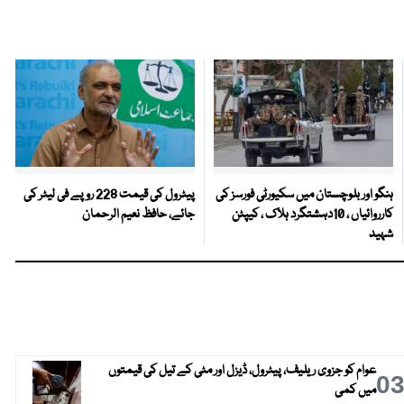
ہنگو اور بلوچستان میں سکیورٹی فورسز کی
پیٹرول کی قیمت 228 روپے فی لیٹر کی
کارروائیاں ، 10دہشتگرد ہلاک ، کیپٹن
جائے، حافظ نعیم الرحمان
شہید
عوام کو جزوی ریلیف، پیٹرول، ڈیزل اور مٹی کے تیل کی قیمتوں
0
میں کمی