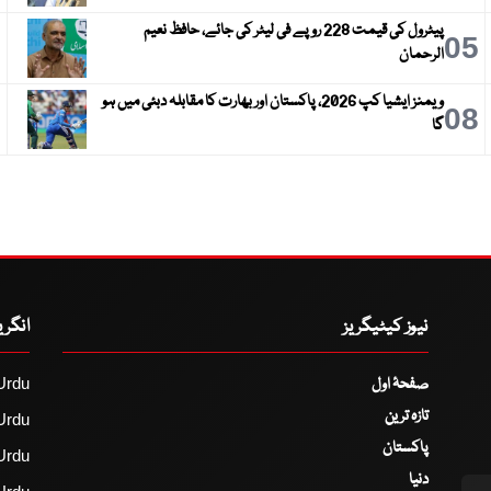
پیٹرول کی قیمت 228 روپے فی لیٹر کی جائے، حافظ نعیم
6
05
الرحمان
ویمنز ایشیا کپ 2026، پاکستان اور بھارت کا مقابلہ دبئی میں ہو
9
08
گا
نیوز کیٹیگریز
انگر
صفحۂ اول
Urdu
تازہ ترین
Urdu
پاکستان
Urdu
دنیا