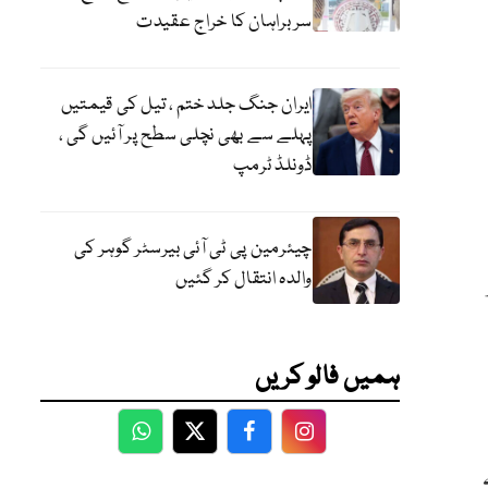
سربراہان کا خراج عقیدت
ایران جنگ جلد ختم ، تیل کی قیمتیں
پہلے سے بھی نچلی سطح پر آئیں گی ،
ڈونلڈ ٹرمپ
چیئرمین پی ٹی آئی بیرسٹر گوہر کی
والدہ انتقال کر گئیں
ہمیں فالو کریں
WhatsApp
Twitter
Facebook
Facebook