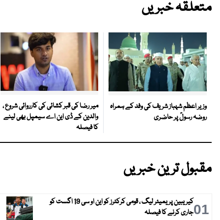
متعلقہ خبریں
میر رضا کی قبر کشائی کی کارروائی شروع ،
وزیر اعظم شہباز شریف کی وفد کے ہمراہ
والدین کے ڈی این اے سیمپل بھی لینے
روضہ رسولؐ پر حاضری
کا فیصلہ
مقبول ترین خبریں
کیریبین پریمیئر لیگ ، قومی کرکٹرز کو این او سی 19 اگست کو
01
جاری کرنے کا فیصلہ