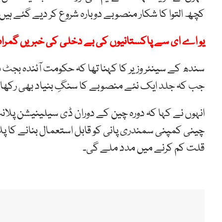
کچھ التوا کا شکار منصوبے دوبارہ شروع کر دیے گئے ہیں
یو اے ای سے پاکستانیوں کی بے دخلی کی خبریں گمراہ
سندھ کے سینئر وزیر کا کہنا تھا کہ حکومت آئندہ بجٹ م
جب کہ جلد ایک نئے منصوبے کا سنگِ بنیاد بھی رکھا 
انہوں نے کہا کہ دورہ چین کے دوران ڈی سیلینیشن پلان
چینی کمپنی سمندری پانی کو قابل استعمال بنانے کا
قلت کم کرنے میں مدد ملے گی۔