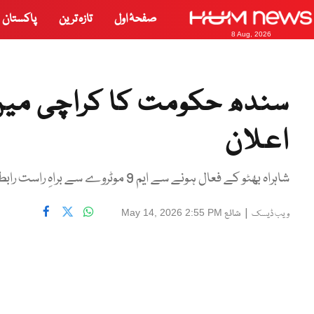
صفحۂ اول
تازہ ترین
پاکستان
8 Aug, 2026
سندھ حکومت کا کراچی میں ش
اعلان
شاہراہ بھٹو کے فعال ہونے سے ایم 9 موٹروے سے براہِ راست رابطہ قائم ہو جائے گا، شرجیل میمن
|
شائع
May 14, 2026 2:55 PM
ویب ڈیسک