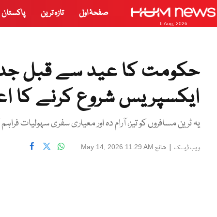
صفحۂ اول
تازہ ترین
پاکستان
6 Aug, 2026
حکومت کا عید سے قبل جدید
ایکسپریس شروع کرنے کا اع
یہ ٹرین مسافروں کو تیز، آرام دہ اور معیاری سفری سہولیات فرا
|
شائع
May 14, 2026 11:29 AM
ویب ڈیسک