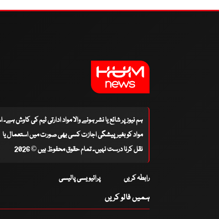
ہم نیوز پر شائع یا نشر ہونے والا مواد ادارتی ٹیم کی کاوش ہے۔ 
مواد کو بغیر پیشگی اجازت کسی بھی صورت میں استعمال یا
نقل کرنا درست نہیں۔ تمام حقوق محفوظ ہیں © 2026
رابطہ کریں
پرائیویسی پالیسی
ہمیں فالو کریں