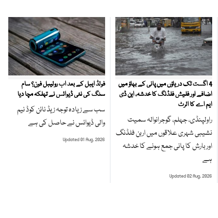
4 اگست تک دریاؤں میں پانی کے بہاؤ میں
فولڈ ایبل کے بعد اب رولیبل فون؟ سام
اضافے اور فلیش فلڈنگ کا خدشہ، این ڈی
سنگ کی نئی ڈیوائس نے تہلکہ مچا دیا
ایم اے کا الرٹ
سب سے زیادہ توجہ زیڈ نائن کوڈ نیم
راولپنڈی، جہلم، گوجرانوالہ سمیت
والی ڈیوائس نے حاصل کی ہے
نشیبی شہری علاقوں میں اربن فلڈنگ
Updated 01 Aug, 2026
اور بارش کا پانی جمع ہونے کا خدشہ
ہے
Updated 02 Aug, 2026