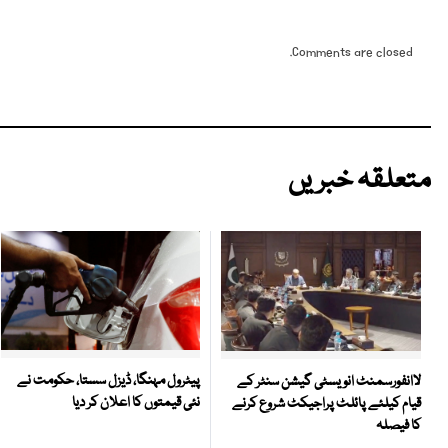
Comments are closed.
متعلقہ خبریں
پیٹرول مہنگا، ڈیزل سستا، حکومت نے
لاانفورسمنٹ انویسٹی گیشن سنٹر کے
نئی قیمتوں کا اعلان کر دیا
قیام کیلئے پائلٹ پراجیکٹ شروع کرنے
کا فیصلہ