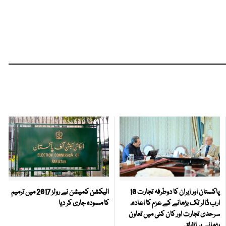
پاکستان اور ایران کا دوطرفہ تجارت 10
الیکشن کمیشن نے رولز 2017 میں ترمیم
ارب ڈالر تک بڑھانے کے عزم کا اعادہ،
کا مسودہ جاری کر دیا
سرحدی تجارت اور کان کنی میں تعاون
بڑھانے پر اتفاق