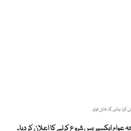
یا جائے گا، فائل فوٹو
عوام ایکسپریس شروع کرنے کا اعلان کر دیا۔