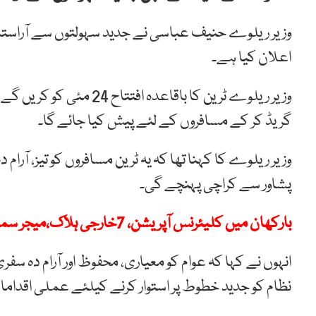
وزیر ریلوے حنیف عباسی نے جدید سہولتوں سے آراستہ 
اعلان کیا ہے۔
وزیر ریلوے ٹرین کا باقاع
گریڈ کر کے مسافروں کے لئے پیش کیا جائے گا۔
وزیر ریلوے کا کہنا تھا کہ یہ ٹرین مسافروں کو تیز، آرا
پشاور سے کراچی پہنچے گی۔
بارکھان میں کلیئرنس آپریشن، 7خارجی ہلاک،میجر سمیت 5 جوان شہید
انہوں نے کہا کہ عوام کو معیاری، محفوظ اور آرام دہ سفر
نظام کو جدید خطوط پر استوار کرنے کیلئے عملی اقداما