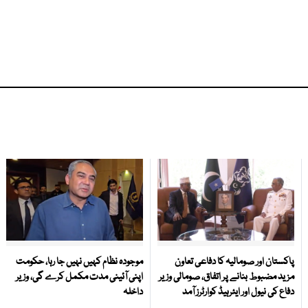
پاکستان اور صومالیہ کا دفاعی تعاون
موجودہ نظام کہیں نہیں جا رہا، حکومت
مزید مضبوط بنانے پر اتفاق، صومالی وزیر
اپنی آئینی مدت مکمل کرے گی، وزیر
دفاع کی نیول اور ایئرہیڈ کوارٹرز آمد
داخلہ