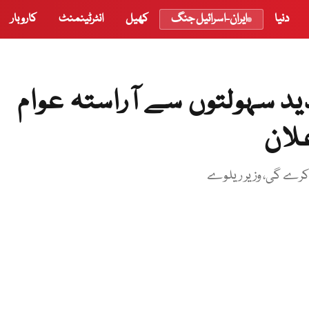
دنیا
ایران-اسرائیل جنگ
کھیل
انٹرٹینمنٹ
کاروبار
 سہولتوں سے آراستہ عوام
لان
ہم کرے گی، وزیر ریلوے