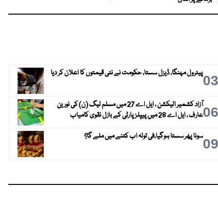
پیٹرول مہنگا، ڈیزل سستا، حکومت نے نئی قیمتوں کا اعلان کر دیا
0
آزاد کشمیر الیکشن ، ایل اے 27 میں مسلم لیگ (ن) کی نورین
0
عارف ، ایل اے 28 میں پیپلز پارٹی کے بازل نقوی کامیاب
سونا پھر سستا ہوگیا،فی تولہ اب کتنے میں ملے گا؟
0