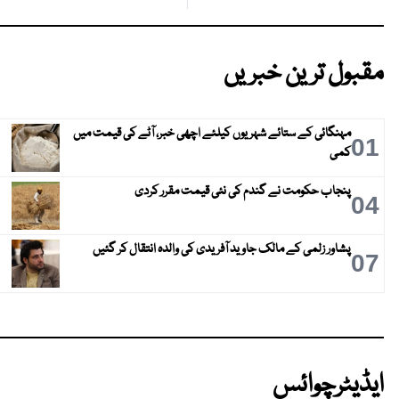
مقبول ترین خبریں
مہنگائی کے ستائے شہریوں کیلئے اچھی خبر، آٹے کی قیمت میں
01
کمی
پنجاب حکومت نے گندم کی نئی قیمت مقرر کردی
04
پشاور زلمی کے مالک جاوید آفریدی کی والدہ انتقال کر گئیں
07
ایڈیٹرچوائس