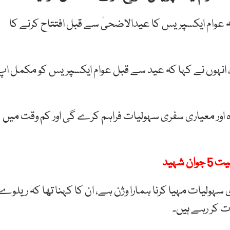
عوام ایکسپریس کا عیدالاضحیٰ سے قبل افتتاح کرنے کا
دہ افتتاح 24 مئی کو کریں گے، انہوں نے کہا کہ عید سے قبل عوام ایکسپریس کو مکمل ا
م دہ اور معیاری سفری سہولیات فراہم کرے گی اور کم وقت میں
ی سہولیات مہیا کرنا ہمارا وژن ہے، ان کا کہنا تھا کہ ریلوے
ت کر رہے ہیں۔