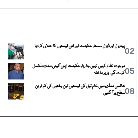
پیٹرول اور ڈیزل سستا، حکومت نے نئی قیمتوں کا اعلان کر دیا
3
02
موجودہ نظام کہیں نہیں جا رہا، حکومت اپنی آئینی مدت مکمل
6
05
کرے گی، وزیر داخلہ
عالمی منڈی میں خام تیل کی قیمتیں تین ہفتوں کی کم ترین
9
08
سطح پر آ گئیں