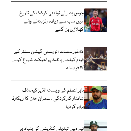
جوس بٹلر ٹی ٹوئنٹی کرکٹ کی تاریخ
میں سب سے زیادہ رنز بنانے والے
کھلاڑی بن گئے
لاانفورسمنٹ انویسٹی گیشن سنٹر کے
قیام کیلئے پائلٹ پراجیکٹ شروع کرنے
کا فیصلہ
بابر اعظم کی ویسٹ انڈیز کیخلاف
شاندار کارکردگی ، عمران خان کا ریکارڈ
برابر کر دیا
ٹیم میں تبدیلی کنڈیشن کی بنیاد پر