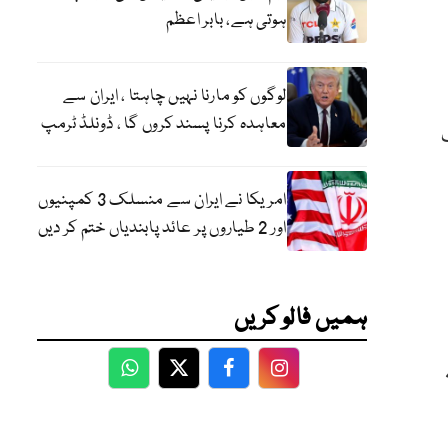
ہوتی ہے، بابر اعظم
لوگوں کو مارنا نہیں چاہتا ، ایران سے
معاہدہ کرنا پسند کروں گا ، ڈونلڈ ٹرمپ
پ
امریکا نے ایران سے منسلک 3 کمپنیوں
اور 2 طیاروں پر عائد پابندیاں ختم کر دیں
ہمیں فالو کریں
WhatsApp
Twitter
Facebook
Facebook