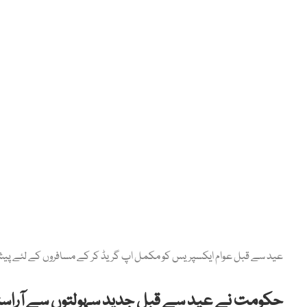
عید سے قبل عوام ایکسپریس کو مکمل اپ گریڈ کر کے مسافروں کے لئے پیش ک
حکومت نے عید سے قبل جدید سہولتوں سے آراستہ 