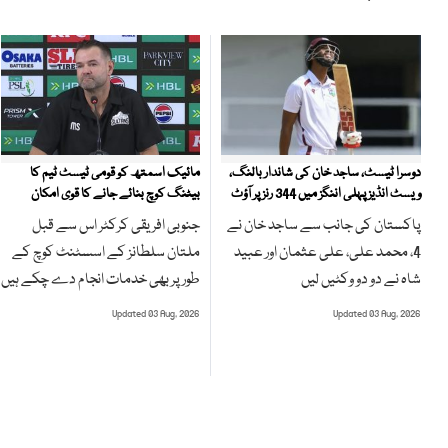
مائیک اسمتھ کو قومی ٹیسٹ ٹیم کا
دوسرا ٹیسٹ، ساجد خان کی شاندار بالنگ،
بیٹنگ کوچ بنائے جانے کا قوی امکان
ویسٹ انڈیز پہلی اننگز میں 344 رنز پر آؤٹ
جنوبی افریقی کرکٹر اس سے قبل
پاکستان کی جانب سے ساجد خان نے
ملتان سلطانز کے اسسٹنٹ کوچ کے
4، محمد علی، علی عثمان اور عبید
طور پر بھی خدمات انجام دے چکے ہیں
شاہ نے دو دو وکٹیں لیں
Updated 03 Aug, 2026
Updated 03 Aug, 2026