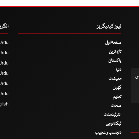
نیوز کیٹیگریز
انگر
صفحۂ اول
Urdu
تازہ ترین
Urdu
پاکستان
Urdu
دنیا
Urdu
اس
معیشت
Urdu
کھیل
Urdu
تعلیم
lish
صحت
انٹرٹینمنٹ
ٹیکنالوجی
دلچسپ و عجیب