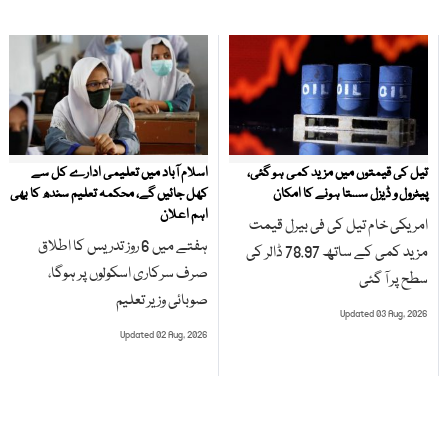
تیل کی قیمتوں میں مزید کمی ہو گئی،
اسلام آباد میں تعلیمی ادارے کل سے
پیٹرول و ڈیزل سستا ہونے کا امکان
کھل جائیں گے، محکمہ تعلیم سندھ کا بھی
اہم اعلان
امریکی خام تیل کی فی بیرل قیمت
ہفتے میں 6 روز تدریس کا اطلاق
مزید کمی کے ساتھ 78.97 ڈالر کی
صرف سرکاری اسکولوں پر ہوگا،
سطح پر آ گئی
صوبائی وزیر تعلیم
Updated 03 Aug, 2026
Updated 02 Aug, 2026