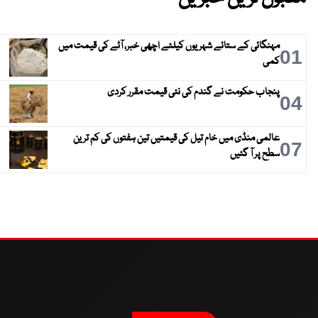
مہنگائی کے ستائے شہریوں کیلئے اچھی خبر، آٹے کی قیمت میں
01
کمی
پنجاب حکومت نے گندم کی نئی قیمت مقرر کردی
04
عالمی منڈی میں خام تیل کی قیمتیں تین ہفتوں کی کم ترین
07
سطح پر آ گئیں