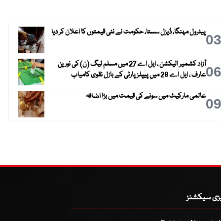
پیٹرول مہنگا، ڈیزل سستا، حکومت نے نئی قیمتوں کا اعلان کر دیا
0
آزاد کشمیر الیکشن ، ایل اے 27 میں مسلم لیگ (ن) کی نورین
0
عارف ، ایل اے 28 میں پیپلز پارٹی کے بازل نقوی کامیاب
عالمی مارکیٹ میں سونے کی قیمت میں بڑا اضافہ
0
یزی سیکشنز