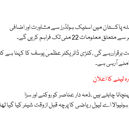
پرچہ اےایس ریاضی32(9709)تھا،فیصلہ پاکستان میں اسٹیک ہولڈرز سے مشاورت اور اضافی
مات 22 مئی تک فراہم کریں گے۔
ے لیول کے نتائج جاری کرنے کی تاریخ 11 اگست برقراررہے گی ،کنڑی ڈائریکٹر عظمیٰ یوسف کا کہنا ہے ک
منے آرہی ہے۔
 لینے کا اعلان
نا چاہتے ہیں ،ذمہ دار عناصر کو روکنے اور سزا