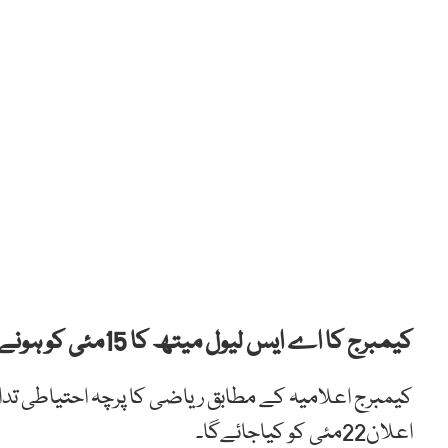
کیمبرج کا اے ایس لیول میتھ کا 15مئی کو ہونےوالا پرچہ ملتوی کردیا گیا ہے۔
کیمبرج اعلامیہ کے مطابق ریاضی کا پرچہ احتیاطی تداب
اعلان22مئی کو کیاجائےگا۔