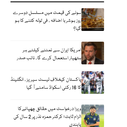
سونے کی قیمت میں مسلسل دوسرے
روز ہوشربا اضافہ ، فی تولہ کتنے کا ہو
گیا؟
امریکا ایران سے نمٹنے کیلئے ہر
ہتھیار استعمال کرے گا، نائب صدر
پاکستان کیخلاف ٹیسٹ سیریز ، انگلینڈ
کا 16 رکنی اسکواڈ سامنے آ گیا
ویزا درخواست میں حقائق چھپانےکا
الزام ثابت؛ کرکٹر حمزہ نذر پر 2 سال کی
پابندی