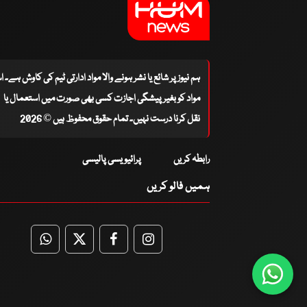
ہم نیوز پر شائع یا نشر ہونے والا مواد ادارتی ٹیم کی کاوش ہے۔ 
مواد کو بغیر پیشگی اجازت کسی بھی صورت میں استعمال یا
نقل کرنا درست نہیں۔ تمام حقوق محفوظ ہیں © 2026
رابطہ کریں
پرائیویسی پالیسی
ہمیں فالو کریں
WhatsApp
Twitter
Facebook
Facebook