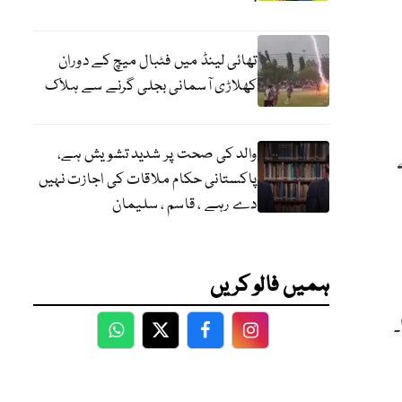
تھائی لینڈ میں فٹبال میچ کے دوران
کھلاڑی آسمانی بجلی گرنے سے ہلاک
والد کی صحت پر شدید تشویش ہے،
ہ
پاکستانی حکام ملاقات کی اجازت نہیں
دے رہے ، قاسم ، سلیمان
ہمیں فالو کریں
WhatsApp
Twitter
Facebook
Facebook