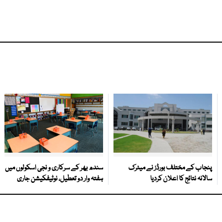
پنجاب کے مختلف بورڈز نے میٹرک
سندھ بھر کے سرکاری و نجی اسکولوں میں
سالانہ نتائج کا اعلان کردیا
ہفتہ وار دو تعطیل، نوٹیفکیشن جاری