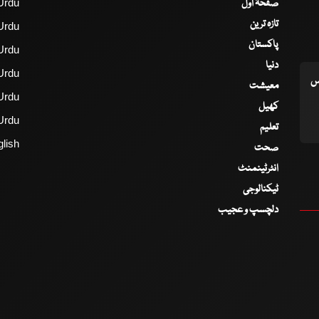
صفحۂ اول
Urdu
تازہ ترین
Urdu
پاکستان
Urdu
دنیا
Urdu
اس
معیشت
Urdu
کھیل
Urdu
تعلیم
lish
صحت
انٹرٹینمنٹ
ٹیکنالوجی
دلچسپ و عجیب