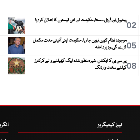
پیٹرول اور ڈیزل سستا، حکومت نے نئی قیمتوں کا اعلان کر دیا
3
02
موجودہ نظام کہیں نہیں جا رہا، حکومت اپنی آئینی مدت مکمل
6
05
کرے گی، وزیر داخلہ
پی سی بی کا ایکشن، غیر منظور شدہ لیگ کھیلنے والے کرکٹرز
9
08
کیلئے سخت وارننگ
نیوز کیٹیگریز
انگر