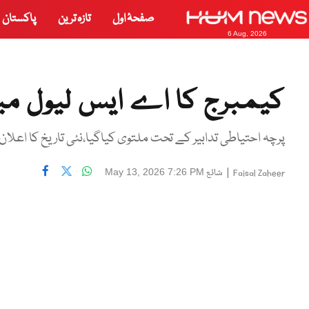
صفحۂ اول
تازہ ترین
پاکستان
6 Aug, 2026
کیمبرج کا اے ایس لیول می
پرچہ احتیاطی تدابیر کے تحت ملتوی کیاگیا،نئی تاریخ کا اعلان22مئی کو کیا جائےگا،کیمبرج اعلامیہ
|
شائع
May 13, 2026 7:26 PM
Faisal Zaheer