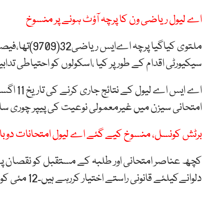
اے لیول ریاضی ون کا پرچہ آؤٹ ہونے پر منسوخ
ملتوی کیاگیا 
سیکیورٹی اقدام کے طور پر کیا ،اسکولوں کو احتیاطی تدابیر سے متعلق معلو
اے ایس ا
امتحانی سیزن میں غیرمعمولی نوعیت کی پیپر چوری سا
برٹش کونسل، منسوخ کیے گئے اے لیول امتحانات دوبارہ
کچھ عناصر امتحانی اور طلبہ کے مستقبل کو نقصان پہنچا
دلوانےکیلئے قانونی راستے اختیار کررہے ہیں۔12 مئی کو ہونیوالا اے لیول ریاضی کا پرچہ قبل از وقت شیئر کیا گیا تھا۔