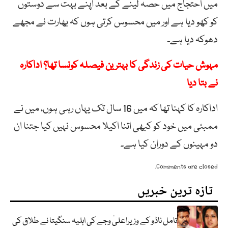
میں احتجاج میں حصہ لینے کے بعد اپنے بہت سے دوستوں
کو کھو دیا ہے اور میں محسوس کرتی ہوں کہ بھارت نے مجھے
دھوکہ دیا ہے۔
مہوش حیات کی زندگی کا بہترین فیصلہ کونسا تھا؟ اداکارہ
نے بتا دیا
اداکارہ کا کہنا تھا کہ میں 16 سال تک یہاں رہی ہوں، میں نے
ممبئی میں خود کو کبھی اتنا اکیلا محسوس نہیں کیا جتنا ان
دو مہینوں کے دوران کیا ہے۔
Comments are closed.
تازہ ترین خبریں
تامل ناڈو کے وزیراعلیٰ وجے کی اہلیہ سنگیتا نے طلاق کی