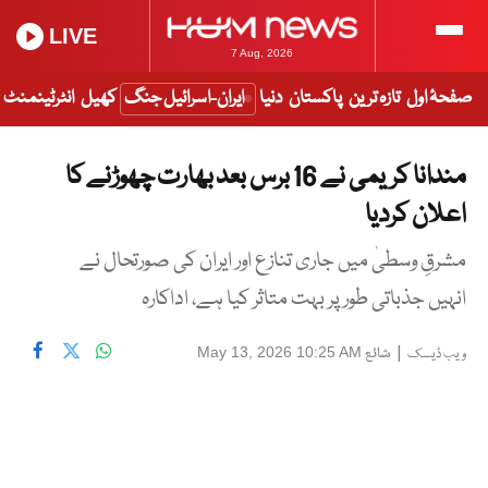
LIVE
7 Aug, 2026
صفحۂ اول
تازہ ترین
پاکستان
دنیا
ایران-اسرائیل جنگ
کھیل
انٹرٹینمنٹ
مندانا کریمی نے 16 برس بعد بھارت چھوڑنے کا
اعلان کردیا
مشرقِ وسطیٰ میں جاری تنازع اور ایران کی صورتحال نے
انہیں جذباتی طور پر بہت متاثر کیا ہے، اداکارہ
|
شائع
May 13, 2026 10:25 AM
ویب ڈیسک