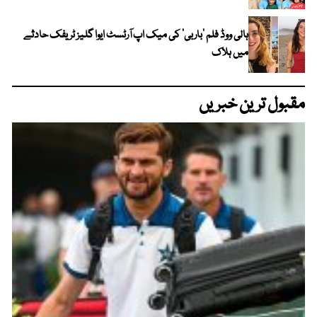
ہالی ووڈ فلم ’باربی‘ کی میک اپ آرٹسٹ ایوا گلیز ٹریفک حادثے
میں ہلاک
مقبول ترین خبریں