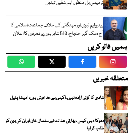
ترمیمی بل منظور، اہم شقیں تبدیل
پیٹرولیم لیوی اور مہنگائی کے خلاف جماعت اسلامی کا
آج ملک گیر احتجاج، 510 شاہراہوں پر دھرنوں کا اعلان
ہمیں فالو کریں
WhatsApp
Twitter
Facebook
Faceboo
متعلقہ خبریں
شادی کا کوئی ارادہ نہیں، اکیلی بے حد خوش ہوں، امیشا پٹیل
دھوکا دہی کیس ، بھارتی عدالت نے سلمان خان اور ان کی بہن کو
طلب کر لیا