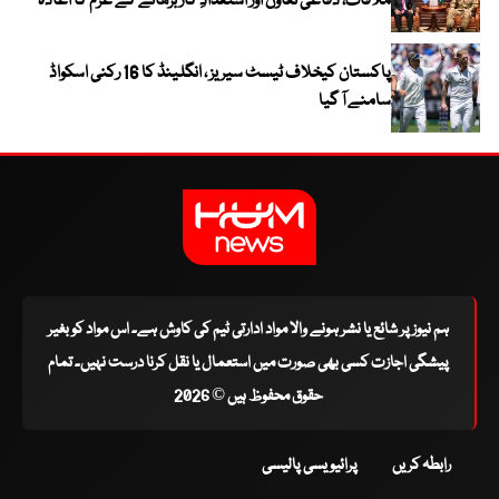
ملاقات، دفاعی تعاون اور استعدادِ کار بڑھانے کے عزم کا اعادہ
پاکستان کیخلاف ٹیسٹ سیریز ، انگلینڈ کا 16 رکنی اسکواڈ
سامنے آ گیا
ہم نیوز پر شائع یا نشر ہونے والا مواد ادارتی ٹیم کی کاوش ہے۔ اس مواد کو بغیر
پیشگی اجازت کسی بھی صورت میں استعمال یا نقل کرنا درست نہیں۔ تمام
حقوق محفوظ ہیں © 2026
رابطہ کریں
پرائیویسی پالیسی