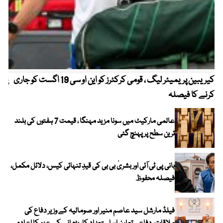
کیریبین پریمیئر لیگ ، قومی کرکٹرز کو این او سی 19 اگست کو جاری
پیٹ
کرنے کا فیصلہ
عالمی مارکیٹ میں سونا مزید مہنگا ، قیمت 7 ہفتوں کی بلند
ترین سطح پر پہنچ گئی
بانی پی ٹی آئی اور بشریٰ بی بی کی قیدِ تنہائی کیس، دلائل مکمل،
فیصلہ محفوظ
فیلڈ مارشل سید عاصم منیر اور صومالیہ کے وزیر دفاع کی