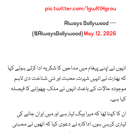
pic.twitter.com/1gwXtHgrou
— Always Bollywood
(@AlwaysBollywood)
May 12, 2026
انہوں نے اپنے پیغام میں مداحوں کا شکریہ ادا کرتے ہوئے کہا
کہ بھارت نے انہیں شہرت، محبت اور نئی شناخت دی تاہم
موجودہ حالات کے باعث انہوں نے ملک چھوڑنے کا فیصلہ
کیا ہے۔
ان کا کہنا تھا کہ میرا بیگ تیار ہے اور میں ایران جانے کی
تیاری کررہی ہوں، اداکارہ نے دعویٰ کیا کہ انھوں نے ممبئی