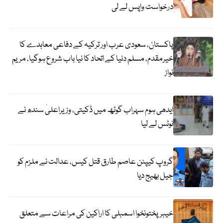
درخواست واپس لے لی
پاکستان، سعودی عرب اور ترکیہ کے دفاعی معاہدے کا
خیرمقدم، مسلم دنیا کے اتحاد کا نیا باب شروع ہوگیا، مریم
نواز
ایدھی ہوم سہراب گوٹھ میں ڈکیتی، وزیراعلیٰ سندھ نے
نوٹس لے لیا
گروپ کیپٹن عاصم طارق قتل کیس، عدالت نے ملزم کو
جیل بھیج دیا
خیبرپختونخوا اسمبلی کا اراکین کی مراعات سے متعلق