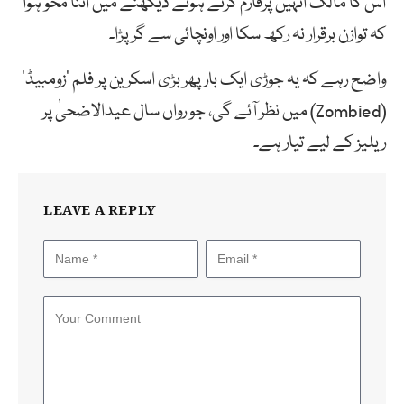
اس کا مالک انہیں پرفارم کرتے ہوئے دیکھنے میں اتنا محو ہوا
کہ توازن برقرار نہ رکھ سکا اور اونچائی سے گر پڑا۔
واضح رہے کہ یہ جوڑی ایک بار پھر بڑی اسکرین پر فلم ‘زومبیڈ’
(Zombied) میں نظر آئے گی، جو رواں سال عیدالاضحیٰ پر
ریلیز کے لیے تیار ہے۔
LEAVE A REPLY