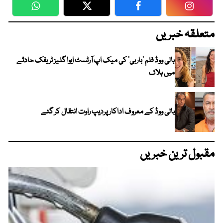
WhatsApp
Twitter
Facebook
Faceboo
متعلقہ خبریں
ہالی ووڈ فلم ’باربی‘ کی میک اپ آرٹسٹ ایوا گلیز ٹریفک حادثے
میں ہلاک
بالی ووڈ کے معروف اداکار پردیپ راوت انتقال کر گئے
مقبول ترین خبریں