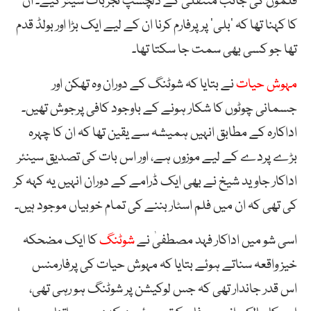
فلموں کی جانب منتقلی کے دلچسپ تجربات شیئر کیے۔ ان
کا کہنا تھا کہ ’بلی‘ پر پرفارم کرنا ان کے لیے ایک بڑا اور بولڈ قدم
تھا جو کسی بھی سمت جا سکتا تھا۔
مہوش حیات
نے بتایا کہ شوٹنگ کے دوران وہ تھکن اور
جسمانی چوٹوں کا شکار ہونے کے باوجود کافی پرجوش تھیں۔
اداکارہ کے مطابق انہیں ہمیشہ سے یقین تھا کہ ان کا چہرہ
بڑے پردے کے لیے موزوں ہے، اور اس بات کی تصدیق سینئر
اداکار جاوید شیخ نے بھی ایک ڈرامے کے دوران انہیں یہ کہہ کر
کی تھی کہ ان میں فلم اسٹار بننے کی تمام خوبیاں موجود ہیں۔
اسی شو میں اداکار فہد مصطفیٰ نے
شوٹنگ
کا ایک مضحکہ
خیز واقعہ سناتے ہوئے بتایا کہ مہوش حیات کی پرفارمنس
اس قدر جاندار تھی کہ جس لوکیشن پر شوٹنگ ہو رہی تھی،