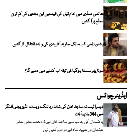
عالمی منڈی میں خام تیل کی قیمتیں تین ہفتوں کی کم ترین
سطح پر آ گئیں
پشاور زلمی کے مالک جاوید آفریدی کی والدہ انتقال کر گئیں
سونا پھر سستا ہوگیا،فی تولہ اب کتنے میں ملے گا؟
ایڈیٹرچوائس
دوسرا ٹیسٹ، ساجد خان کی شاندار بالنگ، ویسٹ انڈیز پہلی اننگز
میں 344 رنز پر آؤٹ
پاکستان کی جانب سے ساجد خان نے 4، محمد علی، علی
عثمان اور عبید شاہ نے دو دو وکٹیں لیں