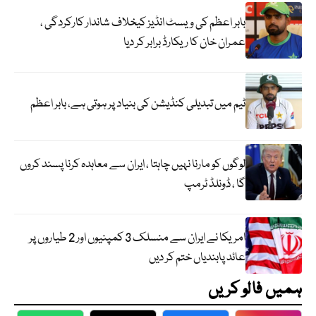
بابر اعظم کی ویسٹ انڈیز کیخلاف شاندار کارکردگی ،
عمران خان کا ریکارڈ برابر کر دیا
ٹیم میں تبدیلی کنڈیشن کی بنیاد پر ہوتی ہے، بابر اعظم
لوگوں کو مارنا نہیں چاہتا ، ایران سے معاہدہ کرنا پسند کروں
گا ، ڈونلڈ ٹرمپ
امریکا نے ایران سے منسلک 3 کمپنیوں اور 2 طیاروں پر
عائد پابندیاں ختم کر دیں
ہمیں فالو کریں