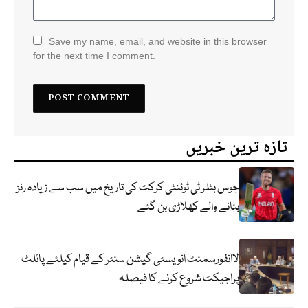
Save my name, email, and website in this browser
for the next time I comment.
تازہ ترین خبریں
جوس بٹلر ٹی ٹوئنٹی کرکٹ کی تاریخ میں سب سے زیادہ رنز
بنانے والے کھلاڑی بن گئے
لاانفورسمنٹ انویسٹی گیشن سنٹر کے قیام کیلئے پائلٹ
پراجیکٹ شروع کرنے کا فیصلہ