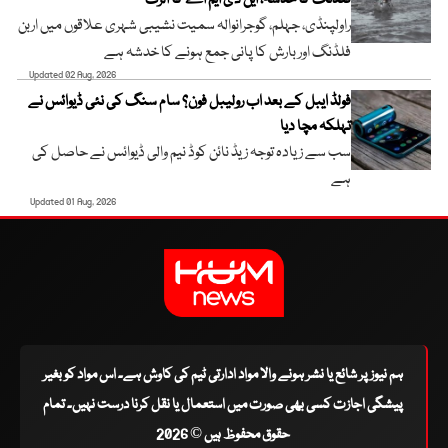
فلڈنگ کا خدشہ، این ڈی ایم اے کا الرٹ
راولپنڈی، جہلم، گوجرانوالہ سمیت نشیبی شہری علاقوں میں اربن
فلڈنگ اور بارش کا پانی جمع ہونے کا خدشہ ہے
Updated 02 Aug, 2026
فولڈ ایبل کے بعد اب رولیبل فون؟ سام سنگ کی نئی ڈیوائس نے
تہلکہ مچا دیا
سب سے زیادہ توجہ زیڈ نائن کوڈ نیم والی ڈیوائس نے حاصل کی
ہے
Updated 01 Aug, 2026
ہم نیوز پر شائع یا نشر ہونے والا مواد ادارتی ٹیم کی کاوش ہے۔ اس مواد کو بغیر
پیشگی اجازت کسی بھی صورت میں استعمال یا نقل کرنا درست نہیں۔ تمام
حقوق محفوظ ہیں © 2026