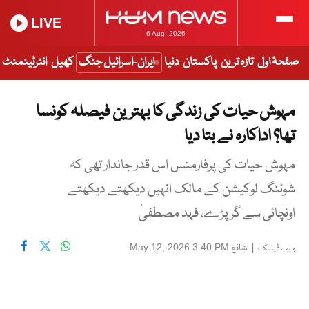
LIVE
6 Aug, 2026
صفحۂ اول
تازہ ترین
پاکستان
دنیا
ایران-اسرائیل جنگ
کھیل
انٹرٹینمنٹ
مہوش حیات کی زندگی کا بہترین فیصلہ کونسا
تھا؟ اداکارہ نے بتا دیا
مہوش حیات کی پرفارمنس اس قدر جاندار تھی کہ
شوٹنگ لوکیشن کے مالک انہیں دیکھتے دیکھتے
اونچائی سے گر پڑے، فہد مصطفیٰ
|
شائع
May 12, 2026 3:40 PM
ویب ڈیسک