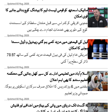
Updated 03 Aug, 2026
مائیک اسمتھ کو قومی ٹیسٹ ٹیم کا بیٹنگ کوچ بنائے جانے کا
قوی امکان
جنوبی افریقی کرکٹر اس سے قبل ملتان سلطانز کے اسسٹنٹ
کوچ کے طور پر بھی خدمات انجام دے چکے ہیں
Updated 03 Aug, 2026
تیل کی قیمتوں میں مزید کمی ہو گئی، پیٹرول و ڈیزل سستا
ہونے کا امکان
امریکی خام تیل کی فی بیرل قیمت مزید کمی کے ساتھ 78.97
ڈالر کی سطح پر آ گئی
Updated 03 Aug, 2026
اسلام آباد میں تعلیمی ادارے کل سے کھل جائیں گے، محکمہ
تعلیم سندھ کا بھی اہم اعلان
ہفتے میں 6 روز تدریس کا اطلاق صرف سرکاری اسکولوں پر ہوگا،
صوبائی وزیر تعلیم
Updated 02 Aug, 2026
4 اگست تک دریاؤں میں پانی کے بہاؤ میں اضافے اور فلیش