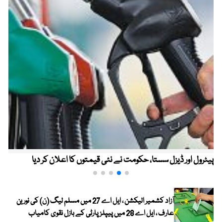
پیٹرول اور ڈیزل سستا، حکومت نے نئی قیمتوں کا اعلان کر دیا
آزاد کشمیر الیکشن ، ایل اے 27 میں مسلم لیگ (ن) کی نورین
عارف ، ایل اے 28 میں پیپلز پارٹی کے بازل نقوی کامیاب