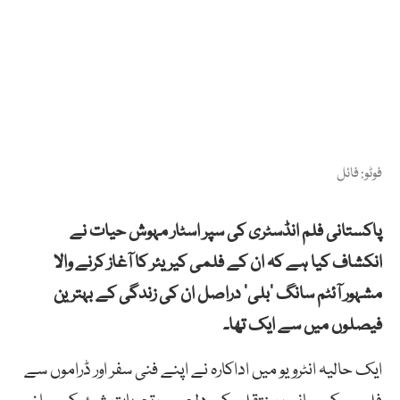
فوٹو: فائل
پاکستانی فلم انڈسٹری کی سپر اسٹار مہوش حیات نے
انکشاف کیا ہے کہ ان کے فلمی کیریئر کا آغاز کرنے والا
مشہور آئٹم سانگ ’بلی‘ دراصل ان کی زندگی کے بہترین
فیصلوں میں سے ایک تھا۔
ایک حالیہ انٹرویو میں اداکارہ نے اپنے فنی سفر اور ڈراموں سے