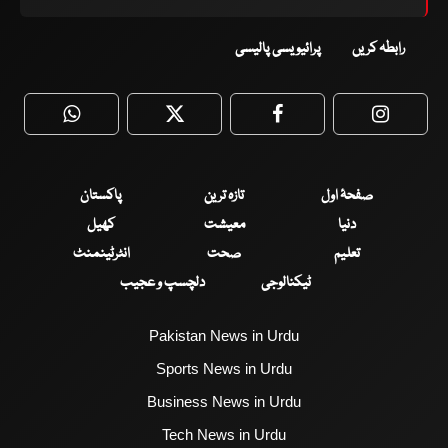
رابطہ کریں
پرائیویسی پالیسی
WhatsApp
Twitter
Facebook
Faceboo
صفحۂ اول
تازہ ترین
پاکستان
دنیا
معیشت
کھیل
تعلیم
صحت
انٹرٹینمنٹ
ٹیکنالوجی
دلچسپ و عجیب
Pakistan News in Urdu
Sports News in Urdu
Business News in Urdu
Tech News in Urdu