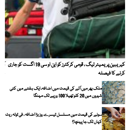
کیریبین پریمیئر لیگ ، قومی کرکٹرز کو این او سی 19 اگست کو جاری
آز
کرنے کا فیصلہ
چھی
ملک بھر میں آٹے کی قیمت میں اضافہ، ایک ہفتے میں کئی
شہروں میں 20 کلو تھیلا 100 روپے تک مہنگا
سونے کی قیمت میں مسلسل تیسرے روز بڑا اضافہ ، فی تولہ ریٹ
کہاں تک جا پہنچا؟