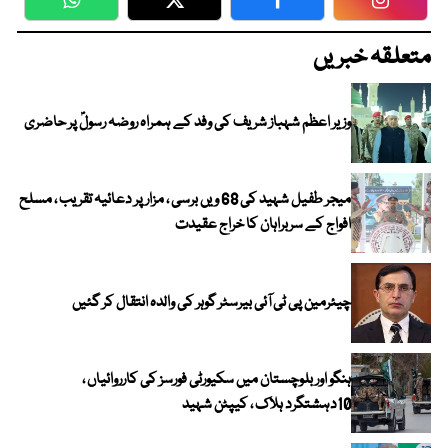
WhatsApp
Twitter
Facebook
Faceboo
متعلقہ خبریں
وزیر اعظم شہباز شریف کی وفد کے ہمراہ روضہ رسولؐ پر حاضری
میجر طفیل شہید کی 68 ویں برسی ، مزار پر دعائیہ تقریب ، مسلح
افواج کے سربراہان کا خراج عقیدت
چیئرمین پی ٹی آئی بیرسٹر گوہر کی والدہ انتقال کر گئیں
ہنگو اور بلوچستان میں سکیورٹی فورسز کی کارروائیاں ،
10دہشتگرد ہلاک ، کیپٹن شہید