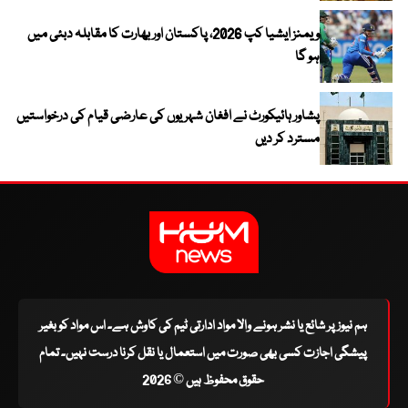
ویمنز ایشیا کپ 2026، پاکستان اور بھارت کا مقابلہ دبئی میں
ہو گا
پشاور ہائیکورٹ نے افغان شہریوں کی عارضی قیام کی درخواستیں
مسترد کر دیں
ہم نیوز پر شائع یا نشر ہونے والا مواد ادارتی ٹیم کی کاوش ہے۔ اس مواد کو بغیر
پیشگی اجازت کسی بھی صورت میں استعمال یا نقل کرنا درست نہیں۔ تمام
حقوق محفوظ ہیں © 2026