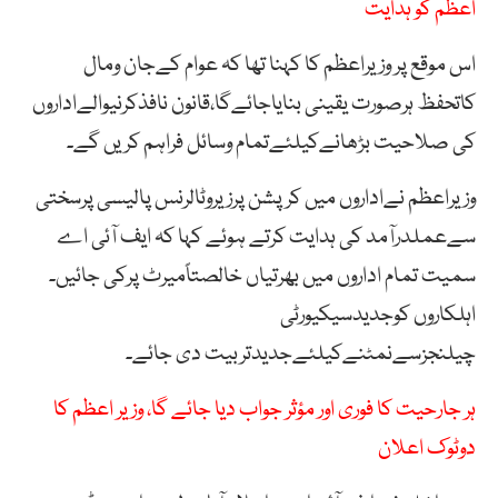
اعظم کو ہدایت
اس موقع پر وزیراعظم کا کہنا تھا کہ عوام کےجان ومال
کاتحفظ ہرصورت یقینی بنایاجائےگا،قانون نافذکرنیوالےاداروں
کی صلاحیت بڑھانےکیلئےتمام وسائل فراہم کریں گے۔
وزیراعظم نےاداروں میں کرپشن پرزیروٹالرنس پالیسی پرسختی
سےعملدرآمد کی ہدایت کرتے ہوئے کہا کہ ایف آئی اے
سمیت تمام اداروں میں بھرتیاں خالصتاًمیرٹ پرکی جائیں۔
اہلکاروں کوجدیدسیکیورٹی
چیلنجزسےنمٹنےکیلئےجدیدتربیت دی جائے۔
ہر جارحیت کا فوری اور مؤثر جواب دیا جائے گا، وزیر اعظم کا
دوٹوک اعلان