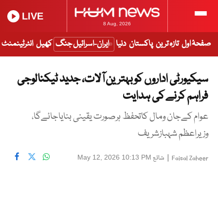
LIVE
8 Aug, 2026
صفحۂ اول
تازہ ترین
پاکستان
دنیا
ایران-اسرائیل جنگ
کھیل
انٹرٹینمنٹ
سیکیورٹی اداروں کو بہترین آلات، جدید ٹیکنالوجی
فراہم کرنے کی ہدایت
عوام کےجان ومال کاتحفظ ہرصورت یقینی بنایاجائےگا،
وزیراعظم شہبازشریف
|
شائع
May 12, 2026 10:13 PM
Faisal Zaheer