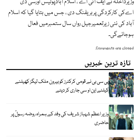
وزیرداخلہ نے ایف آئی اے ، اسلام آبادپولیس اورسی ڈی
اےکی کارکردگی پربریفنگ دی ، جس میں بتایا گیا کہ اسلام
آباد کی نئی زیرتعمیرجیل رواں سال ستمبرمیں فعال
ہوجائےگی۔
Comments are closed.
تازہ ترین خبریں
پی سی بی نے قومی کرکٹرز کو بیرون ملک لیگز کھیلنے
کیلئے این او سی جاری کر دیئے
وزیر اعظم شہباز شریف کی وفد کے ہمراہ روضہ رسولؐ پر
حاضری