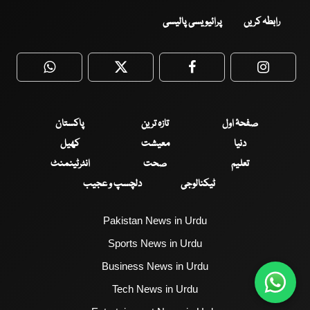
رابطہ کریں
پرائیویسی پالیسی
WhatsApp
Twitter
Facebook
Faceboo
صفحۂ اول
تازہ ترین
پاکستان
دنیا
معیشت
کھیل
تعلیم
صحت
انٹرٹینمنٹ
ٹیکنالوجی
دلچسپ و عجیب
Pakistan News in Urdu
Sports News in Urdu
Business News in Urdu
Tech News in Urdu