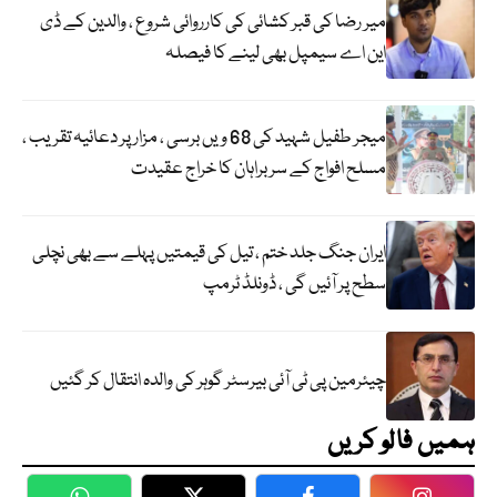
میر رضا کی قبر کشائی کی کارروائی شروع ، والدین کے ڈی
این اے سیمپل بھی لینے کا فیصلہ
میجر طفیل شہید کی 68 ویں برسی ، مزار پر دعائیہ تقریب ،
مسلح افواج کے سربراہان کا خراج عقیدت
ایران جنگ جلد ختم ، تیل کی قیمتیں پہلے سے بھی نچلی
سطح پر آئیں گی ، ڈونلڈ ٹرمپ
چیئرمین پی ٹی آئی بیرسٹر گوہر کی والدہ انتقال کر گئیں
ہمیں فالو کریں