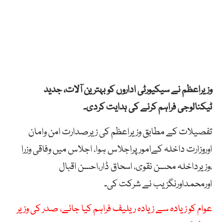
وزیراعظم نے سیکیورٹی اداروں کو بہترین آلات، جدید
ٹیکنالوجی فراہم کرنے کی ہدایت کردی۔
تفصیلات کے مطابق وزیراعظم کی زیرصدارت امن وامان
اوروزارت داخلہ کےامورپراجلاس ہوا، اجلاس میں وفاقی وزرا
،وزیرداخلہ محسن نقوی، اسحاق ڈار،احسن اقبال
اورمحمداورنگزیب نے شرکت کی۔
عوام کو زیادہ سے زیادہ ریلیف فراہم کیا جائے، صدر کی وزیر