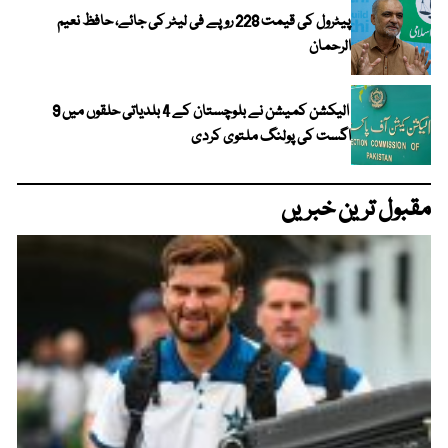
پیٹرول کی قیمت 228 روپے فی لیٹر کی جائے، حافظ نعیم
الرحمان
الیکشن کمیشن نے بلوچستان کے 4 بلدیاتی حلقوں میں 9
اگست کی پولنگ ملتوی کردی
مقبول ترین خبریں