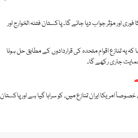
ری اور مؤثر جواب دیا جائے گا۔ پاکستان فتنہ الخوارج اور
ہ یہ تنازع اقوام متحدہ کی قراردادوں کے مطابق حل ہونا
مایت جاری رکھے گا۔
ے
صوصاً امریکا ایران تنازع میں، کو سراہا گیا ہے اور پاکستان