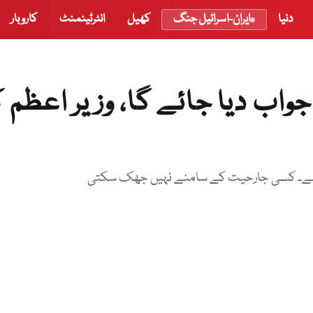
دنیا
ایران-اسرائیل جنگ
کھیل
انٹرٹینمنٹ
کاروبار
جواب دیا جائے گا، وزیر اعظم ک
مند ہے۔ کسی جارحیت کے سامنے نہیں جھک سکتی