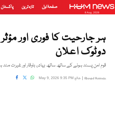
صفحۂ اول
تازہ ترین
پاکستان
8 Aug, 2026
ہر جارحیت کا فوری اور مؤثر 
دوٹوک اعلان
قوم امن پسند ہونے کے ساتھ ساتھ بہادر، باوقار اور غیرت 
|
شائع
May 9, 2026 9:35 PM
Ahmed Hussain