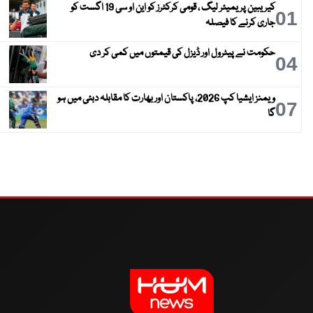
کیریبین پریمیئر لیگ ، قومی کرکٹرز کو این او سی 19 اگست کو
01
جاری کرنے کا فیصلہ
حکومت نے پیٹرول اور ڈیزل کی قیمتوں میں کمی کر دی
04
ویمنز ایشیا کپ 2026، پاکستان اور بھارت کا مقابلہ دبئی میں ہو
07
گا