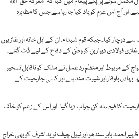
مکمل ہونے پر اپنے پیغام میں کہا کہ “معرکہ حق” اللہ
ے. اور آج اس عزم کو یاد کیا جا رہا ہے جس کا مظاہرہ
 دوچار کیا۔ جبکہ قوم شہداء، ان کے اہل خانہ اور غازیوں
غازی فولادی دیوار بن کر وطن کے دفاع کے لیے ڈٹ گئے۔
واج کے مربوط اور منظم ردعمل نے ملک کو ناقابل تسخیر
ھ بہادر، باوقار اور غیرت مند ہے اور کسی جارحیت کے
رحیت کا فیصلہ کن جواب دیا گیا۔ اور اس کے زعم کو خاک
ہیر احمد بابر سندھو اور نیول چیف نوید اشرف کو بھی خراج