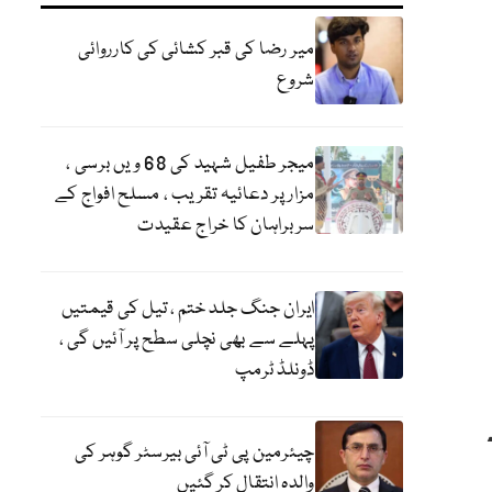
میر رضا کی قبر کشائی کی کارروائی
شروع
میجر طفیل شہید کی 68 ویں برسی ،
مزار پر دعائیہ تقریب ، مسلح افواج کے
سربراہان کا خراج عقیدت
ایران جنگ جلد ختم ، تیل کی قیمتیں
پہلے سے بھی نچلی سطح پر آئیں گی ،
ڈونلڈ ٹرمپ
چیئرمین پی ٹی آئی بیرسٹر گوہر کی
والدہ انتقال کر گئیں