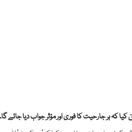
 کیا کہ ہر جارحیت کا فوری اور مؤثر جواب دیا جائے گا۔