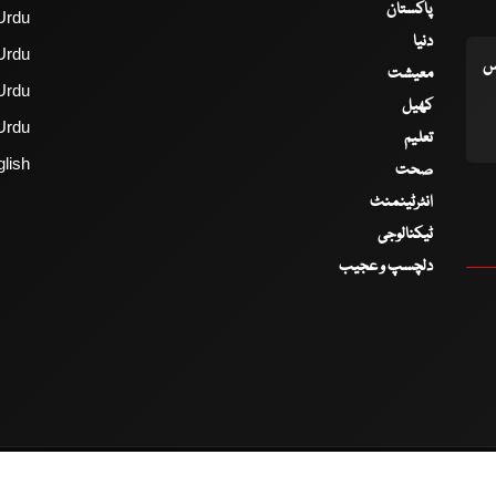
پاکستان
Urdu
دنیا
Urdu
اس
معیشت
Urdu
کھیل
Urdu
تعلیم
lish
صحت
انٹرٹینمنٹ
ٹیکنالوجی
دلچسپ و عجیب
2017 - 2026 © All Copyrights Reserved