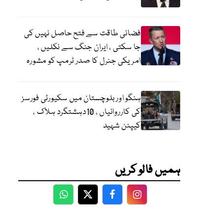
فضائی طاقت سے فتح حاصل نہیں کی
جا سکتی ، ایران جنگ سے نکلیں ،
امریکی جنرل کا صدر ٹرمپ کو مشورہ
ہنگو اور بلوچستان میں سکیورٹی فورسز
کی کارروائیاں ، 10دہشتگرد ہلاک ،
کیپٹن شہید
ہمیں فالو کریں
WhatsApp
Twitter
Facebook
Facebook