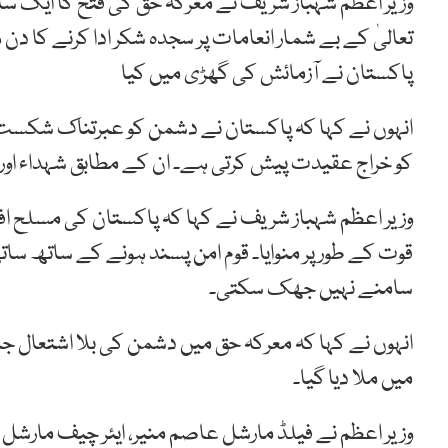
وزیر اعظم شہباز شریف نے معرکہ حق کی فتح کا ایک سال 
تعالیٰ کے بے شمار انعامات پر سجدہ شکر ادا کرنے کا دن ہ
پاکستان نے آزمائش کی گھڑی میں کیا
انہوں نے کہا کہ پاکستان نے دشمن کو عبرتناک شکست سے
کو خراج عقیدت پیش کرتی ہے۔ ان کے مطابق شہداء اور 
وزیر اعظم شہباز شریف نے کہا کہ پاکستان کی مسلح اف
قوت کے طور پر منوایا۔ قوم امن پسند ہونے کے ساتھ سات
سامنے نہیں جھک سکتی۔
انہوں نے کہا کہ معرکہ حق میں دشمن کی بلا اشتعال جا
میں ملا دیا گیا۔
وزیر اعظم نے فیلڈ مارشل عاصم منیر، ایئر چیف مارشل ظ