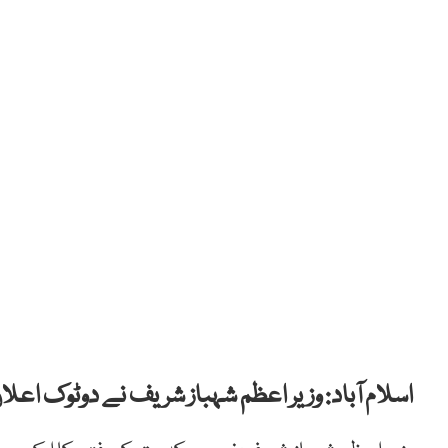
اسلام آباد: وزیر اعظم شہباز شریف نے دوٹوک اعلان