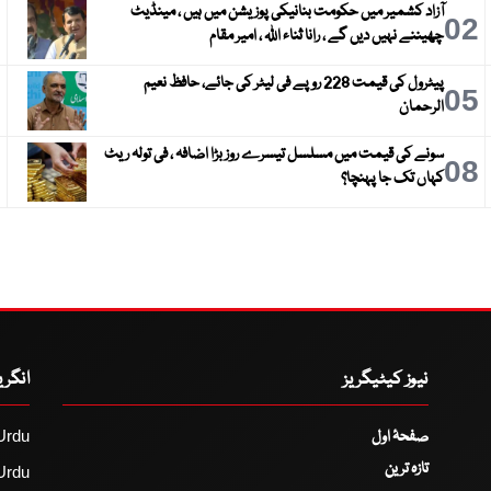
آزاد کشمیر میں حکومت بنانیکی پوزیشن میں ہیں ، مینڈیٹ
3
02
چھیننے نہیں دیں گے ، رانا ثناء اللہ ، امیر مقام
پیٹرول کی قیمت 228 روپے فی لیٹر کی جائے، حافظ نعیم
6
05
الرحمان
سونے کی قیمت میں مسلسل تیسرے روز بڑا اضافہ ، فی تولہ ریٹ
9
08
کہاں تک جا پہنچا؟
نیوز کیٹیگریز
انگر
صفحۂ اول
Urdu
تازہ ترین
Urdu