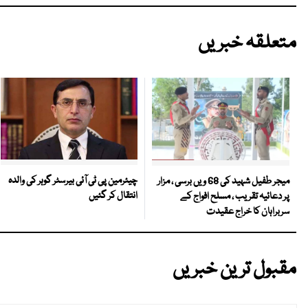
متعلقہ خبریں
چیئرمین پی ٹی آئی بیرسٹر گوہر کی والدہ
میجر طفیل شہید کی 68 ویں برسی ، مزار
انتقال کر گئیں
پر دعائیہ تقریب ، مسلح افواج کے
سربراہان کا خراج عقیدت
مقبول ترین خبریں