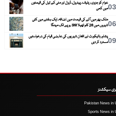
عوام کو جزوی ریلیف، پیٹرول، ڈیزل اور مٹی کے تیل کی قیمتوں
0
میں کمی
ملک بھر میں آٹے کی قیمت میں اضافہ، ایک ہفتے میں کئی
0
شہروں میں 20 کلو تھیلا 100 روپے تک مہنگا
پشاور ہائیکورٹ نے افغان شہریوں کی عارضی قیام کی درخواستیں
0
مسترد کر دیں
یزی سیکشنز
Pakistan News in 
Sports News in 