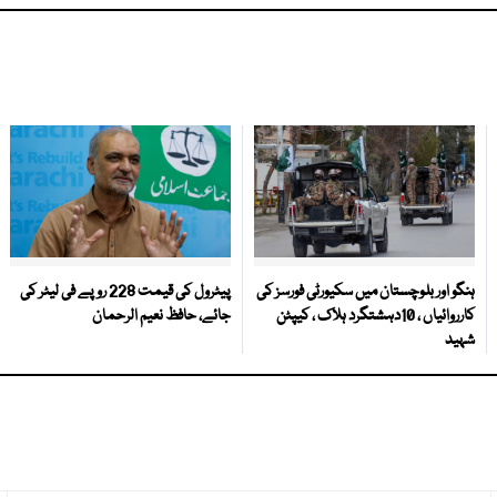
ہنگو اور بلوچستان میں سکیورٹی فورسز کی
پیٹرول کی قیمت 228 روپے فی لیٹر کی
کارروائیاں ، 10دہشتگرد ہلاک ، کیپٹن
جائے، حافظ نعیم الرحمان
شہید