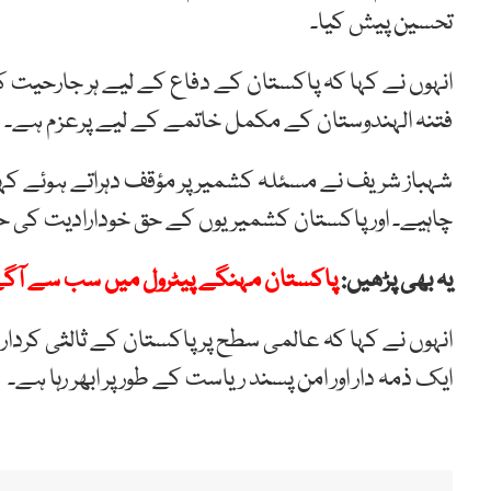
تحسین پیش کیا۔
انہوں نے کہا کہ پاکستان کے دفاع کے لیے ہر جارحیت کا فو
فتنہ الہندوستان کے مکمل خاتمے کے لیے پرعزم ہے۔
شہباز شریف نے مسئلہ کشمیر پر مؤقف دہراتے ہوئے کہا ک
چاہیے۔ اور پاکستان کشمیریوں کے حق خودارادیت کی ح
یہ بھی پڑھیں:
پاکستان مہنگے پیٹرول میں سب سے آگ
انہوں نے کہا کہ عالمی سطح پر پاکستان کے ثالثی کردار، خ
ایک ذمہ دار اور امن پسند ریاست کے طور پر ابھر رہا ہے۔