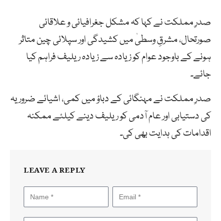
صدرِ مملکت نے کہا کہ مشکل جغرافیائی و علاقائی
صورتحال، مشرقِ وسطیٰ میں کشیدگی اور سپلائی چین متاثر
ہونے کے باوجود عوام کو زیادہ سے زیادہ ریلیف فراہم کیا
جائے۔
صدرِ مملکت نے مہنگائی کے دباؤ میں کمی، اشیائے ضروریہ
کی دستیابی اور عام آدمی کو ریلیف دینے کیلئے ممکنہ
اقدامات کی ہدایت بھی کی۔
LEAVE A REPLY