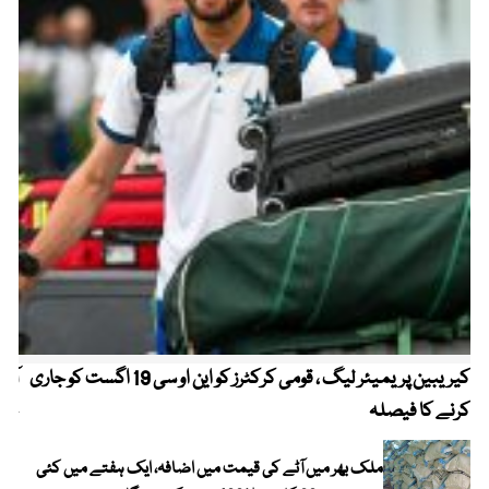
کیریبین پریمیئر لیگ ، قومی کرکٹرز کو این او سی 19 اگست کو جاری
آز
کرنے کا فیصلہ
چھی
ملک بھر میں آٹے کی قیمت میں اضافہ، ایک ہفتے میں کئی