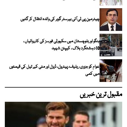
چیئرمین پی ٹی آئی بیرسٹر گوہر کی والدہ انتقال کر گئیں
ہنگو اور بلوچستان میں سکیورٹی فورسز کی کارروائیاں ،
10دہشتگرد ہلاک ، کیپٹن شہید
عوام کو جزوی ریلیف، پیٹرول، ڈیزل اور مٹی کے تیل کی قیمتوں
میں کمی
مقبول ترین خبریں