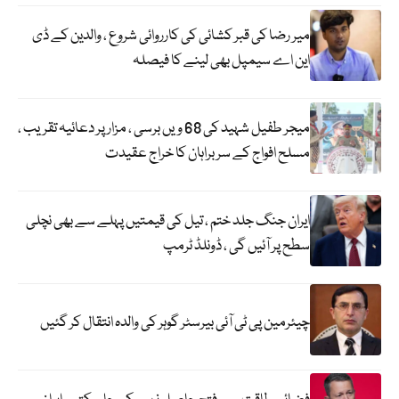
میر رضا کی قبر کشائی کی کارروائی شروع ، والدین کے ڈی
این اے سیمپل بھی لینے کا فیصلہ
میجر طفیل شہید کی 68 ویں برسی ، مزار پر دعائیہ تقریب ،
مسلح افواج کے سربراہان کا خراج عقیدت
ایران جنگ جلد ختم ، تیل کی قیمتیں پہلے سے بھی نچلی
سطح پر آئیں گی ، ڈونلڈ ٹرمپ
چیئرمین پی ٹی آئی بیرسٹر گوہر کی والدہ انتقال کر گئیں