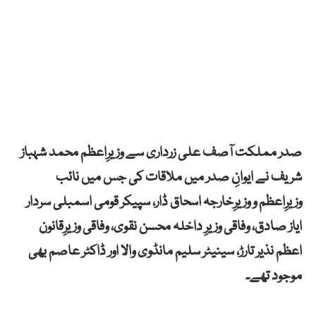
صدر مملکت آصف علی زرداری سے وزیرِاعظم محمد شہباز
شریف نے ایوانِ صدر میں ملاقات کی جس میں نائب
وزیرِاعظم و وزیرِخارجہ اسحاق ڈار، سپیکر قومی اسمبلی سردار
ایاز صادق، وفاقی وزیرِ داخلہ محسن نقوی، وفاقی وزیرِقانون
اعظم نذیر تارڑ، سینیٹر سلیم مانڈوی والا اور ڈاکٹر عاصم بھی
موجود تھے۔