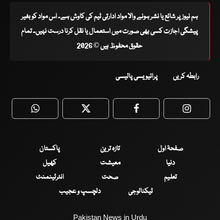
ہم نیوز پر شائع یا نشر ہونے والا مواد ادارتی ٹیم کی کاوش ہے۔ اس مواد کو بغیر
پیشگی اجازت کسی بھی صورت میں استعمال یا نقل کرنا درست نہیں۔ تمام
حقوق محفوظ ہیں © 2026
رابطہ کریں
پرائیویسی پالیسی
WhatsApp
Twitter
Facebook
Faceboo
صفحۂ اول
تازہ ترین
پاکستان
دنیا
معیشت
کھیل
تعلیم
صحت
انٹرٹینمنٹ
ٹیکنالوجی
دلچسپ و عجیب
Pakistan News in Urdu