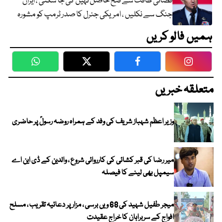
فضائی طاقت سے فتح حاصل نہیں کی جا سکتی ، ایران
جنگ سے نکلیں ، امریکی جنرل کا صدر ٹرمپ کو مشورہ
ہمیں فالو کریں
WhatsApp
Twitter
Facebook
Faceboo
متعلقہ خبریں
وزیر اعظم شہباز شریف کی وفد کے ہمراہ روضہ رسولؐ پر حاضری
میر رضا کی قبر کشائی کی کارروائی شروع ، والدین کے ڈی این اے
سیمپل بھی لینے کا فیصلہ
میجر طفیل شہید کی 68 ویں برسی ، مزار پر دعائیہ تقریب ، مسلح
افواج کے سربراہان کا خراج عقیدت