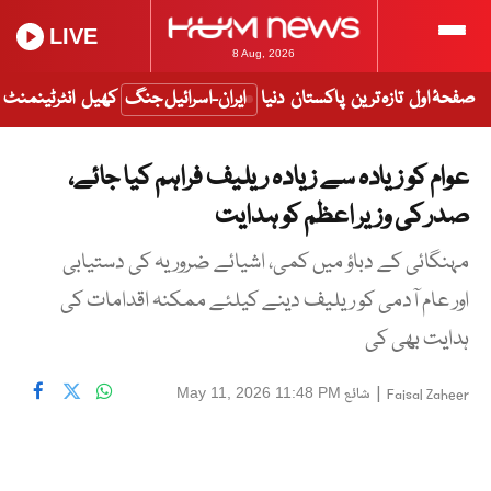
LIVE
8 Aug, 2026
صفحۂ اول
تازہ ترین
پاکستان
دنیا
ایران-اسرائیل جنگ
کھیل
انٹرٹینمنٹ
عوام کو زیادہ سے زیادہ ریلیف فراہم کیا جائے،
صدر کی وزیر اعظم کو ہدایت
مہنگائی کے دباؤ میں کمی، اشیائے ضروریہ کی دستیابی
اور عام آدمی کو ریلیف دینے کیلئے ممکنہ اقدامات کی
ہدایت بھی کی
|
شائع
May 11, 2026 11:48 PM
Faisal Zaheer