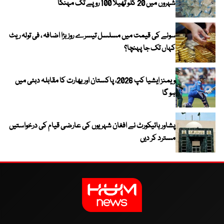
شہروں میں 20 کلو تھیلا 100 روپے تک مہنگا
سونے کی قیمت میں مسلسل تیسرے روز بڑا اضافہ ، فی تولہ ریٹ
کہاں تک جا پہنچا؟
ویمنز ایشیا کپ 2026، پاکستان اور بھارت کا مقابلہ دبئی میں
ہو گا
پشاور ہائیکورٹ نے افغان شہریوں کی عارضی قیام کی درخواستیں
مسترد کر دیں