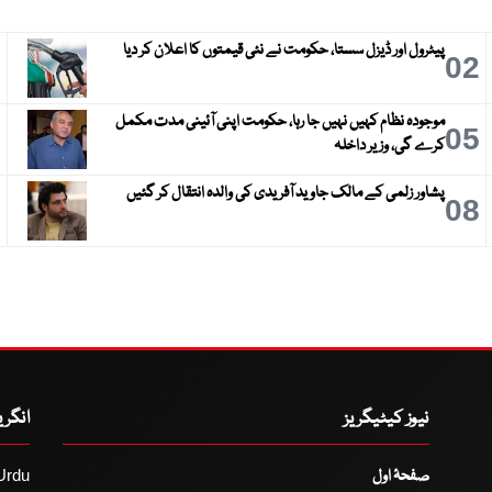
پیٹرول اور ڈیزل سستا، حکومت نے نئی قیمتوں کا اعلان کر دیا
3
02
موجودہ نظام کہیں نہیں جا رہا، حکومت اپنی آئینی مدت مکمل
6
05
کرے گی، وزیر داخلہ
پشاور زلمی کے مالک جاوید آفریدی کی والدہ انتقال کر گئیں
9
08
نیوز کیٹیگریز
انگر
صفحۂ اول
Urdu