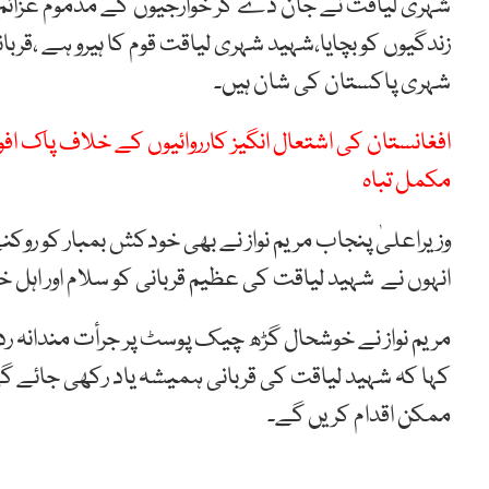
شہری لیاقت نے جان دے کر خوارجیوں کے مذموم عزائم 
زندگیوں کو بچایا،شہید شہری لیاقت قوم کا ہیرو ہے ،قر
شہری پاکستان کی شان ہیں۔
مکمل تباہ
وزیراعلیٰ پنجاب مریم نواز نے بھی خودکش بمبار کو روک
انہوں نے شہید لیاقت کی عظیم قربانی کو سلام اور اہل خ
مریم نواز نے خوشحال گڑھ چیک پوسٹ پر جرأت مندانہ ردع
کہا کہ شہید لیاقت کی قربانی ہمیشہ یاد رکھی جائے گ
ممکن اقدام کریں گے۔