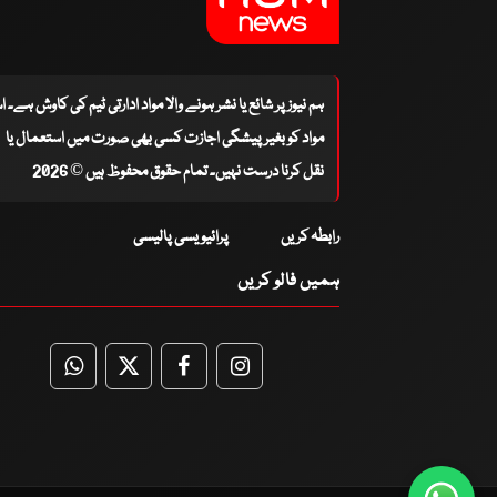
ہم نیوز پر شائع یا نشر ہونے والا مواد ادارتی ٹیم کی کاوش ہے۔ 
مواد کو بغیر پیشگی اجازت کسی بھی صورت میں استعمال یا
نقل کرنا درست نہیں۔ تمام حقوق محفوظ ہیں © 2026
رابطہ کریں
پرائیویسی پالیسی
ہمیں فالو کریں
WhatsApp
Twitter
Facebook
Facebook