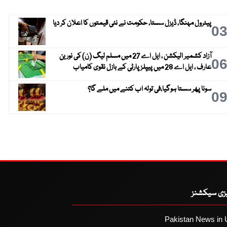
پیٹرول مہنگا، ڈیزل سستا، حکومت نے نئی قیمتوں کا اعلان کر دیا
0
آزاد کشمیر الیکشن ، ایل اے 27 میں مسلم لیگ (ن) کی نورین
0
عارف ، ایل اے 28 میں پیپلز پارٹی کے بازل نقوی کامیاب
سونا پھر سستا ہوگیا،فی تولہ اب کتنے میں ملے گا؟
0
یزی سیکشنز
Pakistan News in 