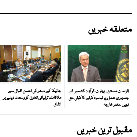
متعلقہ خبریں
جائیکا کے صدر کی احسن اقبال سے
الزامات مسترد ، بھارت کو آزاد کشمیر کے
ملاقات، ترقیاتی تعاون کو وسعت دینے پر
جمہوری عمل پر تبصرہ کرنے کا کوئی حق
اتفاق
نہیں ، دفتر خارجہ
مقبول ترین خبریں