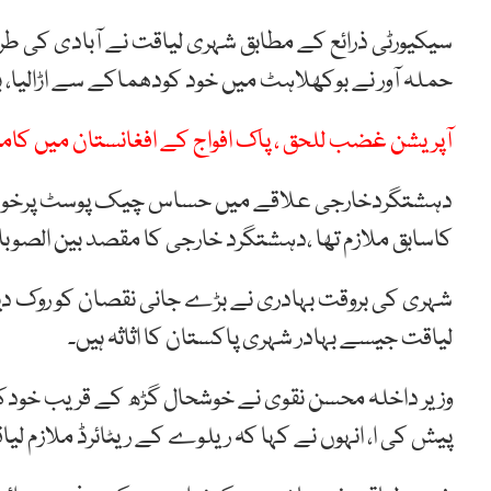
سیکیورٹی ذرائع کے مطابق شہری لیاقت نے آبادی کی ط
حملہ آور نے بوکھلاہٹ میں خود کودھماکے سے اڑالیا، 
آپریشن غضب للحق ، پاک افواج کے افغانستان میں ک
دہشتگردخارجی علاقے میں حساس چیک پوسٹ پرخودکش
کاسابق ملازم تھا ،دہشتگرد خارجی کا مقصد بین الصو
شہری کی بروقت بہادری نے بڑے جانی نقصان کو روک دیا
لیاقت جیسے بہادر شہری پاکستان کا اثاثہ ہیں۔
وزیر داخلہ محسن نقوی نے خوشحال گڑھ کے قریب خودک
پیش کی ا، انہوں نے کہا کہ ریلوے کے ریٹائرڈ ملازم ل