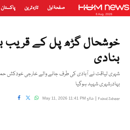
صفحۂ اول
تازہ ترین
پاکستان
6 Aug, 2026
خوشحال گڑھ پل کے قریب ب
بنادی
شہری لیاقت نے آبادی کی طرف جانے والے خارجی خودکش حملہ آ
بہادرشہری شہید ہوگیا
|
شائع
May 11, 2026 11:41 PM
Faisal Zaheer