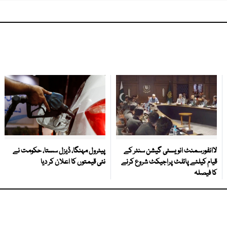
لاانفورسمنٹ انویسٹی گیشن سنٹر کے
پیٹرول مہنگا، ڈیزل سستا، حکومت نے
قیام کیلئے پائلٹ پراجیکٹ شروع کرنے
نئی قیمتوں کا اعلان کر دیا
کا فیصلہ