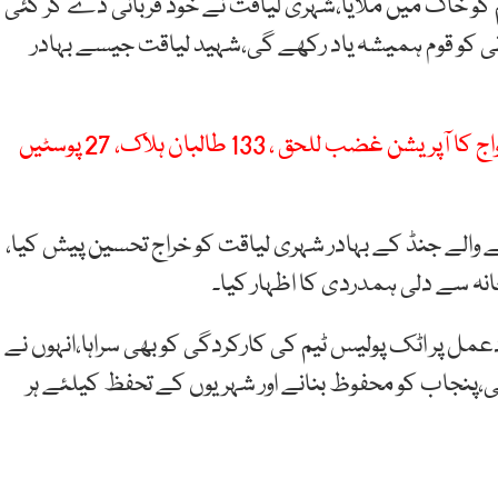
کو خاک میں ملایا،شہری لیاقت نے خود قربانی دے کر کئی
بانی کو قوم ہمیشہ یاد رکھے گی،شہید لیاقت جیسے بہادر
افغانستان کی اشتعال انگیز کارروائیوں کے خلاف پاک افواج کا آپریشن غضب للحق ، 133 طالبان ہلاک، 27 پوسٹیں
نے والے جنڈ کے بہادر شہری لیاقت کو خراج تحسین پیش کیا،
انہ سے دلی ہمدردی کا اظہار کیا۔
مل پر اٹک پولیس ٹیم کی کارکردگی کو بھی سراہا،انہوں نے
ی،پنجاب کو محفوظ بنانے اور شہریوں کے تحفظ کیلئے ہر