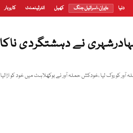
دنیا
ایران-اسرائیل جنگ
کھیل
انٹرٹینمنٹ
کاروبار
ہادرشہری نے دہشتگردی ناکا
ور کو روک لیا ،خودکش حملہ آور نے بوکھلاہٹ میں خود کو اڑالیا،