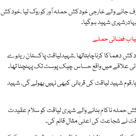
رف جانے والے خارجی خودکش حملہ آور کو روک لیا ،خودکش
بہادرشہری شہید ہوگیا۔
امیاب فضائی حملے
 دھماکا کرناچاہتاتھا ،شہیدلیاقت پاکستان ریلوے
بائی علاقے میں واقع حساس چیک پوسٹ تک پہنچنا تھا۔
،قوم شہید لیاقت کی قربانی کبھی نہیں بھولے گی، شہید
ش حملہ ناکام بنانے والے شہری لیاقت کو سلام عقیدت
یاقت نے شجاعت کی اعلیٰ مثال قائم کی۔