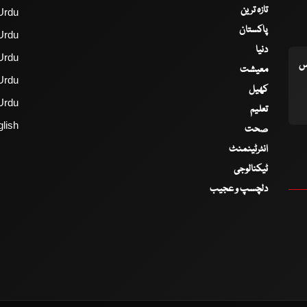
تازہ ترین
Urdu
پاکستان
Urdu
دنیا
Urdu
اس
معیشت
Urdu
کھیل
Urdu
تعلیم
lish
صحت
انٹرٹینمنٹ
ٹیکنالوجی
دلچسپ و عجیب