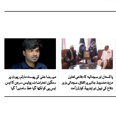
پاکستان اور صومالیہ کا دفاعی تعاون
میر رضا علی کی پوسٹ مارٹم رپورٹ پر
مزید مضبوط بنانے پر اتفاق، صومالی وزیر
سنگین اعتراضات، پولیس سرجن کا ایس
دفاع کی نیول اور ایئرہیڈ کوارٹرز آمد
ایس پی کو لکھا گیا خط سامنے آ گیا