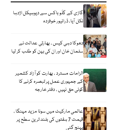
گاڑی کے گلَو باکس سے دیوہیکل اژدہا
نکل آیا، ڈرائیور خوفزدہ
دھوکا دہی کیس ، بھارتی عدالت نے
سلمان خان اور ان کی بہن کو طلب کر لیا
الزامات مسترد ، بھارت کو آزاد کشمیر
کے جمہوری عمل پر تبصرہ کرنے کا
کوئی حق نہیں ، دفتر خارجہ
عالمی مارکیٹ میں سونا مزید مہنگا ،
قیمت 7 ہفتوں کی بلند ترین سطح پر
پہنچ گئی