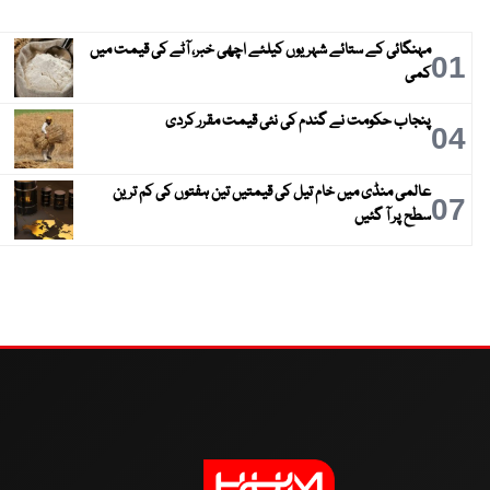
مہنگائی کے ستائے شہریوں کیلئے اچھی خبر، آٹے کی قیمت میں
01
کمی
پنجاب حکومت نے گندم کی نئی قیمت مقرر کردی
04
عالمی منڈی میں خام تیل کی قیمتیں تین ہفتوں کی کم ترین
07
سطح پر آ گئیں