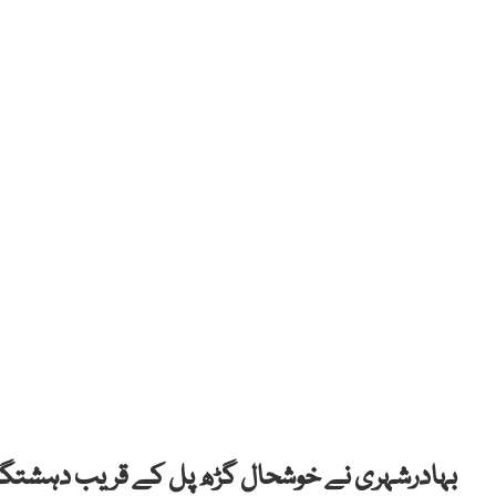
بہادرشہری نے
خوشحال گڑھ پل کے قریب دہشتگرد