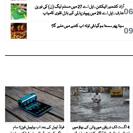
آزاد کشمیر الیکشن ، ایل اے 27 میں مسلم لیگ (ن) کی نورین
0
عارف ، ایل اے 28 میں پیپلز پارٹی کے بازل نقوی کامیاب
سونا پھر سستا ہوگیا،فی تولہ اب کتنے میں ملے گا؟
0
4 اگست تک دریاؤں میں پانی کے بہاؤ میں
فولڈ ایبل کے بعد اب رولیبل فون؟ سام