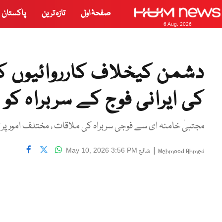
صفحۂ اول
تازہ ترین
پاکستان
6 Aug, 2026
دشمن کیخلاف کارروائیوں کو 
کی ایرانی فوج کے سربراہ کو
مجتبیٰ خامنہ ای سے فوجی سربراہ کی ملاقات ، مختلف امور پر ت
|
شائع
May 10, 2026 3:56 PM
Mehmood Ahmed