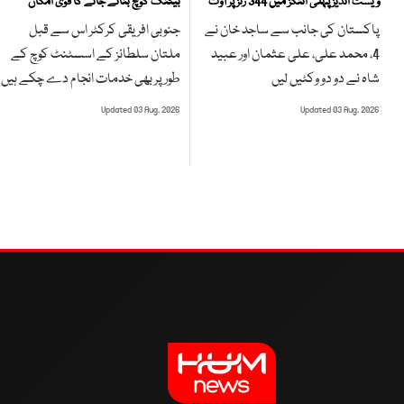
بیٹنگ کوچ بنائے جانے کا قوی امکان
ویسٹ انڈیز پہلی اننگز میں 344 رنز پر آؤٹ
جنوبی افریقی کرکٹر اس سے قبل
پاکستان کی جانب سے ساجد خان نے
ملتان سلطانز کے اسسٹنٹ کوچ کے
4، محمد علی، علی عثمان اور عبید
طور پر بھی خدمات انجام دے چکے ہیں
شاہ نے دو دو وکٹیں لیں
Updated 03 Aug, 2026
Updated 03 Aug, 2026