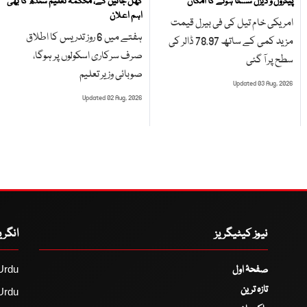
پیٹرول و ڈیزل سستا ہونے کا امکان
کھل جائیں گے، محکمہ تعلیم سندھ کا بھی
اہم اعلان
امریکی خام تیل کی فی بیرل قیمت
ہفتے میں 6 روز تدریس کا اطلاق
مزید کمی کے ساتھ 78.97 ڈالر کی
صرف سرکاری اسکولوں پر ہوگا،
سطح پر آ گئی
صوبائی وزیر تعلیم
Updated 03 Aug, 2026
Updated 02 Aug, 2026
نیوز کیٹیگریز
انگر
صفحۂ اول
Urdu
تازہ ترین
Urdu