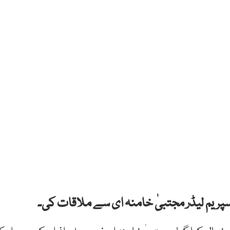
سپریم لیڈر مجتبیٰ خامنہ ای سے ملاقات کی۔