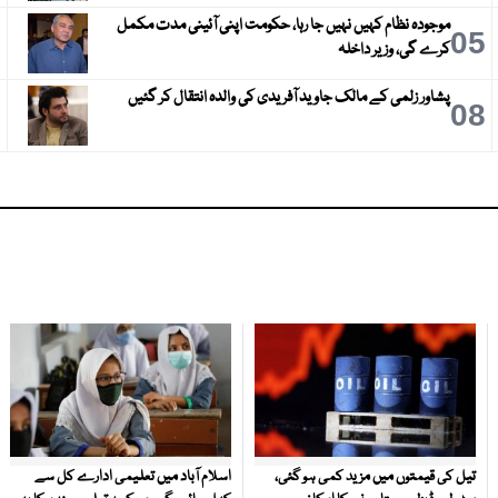
موجودہ نظام کہیں نہیں جا رہا، حکومت اپنی آئینی مدت مکمل
6
05
کرے گی، وزیر داخلہ
پشاور زلمی کے مالک جاوید آفریدی کی والدہ انتقال کر گئیں
9
08
تیل کی قیمتوں میں مزید کمی ہو گئی،
اسلام آباد میں تعلیمی ادارے کل سے