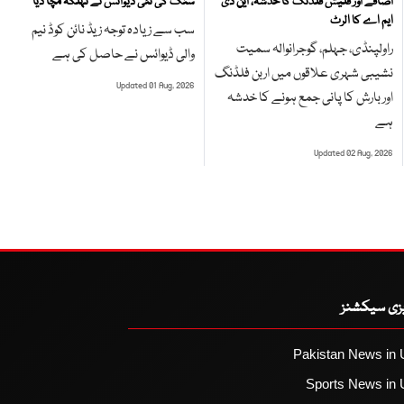
اضافے اور فلیش فلڈنگ کا خدشہ، این ڈی
سنگ کی نئی ڈیوائس نے تہلکہ مچا دیا
ایم اے کا الرٹ
سب سے زیادہ توجہ زیڈ نائن کوڈ نیم
راولپنڈی، جہلم، گوجرانوالہ سمیت
والی ڈیوائس نے حاصل کی ہے
نشیبی شہری علاقوں میں اربن فلڈنگ
Updated 01 Aug, 2026
اور بارش کا پانی جمع ہونے کا خدشہ
ہے
Updated 02 Aug, 2026
یزی سیکشنز
Pakistan News in 
Sports News in 