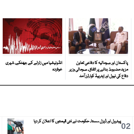
پاکستان اور صومالیہ کا دفاعی تعاون
انڈونیشیا میں زلزلے کے جھٹکے، شہری
مزید مضبوط بنانے پر اتفاق، صومالی وزیر
خوفزدہ
دفاع کی نیول اور ایئرہیڈ کوارٹرز آمد
پیٹرول اور ڈیزل سستا، حکومت نے نئی قیمتوں کا اعلان کر دیا
3
02