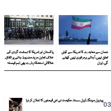
عمان سے معاہدے کا امریکا سے کوئی
پاکستان اور امریکا کا دہشت گردی کے
تعلق نہیں، آبنائے ہرمز فوری نہیں کھلے
خلاف تعاون مزید مضبوط بنانے پر اتفاق،
گی، ایران
علاقائی استحکام بارے بھی اہم فیصلہ
پیٹرول مہنگا، ڈیزل سستا، حکومت نے نئی قیمتوں کا اعلان کر دیا
0