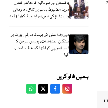
و
پاکستان اور صومالیہ کا دفاعی تعاون
مزید مضبوط بنانے پر اتفاق، صومالی
وزیر دفاع کی نیول اور ایئرہیڈ کوارٹرز آمد
میر رضا علی کی پوسٹ مارٹم رپورٹ پر
سنگین اعتراضات، پولیس سرجن کا
ایس ایس پی کو لکھا گیا خط سامنے آ
گیا
ہمیں فالو کریں
WhatsApp
Twitter
Facebook
Facebook
L