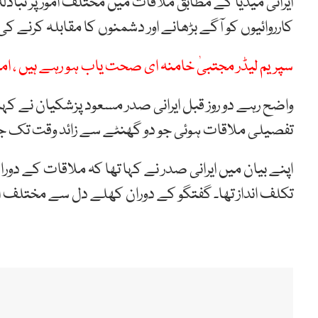
ایرانی میڈیا کے مطابق ملاقات میں مختلف امور پر تبادلہ
کارروائیوں کو آگے بڑھانے اور دشمنوں کا مقابلہ کرنے ک
سپریم لیڈر مجتبیٰ خامنہ ای صحت یاب ہو رہے ہیں ، ام
واضح رہے دو روز قبل ایرانی صدر مسعود
پزشکیان
نے کہا 
تفصیلی ملاقات ہوئی جو دو گھنٹے سے زائد وقت تک ج
اپنے بیان میں ایرانی صدر نے کہا تھا کہ ملاقات کے دورا
تکلف انداز تھا۔ گفتگو کے دوران کھلے دل سے مختلف امور