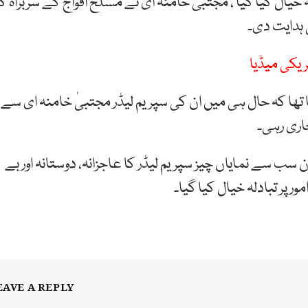
 خیال کیا گیا ، مجتبیٰ خامنہ ای نے مسلح افواج کے سربراہ ک
ی ہدایت دی۔
ریکی میڈیا
تھا کہ حال ہی میں ان کی سپریم لیڈر
مجتبیٰ خامنہ ای
سے
اری رہی۔
ن سب سے نمایاں چیز سپریم لیڈر کا عاجزانہ، دوستانہ اور بے
 پر تبادلہ خیال کیا گیا۔
EAVE A REPLY