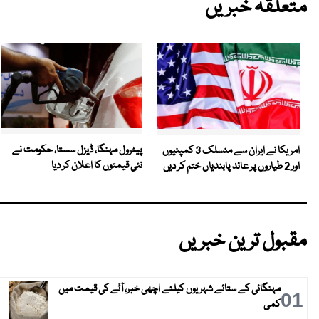
متعلقہ خبریں
پیٹرول مہنگا، ڈیزل سستا، حکومت نے
امریکا نے ایران سے منسلک 3 کمپنیوں
نئی قیمتوں کا اعلان کر دیا
اور 2 طیاروں پر عائد پابندیاں ختم کر دیں
مقبول ترین خبریں
مہنگائی کے ستائے شہریوں کیلئے اچھی خبر، آٹے کی قیمت میں
01
کمی