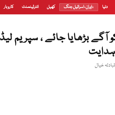
دنیا
ایران-اسرائیل جنگ
کھیل
انٹرٹینمنٹ
کاروبار
آگے بڑھایا جائے ، سپریم لیڈر
 ہدایت
بادلہ خیال