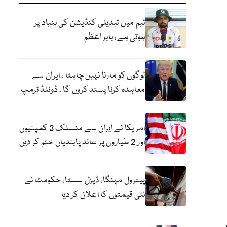
ٹیم میں تبدیلی کنڈیشن کی بنیاد پر
ہوتی ہے، بابر اعظم
لوگوں کو مارنا نہیں چاہتا ، ایران سے
معاہدہ کرنا پسند کروں گا ، ڈونلڈ ٹرمپ
امریکا نے ایران سے منسلک 3 کمپنیوں
اور 2 طیاروں پر عائد پابندیاں ختم کر دیں
پیٹرول مہنگا، ڈیزل سستا، حکومت نے
نئی قیمتوں کا اعلان کر دیا