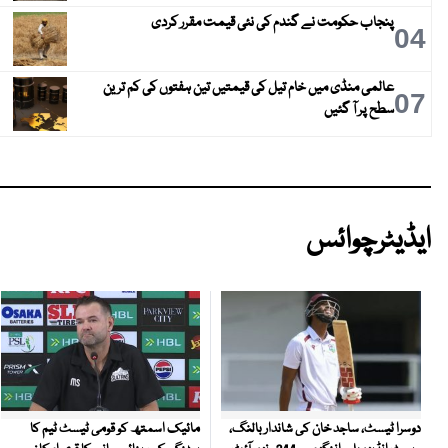
پنجاب حکومت نے گندم کی نئی قیمت مقرر کردی
04
عالمی منڈی میں خام تیل کی قیمتیں تین ہفتوں کی کم ترین
07
سطح پر آ گئیں
ایڈیٹرچوائس
مائیک اسمتھ کو قومی ٹیسٹ ٹیم کا
دوسرا ٹیسٹ، ساجد خان کی شاندار بالنگ،